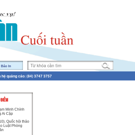
 Báo In
n hệ quảng cáo: (84) 3747 3757
U ĐIỂM
ạm Minh Chính
g Ai Cập
0), Quốc hội thảo
ảo Luật Phòng
ân