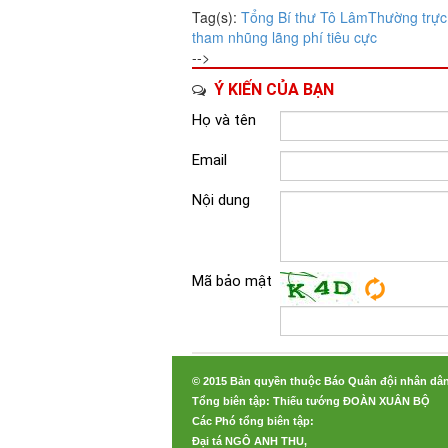
Tag(s):
Tổng Bí thư Tô Lâm
Thường trực
tham nhũng
lãng phí
tiêu cực
-->
Ý KIẾN CỦA BẠN
Họ và tên
Email
Nội dung
Mã bảo mật
© 2015 Bản quyền thuộc Báo Quân đội nhân dâ
Tổng biên tập: Thiếu tướng ĐOÀN XUÂN BỘ
Các Phó tổng biên tập:
Đại tá NGÔ ANH THU,