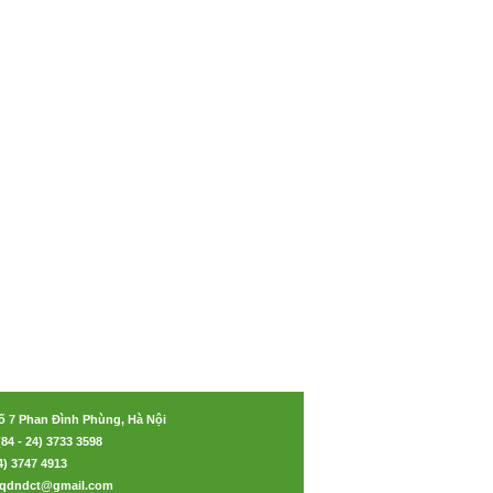
ố 7 Phan Đình Phùng, Hà Nội
(84 - 24) 3733 3598
24) 3747 4913
aoqdndct@gmail.com