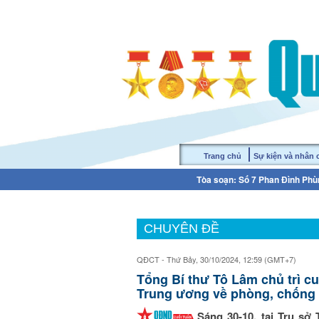
Trang chủ
Sự kiện và nhân
Tòa soạn: Số 7 Phan Đình Phùn
CHUYÊN ĐỀ
QĐCT - Thứ Bảy, 30/10/2024, 12:59 (GMT+7)
Tổng Bí thư Tô Lâm chủ trì c
Trung ương về phòng, chống t
Sáng 30-10, tại Trụ sở