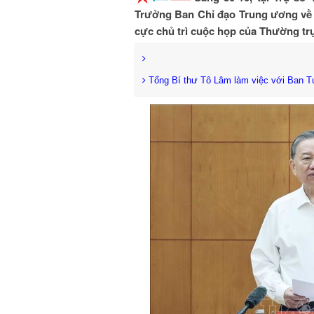
Trưởng Ban Chỉ đạo Trung ương về 
cực chủ trì cuộc họp của Thường tr
Tổng Bí thư Tô Lâm làm việc với Ban T