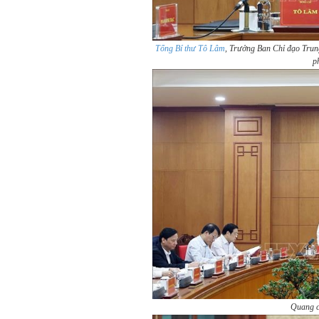
Tổng Bí thư Tô Lâm
, Trưởng Ban Chỉ đạo Trung
p
Quang c