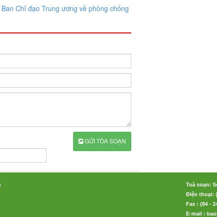
 Ban Chỉ đạo Trung ương về phòng
chống
GỬI TÒA SOẠN
n
Toà soạn: S
Điện thoại: 
Fax : (84 - 
E-mail : b