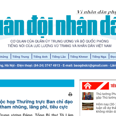
 chứng
Tiếng Trung
Tiếng Anh
Tiếng Lào
Tiếng Khmer
Tiếng Nga
Đọc
g, Hà Nội - Điện thoại: (84-24) 3747 4913 - E-mail: baoqdndct@gmail.com - Liê
TIÊ
Thủ tướng Ph
gặp Thủ tướn
uộc họp Thường trực Ban chỉ đạo
Hôm nay (30-1
ham nhũng, lãng phí, tiêu cực
luận về dự th
không nhân d
 Trung ương Đảng, Tổng Bí thư Tô Lâm,