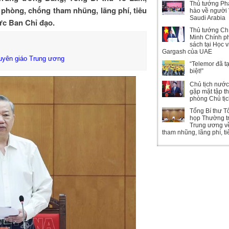
Thủ tướng Ph
phòng, chống tham nhũng, lãng phí, tiêu
hào về người 
Saudi Arabia
ực Ban Chỉ đạo.
Thủ tướng Ch
Minh Chính ph
sách tại Học 
Gargash của UAE
uyên giáo Trung ương
“Telemor đã t
biệt!”
Chủ tịch nướ
gặp mặt tập t
phòng Chủ tị
Tổng Bí thư T
họp Thường t
Trung ương v
tham nhũng, lãng phí, t