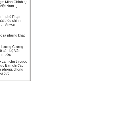
ạm Minh Chính tự
Việt Nam tại
ính phủ Phạm
át biểu chính
viện Anwar
ạo ra những khác
c Lương Cường
hể cán bộ Văn
ch nước
ô Lâm chủ trì cuộc
rực Ban chỉ đạo
ề phòng, chống
iêu cực