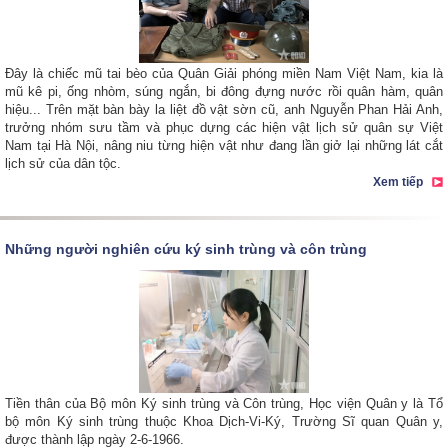
Đây là chiếc mũ tai bèo của Quân Giải phóng miền Nam Việt Nam, kia là
mũ kê pi, ống nhòm, súng ngắn, bi đông đựng nước rồi quân hàm, quân
hiệu... Trên mặt bàn bày la liệt đồ vật sờn cũ, anh Nguyễn Phan Hải Anh,
trưởng nhóm sưu tầm và phục dựng các hiện vật lịch sử quân sự Việt
Nam tại Hà Nội, nâng niu từng hiện vật như đang lần giở lại những lát cắt
lịch sử của dân tộc.
Xem tiếp
Những người nghiên cứu ký sinh trùng và côn trùng
Tiền thân của Bộ môn Ký sinh trùng và Côn trùng, Học viện Quân y là Tổ
bộ môn Ký sinh trùng thuộc Khoa Dịch-Vi-Ký, Trường Sĩ quan Quân y,
được thành lập ngày 2-6-1966.