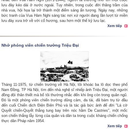
lưu đày kéo dài ở nước ngoài. Tuy nhiên, trong cuộc đời thăng trầm của
nhà vua, hội họa lại trở thành một điểm sáng ấn tượng. Ngày nay, những
bức tranh của Vua Hàm Nghi sáng tác nơi xứ người đang lần lượt từ miền
lưu đày xưa trở về với cố hương, sau hơn một thế kỷ lưu lạc.
Xem tiếp
Nhớ phóng viên chiến trường Triệu Đại
Tháng 11-1975, từ chiến trường về Hà Nội, tôi khoác ba lô dọc theo phố
Nam Đồng, TP Hà Nội, tìm đến nhà nghệ sĩ nhiếp ảnh Triệu Đại, một người
đồng đội thân thiết mà bố tôi thường nhắc đến khi ông còn trong quân ngũ.
Đó là một phóng viên chiến trường dũng cảm, đa tài, đã bám trụ từ đầu
đến cuối Chiến dịch Điện Biên Phủ và là tác giả bức ảnh để đời "Lá cờ
Quyết chiến-Quyết thắng tung bay trên nóc hầm De Castries", một mốc
son chiến thắng lẫy lừng của quân và dân ta trong cuộc kháng chiến chống
thực dân Pháp năm 1954.
Xem tiếp