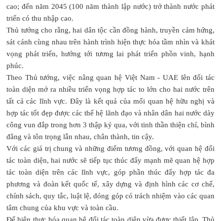
cao; đến năm 2045 (100 năm thành lập nước) trở thành nước phát
triển có thu nhập cao.
Thủ tướng cho rằng, hai dân tộc cần đồng hành, truyền cảm hứng,
sát cánh cùng nhau trên hành trình hiện thực hóa tầm nhìn và khát
vọng phát triển, hướng tới tương lai phát triển phồn vinh, hạnh
phúc.
Theo Thủ tướng, việc nâng quan hệ Việt Nam - UAE lên đối tác
toàn diện mở ra nhiều triển vọng hợp tác to lớn cho hai nước trên
tất cả các lĩnh vực. Đây là kết quả của mối quan hệ hữu nghị và
hợp tác tốt đẹp được các thế hệ lãnh đạo và nhân dân hai nước dày
công vun đắp trong hơn 3 thập kỷ qua, với tinh thần thiện chí, bình
đẳng và tôn trọng lẫn nhau, chân thành, tin cậy.
Với các giá trị chung và những điểm tương đồng, với quan hệ đối
tác toàn diện, hai nước sẽ tiếp tục thúc đẩy mạnh mẽ quan hệ hợp
tác toàn diện trên các lĩnh vực, góp phần thúc đẩy hợp tác đa
phương và đoàn kết quốc tế, xây dựng và định hình các cơ chế,
chính sách, quy tắc, luật lệ, đóng góp có trách nhiệm vào các quan
tâm chung của khu vực và toàn cầu.
Để hiện thực hóa quan hệ đối tác toàn diện vừa được thiết lập, Thủ