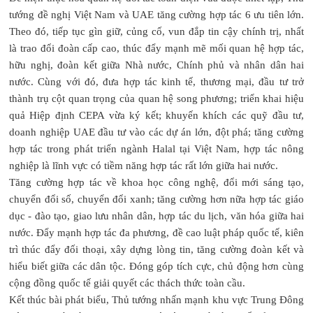
tướng đề nghị Việt Nam và UAE tăng cường hợp tác 6 ưu tiên lớn.
Theo đó, tiếp tục gìn giữ, củng cố, vun đắp tin cậy chính trị, nhất
là trao đổi đoàn cấp cao, thúc đẩy mạnh mẽ mối quan hệ hợp tác,
hữu nghị, đoàn kết giữa Nhà nước, Chính phủ và nhân dân hai
nước. Cùng với đó, đưa hợp tác kinh tế, thương mại, đầu tư trở
thành trụ cột quan trọng của quan hệ song phương; triển khai hiệu
quả Hiệp định CEPA vừa ký kết; khuyến khích các quỹ đầu tư,
doanh nghiệp UAE đầu tư vào các dự án lớn, đột phá; tăng cường
hợp tác trong phát triển ngành Halal tại Việt Nam, hợp tác nông
nghiệp là lĩnh vực có tiềm năng hợp tác rất lớn giữa hai nước.
Tăng cường hợp tác về khoa học công nghệ, đổi mới sáng tạo,
chuyển đổi số, chuyển đổi xanh; tăng cường hơn nữa hợp tác giáo
dục - đào tạo, giao lưu nhân dân, hợp tác du lịch, văn hóa giữa hai
nước. Đẩy mạnh hợp tác đa phương, đề cao luật pháp quốc tế, kiên
trì thúc đẩy đối thoại, xây dựng lòng tin, tăng cường đoàn kết và
hiểu biết giữa các dân tộc. Đóng góp tích cực, chủ động hơn cùng
cộng đồng quốc tế giải quyết các thách thức toàn cầu.
Kết thúc bài phát biểu, Thủ tướng nhấn mạnh khu vực Trung Đông