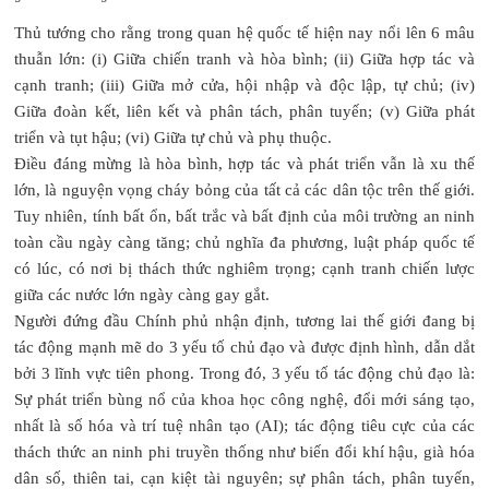
Thủ tướng cho rằng trong quan hệ quốc tế hiện nay nổi lên 6 mâu
thuẫn lớn: (i) Giữa chiến tranh và hòa bình; (ii) Giữa hợp tác và
cạnh tranh; (iii) Giữa mở cửa, hội nhập và độc lập, tự chủ; (iv)
Giữa đoàn kết, liên kết và phân tách, phân tuyến; (v) Giữa phát
triển và tụt hậu; (vi) Giữa tự chủ và phụ thuộc.
Điều đáng mừng là hòa bình, hợp tác và phát triển vẫn là xu thế
lớn, là nguyện vọng cháy bỏng của tất cả các dân tộc trên thế giới.
Tuy nhiên, tính bất ổn, bất trắc và bất định của môi trường an ninh
toàn cầu ngày càng tăng; chủ nghĩa đa phương, luật pháp quốc tế
có lúc, có nơi bị thách thức nghiêm trọng; cạnh tranh chiến lược
giữa các nước lớn ngày càng gay gắt.
Người đứng đầu Chính phủ nhận định, tương lai thế giới đang bị
tác động mạnh mẽ do 3 yếu tố chủ đạo và được định hình, dẫn dắt
bởi 3 lĩnh vực tiên phong. Trong đó, 3 yếu tố tác động chủ đạo là:
Sự phát triển bùng nổ của khoa học công nghệ, đổi mới sáng tạo,
nhất là số hóa và trí tuệ nhân tạo (AI); tác động tiêu cực của các
thách thức an ninh phi truyền thống như biến đổi khí hậu, già hóa
dân số, thiên tai, cạn kiệt tài nguyên; sự phân tách, phân tuyến,