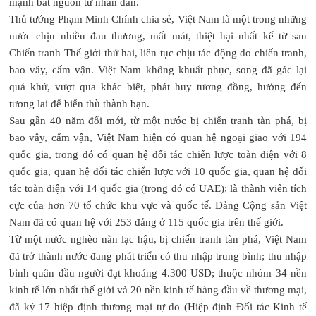
mạnh bắt nguồn từ nhân dân.
Thủ tướng Phạm Minh Chính chia sẻ, Việt Nam là một trong những
nước chịu nhiều đau thương, mất mát, thiệt hại nhất kể từ sau
Chiến tranh Thế giới thứ hai, liên tục chịu tác động do chiến tranh,
bao vây, cấm vận. Việt Nam không khuất phục, song đã gác lại
quá khứ, vượt qua khác biệt, phát huy tương đồng, hướng đến
tương lai để biến thù thành bạn.
Sau gần 40 năm đổi mới, từ một nước bị chiến tranh tàn phá, bị
bao vây, cấm vận, Việt Nam hiện có quan hệ ngoại giao với 194
quốc gia, trong đó có quan hệ đối tác chiến lược toàn diện với 8
quốc gia, quan hệ đối tác chiến lược với 10 quốc gia, quan hệ đối
tác toàn diện với 14 quốc gia (trong đó có UAE); là thành viên tích
cực của hơn 70 tổ chức khu vực và quốc tế. Đảng Cộng sản Việt
Nam đã có quan hệ với 253 đảng ở 115 quốc gia trên thế giới.
Từ một nước nghèo nàn lạc hậu, bị chiến tranh tàn phá, Việt Nam
đã trở thành nước đang phát triển có thu nhập trung bình; thu nhập
bình quân đầu người đạt khoảng 4.300 USD; thuộc nhóm 34 nền
kinh tế lớn nhất thế giới và 20 nền kinh tế hàng đầu về thương mại,
đã ký 17 hiệp định thương mại tự do (Hiệp định Đối tác Kinh tế