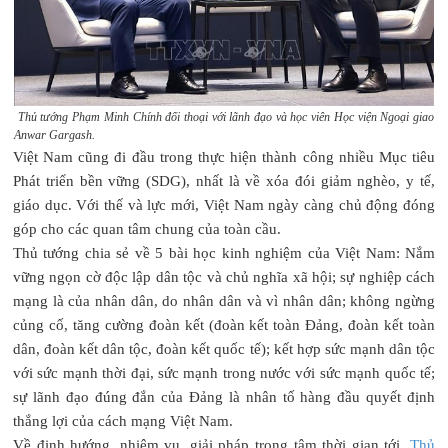
Thủ tướng Phạm Minh Chính đối thoại với lãnh đạo và học viên Học viện Ngoại giao
Anwar Gargash.
Việt Nam cũng đi đầu trong thực hiện thành công nhiều Mục tiêu
Phát triển bền vững (SDG), nhất là về xóa đói giảm nghèo, y tế,
giáo dục. Với thế và lực mới, Việt Nam ngày càng chủ động đóng
góp cho các quan tâm chung của toàn cầu.
Thủ tướng chia sẻ về 5 bài học kinh nghiệm của Việt Nam: Nắm
vững ngọn cờ độc lập dân tộc và chủ nghĩa xã hội; sự nghiệp cách
mạng là của nhân dân, do nhân dân và vì nhân dân; không ngừng
củng cố, tăng cường đoàn kết (đoàn kết toàn Đảng, đoàn kết toàn
dân, đoàn kết dân tộc, đoàn kết quốc tế); kết hợp sức mạnh dân tộc
với sức mạnh thời đại, sức mạnh trong nước với sức mạnh quốc tế;
sự lãnh đạo đúng đắn của Đảng là nhân tố hàng đầu quyết định
thắng lợi của cách mạng Việt Nam.
Về định hướng, nhiệm vụ, giải pháp trọng tâm thời gian tới,
Thủ