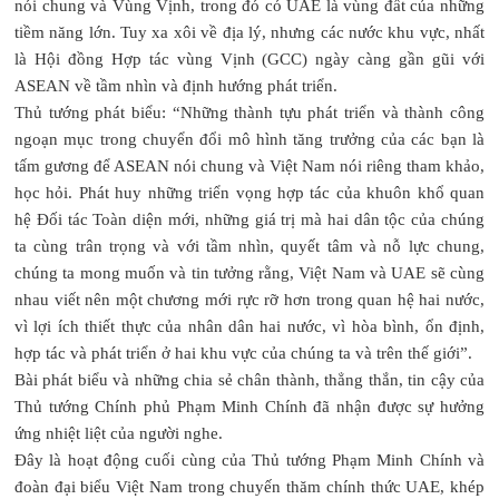
nói chung và Vùng Vịnh, trong đó có UAE là vùng đất của những
tiềm năng lớn. Tuy xa xôi về địa lý, nhưng các nước khu vực, nhất
là Hội đồng Hợp tác vùng Vịnh (GCC) ngày càng gần gũi với
ASEAN về tầm nhìn và định hướng phát triển.
Thủ tướng phát biểu: “Những thành tựu phát triển và thành công
ngoạn mục trong chuyển đổi mô hình tăng trưởng của các bạn là
tấm gương để ASEAN nói chung và Việt Nam nói riêng tham khảo,
học hỏi. Phát huy những triển vọng hợp tác của khuôn khổ quan
hệ Đối tác Toàn diện mới, những giá trị mà hai dân tộc của chúng
ta cùng trân trọng và với tầm nhìn, quyết tâm và nỗ lực chung,
chúng ta mong muốn và tin tưởng rằng, Việt Nam và UAE sẽ cùng
nhau viết nên một chương mới rực rỡ hơn trong quan hệ hai nước,
vì lợi ích thiết thực của nhân dân hai nước, vì hòa bình, ổn định,
hợp tác và phát triển ở hai khu vực của chúng ta và trên thế giới”.
Bài phát biểu và những chia sẻ chân thành, thẳng thắn, tin cậy của
Thủ tướng Chính phủ Phạm Minh Chính đã nhận được sự hưởng
ứng nhiệt liệt của người nghe.
Đây là hoạt động cuối cùng của Thủ tướng Phạm Minh Chính và
đoàn đại biểu Việt Nam trong chuyến thăm chính thức UAE, khép