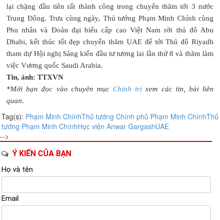
lại chặng đầu tiên rất thành công trong chuyến thăm tới 3 nước
Trung Đông. Trưa cùng ngày, Thủ tướng Phạm Minh Chính cùng
Phu nhân và Đoàn đại biểu cấp cao Việt Nam rời thủ đô Abu
Dhabi, kết thúc tốt đẹp chuyến thăm UAE để tới Thủ đô Riyadh
tham dự Hội nghị Sáng kiến đầu tư tương lai lần thứ 8 và thăm làm
việc Vương quốc Saudi Arabia.
Tin, ảnh: TTXVN
*Mời bạn đọc vào chuyên mục
Chính trị
xem các tin, bài liên
quan.
Tag(s):
Phạm Minh Chính
Thủ tướng Chính phủ Phạm Minh Chính
Thủ
tướng Phạm Minh Chính
Học viện Anwar Gargash
UAE
-->
Ý KIẾN CỦA BẠN
Họ và tên
Email