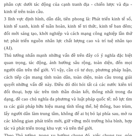
phân cực dưới tác động của cạnh tranh địa - chiến lược và địa -
kinh tế trên toàn cầu.
3 lĩnh vực định hình, dẫn dắt, tiên phong là: Phát triển kinh tế số,
kinh tế xanh, kinh tế tuần hoàn, kinh tế tri thức, kinh tế ban đêm;
đổi mới sáng tạo, khởi nghiệp và cách mạng công nghiệp lần thứ
tư; phát triển nguồn nhân lực chất lượng cao và trí tuệ nhân tạo
(AI).
Thủ tướng nhấn mạnh những vấn đề trên đây có ý nghĩa đặc biệt
quan trọng, tác động, ảnh hưởng sâu rộng, toàn diện, đến mọi
người dân trên thế giới. Vì vậy, cần có tư duy, phương pháp luận,
cách tiếp cận mang tính toàn dân, toàn diện, toàn cầu trong giải
quyết những vấn đề này. Điều đó đòi hỏi tất cả các nước kiên trì
đối thoại, hợp tác trên tinh thần đoàn kết, thống nhất trong đa
dạng, đề cao chủ nghĩa đa phương và luật pháp quốc tế; nỗ lực tìm
ra các giải pháp hữu hiệu mang tính tổng thể, hệ thống, bao trùm,
lấy người dân làm trung tâm, không để ai bị bỏ lại phía sau, mở ra
các không gian phát triển mới, giữ vững môi trường hòa bình, hợp
tác và phát triển trong khu vực và trên thế giới.
Theo Thủ tướng, trong xu hướng chung đó, việc chung tay, góp