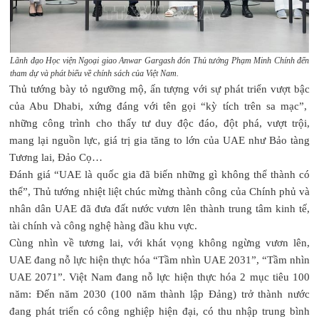
Lãnh đạo Học viện Ngoại giao Anwar Gargash đón Thủ tướng Phạm Minh Chính đến
tham dự và phát biểu về chính sách của Việt Nam.
Thủ tướng bày tỏ ngưỡng mộ, ấn tượng với sự phát triển vượt bậc
của Abu Dhabi, xứng đáng với tên gọi “kỳ tích trên sa mạc”,
những công trình cho thấy tư duy độc đáo, đột phá, vượt trội,
mang lại nguồn lực, giá trị gia tăng to lớn của UAE như Bảo tàng
Tương lai, Đảo Cọ…
Đánh giá “UAE là quốc gia đã biến những gì không thể thành có
thể”, Thủ tướng nhiệt liệt chúc mừng thành công của Chính phủ và
nhân dân UAE đã đưa đất nước vươn lên thành trung tâm kinh tế,
tài chính và công nghệ hàng đầu khu vực.
Cùng nhìn về tương lai, với khát vọng không ngừng vươn lên,
UAE đang nỗ lực hiện thực hóa “Tầm nhìn UAE 2031”, “Tầm nhìn
UAE 2071”. Việt Nam đang nỗ lực hiện thực hóa 2 mục tiêu 100
năm: Đến năm 2030 (100 năm thành lập Đảng) trở thành nước
đang phát triển có công nghiệp hiện đại, có thu nhập trung bình