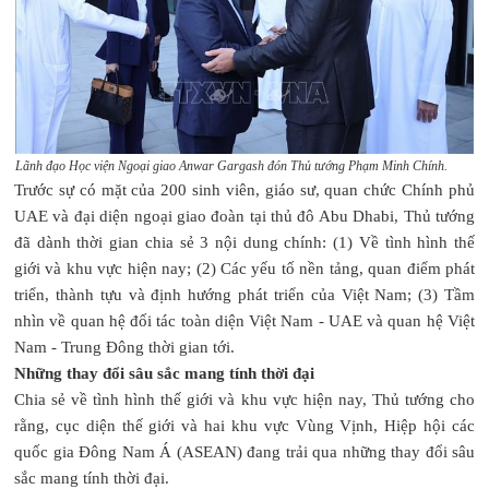
Lãnh đạo Học viện Ngoại giao Anwar Gargash đón Thủ tướng Phạm Minh Chính.
Trước sự có mặt của 200 sinh viên, giáo sư, quan chức Chính phủ
UAE và đại diện ngoại giao đoàn tại thủ đô Abu Dhabi, Thủ tướng
đã dành thời gian chia sẻ 3 nội dung chính: (1) Về tình hình thế
giới và khu vực hiện nay; (2) Các yếu tố nền tảng, quan điểm phát
triển, thành tựu và định hướng phát triển của Việt Nam; (3) Tầm
nhìn về quan hệ đối tác toàn diện Việt Nam - UAE và quan hệ Việt
Nam - Trung Đông thời gian tới.
Những thay đổi sâu sắc mang tính thời đại
Chia sẻ về tình hình thế giới và khu vực hiện nay, Thủ tướng cho
rằng, cục diện thế giới và hai khu vực Vùng Vịnh, Hiệp hội các
quốc gia Đông Nam Á (ASEAN) đang trải qua những thay đổi sâu
sắc mang tính thời đại.