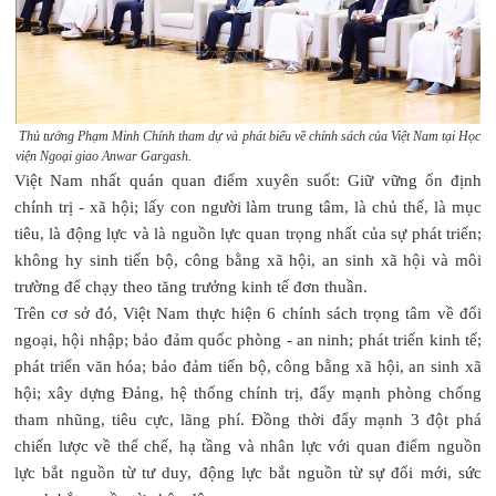
Thủ tướng Phạm Minh Chính tham dự và phát biểu về chính sách của Việt Nam tại Học
viện Ngoại giao Anwar Gargash.
Việt Nam nhất quán quan điểm xuyên suốt: Giữ vững ổn định
chính trị - xã hội; lấy con người làm trung tâm, là chủ thể, là mục
tiêu, là động lực và là nguồn lực quan trọng nhất của sự phát triển;
không hy sinh tiến bộ, công bằng xã hội, an sinh xã hội và môi
trường để chạy theo tăng trưởng kinh tế đơn thuần.
Trên cơ sở đó, Việt Nam thực hiện 6 chính sách trọng tâm về đối
ngoại, hội nhập; bảo đảm quốc phòng - an ninh; phát triển kinh tế;
phát triển văn hóa; bảo đảm tiến bộ, công bằng xã hội, an sinh xã
hội; xây dựng Đảng, hệ thống chính trị, đẩy mạnh phòng chống
tham nhũng, tiêu cực, lãng phí. Đồng thời đẩy mạnh 3 đột phá
chiến lược về thể chế, hạ tầng và nhân lực với quan điểm nguồn
lực bắt nguồn từ tư duy, động lực bắt nguồn từ sự đổi mới, sức