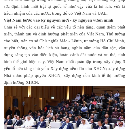
sức định hình một trật tự quốc tế như vậy vừa là lợi ích, vừa là
trách nhiệm của các nước, trong đó có Việt Nam và UAE.
Việt Nam bước vào kỷ nguyên mới - kỷ nguyên vươn mình
Chia sẻ với các đại biểu về các yếu tố nền tảng, quan điểm phát
triển, thành tựu và định hướng phát triển của Việt Nam, Thủ tướng
cho biết, trên cơ sở Chủ nghĩa Mác - Lênin, tư tưởng Hồ Chí Minh,
truyền thống văn hóa lịch sử hàng nghìn năm của dân tộc, vận
dụng sáng tạo vào điều kiện, hoàn cảnh đất nước và xu thế, tình
hình thế giới hiện nay, Việt Nam nhất quán tập trung xây dựng 3
yếu tố nền tảng chủ yếu: Xây dựng nền dân chủ XHCN; xây dựng
Nhà nước pháp quyền XHCN; xây dựng nền kinh tế thị trường
định hướng XHCN.