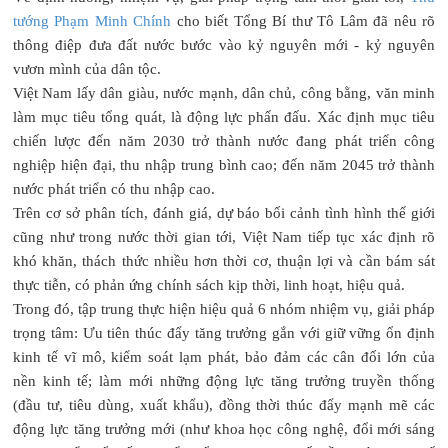
tướng Phạm Minh Chính
cho biết Tổng Bí thư Tô Lâm đã nêu rõ
thông điệp đưa đất nước bước vào kỷ nguyên mới - kỷ nguyên
vươn mình của dân tộc.
Việt Nam lấy dân giàu, nước mạnh, dân chủ, công bằng, văn minh
làm mục tiêu tổng quát, là động lực phấn đấu. Xác định mục tiêu
chiến lược đến năm 2030 trở thành nước đang phát triển công
nghiệp hiện đại, thu nhập trung bình cao; đến năm 2045 trở thành
nước phát triển có thu nhập cao.
Trên cơ sở phân tích, đánh giá, dự báo bối cảnh tình hình thế giới
cũng như trong nước thời gian tới, Việt Nam tiếp tục xác định rõ
khó khăn, thách thức nhiều hơn thời cơ, thuận lợi và cần bám sát
thực tiễn, có phản ứng chính sách kịp thời, linh hoạt, hiệu quả.
Trong đó, tập trung thực hiện hiệu quả 6 nhóm nhiệm vụ, giải pháp
trọng tâm: Ưu tiên thúc đẩy tăng trưởng gắn với giữ vững ổn định
kinh tế vĩ mô, kiểm soát lạm phát, bảo đảm các cân đối lớn của
nền kinh tế; làm mới những động lực tăng trưởng truyền thống
(đầu tư, tiêu dùng, xuất khẩu), đồng thời thúc đẩy mạnh mẽ các
động lực tăng trưởng mới (như khoa học công nghệ, đổi mới sáng