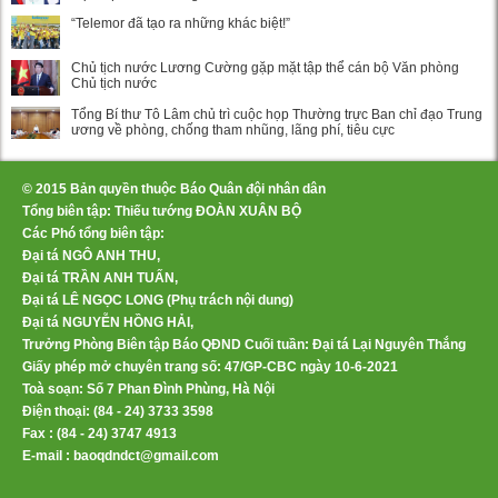
“Telemor đã tạo ra những khác biệt!”
Chủ tịch nước Lương Cường gặp mặt tập thể cán bộ Văn phòng
Chủ tịch nước
Tổng Bí thư Tô Lâm chủ trì cuộc họp Thường trực Ban chỉ đạo Trung
ương về phòng, chống tham nhũng, lãng phí, tiêu cực
© 2015 Bản quyền thuộc Báo Quân đội nhân dân
Tổng biên tập: Thiếu tướng ĐOÀN XUÂN BỘ
Các Phó tổng biên tập:
Đại tá NGÔ ANH THU,
Đại tá TRẦN ANH TUẤN,
Đại tá LÊ NGỌC LONG (Phụ trách nội dung)
Đại tá NGUYỄN HỒNG HẢI,
Trưởng Phòng Biên tập Báo QĐND Cuối tuần: Đại tá Lại Nguyên Thắng
Giấy phép mở chuyên trang số: 47/GP-CBC ngày 10-6-2021
Toà soạn: Số 7 Phan Đình Phùng, Hà Nội
Điện thoại: (84 - 24) 3733 3598
Fax : (84 - 24) 3747 4913
E-mail : baoqdndct@gmail.com