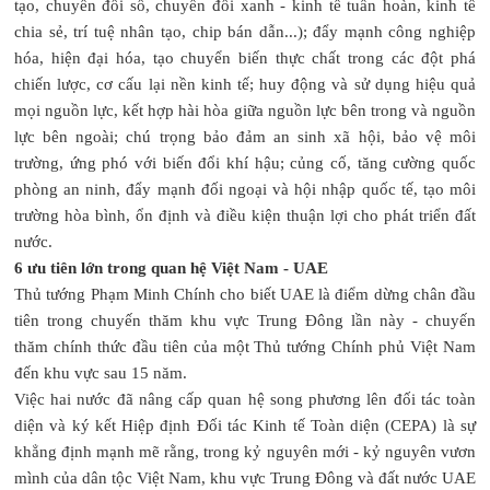
tạo, chuyển đổi số, chuyển đổi xanh - kinh tế tuần hoàn, kinh tế
chia sẻ, trí tuệ nhân tạo, chip bán dẫn...); đẩy mạnh công nghiệp
hóa, hiện đại hóa, tạo chuyển biến thực chất trong các đột phá
chiến lược, cơ cấu lại nền kinh tế; huy động và sử dụng hiệu quả
mọi nguồn lực, kết hợp hài hòa giữa nguồn lực bên trong và nguồn
lực bên ngoài; chú trọng bảo đảm an sinh xã hội, bảo vệ môi
trường, ứng phó với biến đổi khí hậu; củng cố, tăng cường quốc
phòng an ninh, đẩy mạnh đối ngoại và hội nhập quốc tế, tạo môi
trường hòa bình, ổn định và điều kiện thuận lợi cho phát triển đất
nước.
6 ưu tiên lớn trong quan hệ Việt Nam - UAE
Thủ tướng Phạm Minh Chính cho biết UAE là điểm dừng chân đầu
tiên trong chuyến thăm khu vực Trung Đông lần này - chuyến
thăm chính thức đầu tiên của một Thủ tướng Chính phủ Việt Nam
đến khu vực sau 15 năm.
Việc hai nước đã nâng cấp quan hệ song phương lên đối tác toàn
diện và ký kết Hiệp định Đối tác Kinh tế Toàn diện (CEPA) là sự
khẳng định mạnh mẽ rằng, trong kỷ nguyên mới - kỷ nguyên vươn
mình của dân tộc Việt Nam, khu vực Trung Đông và đất nước UAE