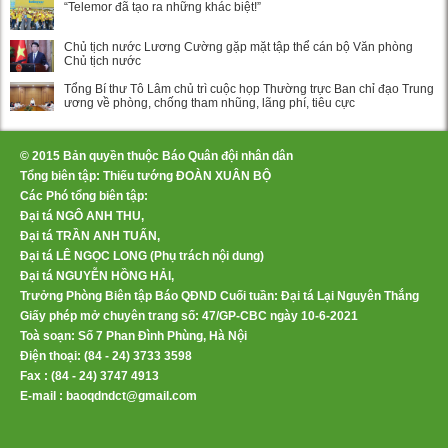
“Telemor đã tạo ra những khác biệt!”
Chủ tịch nước Lương Cường gặp mặt tập thể cán bộ Văn phòng
Chủ tịch nước
Tổng Bí thư Tô Lâm chủ trì cuộc họp Thường trực Ban chỉ đạo Trung
ương về phòng, chống tham nhũng, lãng phí, tiêu cực
© 2015 Bản quyền thuộc Báo Quân đội nhân dân
Tổng biên tập: Thiếu tướng ĐOÀN XUÂN BỘ
Các Phó tổng biên tập:
Đại tá NGÔ ANH THU,
Đại tá TRẦN ANH TUẤN,
Đại tá LÊ NGỌC LONG (Phụ trách nội dung)
Đại tá NGUYỄN HỒNG HẢI,
Trưởng Phòng Biên tập Báo QĐND Cuối tuần: Đại tá Lại Nguyên Thắng
Giấy phép mở chuyên trang số: 47/GP-CBC ngày 10-6-2021
Toà soạn: Số 7 Phan Đình Phùng, Hà Nội
Điện thoại: (84 - 24) 3733 3598
Fax : (84 - 24) 3747 4913
E-mail : baoqdndct@gmail.com