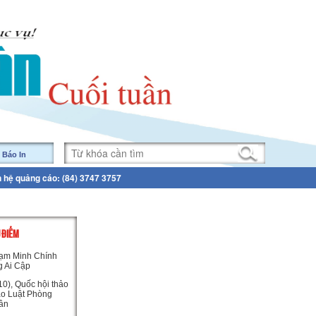
 Báo In
n hệ quảng cáo: (84) 3747 3757
U ĐIỂM
ạm Minh Chính
g Ai Cập
0), Quốc hội thảo
ảo Luật Phòng
ân