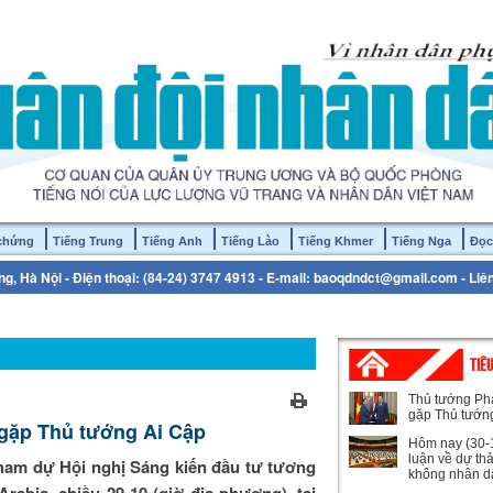
 chứng
Tiếng Trung
Tiếng Anh
Tiếng Lào
Tiếng Khmer
Tiếng Nga
Đọc
g, Hà Nội - Điện thoại: (84-24) 3747 4913 - E-mail: baoqdndct@gmail.com - Liê
TIÊ
Thủ tướng Ph
gặp Thủ tướn
gặp Thủ tướng Ai Cập
Hôm nay (30-1
luận về dự th
ham dự Hội nghị Sáng kiến đầu tư tương
không nhân d
Arabia, chiều 29-10 (giờ địa phương), tại