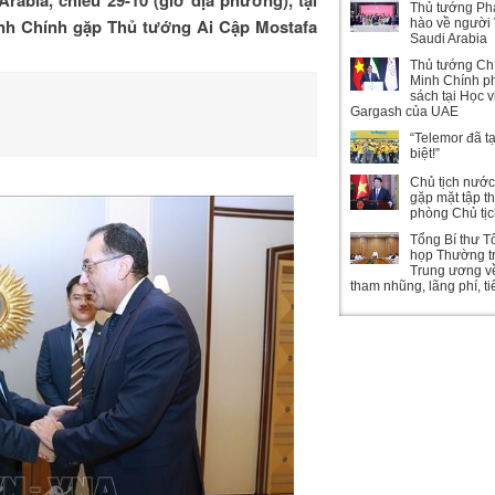
Thủ tướng Ph
nh Chính gặp Thủ tướng Ai Cập Mostafa
hào về người 
Saudi Arabia
Thủ tướng Ch
Minh Chính ph
sách tại Học 
Gargash của UAE
“Telemor đã t
biệt!”
Chủ tịch nướ
gặp mặt tập t
phòng Chủ tị
Tổng Bí thư T
họp Thường t
Trung ương v
tham nhũng, lãng phí, t