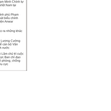
ạm Minh Chính tự
Việt Nam tại
ính phủ Phạm
át biểu chính
viện Anwar
ạo ra những khác
c Lương Cường
hể cán bộ Văn
ch nước
ô Lâm chủ trì cuộc
rực Ban chỉ đạo
ề phòng, chống
iêu cực