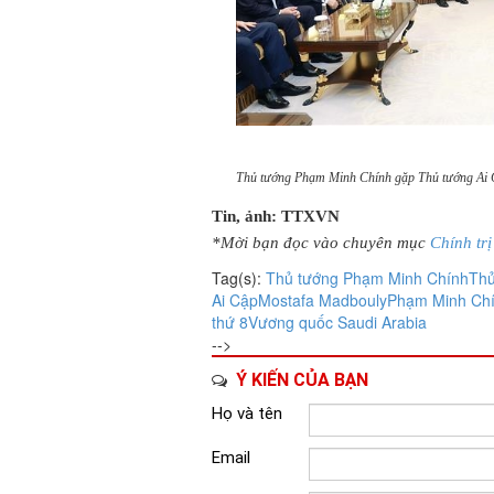
Thủ tướng Phạm Minh Chính gặp Thủ tướng Ai 
Tin, ảnh: TTXVN
*Mời bạn đọc vào chuyên mục
Chính trị
Tag(s):
Thủ tướng Phạm Minh Chính
Thủ
Ai Cập
Mostafa Madbouly
Phạm Minh Ch
thứ 8
Vương quốc Saudi Arabia
-->
Ý KIẾN CỦA BẠN
Họ và tên
Email