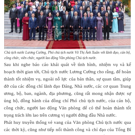
Chủ tịch nước Lương Cường, Phó chủ tịch nước Võ Thị Ánh Xuân với lãnh đạo, cán bộ,
công chức, viên chức, người lao động Văn phòng Chủ tịch nước.
Sau khi nghe báo cáo khái quát về tình hình, nhiệm vụ và kế
hoạch thời gian tới, Chủ tịch nước Lương Cường cho rằng, để hoàn
thành tốt nhiệm vụ, ngoài nỗ lực của bản thân, sự quan tâm, giúp
đỡ của các đồng chí lãnh đạo Đảng, Nhà nước, các cơ quan Trung
ương, bộ, ban, ngành, địa phương, cũng rất mong nhận được sự
ủng hộ, đồng hành của đồng chí Phó chủ tịch nước, của cán bộ,
công chức, người lao động Văn phòng để có thể hoàn thành tốt
trọng trách lớn lao trên cương vị người đứng đầu Nhà nước.
Phát huy truyền thống vẻ vang của Văn phòng Chủ tịch nước qua
các thời kỳ, cũng như tiếp nối thành công và chỉ đạo của Tổng Bí