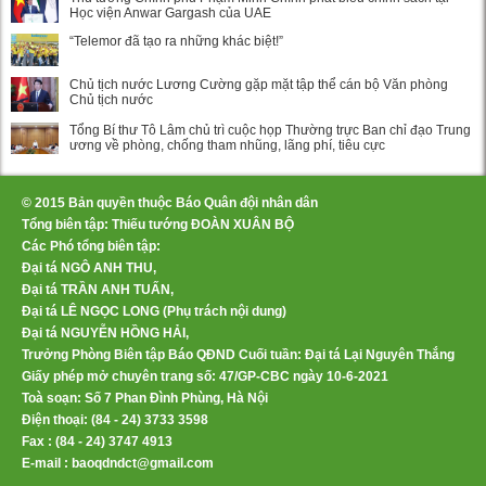
Học viện Anwar Gargash của UAE
“Telemor đã tạo ra những khác biệt!”
Chủ tịch nước Lương Cường gặp mặt tập thể cán bộ Văn phòng
Chủ tịch nước
Tổng Bí thư Tô Lâm chủ trì cuộc họp Thường trực Ban chỉ đạo Trung
ương về phòng, chống tham nhũng, lãng phí, tiêu cực
© 2015 Bản quyền thuộc Báo Quân đội nhân dân
Tổng biên tập: Thiếu tướng ĐOÀN XUÂN BỘ
Các Phó tổng biên tập:
Đại tá NGÔ ANH THU,
Đại tá TRẦN ANH TUẤN,
Đại tá LÊ NGỌC LONG (Phụ trách nội dung)
Đại tá NGUYỄN HỒNG HẢI,
Trưởng Phòng Biên tập Báo QĐND Cuối tuần: Đại tá Lại Nguyên Thắng
Giấy phép mở chuyên trang số: 47/GP-CBC ngày 10-6-2021
Toà soạn: Số 7 Phan Đình Phùng, Hà Nội
Điện thoại: (84 - 24) 3733 3598
Fax : (84 - 24) 3747 4913
E-mail : baoqdndct@gmail.com