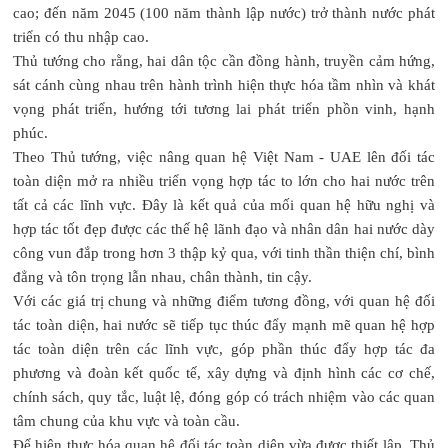
cao; đến năm 2045 (100 năm thành lập nước) trở thành nước phát
triển có thu nhập cao.
Thủ tướng cho rằng, hai dân tộc cần đồng hành, truyền cảm hứng,
sát cánh cùng nhau trên hành trình hiện thực hóa tầm nhìn và khát
vọng phát triển, hướng tới tương lai phát triển phồn vinh, hạnh
phúc.
Theo Thủ tướng, việc nâng quan hệ Việt Nam - UAE lên đối tác
toàn diện mở ra nhiều triển vọng hợp tác to lớn cho hai nước trên
tất cả các lĩnh vực. Đây là kết quả của mối quan hệ hữu nghị và
hợp tác tốt đẹp được các thế hệ lãnh đạo và nhân dân hai nước dày
công vun đắp trong hơn 3 thập kỷ qua, với tinh thần thiện chí, bình
đẳng và tôn trọng lẫn nhau, chân thành, tin cậy.
Với các giá trị chung và những điểm tương đồng, với quan hệ đối
tác toàn diện, hai nước sẽ tiếp tục thúc đẩy mạnh mẽ quan hệ hợp
tác toàn diện trên các lĩnh vực, góp phần thúc đẩy hợp tác đa
phương và đoàn kết quốc tế, xây dựng và định hình các cơ chế,
chính sách, quy tắc, luật lệ, đóng góp có trách nhiệm vào các quan
tâm chung của khu vực và toàn cầu.
Để hiện thực hóa quan hệ đối tác toàn diện vừa được thiết lập, Thủ