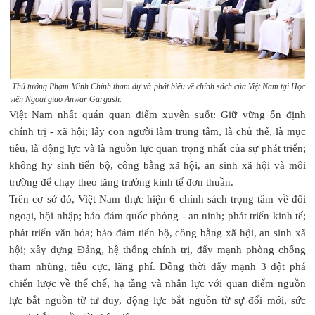
Thủ tướng Phạm Minh Chính tham dự và phát biểu về chính sách của Việt Nam tại Học
viện Ngoại giao Anwar Gargash.
Việt Nam nhất quán quan điểm xuyên suốt: Giữ vững ổn định
chính trị - xã hội; lấy con người làm trung tâm, là chủ thể, là mục
tiêu, là động lực và là nguồn lực quan trọng nhất của sự phát triển;
không hy sinh tiến bộ, công bằng xã hội, an sinh xã hội và môi
trường để chạy theo tăng trưởng kinh tế đơn thuần.
Trên cơ sở đó, Việt Nam thực hiện 6 chính sách trọng tâm về đối
ngoại, hội nhập; bảo đảm quốc phòng - an ninh; phát triển kinh tế;
phát triển văn hóa; bảo đảm tiến bộ, công bằng xã hội, an sinh xã
hội; xây dựng Đảng, hệ thống chính trị, đẩy mạnh phòng chống
tham nhũng, tiêu cực, lãng phí. Đồng thời đẩy mạnh 3 đột phá
chiến lược về thể chế, hạ tầng và nhân lực với quan điểm nguồn
lực bắt nguồn từ tư duy, động lực bắt nguồn từ sự đổi mới, sức