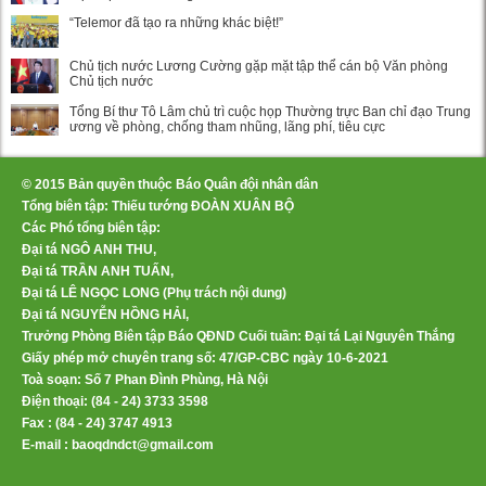
“Telemor đã tạo ra những khác biệt!”
Chủ tịch nước Lương Cường gặp mặt tập thể cán bộ Văn phòng
Chủ tịch nước
Tổng Bí thư Tô Lâm chủ trì cuộc họp Thường trực Ban chỉ đạo Trung
ương về phòng, chống tham nhũng, lãng phí, tiêu cực
© 2015 Bản quyền thuộc Báo Quân đội nhân dân
Tổng biên tập: Thiếu tướng ĐOÀN XUÂN BỘ
Các Phó tổng biên tập:
Đại tá NGÔ ANH THU,
Đại tá TRẦN ANH TUẤN,
Đại tá LÊ NGỌC LONG (Phụ trách nội dung)
Đại tá NGUYỄN HỒNG HẢI,
Trưởng Phòng Biên tập Báo QĐND Cuối tuần: Đại tá Lại Nguyên Thắng
Giấy phép mở chuyên trang số: 47/GP-CBC ngày 10-6-2021
Toà soạn: Số 7 Phan Đình Phùng, Hà Nội
Điện thoại: (84 - 24) 3733 3598
Fax : (84 - 24) 3747 4913
E-mail : baoqdndct@gmail.com