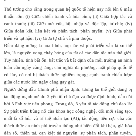
Thủ tướng cho rằng trong quan hệ quốc tế hiện nay nổi lên 6 mâu
thuẫn lớn: (i) Giữa chiến tranh và hòa bình; (ii) Giữa hợp tác và
cạnh tranh; (iii) Giữa mở cửa, hội nhập và độc lập, tự chủ; (iv)
Giữa đoàn kết, liên kết và phân tách, phân tuyến; (v) Giữa phát
triển và tụt hậu; (vi) Giữa tự chủ và phụ thuộc.
Điều đáng mừng là hòa bình, hợp tác và phát triển vẫn là xu thế
lớn, là nguyện vọng cháy bỏng của tất cả các dân tộc trên thế giới.
Tuy nhiên, tính bất ổn, bất trắc và bất định của môi trường an ninh
toàn cầu ngày càng tăng; chủ nghĩa đa phương, luật pháp quốc tế
có lúc, có nơi bị thách thức nghiêm trọng; cạnh tranh chiến lược
giữa các nước lớn ngày càng gay gắt.
Người đứng đầu Chính phủ nhận định, tương lai thế giới đang bị
tác động mạnh mẽ do 3 yếu tố chủ đạo và được định hình, dẫn dắt
bởi 3 lĩnh vực tiên phong. Trong đó, 3 yếu tố tác động chủ đạo là:
Sự phát triển bùng nổ của khoa học công nghệ, đổi mới sáng tạo,
nhất là số hóa và trí tuệ nhân tạo (AI); tác động tiêu cực của các
thách thức an ninh phi truyền thống như biến đổi khí hậu, già hóa
dân số, thiên tai, cạn kiệt tài nguyên; sự phân tách, phân tuyến,