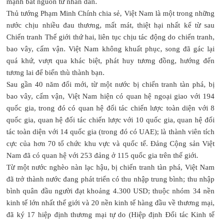
mạnh bắt nguồn từ nhân dân.
Thủ tướng Phạm Minh Chính chia sẻ, Việt Nam là một trong những
nước chịu nhiều đau thương, mất mát, thiệt hại nhất kể từ sau
Chiến tranh Thế giới thứ hai, liên tục chịu tác động do chiến tranh,
bao vây, cấm vận. Việt Nam không khuất phục, song đã gác lại
quá khứ, vượt qua khác biệt, phát huy tương đồng, hướng đến
tương lai để biến thù thành bạn.
Sau gần 40 năm đổi mới, từ một nước bị chiến tranh tàn phá, bị
bao vây, cấm vận, Việt Nam hiện có quan hệ ngoại giao với 194
quốc gia, trong đó có quan hệ đối tác chiến lược toàn diện với 8
quốc gia, quan hệ đối tác chiến lược với 10 quốc gia, quan hệ đối
tác toàn diện với 14 quốc gia (trong đó có UAE); là thành viên tích
cực của hơn 70 tổ chức khu vực và quốc tế. Đảng Cộng sản Việt
Nam đã có quan hệ với 253 đảng ở 115 quốc gia trên thế giới.
Từ một nước nghèo nàn lạc hậu, bị chiến tranh tàn phá, Việt Nam
đã trở thành nước đang phát triển có thu nhập trung bình; thu nhập
bình quân đầu người đạt khoảng 4.300 USD; thuộc nhóm 34 nền
kinh tế lớn nhất thế giới và 20 nền kinh tế hàng đầu về thương mại,
đã ký 17 hiệp định thương mại tự do (Hiệp định Đối tác Kinh tế