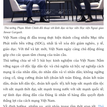
Thủ tướng Phạm Minh Chính đối thoại với lãnh đạo và học viên Học viện Ngoại giao
Anwar Gargash.
Việt Nam cũng đi đầu trong thực hiện thành công nhiều Mục tiêu
Phát triển bền vững (SDG), nhất là về xóa đói giảm nghèo, y tế,
giáo dục. Với thế và lực mới, Việt Nam ngày càng chủ động đóng
góp cho các quan tâm chung của toàn cầu.
Thủ tướng chia sẻ về 5 bài học kinh nghiệm của Việt Nam: Nắm
vững ngọn cờ độc lập dân tộc và chủ nghĩa xã hội; sự nghiệp cách
mạng là của nhân dân, do nhân dân và vì nhân dân; không ngừng
củng cố, tăng cường đoàn kết (đoàn kết toàn Đảng, đoàn kết toàn
dân, đoàn kết dân tộc, đoàn kết quốc tế); kết hợp sức mạnh dân tộc
với sức mạnh thời đại, sức mạnh trong nước với sức mạnh quốc tế;
sự lãnh đạo đúng đắn của Đảng là nhân tố hàng đầu quyết định
thắng lợi của cách mạng Việt Nam.
Về định hướng, nhiệm vụ, giải pháp trọng tâm thời gian tới,
Thủ