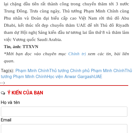
lại chặng đầu tiên rất thành công trong chuyến thăm tới 3 nước
Trung Đông. Trưa cùng ngày, Thủ tướng Phạm Minh Chính cùng
Phu nhân và Đoàn đại biểu cấp cao Việt Nam rời thủ đô Abu
Dhabi, kết thúc tốt đẹp chuyến thăm UAE để tới Thủ đô Riyadh
tham dự Hội nghị Sáng kiến đầu tư tương lai lần thứ 8 và thăm làm
việc Vương quốc Saudi Arabia.
Tin, ảnh: TTXVN
*Mời bạn đọc vào chuyên mục
Chính trị
xem các tin, bài liên
quan.
Tag(s):
Phạm Minh Chính
Thủ tướng Chính phủ Phạm Minh Chính
Thủ
tướng Phạm Minh Chính
Học viện Anwar Gargash
UAE
-->
Ý KIẾN CỦA BẠN
Họ và tên
Email