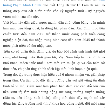
tướng Phạm Minh Chính
cho biết Tổng Bí thư Tô Lâm đã nêu rõ
thông điệp đưa đất nước bước vào kỷ nguyên mới - kỷ nguyên
vươn mình của dân tộc.
Việt Nam lấy dân giàu, nước mạnh, dân chủ, công bằng, văn minh
làm mục tiêu tổng quát, là động lực phấn đấu. Xác định mục tiêu
chiến lược đến năm 2030 trở thành nước đang phát triển công
nghiệp hiện đại, thu nhập trung bình cao; đến năm 2045 trở thành
nước phát triển có thu nhập cao.
Trên cơ sở phân tích, đánh giá, dự báo bối cảnh tình hình thế giới
cũng như trong nước thời gian tới, Việt Nam tiếp tục xác định rõ
khó khăn, thách thức nhiều hơn thời cơ, thuận lợi và cần bám sát
thực tiễn, có phản ứng chính sách kịp thời, linh hoạt, hiệu quả.
Trong đó, tập trung thực hiện hiệu quả 6 nhóm nhiệm vụ, giải pháp
trọng tâm: Ưu tiên thúc đẩy tăng trưởng gắn với giữ vững ổn định
kinh tế vĩ mô, kiểm soát lạm phát, bảo đảm các cân đối lớn của
nền kinh tế; làm mới những động lực tăng trưởng truyền thống
(đầu tư, tiêu dùng, xuất khẩu), đồng thời thúc đẩy mạnh mẽ các
động lực tăng trưởng mới (như khoa học công nghệ, đổi mới sáng