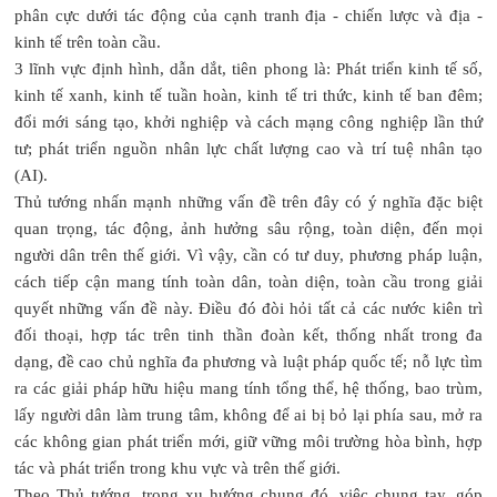
phân cực dưới tác động của cạnh tranh địa - chiến lược và địa -
kinh tế trên toàn cầu.
3 lĩnh vực định hình, dẫn dắt, tiên phong là: Phát triển kinh tế số,
kinh tế xanh, kinh tế tuần hoàn, kinh tế tri thức, kinh tế ban đêm;
đổi mới sáng tạo, khởi nghiệp và cách mạng công nghiệp lần thứ
tư; phát triển nguồn nhân lực chất lượng cao và trí tuệ nhân tạo
(AI).
Thủ tướng nhấn mạnh những vấn đề trên đây có ý nghĩa đặc biệt
quan trọng, tác động, ảnh hưởng sâu rộng, toàn diện, đến mọi
người dân trên thế giới. Vì vậy, cần có tư duy, phương pháp luận,
cách tiếp cận mang tính toàn dân, toàn diện, toàn cầu trong giải
quyết những vấn đề này. Điều đó đòi hỏi tất cả các nước kiên trì
đối thoại, hợp tác trên tinh thần đoàn kết, thống nhất trong đa
dạng, đề cao chủ nghĩa đa phương và luật pháp quốc tế; nỗ lực tìm
ra các giải pháp hữu hiệu mang tính tổng thể, hệ thống, bao trùm,
lấy người dân làm trung tâm, không để ai bị bỏ lại phía sau, mở ra
các không gian phát triển mới, giữ vững môi trường hòa bình, hợp
tác và phát triển trong khu vực và trên thế giới.
Theo Thủ tướng, trong xu hướng chung đó, việc chung tay, góp