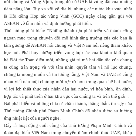
nói chung và Vùng Vịnh, trong đó có UAE là vùng đất của những
tiềm năng lớn. Tuy xa xôi về địa lý, nhưng các nước khu vực, nhất
là Hội đồng Hợp tác vùng Vịnh (GCC) ngày càng gần gũi với
ASEAN về tầm nhìn và định hướng phát triển.
Thủ tướng phát biểu: “Những thành tựu phát triển và thành công
ngoạn mục trong chuyển đổi mô hình tăng trưởng của các bạn là
tấm gương để ASEAN nói chung và Việt Nam nói riêng tham khảo,
học hỏi. Phát huy những triển vọng hợp tác của khuôn khổ quan
hệ Đối tác Toàn diện mới, những giá trị mà hai dân tộc của chúng
ta cùng trân trọng và với tầm nhìn, quyết tâm và nỗ lực chung,
chúng ta mong muốn và tin tưởng rằng, Việt Nam và UAE sẽ cùng
nhau viết nên một chương mới rực rỡ hơn trong quan hệ hai nước,
vì lợi ích thiết thực của nhân dân hai nước, vì hòa bình, ổn định,
hợp tác và phát triển ở hai khu vực của chúng ta và trên thế giới”.
Bài phát biểu và những chia sẻ chân thành, thẳng thắn, tin cậy của
Thủ tướng Chính phủ Phạm Minh Chính đã nhận được sự hưởng
ứng nhiệt liệt của người nghe.
Đây là hoạt động cuối cùng của Thủ tướng Phạm Minh Chính và
đoàn đại biểu Việt Nam trong chuyến thăm chính thức UAE, khép