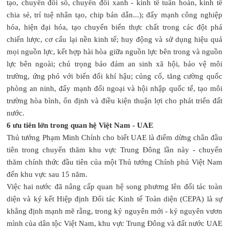
tạo, chuyển đổi số, chuyển đổi xanh - kinh tế tuần hoàn, kinh tế
chia sẻ, trí tuệ nhân tạo, chip bán dẫn...); đẩy mạnh công nghiệp
hóa, hiện đại hóa, tạo chuyển biến thực chất trong các đột phá
chiến lược, cơ cấu lại nền kinh tế; huy động và sử dụng hiệu quả
mọi nguồn lực, kết hợp hài hòa giữa nguồn lực bên trong và nguồn
lực bên ngoài; chú trọng bảo đảm an sinh xã hội, bảo vệ môi
trường, ứng phó với biến đổi khí hậu; củng cố, tăng cường quốc
phòng an ninh, đẩy mạnh đối ngoại và hội nhập quốc tế, tạo môi
trường hòa bình, ổn định và điều kiện thuận lợi cho phát triển đất
nước.
6 ưu tiên lớn trong quan hệ Việt Nam - UAE
Thủ tướng Phạm Minh Chính cho biết UAE là điểm dừng chân đầu
tiên trong chuyến thăm khu vực Trung Đông lần này - chuyến
thăm chính thức đầu tiên của một Thủ tướng Chính phủ Việt Nam
đến khu vực sau 15 năm.
Việc hai nước đã nâng cấp quan hệ song phương lên đối tác toàn
diện và ký kết Hiệp định Đối tác Kinh tế Toàn diện (CEPA) là sự
khẳng định mạnh mẽ rằng, trong kỷ nguyên mới - kỷ nguyên vươn
mình của dân tộc Việt Nam, khu vực Trung Đông và đất nước UAE