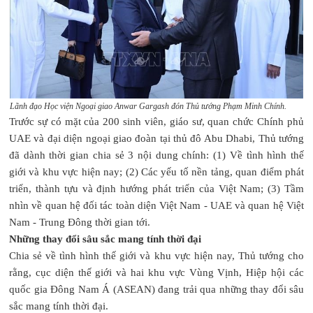
Lãnh đạo Học viện Ngoại giao Anwar Gargash đón Thủ tướng Phạm Minh Chính.
Trước sự có mặt của 200 sinh viên, giáo sư, quan chức Chính phủ
UAE và đại diện ngoại giao đoàn tại thủ đô Abu Dhabi, Thủ tướng
đã dành thời gian chia sẻ 3 nội dung chính: (1) Về tình hình thế
giới và khu vực hiện nay; (2) Các yếu tố nền tảng, quan điểm phát
triển, thành tựu và định hướng phát triển của Việt Nam; (3) Tầm
nhìn về quan hệ đối tác toàn diện Việt Nam - UAE và quan hệ Việt
Nam - Trung Đông thời gian tới.
Những thay đổi sâu sắc mang tính thời đại
Chia sẻ về tình hình thế giới và khu vực hiện nay, Thủ tướng cho
rằng, cục diện thế giới và hai khu vực Vùng Vịnh, Hiệp hội các
quốc gia Đông Nam Á (ASEAN) đang trải qua những thay đổi sâu
sắc mang tính thời đại.