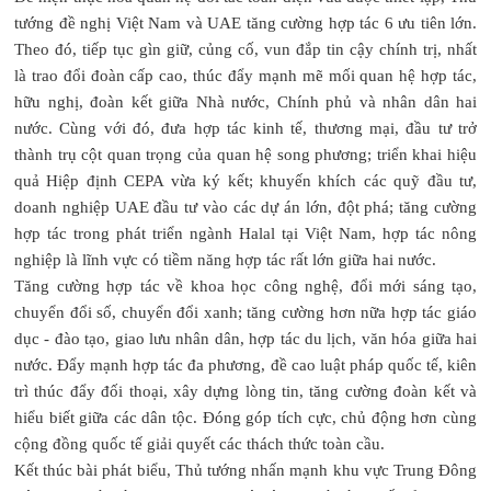
tướng đề nghị Việt Nam và UAE tăng cường hợp tác 6 ưu tiên lớn.
Theo đó, tiếp tục gìn giữ, củng cố, vun đắp tin cậy chính trị, nhất
là trao đổi đoàn cấp cao, thúc đẩy mạnh mẽ mối quan hệ hợp tác,
hữu nghị, đoàn kết giữa Nhà nước, Chính phủ và nhân dân hai
nước. Cùng với đó, đưa hợp tác kinh tế, thương mại, đầu tư trở
thành trụ cột quan trọng của quan hệ song phương; triển khai hiệu
quả Hiệp định CEPA vừa ký kết; khuyến khích các quỹ đầu tư,
doanh nghiệp UAE đầu tư vào các dự án lớn, đột phá; tăng cường
hợp tác trong phát triển ngành Halal tại Việt Nam, hợp tác nông
nghiệp là lĩnh vực có tiềm năng hợp tác rất lớn giữa hai nước.
Tăng cường hợp tác về khoa học công nghệ, đổi mới sáng tạo,
chuyển đổi số, chuyển đổi xanh; tăng cường hơn nữa hợp tác giáo
dục - đào tạo, giao lưu nhân dân, hợp tác du lịch, văn hóa giữa hai
nước. Đẩy mạnh hợp tác đa phương, đề cao luật pháp quốc tế, kiên
trì thúc đẩy đối thoại, xây dựng lòng tin, tăng cường đoàn kết và
hiểu biết giữa các dân tộc. Đóng góp tích cực, chủ động hơn cùng
cộng đồng quốc tế giải quyết các thách thức toàn cầu.
Kết thúc bài phát biểu, Thủ tướng nhấn mạnh khu vực Trung Đông