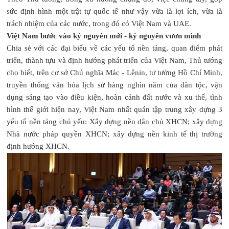
sức định hình một trật tự quốc tế như vậy vừa là lợi ích, vừa là
trách nhiệm của các nước, trong đó có Việt Nam và UAE.
Việt Nam bước vào kỷ nguyên mới - kỷ nguyên vươn mình
Chia sẻ với các đại biểu về các yếu tố nền tảng, quan điểm phát
triển, thành tựu và định hướng phát triển của Việt Nam, Thủ tướng
cho biết, trên cơ sở Chủ nghĩa Mác - Lênin, tư tưởng Hồ Chí Minh,
truyền thống văn hóa lịch sử hàng nghìn năm của dân tộc, vận
dụng sáng tạo vào điều kiện, hoàn cảnh đất nước và xu thế, tình
hình thế giới hiện nay, Việt Nam nhất quán tập trung xây dựng 3
yếu tố nền tảng chủ yếu: Xây dựng nền dân chủ XHCN; xây dựng
Nhà nước pháp quyền XHCN; xây dựng nền kinh tế thị trường
định hướng XHCN.