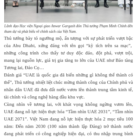
Lãnh đạo Học viện Ngoại giao Anwar Gargash đón Thủ tướng Phạm Minh Chính đến
tham dự và phát biểu về chính sách của Việt Nam.
Thủ tướng bày tỏ ngưỡng mộ, ấn tượng với sự phát triển vượt bậc
của Abu Dhabi, xứng đáng với tên gọi “kỳ tích trên sa mạc”,
những công trình cho thấy tư duy độc đáo, đột phá, vượt trội,
mang lại nguồn lực, giá trị gia tăng to lớn của UAE như Bảo tàng
Tương lai, Đảo Cọ…
Đánh giá “UAE là quốc gia đã biến những gì không thể thành có
thể”, Thủ tướng nhiệt liệt chúc mừng thành công của Chính phủ và
nhân dân UAE đã đưa đất nước vươn lên thành trung tâm kinh tế,
tài chính và công nghệ hàng đầu khu vực.
Cùng nhìn về tương lai, với khát vọng không ngừng vươn lên,
UAE đang nỗ lực hiện thực hóa “Tầm nhìn UAE 2031”, “Tầm nhìn
UAE 2071”. Việt Nam đang nỗ lực hiện thực hóa 2 mục tiêu 100
năm: Đến năm 2030 (100 năm thành lập Đảng) trở thành nước
đang phát triển có công nghiệp hiện đại, có thu nhập trung bình