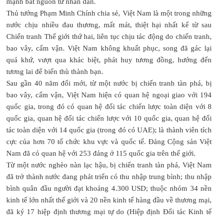
mạnh bắt nguồn từ nhân dân.
Thủ tướng Phạm Minh Chính chia sẻ, Việt Nam là một trong những
nước chịu nhiều đau thương, mất mát, thiệt hại nhất kể từ sau
Chiến tranh Thế giới thứ hai, liên tục chịu tác động do chiến tranh,
bao vây, cấm vận. Việt Nam không khuất phục, song đã gác lại
quá khứ, vượt qua khác biệt, phát huy tương đồng, hướng đến
tương lai để biến thù thành bạn.
Sau gần 40 năm đổi mới, từ một nước bị chiến tranh tàn phá, bị
bao vây, cấm vận, Việt Nam hiện có quan hệ ngoại giao với 194
quốc gia, trong đó có quan hệ đối tác chiến lược toàn diện với 8
quốc gia, quan hệ đối tác chiến lược với 10 quốc gia, quan hệ đối
tác toàn diện với 14 quốc gia (trong đó có UAE); là thành viên tích
cực của hơn 70 tổ chức khu vực và quốc tế. Đảng Cộng sản Việt
Nam đã có quan hệ với 253 đảng ở 115 quốc gia trên thế giới.
Từ một nước nghèo nàn lạc hậu, bị chiến tranh tàn phá, Việt Nam
đã trở thành nước đang phát triển có thu nhập trung bình; thu nhập
bình quân đầu người đạt khoảng 4.300 USD; thuộc nhóm 34 nền
kinh tế lớn nhất thế giới và 20 nền kinh tế hàng đầu về thương mại,
đã ký 17 hiệp định thương mại tự do (Hiệp định Đối tác Kinh tế