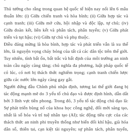
Thủ tướng cho rằng trong quan hệ quốc tế hiện nay nổi lên 6 mâu
thuẫn lớn: (i) Giữa chiến tranh và hòa bình; (ii) Giữa hợp tác và
cạnh tranh; (iii) Giữa mở cửa, hội nhập và độc lập, tự chủ; (iv)
Giữa đoàn kết, liên kết và phân tách, phân tuyến; (v) Giữa phát
triển và tụt hậu; (vi) Giữa tự chủ và phụ thuộc.
Điều đáng mừng là hòa bình, hợp tác và phát triển vẫn là xu thế
lớn, là nguyện vọng cháy bỏng của tất cả các dân tộc trên thế giới.
Tuy nhiên, tính bất ổn, bất trắc và bất định của môi trường an ninh
toàn cầu ngày càng tăng; chủ nghĩa đa phương, luật pháp quốc tế
có lúc, có nơi bị thách thức nghiêm trọng; cạnh tranh chiến lược
giữa các nước lớn ngày càng gay gắt.
Người đứng đầu Chính phủ nhận định, tương lai thế giới đang bị
tác động mạnh mẽ do 3 yếu tố chủ đạo và được định hình, dẫn dắt
bởi 3 lĩnh vực tiên phong. Trong đó, 3 yếu tố tác động chủ đạo là:
Sự phát triển bùng nổ của khoa học công nghệ, đổi mới sáng tạo,
nhất là số hóa và trí tuệ nhân tạo (AI); tác động tiêu cực của các
thách thức an ninh phi truyền thống như biến đổi khí hậu, già hóa
dân số, thiên tai, cạn kiệt tài nguyên; sự phân tách, phân tuyến,