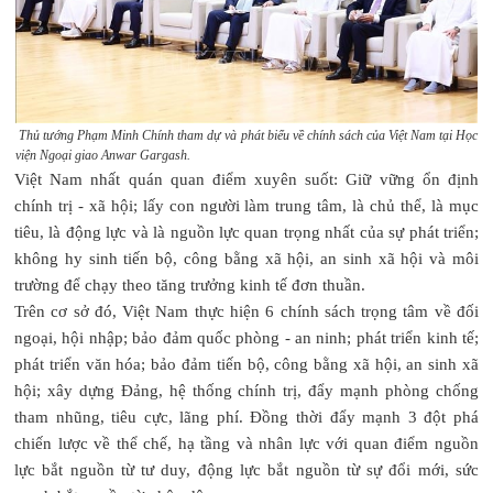
Thủ tướng Phạm Minh Chính tham dự và phát biểu về chính sách của Việt Nam tại Học
viện Ngoại giao Anwar Gargash.
Việt Nam nhất quán quan điểm xuyên suốt: Giữ vững ổn định
chính trị - xã hội; lấy con người làm trung tâm, là chủ thể, là mục
tiêu, là động lực và là nguồn lực quan trọng nhất của sự phát triển;
không hy sinh tiến bộ, công bằng xã hội, an sinh xã hội và môi
trường để chạy theo tăng trưởng kinh tế đơn thuần.
Trên cơ sở đó, Việt Nam thực hiện 6 chính sách trọng tâm về đối
ngoại, hội nhập; bảo đảm quốc phòng - an ninh; phát triển kinh tế;
phát triển văn hóa; bảo đảm tiến bộ, công bằng xã hội, an sinh xã
hội; xây dựng Đảng, hệ thống chính trị, đẩy mạnh phòng chống
tham nhũng, tiêu cực, lãng phí. Đồng thời đẩy mạnh 3 đột phá
chiến lược về thể chế, hạ tầng và nhân lực với quan điểm nguồn
lực bắt nguồn từ tư duy, động lực bắt nguồn từ sự đổi mới, sức