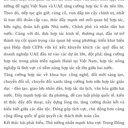
tướng đề nghị Việt Nam và UAE tăng cường hợp tác 6 ưu tiên lớn.
Theo đó, tiếp tục gìn giữ, củng cố, vun đắp tin cậy chính trị, nhất
là trao đổi đoàn cấp cao, thúc đẩy mạnh mẽ mối quan hệ hợp tác,
hữu nghị, đoàn kết giữa Nhà nước, Chính phủ và nhân dân hai
nước. Cùng với đó, đưa hợp tác kinh tế, thương mại, đầu tư trở
thành trụ cột quan trọng của quan hệ song phương; triển khai hiệu
quả Hiệp định CEPA vừa ký kết; khuyến khích các quỹ đầu tư,
doanh nghiệp UAE đầu tư vào các dự án lớn, đột phá; tăng cường
hợp tác trong phát triển ngành Halal tại Việt Nam, hợp tác nông
nghiệp là lĩnh vực có tiềm năng hợp tác rất lớn giữa hai nước.
Tăng cường hợp tác về khoa học công nghệ, đổi mới sáng tạo,
chuyển đổi số, chuyển đổi xanh; tăng cường hơn nữa hợp tác giáo
dục - đào tạo, giao lưu nhân dân, hợp tác du lịch, văn hóa giữa hai
nước. Đẩy mạnh hợp tác đa phương, đề cao luật pháp quốc tế, kiên
trì thúc đẩy đối thoại, xây dựng lòng tin, tăng cường đoàn kết và
hiểu biết giữa các dân tộc. Đóng góp tích cực, chủ động hơn cùng
cộng đồng quốc tế giải quyết các thách thức toàn cầu.
Kết thúc bài phát biểu, Thủ tướng nhấn mạnh khu vực Trung Đông