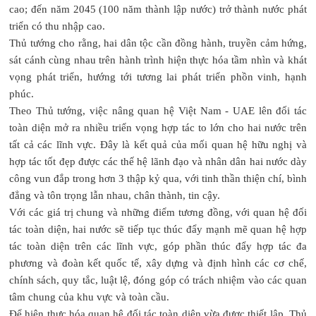
cao; đến năm 2045 (100 năm thành lập nước) trở thành nước phát
triển có thu nhập cao.
Thủ tướng cho rằng, hai dân tộc cần đồng hành, truyền cảm hứng,
sát cánh cùng nhau trên hành trình hiện thực hóa tầm nhìn và khát
vọng phát triển, hướng tới tương lai phát triển phồn vinh, hạnh
phúc.
Theo Thủ tướng, việc nâng quan hệ Việt Nam - UAE lên đối tác
toàn diện mở ra nhiều triển vọng hợp tác to lớn cho hai nước trên
tất cả các lĩnh vực. Đây là kết quả của mối quan hệ hữu nghị và
hợp tác tốt đẹp được các thế hệ lãnh đạo và nhân dân hai nước dày
công vun đắp trong hơn 3 thập kỷ qua, với tinh thần thiện chí, bình
đẳng và tôn trọng lẫn nhau, chân thành, tin cậy.
Với các giá trị chung và những điểm tương đồng, với quan hệ đối
tác toàn diện, hai nước sẽ tiếp tục thúc đẩy mạnh mẽ quan hệ hợp
tác toàn diện trên các lĩnh vực, góp phần thúc đẩy hợp tác đa
phương và đoàn kết quốc tế, xây dựng và định hình các cơ chế,
chính sách, quy tắc, luật lệ, đóng góp có trách nhiệm vào các quan
tâm chung của khu vực và toàn cầu.
Để hiện thực hóa quan hệ đối tác toàn diện vừa được thiết lập, Thủ