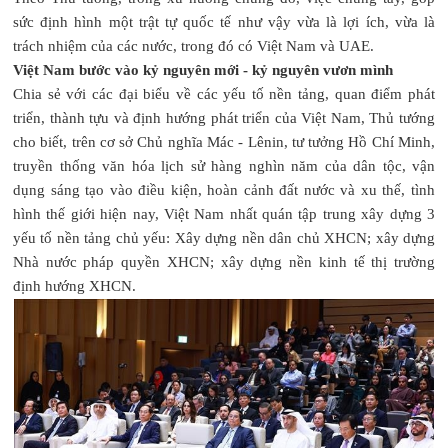
sức định hình một trật tự quốc tế như vậy vừa là lợi ích, vừa là
trách nhiệm của các nước, trong đó có Việt Nam và UAE.
Việt Nam bước vào kỷ nguyên mới - kỷ nguyên vươn mình
Chia sẻ với các đại biểu về các yếu tố nền tảng, quan điểm phát
triển, thành tựu và định hướng phát triển của Việt Nam, Thủ tướng
cho biết, trên cơ sở Chủ nghĩa Mác - Lênin, tư tưởng Hồ Chí Minh,
truyền thống văn hóa lịch sử hàng nghìn năm của dân tộc, vận
dụng sáng tạo vào điều kiện, hoàn cảnh đất nước và xu thế, tình
hình thế giới hiện nay, Việt Nam nhất quán tập trung xây dựng 3
yếu tố nền tảng chủ yếu: Xây dựng nền dân chủ XHCN; xây dựng
Nhà nước pháp quyền XHCN; xây dựng nền kinh tế thị trường
định hướng XHCN.