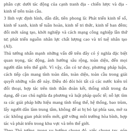
phân cực dưới tác động của cạnh tranh địa - chiến lược và địa -
kinh tế trên toàn cầu.
3 lĩnh vực định hình, dẫn dắt, tiên phong là: Phát triển kinh tế số,
kinh tế xanh, kinh tế tuần hoàn, kinh tế tri thức, kinh tế ban đêm;
đổi mới sáng tạo, khởi nghiệp và cách mạng công nghiệp lần thứ
tư; phát triển nguồn nhân lực chất lượng cao và trí tuệ nhân tạo
(AI).
Thủ tướng nhấn mạnh những vấn đề trên đây có ý nghĩa đặc biệt
quan trọng, tác động, ảnh hưởng sâu rộng, toàn diện, đến mọi
người dân trên thế giới. Vì vậy, cần có tư duy, phương pháp luận,
cách tiếp cận mang tính toàn dân, toàn diện, toàn cầu trong giải
quyết những vấn đề này. Điều đó đòi hỏi tất cả các nước kiên trì
đối thoại, hợp tác trên tinh thần đoàn kết, thống nhất trong đa
dạng, đề cao chủ nghĩa đa phương và luật pháp quốc tế; nỗ lực tìm
ra các giải pháp hữu hiệu mang tính tổng thể, hệ thống, bao trùm,
lấy người dân làm trung tâm, không để ai bị bỏ lại phía sau, mở ra
các không gian phát triển mới, giữ vững môi trường hòa bình, hợp
tác và phát triển trong khu vực và trên thế giới.
Theo Thủ tướng, trong xu hướng chung đó, việc chung tay, góp