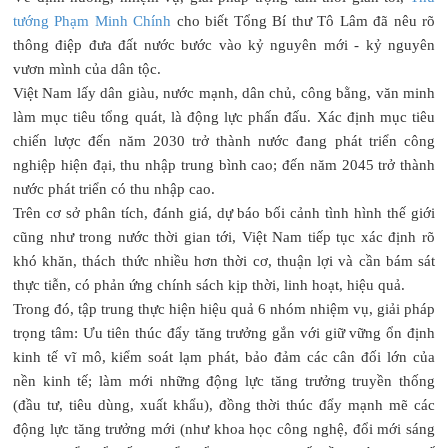
tướng Phạm Minh Chính
cho biết Tổng Bí thư Tô Lâm đã nêu rõ
thông điệp đưa đất nước bước vào kỷ nguyên mới - kỷ nguyên
vươn mình của dân tộc.
Việt Nam lấy dân giàu, nước mạnh, dân chủ, công bằng, văn minh
làm mục tiêu tổng quát, là động lực phấn đấu. Xác định mục tiêu
chiến lược đến năm 2030 trở thành nước đang phát triển công
nghiệp hiện đại, thu nhập trung bình cao; đến năm 2045 trở thành
nước phát triển có thu nhập cao.
Trên cơ sở phân tích, đánh giá, dự báo bối cảnh tình hình thế giới
cũng như trong nước thời gian tới, Việt Nam tiếp tục xác định rõ
khó khăn, thách thức nhiều hơn thời cơ, thuận lợi và cần bám sát
thực tiễn, có phản ứng chính sách kịp thời, linh hoạt, hiệu quả.
Trong đó, tập trung thực hiện hiệu quả 6 nhóm nhiệm vụ, giải pháp
trọng tâm: Ưu tiên thúc đẩy tăng trưởng gắn với giữ vững ổn định
kinh tế vĩ mô, kiểm soát lạm phát, bảo đảm các cân đối lớn của
nền kinh tế; làm mới những động lực tăng trưởng truyền thống
(đầu tư, tiêu dùng, xuất khẩu), đồng thời thúc đẩy mạnh mẽ các
động lực tăng trưởng mới (như khoa học công nghệ, đổi mới sáng