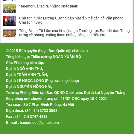
“Telemor đã tạo ra những khác biệt!”
Chủ tịch nước Lương Cường gặp mặt tập thể cán bộ Văn phòng
Chủ tịch nước
Tổng Bí thư Tô Lâm chủ trì cuộc họp Thường trực Ban chỉ đạo Trung
ương về phòng, chống tham nhũng, lãng phí, tiêu cực
© 2015 Bản quyền thuộc Báo Quân đội nhân dân
Tổng biên tập: Thiếu tướng ĐOÀN XUÂN BỘ
Các Phó tổng biên tập:
Đại tá NGÔ ANH THU,
Đại tá TRẦN ANH TUẤN,
Đại tá LÊ NGỌC LONG (Phụ trách nội dung)
Đại tá NGUYỄN HỒNG HẢI,
Trưởng Phòng Biên tập Báo QĐND Cuối tuần: Đại tá Lại Nguyên Thắng
Giấy phép mở chuyên trang số: 47/GP-CBC ngày 10-6-2021
Toà soạn: Số 7 Phan Đình Phùng, Hà Nội
Điện thoại: (84 - 24) 3733 3598
Fax : (84 - 24) 3747 4913
E-mail : baoqdndct@gmail.com