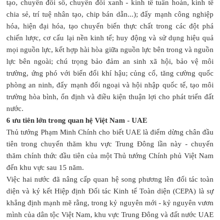
tạo, chuyển đổi số, chuyển đổi xanh - kinh tế tuần hoàn, kinh tế
chia sẻ, trí tuệ nhân tạo, chip bán dẫn...); đẩy mạnh công nghiệp
hóa, hiện đại hóa, tạo chuyển biến thực chất trong các đột phá
chiến lược, cơ cấu lại nền kinh tế; huy động và sử dụng hiệu quả
mọi nguồn lực, kết hợp hài hòa giữa nguồn lực bên trong và nguồn
lực bên ngoài; chú trọng bảo đảm an sinh xã hội, bảo vệ môi
trường, ứng phó với biến đổi khí hậu; củng cố, tăng cường quốc
phòng an ninh, đẩy mạnh đối ngoại và hội nhập quốc tế, tạo môi
trường hòa bình, ổn định và điều kiện thuận lợi cho phát triển đất
nước.
6 ưu tiên lớn trong quan hệ Việt Nam - UAE
Thủ tướng Phạm Minh Chính cho biết UAE là điểm dừng chân đầu
tiên trong chuyến thăm khu vực Trung Đông lần này - chuyến
thăm chính thức đầu tiên của một Thủ tướng Chính phủ Việt Nam
đến khu vực sau 15 năm.
Việc hai nước đã nâng cấp quan hệ song phương lên đối tác toàn
diện và ký kết Hiệp định Đối tác Kinh tế Toàn diện (CEPA) là sự
khẳng định mạnh mẽ rằng, trong kỷ nguyên mới - kỷ nguyên vươn
mình của dân tộc Việt Nam, khu vực Trung Đông và đất nước UAE