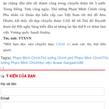
lại chặng đầu tiên rất thành công trong chuyến thăm tới 3 nước
Trung Đông. Trưa cùng ngày, Thủ tướng Phạm Minh Chính cùng
Phu nhân và Đoàn đại biểu cấp cao Việt Nam rời thủ đô Abu
Dhabi, kết thúc tốt đẹp chuyến thăm UAE để tới Thủ đô Riyadh
tham dự Hội nghị Sáng kiến đầu tư tương lai lần thứ 8 và thăm làm
việc Vương quốc Saudi Arabia.
Tin, ảnh: TTXVN
*Mời bạn đọc vào chuyên mục
Chính trị
xem các tin, bài liên
quan.
Tag(s):
Phạm Minh Chính
Thủ tướng Chính phủ Phạm Minh Chính
Thủ
tướng Phạm Minh Chính
Học viện Anwar Gargash
UAE
-->
Ý KIẾN CỦA BẠN
Họ và tên
Email