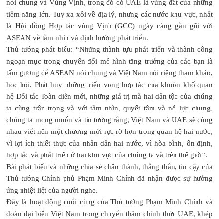
nói chung và Vùng Vịnh, trong đó có UAE là vùng đất của những
tiềm năng lớn. Tuy xa xôi về địa lý, nhưng các nước khu vực, nhất
là Hội đồng Hợp tác vùng Vịnh (GCC) ngày càng gần gũi với
ASEAN về tầm nhìn và định hướng phát triển.
Thủ tướng phát biểu: “Những thành tựu phát triển và thành công
ngoạn mục trong chuyển đổi mô hình tăng trưởng của các bạn là
tấm gương để ASEAN nói chung và Việt Nam nói riêng tham khảo,
học hỏi. Phát huy những triển vọng hợp tác của khuôn khổ quan
hệ Đối tác Toàn diện mới, những giá trị mà hai dân tộc của chúng
ta cùng trân trọng và với tầm nhìn, quyết tâm và nỗ lực chung,
chúng ta mong muốn và tin tưởng rằng, Việt Nam và UAE sẽ cùng
nhau viết nên một chương mới rực rỡ hơn trong quan hệ hai nước,
vì lợi ích thiết thực của nhân dân hai nước, vì hòa bình, ổn định,
hợp tác và phát triển ở hai khu vực của chúng ta và trên thế giới”.
Bài phát biểu và những chia sẻ chân thành, thẳng thắn, tin cậy của
Thủ tướng Chính phủ Phạm Minh Chính đã nhận được sự hưởng
ứng nhiệt liệt của người nghe.
Đây là hoạt động cuối cùng của Thủ tướng Phạm Minh Chính và
đoàn đại biểu Việt Nam trong chuyến thăm chính thức UAE, khép