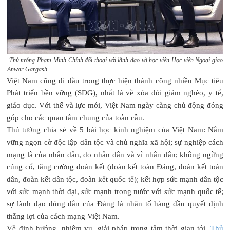
Thủ tướng Phạm Minh Chính đối thoại với lãnh đạo và học viên Học viện Ngoại giao
Anwar Gargash.
Việt Nam cũng đi đầu trong thực hiện thành công nhiều Mục tiêu
Phát triển bền vững (SDG), nhất là về xóa đói giảm nghèo, y tế,
giáo dục. Với thế và lực mới, Việt Nam ngày càng chủ động đóng
góp cho các quan tâm chung của toàn cầu.
Thủ tướng chia sẻ về 5 bài học kinh nghiệm của Việt Nam: Nắm
vững ngọn cờ độc lập dân tộc và chủ nghĩa xã hội; sự nghiệp cách
mạng là của nhân dân, do nhân dân và vì nhân dân; không ngừng
củng cố, tăng cường đoàn kết (đoàn kết toàn Đảng, đoàn kết toàn
dân, đoàn kết dân tộc, đoàn kết quốc tế); kết hợp sức mạnh dân tộc
với sức mạnh thời đại, sức mạnh trong nước với sức mạnh quốc tế;
sự lãnh đạo đúng đắn của Đảng là nhân tố hàng đầu quyết định
thắng lợi của cách mạng Việt Nam.
Về định hướng, nhiệm vụ, giải pháp trọng tâm thời gian tới,
Thủ