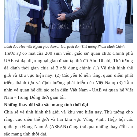
Lãnh đạo Học viện Ngoại giao Anwar Gargash đón Thủ tướng Phạm Minh Chính.
Trước sự có mặt của 200 sinh viên, giáo sư, quan chức Chính phủ
UAE và đại diện ngoại giao đoàn tại thủ đô Abu Dhabi, Thủ tướng
đã dành thời gian chia sẻ 3 nội dung chính: (1) Về tình hình thế
giới và khu vực hiện nay; (2) Các yếu tố nền tảng, quan điểm phát
triển, thành tựu và định hướng phát triển của Việt Nam; (3) Tầm
nhìn về quan hệ đối tác toàn diện Việt Nam - UAE và quan hệ Việt
Nam - Trung Đông thời gian tới.
Những thay đổi sâu sắc mang tính thời đại
Chia sẻ về tình hình thế giới và khu vực hiện nay, Thủ tướng cho
rằng, cục diện thế giới và hai khu vực Vùng Vịnh, Hiệp hội các
quốc gia Đông Nam Á (ASEAN) đang trải qua những thay đổi sâu
sắc mang tính thời đại.