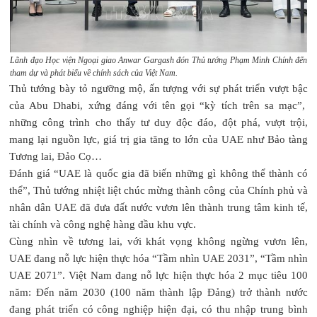
Lãnh đạo Học viện Ngoại giao Anwar Gargash đón Thủ tướng Phạm Minh Chính đến
tham dự và phát biểu về chính sách của Việt Nam.
Thủ tướng bày tỏ ngưỡng mộ, ấn tượng với sự phát triển vượt bậc
của Abu Dhabi, xứng đáng với tên gọi “kỳ tích trên sa mạc”,
những công trình cho thấy tư duy độc đáo, đột phá, vượt trội,
mang lại nguồn lực, giá trị gia tăng to lớn của UAE như Bảo tàng
Tương lai, Đảo Cọ…
Đánh giá “UAE là quốc gia đã biến những gì không thể thành có
thể”, Thủ tướng nhiệt liệt chúc mừng thành công của Chính phủ và
nhân dân UAE đã đưa đất nước vươn lên thành trung tâm kinh tế,
tài chính và công nghệ hàng đầu khu vực.
Cùng nhìn về tương lai, với khát vọng không ngừng vươn lên,
UAE đang nỗ lực hiện thực hóa “Tầm nhìn UAE 2031”, “Tầm nhìn
UAE 2071”. Việt Nam đang nỗ lực hiện thực hóa 2 mục tiêu 100
năm: Đến năm 2030 (100 năm thành lập Đảng) trở thành nước
đang phát triển có công nghiệp hiện đại, có thu nhập trung bình