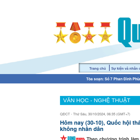
Trang chủ
Sự kiện và nhân
Tòa soạn: Số 7 Phan Đình Phùn
VĂN HỌC - NGHỆ THUẬT
QĐCT - Thứ Sáu, 30/10/2024, 06:35 (GMT+7)
Hôm nay (30-10), Quốc hội th
không nhân dân
Theo chương trình làm 