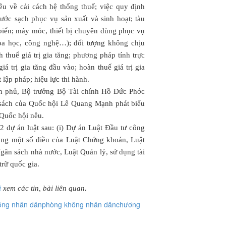
êu về cải cách hệ thống thuế; việc quy định
ước sạch phục vụ sản xuất và sinh hoạt; tàu
 biển; máy móc, thiết bị chuyên dùng phục vụ
oa học, công nghệ…); đối tượng không chịu
 thuế giá trị gia tăng; phương pháp tính trực
 giá trị gia tăng đầu vào; hoàn thuế giá trị gia
 lập pháp; hiệu lực thi hành.
nh phủ, Bộ trưởng Bộ Tài chính Hồ Đức Phớc
sách của Quốc hội Lê Quang Mạnh phát biểu
 Quốc hội nêu.
2 dự án luật sau: (i) Dự án Luật Đầu tư công
 sung một số điều của Luật Chứng khoán, Luật
gân sách nhà nước, Luật Quản lý, sử dụng tài
trữ quốc gia.
ị
xem các tin, bài liên quan.
ông nhân dân
phòng không nhân dân
chương