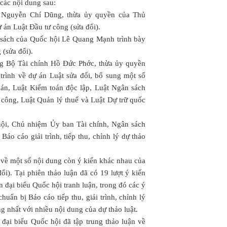
 các nội dung sau:
ư Nguyễn Chí Dũng, thừa ủy quyền của Thủ
 án Luật Đầu tư công (sửa đổi).
 sách của Quốc hội Lê Quang Mạnh trình bày
 (sửa đổi).
ởng Bộ Tài chính Hồ Đức Phớc, thừa ủy quyền
trình về dự án Luật sửa đổi, bổ sung một số
án, Luật Kiểm toán độc lập, Luật Ngân sách
 công, Luật Quản lý thuế và Luật Dự trữ quốc
ội, Chủ nhiệm Ủy ban Tài chính, Ngân sách
o cáo giải trình, tiếp thu, chỉnh lý dự thảo
 về một số nội dung còn ý kiến khác nhau của
đổi). Tại phiên thảo luận đã có 19 lượt ý kiến
ến đại biểu Quốc hội tranh luận, trong đó các ý
huẩn bị Báo cáo tiếp thu, giải trình, chỉnh lý
 nhất với nhiều nội dung của dự thảo luật.
c đại biểu Quốc hội đã tập trung thảo luận về