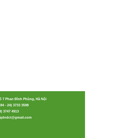
ố 7 Phan Đình Phùng, Hà Nội
(84 - 24) 3733 3598
24) 3747 4913
aoqdndct@gmail.com