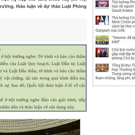
Thủ tướng Ph
trường, thảo luận về dự thảo Luật Phòng
hào về người 
Saudi Arabia
Thủ tướng Ch
Minh Chính ph
sách tại Học 
Gargash của UAE
“Telemor đã t
biệt!”
:
Chủ tịch nướ
gặp mặt tập t
ở hội trường nghe: Tờ trình và báo cáo thẩm
phòng Chủ tị
 điều của Luật Quy hoạch, Luật Đầu tư, Luật
Tổng Bí thư T
họp Thường t
ư và Luật Đấu thầu; tờ trình và báo cáo thẩm
Trung ương v
 vật chứng, tài sản trong quá trình điều tra,
tham nhũng, lãng phí, t
nh sự. Sau đó, Quốc hội thảo luận ở tổ về các
ể ở hội trường nghe Báo cáo giải trình, tiếp
 nhân dân và thảo luận về nội dung này.