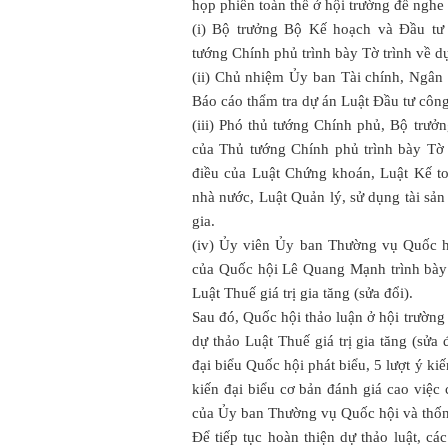
họp phiên toàn thể ở hội trường để nghe
(i) Bộ trưởng Bộ Kế hoạch và Đầu t
tướng Chính phủ trình bày Tờ trình về dự
(ii) Chủ nhiệm Ủy ban Tài chính, Ngân
Báo cáo thẩm tra dự án Luật Đầu tư công
(iii) Phó thủ tướng Chính phủ, Bộ trư
của Thủ tướng Chính phủ trình bày Tờ 
điều của Luật Chứng khoán, Luật Kế to
nhà nước, Luật Quản lý, sử dụng tài sản
gia.
(iv) Ủy viên Ủy ban Thường vụ Quốc h
của Quốc hội Lê Quang Mạnh trình bày Bá
Luật Thuế giá trị gia tăng (sửa đổi).
Sau đó, Quốc hội thảo luận ở hội trường
dự thảo Luật Thuế giá trị gia tăng (sửa 
đại biểu Quốc hội phát biểu, 5 lượt ý ki
kiến đại biểu cơ bản đánh giá cao việc c
của Ủy ban Thường vụ Quốc hội và thống
Để tiếp tục hoàn thiện dự thảo luật, cá