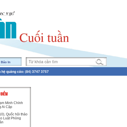
 Báo In
n hệ quảng cáo: (84) 3747 3757
U ĐIỂM
ạm Minh Chính
g Ai Cập
0), Quốc hội thảo
ảo Luật Phòng
ân