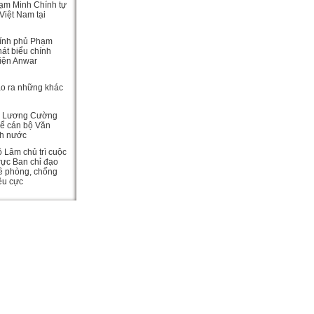
ạm Minh Chính tự
Việt Nam tại
ính phủ Phạm
át biểu chính
viện Anwar
ạo ra những khác
c Lương Cường
hể cán bộ Văn
ch nước
ô Lâm chủ trì cuộc
rực Ban chỉ đạo
ề phòng, chống
iêu cực