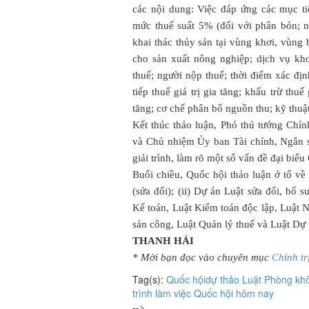
các nội dung: Việc đáp ứng các mục ti
mức thuế suất 5% (đối với phân bón; n
khai thác thủy sản tại vùng khơi, vùng
cho sản xuất nông nghiệp; dịch vụ kh
thuế; người nộp thuế; thời điểm xác định
tiếp thuế giá trị gia tăng; khấu trừ thuế
tăng; cơ chế phân bổ nguồn thu; kỹ thuật
Kết thúc thảo luận, Phó thủ tướng Chí
và Chủ nhiệm Ủy ban Tài chính, Ngân 
giải trình, làm rõ một số vấn đề đại biểu
Buổi chiều, Quốc hội thảo luận ở tổ về 
(sửa đổi); (ii) Dự án Luật sửa đổi, bổ
Kế toán, Luật Kiểm toán độc lập, Luật N
sản công, Luật Quản lý thuế và Luật Dự 
THANH HẢI
* Mời bạn đọc vào chuyên mục
Chính tr
Tag(s):
Quốc hội
dự thảo Luật Phòng kh
trình làm việc Quốc hội hôm nay
-->