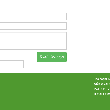
GỬI TÒA SOẠN
n
Toà soạn: S
Điện thoại: 
Fax : (84 - 
E-mail : b