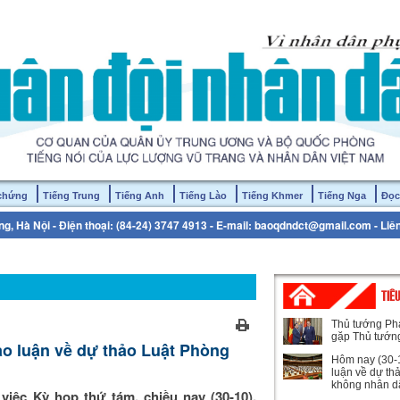
 chứng
Tiếng Trung
Tiếng Anh
Tiếng Lào
Tiếng Khmer
Tiếng Nga
Đọc
g, Hà Nội - Điện thoại: (84-24) 3747 4913 - E-mail: baoqdndct@gmail.com - Liê
TIÊ
Thủ tướng Ph
gặp Thủ tướn
ảo luận về dự thảo Luật Phòng
Hôm nay (30-1
luận về dự th
không nhân d
việc Kỳ họp thứ tám, chiều nay (30-10),