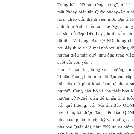
Trong bài “Nôi ấm từng mong”, nhà bá
mắt Phòng biên tập Quốc phòng-An ninh,
hoan chào đón thành viên mới, Đại tá 
anh Trần Anh Tuấn, anh Lê Ngọc Long r
số sim rất đẹp. Đến bây giờ tôi vẫn còn 
rất tốt”. Với ông, Báo QĐND không chỉ
nơi đây thực sự là mái nhà với những đ
những điều trân quý, như ông từng viết
suốt đời con yêu”.
Hơn 10 năm là phóng viên thường trú
Thuận Thắng luôn nhớ chỉ đạo của cấp 
trận địa mà phải khai thác, tô thắm s
người”. Càng gắn bó và tha thiết hơn k
hương xứ Nghệ, điều đó khiến ông luôn
với quê hương, với Nôi ấm-Báo QĐND
ngoài tin, bài được đăng trên Báo QĐ
nhiều tác phẩm truyện ký về những câu
nhà báo Quân đội, như: “Ký ức và niềm 
báu ở Huổi Khuôn”, “Khu bốn dải đất tìn