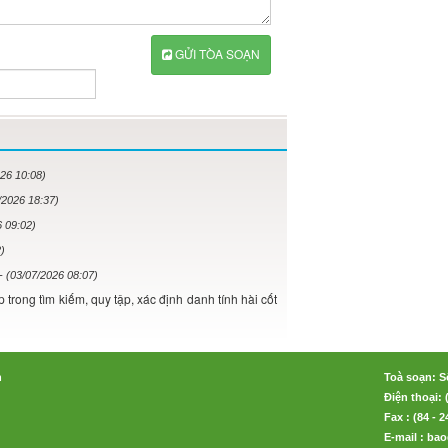
GỬI TÒA SOẠN
026 10:08)
/2026 18:37)
6 09:02)
2)
- (03/07/2026 08:07)
rong tìm kiếm, quy tập, xác định danh tính hài cốt
n
Toà soạn: S
Điện thoại: 
Fax : (84 - 
E-mail : b