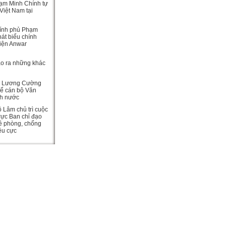
ạm Minh Chính tự
Việt Nam tại
ính phủ Phạm
át biểu chính
viện Anwar
ạo ra những khác
c Lương Cường
hể cán bộ Văn
ch nước
ô Lâm chủ trì cuộc
rực Ban chỉ đạo
ề phòng, chống
iêu cực