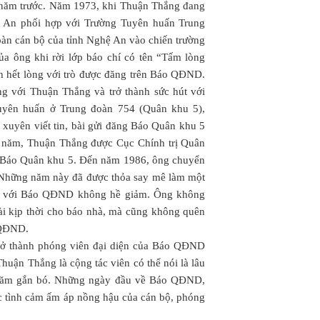
 năm trước. Năm 1973, khi Thuận Thắng đang
ệ An phối hợp với Trường Tuyên huấn Trung
oàn cán bộ của tỉnh Nghệ An vào chiến trường
ủa ông khi rời lớp báo chí có tên “Tấm lòng
h hết lòng với trò được đăng trên Báo QĐND.
g với Thuận Thắng và trở thành sức hút với
uyên huấn ở Trung đoàn 754 (Quân khu 5),
 xuyên viết tin, bài gửi đăng Báo Quân khu 5
 năm, Thuận Thắng được Cục Chính trị Quân
ại Báo Quân khu 5. Đến năm 1986, ông chuyển
Những năm này đã được thỏa say mê làm một
ến với Báo QĐND không hề giảm. Ông không
bài kịp thời cho báo nhà, mà cũng không quên
o QĐND.
trở thành phóng viên đại diện của Báo QĐND
uận Thắng là cộng tác viên có thể nói là lâu
năm gắn bó. Những ngày đầu về Báo QĐND,
 tình cảm ấm áp nồng hậu của cán bộ, phóng