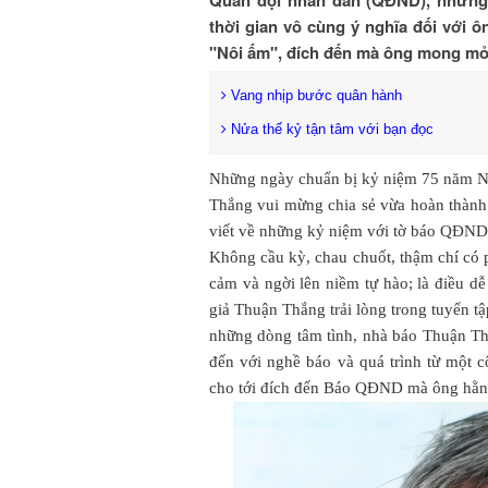
thời gian vô cùng ý nghĩa đối với 
"Nôi ấm", đích đến mà ông mong mỏ
Vang nhịp bước quân hành
Nửa thế kỷ tận tâm với bạn đọc
Những ngày chuẩn bị kỷ niệm 75 năm 
Thắng vui mừng chia sẻ vừa hoàn thành
viết về những kỷ niệm với tờ báo QĐND
Không cầu kỳ, chau chuốt, thậm chí có 
cảm và ngời lên niềm tự hào; là điều dễ
giả Thuận Thắng trải lòng trong tuyển t
những dòng tâm tình, nhà báo Thuận Th
đến với nghề báo và quá trình từ một 
cho tới đích đến Báo QĐND mà ông hằ