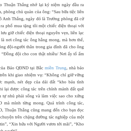
o Thuận Thắng nhớ lại kỷ niệm ngày đầu ra
 phòng chủ quản của ông: “Sau bữa tiệc liên
Hồ Anh Thắng, ngày đó là Trưởng phòng đã cử
a phố mua tặng tôi một chiếc điện thoại với
lưu giữ chiếc điện thoại nguyên vẹn, liên lạc
 là nơi công tác ông hằng mong, mà hơn thế,
ồng đội-người thân trong gia đình đã cho ông
: “Đồng đội cho con thật nhiều/ Nơi ấy tổ ấm
 của Báo QĐND tại Bắc
miền Trung
, nhà báo
trên khi giao nhiệm vụ: “Không chỉ giữ vững
ức mạnh, nét đẹp của dải đất “kho báu tình
hi lại được công tác trên chính mảnh đất quê
 tự nhủ phải sống và làm việc sao cho xứng
 mà mình từng mong. Quá trình công tác,
ND, Thuận Thắng cũng mang đến cho bạn đọc
 chuyện trên chặng đường tác nghiệp của một
tin”, “Xin hứa với Người vươn tới mãi”, “Kho
h người”...