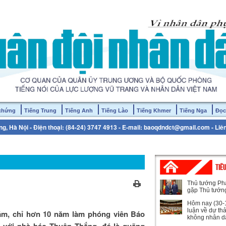
 chứng
Tiếng Trung
Tiếng Anh
Tiếng Lào
Tiếng Khmer
Tiếng Nga
Đọc
g, Hà Nội - Điện thoại: (84-24) 3747 4913 - E-mail: baoqdndct@gmail.com - Liê
TIÊ
Thủ tướng Ph
gặp Thủ tướn
Hôm nay (30-1
luận về dự th
ăm, chỉ hơn 10 năm làm phóng viên Báo
không nhân d
với nhà báo Thuận Thắng, đó là quãng