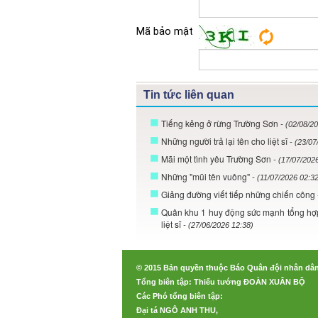
Mã bảo mật
Tin tức liên quan
Tiếng kẻng ở rừng Trường Sơn
- (02/08/2
Những người trả lại tên cho liệt sĩ
- (23/07
Mãi một tình yêu Trường Sơn
- (17/07/202
Những "mũi tên vuông"
- (11/07/2026 02:3
Giảng đường viết tiếp những chiến công
Quân khu 1 huy động sức mạnh tổng hợp t
liệt sĩ
- (27/06/2026 12:38)
© 2015 Bản quyền thuộc Báo Quân đội nhân dâ
Tổng biên tập: Thiếu tướng ĐOÀN XUÂN BỘ
Các Phó tổng biên tập:
Đại tá NGÔ ANH THU,