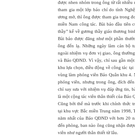
được nhen nhóm trong ông từ rất nhiều
tham gia một lớp báo chí do tỉnh Ngh
ương mở, thì ông được tham gia trong đ
miền Nam công tác. Bài báo đầu tiên c
thầy” kể về gương thầy giáo thương bin
Bài báo được đăng như một phần thưởn
ông đến lạ. Những ngày làm cán bộ t
ngoài nhiệm vụ đơn vị giao, ông thường
và Báo QĐND. Vì vậy, chỉ sau gần một
khu lựa chọn, điều động về công tác t
vùng làm phóng viên Báo Quân khu 4. 
phóng viên, nhưng trong ông, đích đ
chỉ say sưa với nhiệm vụ đáp ứng tin, 
là một cộng tác viên thân thiết của Bá
Cũng bởi thế mà trước khi chính thức 
tại khu vực Bắc miền Trung năm 1998, Th
năm nhất của Báo QĐND với hơn 20 
đến phòng, ban nào ông cũng nhận được
viên như người thân thiết từ lâu.