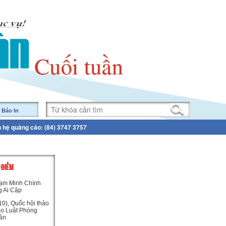
 Báo In
n hệ quảng cáo: (84) 3747 3757
U ĐIỂM
ạm Minh Chính
g Ai Cập
0), Quốc hội thảo
ảo Luật Phòng
ân