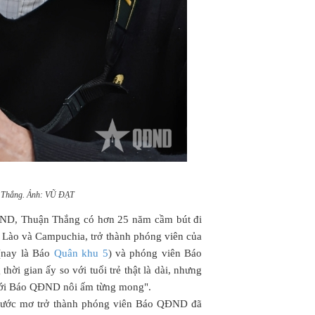
 Thắng. Ảnh: VŨ ĐẠT
ĐND, Thuận Thắng có hơn 25 năm cầm bút đi
 Lào và Campuchia, trở thành phóng viên của
(nay là Báo
Quân khu 5
) và phóng viên Báo
ời gian ấy so với tuổi trẻ thật là dài, nhưng
n với Báo QĐND nôi ấm từng mong".
 ước mơ trở thành phóng viên Báo QĐND đã