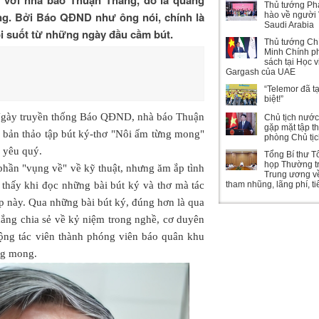
Thủ tướng Ph
ông. Bởi Báo QĐND như ông nói, chính là
hào về người 
Saudi Arabia
i suốt từ những ngày đầu cầm bút.
Thủ tướng Ch
Minh Chính ph
sách tại Học 
Gargash của UAE
“Telemor đã t
biệt!”
Ngày truyền thống Báo QĐND, nhà báo Thuận
Chủ tịch nướ
gặp mặt tập t
 bản thảo tập bút ký-thơ "Nôi ấm từng mong"
phòng Chủ tị
 yêu quý.
Tổng Bí thư T
họp Thường t
phần "vụng về" về kỹ thuật, nhưng ăm ắp tình
Trung ương v
 thấy khi đọc những bài bút ký và thơ mà tác
tham nhũng, lãng phí, t
ập này. Qua những bài bút ký, đúng hơn là qua
ắng chia sẻ về kỷ niệm trong nghề, cơ duyên
cộng tác viên thành phóng viên báo quân khu
ng mong.