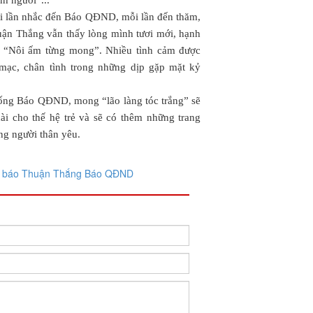
i lần nhắc đến Báo QĐND, mỗi lần đến thăm,
uận Thắng vẫn thấy lòng mình tươi mới, hạnh
 “Nôi ấm từng mong”. Nhiều tình cảm được
ạc, chân tình trong những dịp gặp mặt kỷ
ống Báo QĐND, mong “lão làng tóc trắng” sẽ
ài cho thế hệ trẻ và sẽ có thêm những trang
ững người thân yêu.
 báo Thuận Thắng
Báo QĐND