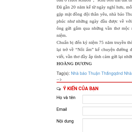
Đã gần 20 năm kể từ ngày nghỉ hưu, mỗ
gặp mặt đồng đội thân yêu, nhà báo Th
phúc như những ngày đầu được về với
ông gửi gắm qua những vần thơ mộc m
niệm.
Chuẩn bị đến kỷ niệm 75 năm truyền th
lại trở về “Nôi ấm” kể chuyện đường d
viết, vần thơ đầy ắp tình cảm gửi lại nh
HOÀNG DƯƠNG
Tag(s):
Nhà báo Thuận Thắng
qdnd
Nhà
-->
Ý KIẾN CỦA BẠN
Họ và tên
Email
Nội dung