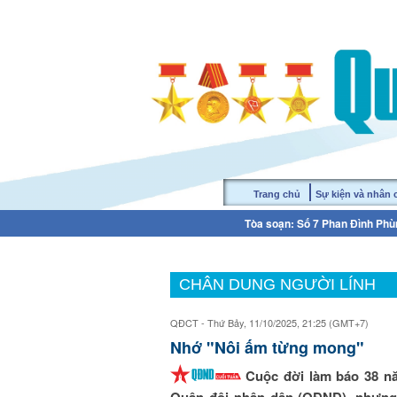
Trang chủ
Sự kiện và nhân
Tòa soạn: Số 7 Phan Đình Phùn
CHÂN DUNG NGƯỜI LÍNH
QĐCT - Thứ Bảy, 11/10/2025, 21:25 (GMT+7)
Nhớ "Nôi ấm từng mong"
Cuộc đời làm báo 38 n
Quân đội nhân dân (QĐND), nhưng 