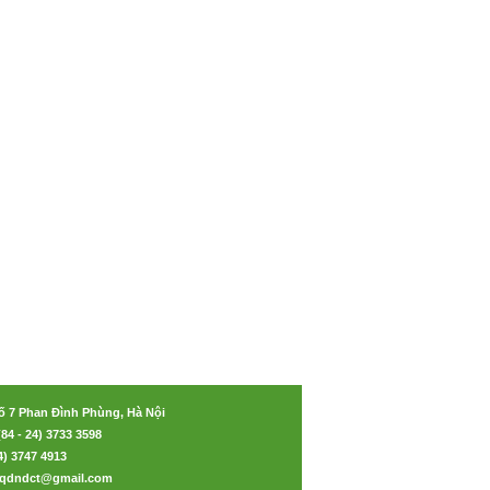
ố 7 Phan Đình Phùng, Hà Nội
(84 - 24) 3733 3598
24) 3747 4913
aoqdndct@gmail.com