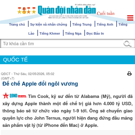
Trang chủ
Sự kiện và nhân chứng
Tiếng Trung
Tiếng Anh
Tiếng
Lào
Tiếng Khmer
Tiếng Nga
Đọc Báo In
QUỐC TẾ
QĐCT - Thứ Sáu, 02/05/2026, 05:02
(GMT+7)
Đế chế Apple đổi ngôi vương
Tim Cook, kỹ sư đến từ Alabama (Mỹ), người đã
xây dựng Apple thành một đế chế trị giá hơn 4.000 tỷ USD,
thông báo sẽ từ chức vào ngày 1-9 tới. Ông sẽ chuyển giao
quyền lực cho John Ternus, người hiện đang đứng đầu mảng
sản phẩm vật lý (từ iPhone đến Mac) ở Apple.