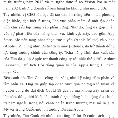
ra thị trường năm 2015 và tai nghe thực tế ảo Vision Pro ra mắt
năm 2024, nhưng doanh số bán hàng lại không như mong đợi.
Tuy nhiên, vị CEO tóc bạc đã tạo dấu ấn riêng trên nhiều phương
diện khác, đặc biệt là trong lĩnh vực phần mềm, ở một tập đoàn
vốn chủ yếu tập trung vào phần cứng. Nhờ đó, ông đã góp phần
vào sự phát triển của mảng dịch vụ. Lĩnh vực này, bao gồm App
Store, các nền tảng phát nhạc trực tuyến (Apple Music) và video
(Apple TV) cũng như lưu trữ đám mây (iCloud), đã trở thành động
lực tăng trưởng chính của công ty. “Khả năng lãnh đạo xuất sắc
của Tim đã giúp Apple trở thành công ty tốt nhất thế giới”, Arthur
Levinson, Chủ tịch Hội đồng quản trị của Apple trong 15 năm,
nhận xét.
Bên cạnh đó, Tim Cook cũng tỏa sáng nhờ kỹ năng đàm phán và
tầm nhìn xa. Ông đã giúp tập đoàn vượt qua những khó khăn về
nguồn cung do đại dịch Covid-19 gây ra mà không xảy ra sự cố
lớn nào, đồng thời khéo léo tránh được những biến động địa chính
trị năm ngoái, trong bối cảnh chiến tranh thương mại nổ ra giữa
Mỹ và Trung Quốc-một thị trường lớn của Apple.
Tuy nhiên, Tim Cook và nhóm của ông đã bỏ lỡ cuộc cách mạng