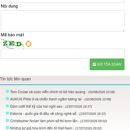
Nội dung
Mã bảo mật
GỬI TÒA SOẠN
Tin tức liên quan
Tom Cruise và cuộc viễn chinh rũ bỏ hào quang
- (02/08/2026 10:08)
AUKUS Pillar II và chiến tranh ngầm tương lai
- (02/08/2026 10:08)
Đám cưới thế kỷ của hai ngôi sao
- (23/07/2026 18:37)
Estonia - quốc gia đi đầu về công nghệ số
- (23/07/2026 18:37)
Christopher Nolan làm phim sử thi bom tấn
- (17/07/2026 09:02)
Những sứ giả hòa bình đến từ Việt Nam
- (17/07/2026 09:02)