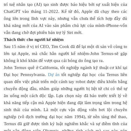
trí tuệ nhân tạo (AI) tạo sinh được báo hiệu bởi sự xuất hiện của
ChatGPT vào tháng 11-2022. Kể từ đó, Apple đã chạy theo các
ông lớn trong lĩnh vực này, nhưng vẫn chưa thể tích hợp đầy đủ
khả năng mới của AI vào sản phẩm chủ lực của mình-iPhone-vốn
vẫn đang chờ đợi phiên bản trợ lý Siri mới.
Thách thức cho người kế nhiệm
Sau 15 năm ở vị trí CEO, Tim Cook đã để lại một di sản vô cùng to
lớn tại Apple, mà chắc hẳn người kế nhiệm-John Ternus-sẽ gặp
không ít khó khăn để vượt qua cái bóng do ông tạo ra.
John Ternus quê ở California, tốt nghiệp ngành kỹ thuật cơ khí tại
Đại học Pennsylvania.
Dự án
tốt nghiệp đại học của Ternus liên
quan đến việc phát triển một cánh tay robot được điều khiển bằng
chuyển động đầu, nhằm giúp những người bị liệt tứ chi có thể tự
ăn uống một cách độc lập. Lựa chọn này đã báo trước triết lý về
khả năng tiếp cận mà Apple hiện đang đặt làm trọng tâm trong hệ
sinh thái của mình. Là một cựu vận động viên bơi lội chuyên
nghiệp (vô địch trường đại học năm 1994), từ nền tảng thể thao,
Ternus đã giữ được tính kỷ luật nghiêm khắc và sự điềm tĩnh của
một vận động viên Olympic, những tính cách mà sau này góp