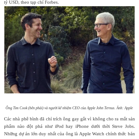
tỷ USD, theo tạp chí Forbes.
Ông Tim Cook (bên phải) và người kế nhiệm CEO của Apple John Ternus. Ảnh: Apple
Các nhà phê bình đã chỉ trích ông gay gắt vì không cho ra mắt sản
phẩm nào đột phá như iPod hay iPhone dưới thời Steve Jobs.
Những dự án lớn duy nhất của ông là Apple Watch chính thức bán