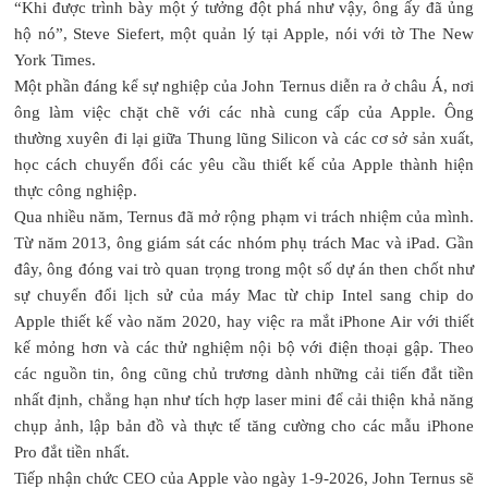
“Khi được trình bày một ý tưởng đột phá như vậy, ông ấy đã ủng
hộ nó”, Steve Siefert, một quản lý tại Apple, nói với tờ The New
York Times.
Một phần đáng kể sự nghiệp của John Ternus diễn ra ở châu Á, nơi
ông làm việc chặt chẽ với các nhà cung cấp của Apple. Ông
thường xuyên đi lại giữa Thung lũng Silicon và các cơ sở sản xuất,
học cách chuyển đổi các yêu cầu thiết kế của Apple thành hiện
thực công nghiệp.
Qua nhiều năm, Ternus đã mở rộng phạm vi trách nhiệm của mình.
Từ năm 2013, ông giám sát các nhóm phụ trách Mac và iPad. Gần
đây, ông đóng vai trò quan trọng trong một số dự án then chốt như
sự chuyển đổi lịch sử của máy Mac từ chip Intel sang chip do
Apple thiết kế vào năm 2020, hay việc ra mắt iPhone Air với thiết
kế mỏng hơn và các thử nghiệm nội bộ với điện thoại gập. Theo
các nguồn tin, ông cũng chủ trương dành những cải tiến đắt tiền
nhất định, chẳng hạn như tích hợp laser mini để cải thiện khả năng
chụp ảnh, lập bản đồ và thực tế tăng cường cho các mẫu iPhone
Pro đắt tiền nhất.
Tiếp nhận chức CEO của Apple vào ngày 1-9-2026, John Ternus sẽ