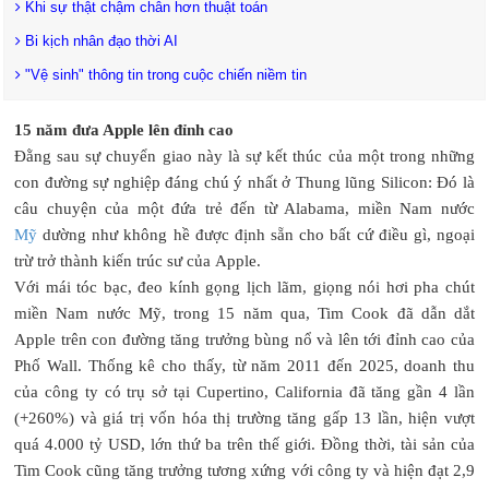
Khi sự thật chậm chân hơn thuật toán
Bi kịch nhân đạo thời AI
"Vệ sinh" thông tin trong cuộc chiến niềm tin
15 năm đưa Apple lên đỉnh cao
Đằng sau sự chuyển giao này là sự kết thúc của một trong những
con đường sự nghiệp đáng chú ý nhất ở Thung lũng Silicon: Đó là
câu chuyện của một đứa trẻ đến từ Alabama, miền Nam nước
Mỹ
dường như không hề được định sẵn cho bất cứ điều gì, ngoại
trừ trở thành kiến trúc sư của Apple.
Với mái tóc bạc, đeo kính gọng lịch lãm, giọng nói hơi pha chút
miền Nam nước Mỹ, trong 15 năm qua, Tim Cook đã dẫn dắt
Apple trên con đường tăng trưởng bùng nổ và lên tới đỉnh cao của
Phố Wall. Thống kê cho thấy, từ năm 2011 đến 2025, doanh thu
của công ty có trụ sở tại Cupertino, California đã tăng gần 4 lần
(+260%) và giá trị vốn hóa thị trường tăng gấp 13 lần, hiện vượt
quá 4.000 tỷ USD, lớn thứ ba trên thế giới. Đồng thời, tài sản của
Tim Cook cũng tăng trưởng tương xứng với công ty và hiện đạt 2,9