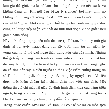
làm giả thế giới, mà là nó làm cho thế giới thực trở nên xa lạ và
không đáng tin. Khi nỗi đau bị xử lý (render) bởi máy tính, nó
không còn mang sức nặng của đạo đức mà chỉ còn là một thông số
của sự tương tác. Một vụ nổ giết chết hàng chục sinh mạng giờ đây
cũng chỉ được tiếp nhận với thái độ như một đoạn video giới thiệu
game hành động.
Hãy thử tưởng tượng, nếu một đứa trẻ tại Tehran,
Iran
hay một gia
đình tại Tel Aviv, Israel đang run rẩy dưới hầm trú ẩn, niềm hy
vọng của họ là thế giới nghe thấy tiếng kêu cứu của mình. Nhưng
thế giới ấy lại đang bận tranh cãi xem video clip về họ là thật hay
do máy tính tạo ra. Đó là một bi kịch nhân đạo mới mà công nghệ
đã vô tình tiếp tay. Nhiều người tin rằng việc kiểm chứng thông tin
sẽ là liều thuốc giải, nhưng thực tế, trong kỷ nguyên của AI siêu
thực, việc kiểm chứng luôn chậm chân hơn việc tán phát. Một
thông tin giả chỉ mất vài giây để định hình định kiến của hàng triệu
người, trong khi việc chứng minh nó là giả có thể mất hàng tuần-
khi đó, cảm xúc công chúng đã bị dẫn dắt đi quá xa.
Trong cuộc chiến Mỹ-Israel và Iran, AI có thể vẽ lại cả một kịch