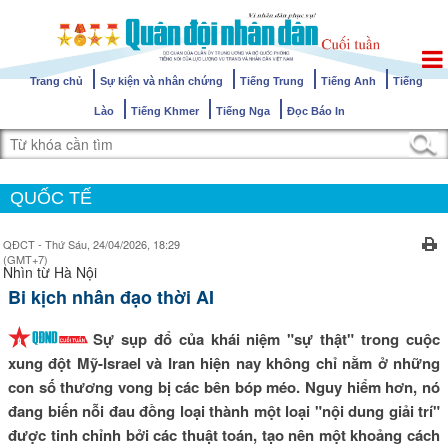
Trang chủ
Sự kiện và nhân chứng
Tiếng Trung
Tiếng Anh
Tiếng
Lào
Tiếng Khmer
Tiếng Nga
Đọc Báo In
QUỐC TẾ
QĐCT - Thứ Sáu, 24/04/2026, 18:29
(GMT+7)
Nhìn từ Hà Nội
Bi kịch nhân đạo thời AI
Sự sụp đổ của khái niệm "sự thật" trong cuộc
xung đột Mỹ-Israel và Iran hiện nay không chỉ nằm ở những
con số thương vong bị các bên bóp méo. Nguy hiểm hơn, nó
đang biến nỗi đau đồng loại thành một loại "nội dung giải trí"
được tinh chỉnh bởi các thuật toán, tạo nên một khoảng cách