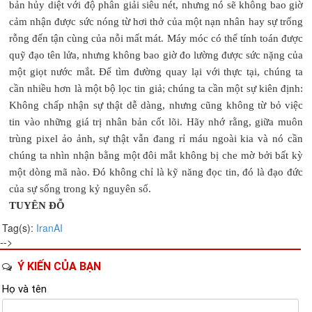
bản hủy diệt với độ phân giải siêu nét, nhưng nó sẽ không bao giờ
cảm nhận được sức nóng từ hơi thở của một nạn nhân hay sự trống
rỗng đến tận cùng của nỗi mất mát. Máy móc có thể tính toán được
quỹ đạo tên lửa, nhưng không bao giờ đo lường được sức nặng của
một giọt nước mắt. Để tìm đường quay lại với thực tại, chúng ta
cần nhiều hơn là một bộ lọc tin giả; chúng ta cần một sự kiên định:
Không chấp nhận sự thật dễ dàng, nhưng cũng không từ bỏ việc
tin vào những giá trị nhân bản cốt lõi. Hãy nhớ rằng, giữa muôn
trùng pixel ảo ảnh, sự thật vẫn đang rỉ máu ngoài kia và nó cần
chúng ta nhìn nhận bằng một đôi mắt không bị che mờ bởi bất kỳ
một dòng mã nào. Đó không chỉ là kỹ năng đọc tin, đó là đạo đức
của sự sống trong kỷ nguyên số.
TUYÊN ĐỖ
Tag(s):
Iran
AI
-->
Ý KIẾN CỦA BẠN
Họ và tên