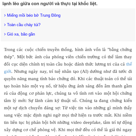
lạnh lẽo giữa con người và thực tại khốc liệt.
Miếng mồi béo bở Trung Đông
Toàn cầu cháy túi?
Gió xa, bão gần
Trong các cuộc chiến truyền thống, hình ảnh vốn là "bằng chứng
thép". Một bức ảnh của phóng viên chiến trường có thể làm thay
đổi cục diện chính trị toàn cầu hoặc đánh thức lương tri của cả
thế
giới
. Nhưng ngày nay, trí tuệ nhân tạo (AI) dường như đã tước đi
quyền năng mang tính bảo chứng đó. Khi các thuật toán có thể tái
tạo hoàn hảo một vụ nổ, từ hiệu ứng ánh sáng đến âm thanh gầm
rú của động cơ phản lực, chúng ta vô tình rơi vào một hội chứng
tâm lý mới: Sự lãnh cảm kỹ thuật số. Chúng ta đang chứng kiến
một sự dịch chuyển đáng sợ: Từ việc tin vào những gì mình thấy
sang việc mặc định nghi ngờ mọi thứ hiện ra trước mắt. Khi niềm
tin liên tục bị phản bội bởi những video deepfake, tâm trí tự động
xây dựng cơ chế phòng vệ. Khi mọi thứ đều có thể là giả thì ngay