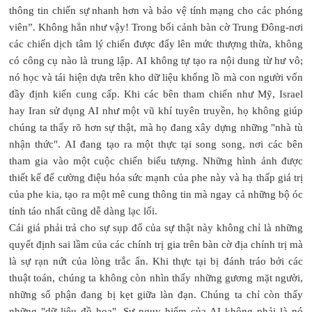
thông tin chiến sự nhanh hơn và bảo vệ tính mạng cho các phóng
viên”. Không hẳn như vậy! Trong bối cảnh bàn cờ Trung Đông-nơi
các chiến dịch tâm lý chiến được đẩy lên mức thượng thừa, không
có công cụ nào là trung lập. AI không tự tạo ra nội dung từ hư vô;
nó học và tái hiện dựa trên kho dữ liệu khổng lồ mà con người vốn
đầy định kiến cung cấp. Khi các bên tham chiến như Mỹ, Israel
hay Iran sử dụng AI như một vũ khí tuyên truyền, họ không giúp
chúng ta thấy rõ hơn sự thật, mà họ đang xây dựng những "nhà tù
nhận thức". AI đang tạo ra một thực tại song song, nơi các bên
tham gia vào một cuộc chiến biểu tượng. Những hình ảnh được
thiết kế để cường điệu hóa sức mạnh của phe này và hạ thấp giá trị
của phe kia, tạo ra một mê cung thông tin mà ngay cả những bộ óc
tỉnh táo nhất cũng dễ dàng lạc lối.
Cái giá phải trả cho sự sụp đổ của sự thật này không chỉ là những
quyết định sai lầm của các chính trị gia trên bàn cờ địa chính trị mà
là sự rạn nứt của lòng trắc ẩn. Khi thực tại bị đánh tráo bởi các
thuật toán, chúng ta không còn nhìn thấy những gương mặt người,
những số phận đang bị kẹt giữa làn đạn. Chúng ta chỉ còn thấy
những "dữ liệu đồ họa". Sự nguy hiểm của AI không phải là nó