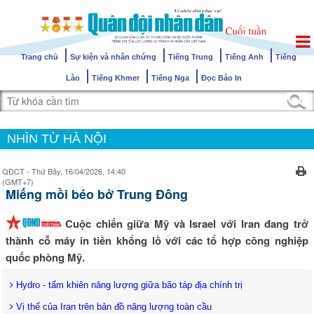
Trang chủ
Sự kiện và nhân chứng
Tiếng Trung
Tiếng Anh
Tiếng
Lào
Tiếng Khmer
Tiếng Nga
Đọc Báo In
NHÌN TỪ HÀ NỘI
QĐCT - Thứ Bảy, 16/04/2026, 14:40
(GMT+7)
Miếng mồi béo bở Trung Đông
Cuộc chiến giữa Mỹ và Israel với Iran đang trở
thành cỗ máy in tiền khổng lồ với các tổ hợp công nghiệp
quốc phòng Mỹ.
Hydro - tấm khiên năng lượng giữa bão táp địa chính trị
Vị thế của Iran trên bản đồ năng lượng toàn cầu