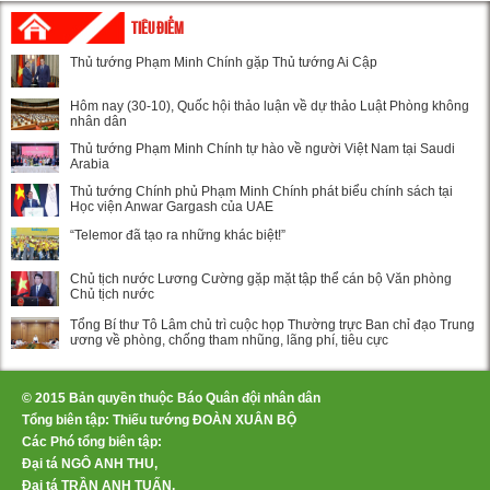
TIÊU ĐIỂM
Thủ tướng Phạm Minh Chính gặp Thủ tướng Ai Cập
Hôm nay (30-10), Quốc hội thảo luận về dự thảo Luật Phòng không
nhân dân
Thủ tướng Phạm Minh Chính tự hào về người Việt Nam tại Saudi
Arabia
Thủ tướng Chính phủ Phạm Minh Chính phát biểu chính sách tại
Học viện Anwar Gargash của UAE
“Telemor đã tạo ra những khác biệt!”
Chủ tịch nước Lương Cường gặp mặt tập thể cán bộ Văn phòng
Chủ tịch nước
Tổng Bí thư Tô Lâm chủ trì cuộc họp Thường trực Ban chỉ đạo Trung
ương về phòng, chống tham nhũng, lãng phí, tiêu cực
© 2015 Bản quyền thuộc Báo Quân đội nhân dân
Tổng biên tập: Thiếu tướng ĐOÀN XUÂN BỘ
Các Phó tổng biên tập:
Đại tá NGÔ ANH THU,
Đại tá TRẦN ANH TUẤN,