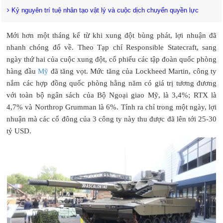
Kỷ nguyên trí tuệ nhân tạo vật lý và cuộc dịch chuyển quyền lực
Mới hơn một tháng kể từ khi xung đột bùng phát, lợi nhuận đã
nhanh chóng đổ về. Theo Tạp chí Responsible Statecraft, sang
ngày thứ hai của cuộc xung đột, cổ phiếu các tập đoàn quốc phòng
hàng đầu
Mỹ
đã tăng vọt. Mức tăng của Lockheed Martin, công ty
nắm các hợp đồng quốc phòng hằng năm có giá trị tương đương
với toàn bộ ngân sách của Bộ Ngoại giao Mỹ, là 3,4%; RTX là
4,7% và Northrop Grumman là 6%. Tính ra chỉ trong một ngày, lợi
nhuận mà các cổ đông của 3 công ty này thu được đã lên tới 25-30
tỷ USD.