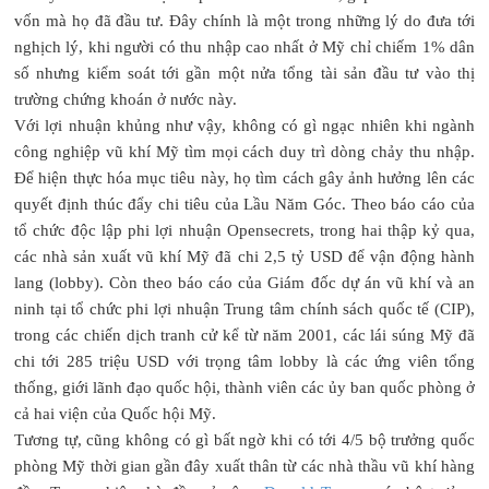
vốn mà họ đã đầu tư. Đây chính là một trong những lý do đưa tới
nghịch lý, khi người có thu nhập cao nhất ở Mỹ chỉ chiếm 1% dân
số nhưng kiểm soát tới gần một nửa tổng tài sản đầu tư vào thị
trường chứng khoán ở nước này.
Với lợi nhuận khủng như vậy, không có gì ngạc nhiên khi ngành
công nghiệp vũ khí Mỹ tìm mọi cách duy trì dòng chảy thu nhập.
Để hiện thực hóa mục tiêu này, họ tìm cách gây ảnh hưởng lên các
quyết định thúc đẩy chi tiêu của Lầu Năm Góc. Theo báo cáo của
tổ chức độc lập phi lợi nhuận Opensecrets, trong hai thập kỷ qua,
các nhà sản xuất vũ khí Mỹ đã chi 2,5 tỷ USD để vận động hành
lang (lobby). Còn theo báo cáo của Giám đốc dự án vũ khí và an
ninh tại tổ chức phi lợi nhuận Trung tâm chính sách quốc tế (CIP),
trong các chiến dịch tranh cử kể từ năm 2001, các lái súng Mỹ đã
chi tới 285 triệu USD với trọng tâm lobby là các ứng viên tổng
thống, giới lãnh đạo quốc hội, thành viên các ủy ban quốc phòng ở
cả hai viện của Quốc hội Mỹ.
Tương tự, cũng không có gì bất ngờ khi có tới 4/5 bộ trưởng quốc
phòng Mỹ thời gian gần đây xuất thân từ các nhà thầu vũ khí hàng