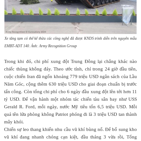
Xe tăng tạm có thể kế thừa các công nghệ đã được KNDS trình diễn trên nguyên mẫu
EMBT-ADT 140. Ảnh: Army Recognition Group
Trong khi đó, chi phí xung đột Trung Đông lại chẳng khác nào
chiếc thùng không đáy. Theo ước tính, chỉ trong 24 giờ đầu tiên,
cuộc chiến Iran đã ngốn khoảng 779 triệu USD ngân sách của Lầu
Năm Góc, cộng thêm 630 triệu USD cho giai đoạn chuẩn bị trước
tấn công. Còn tổng chi phí cho 6 ngày đầu xung đột lên tới hơn 11
tỷ USD. Để vận hành một nhóm tác chiến tàu sân bay như USS
Gerald R. Ford, mỗi ngày, nước Mỹ tiêu tốn 6,5 triệu USD. Mỗi
quả tên lửa phòng không Patriot phóng đi là 3 triệu USD tan thành
mây khói.
Chiến sự leo thang khiến nhu cầu vũ khí bùng nổ. Để bổ sung kho
vũ khí đang nhanh chóng cạn kiệt, đầu tháng 3 vừa rồi, Tổng