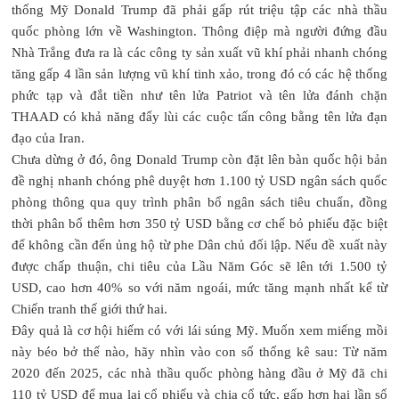
thống Mỹ Donald Trump đã phải gấp rút triệu tập các nhà thầu
quốc phòng lớn về Washington. Thông điệp mà người đứng đầu
Nhà Trắng đưa ra là các công ty sản xuất vũ khí phải nhanh chóng
tăng gấp 4 lần sản lượng vũ khí tinh xảo, trong đó có các hệ thống
phức tạp và đắt tiền như tên lửa Patriot và tên lửa đánh chặn
THAAD có khả năng đẩy lùi các cuộc tấn công bằng tên lửa đạn
đạo của Iran.
Chưa dừng ở đó, ông Donald Trump còn đặt lên bàn quốc hội bản
đề nghị nhanh chóng phê duyệt hơn 1.100 tỷ USD ngân sách quốc
phòng thông qua quy trình phân bổ ngân sách tiêu chuẩn, đồng
thời phân bổ thêm hơn 350 tỷ USD bằng cơ chế bỏ phiếu đặc biệt
để không cần đến ủng hộ từ phe Dân chủ đối lập. Nếu đề xuất này
được chấp thuận, chi tiêu của Lầu Năm Góc sẽ lên tới 1.500 tỷ
USD, cao hơn 40% so với năm ngoái, mức tăng mạnh nhất kể từ
Chiến tranh thế giới thứ hai.
Đây quả là cơ hội hiếm có với lái súng Mỹ. Muốn xem miếng mồi
này béo bở thế nào, hãy nhìn vào con số thống kê sau: Từ năm
2020 đến 2025, các nhà thầu quốc phòng hàng đầu ở Mỹ đã chi
110 tỷ USD để mua lại cổ phiếu và chia cổ tức, gấp hơn hai lần số