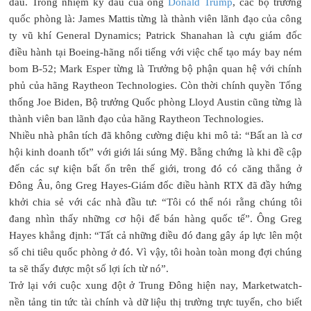
đầu. Trong nhiệm kỳ đầu của ông
Donald Trump
, các bộ trưởng
quốc phòng là: James Mattis từng là thành viên lãnh đạo của công
ty vũ khí General Dynamics; Patrick Shanahan là cựu giám đốc
điều hành tại Boeing-hãng nổi tiếng với việc chế tạo máy bay ném
bom B-52; Mark Esper từng là Trưởng bộ phận quan hệ với chính
phủ của hãng Raytheon Technologies. Còn thời chính quyền Tổng
thống Joe Biden, Bộ trưởng Quốc phòng Lloyd Austin cũng từng là
thành viên ban lãnh đạo của hãng Raytheon Technologies.
Nhiều nhà phân tích đã không cường điệu khi mô tả: “Bất an là cơ
hội kinh doanh tốt” với giới lái súng Mỹ. Bằng chứng là khi đề cập
đến các sự kiện bất ổn trên thế giới, trong đó có căng thẳng ở
Đông Âu, ông Greg Hayes-Giám đốc điều hành RTX đã đầy hứng
khởi chia sẻ với các nhà đầu tư: “Tôi có thể nói rằng chúng tôi
đang nhìn thấy những cơ hội để bán hàng quốc tế”. Ông Greg
Hayes khẳng định: “Tất cả những điều đó đang gây áp lực lên một
số chi tiêu quốc phòng ở đó. Vì vậy, tôi hoàn toàn mong đợi chúng
ta sẽ thấy được một số lợi ích từ nó”.
Trở lại với cuộc xung đột ở Trung Đông hiện nay, Marketwatch-
nền tảng tin tức tài chính và dữ liệu thị trường trực tuyến, cho biết