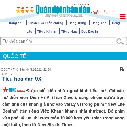
Trang chủ
Sự kiện và nhân chứng
Tiếng Trung
Tiếng Anh
Tiếng
Lào
Tiếng Khmer
Tiếng Nga
Đọc Báo In
QUỐC TẾ
QĐCT - Thứ Sáu, 04/12/2022, 22:30
(GMT+7)
Tiểu hoa đán 9X
Được biết đến nhờ ngoại hình tiểu thư, đài các,
nữ diễn viên Điền Hi Vi (Tian Xiwei), đang chiếm được trọn
cảm tình của khán giả nhờ vào vai Lý Vi trong phim “New Life
Begins” (tên tiếng Việt: Khanh khanh nhật thường). Bộ phim
vừa phá kỷ lục khi vượt mốc 10.000 lượt yêu thích trong vòng
một tuần, theo tờ New Straits Times.