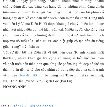
Chỉ sau 7 ngày phát sóng, “Khanh khanh nhật thường” nhanh
chóng đứng đầu các bảng xếp hạng độ hot những phim đang chiếu
trên màn ảnh nhỏ Hoa ngữ. Sự bùng nổ bất ngờ của bộ phim cổ
trang này đem về cho dàn diễn viên “cơn mưa” lời khen. Cũng nhờ
vai diễn Lý Vi mà Điền Hi Vi được khán giả chú ý nhiều hơn, được
nhận xét nhiều tiến bộ, thể hiện tròn vai. Nhiều người cho rằng, lựa
chọn phim cổ trang là hướng đi thông minh, ít sự cạnh tranh, thích
hợp với độ tuổi của Điền Hi Vi, đặc biệt giúp cô tạo dấu ấn riêng
giữa “rừng” mỹ nhân trẻ.
Với sự tiến bộ mà Điền Hi Vi thể hiện qua "Khanh khanh nhật
thường”, nhiều khán giả kỳ vọng cô nàng sẽ tiếp tục cải thiện
và phát triển bản thân hơn qua từng tác phẩm. Người đẹp có thể trở
thành thần tiên tỷ tỷ cho các phim cổ trang tiếp theo và cạnh tranh
vị trí tiểu
Hoa đán 9X
nổi bật cùng với Triệu Lộ Tư (Zhao Lusi),
Ngu Thư Hân (Yu Shuxin), Bạch Lộc (Bai Lu).
HOÀNG ANH
Tag(s):
Điền Hi Vi
Tiểu hoa đán 9X