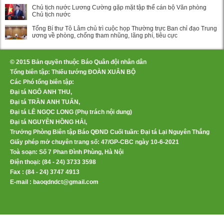
Chủ tịch nước Lương Cường gặp mặt tập thể cán bộ Văn phòng
Chủ tịch nước
Tổng Bí thư Tô Lâm chủ trì cuộc họp Thường trực Ban chỉ đạo Trung
ương về phòng, chống tham nhũng, lãng phí, tiêu cực
© 2015 Bản quyền thuộc Báo Quân đội nhân dân
Tổng biên tập: Thiếu tướng ĐOÀN XUÂN BỘ
Các Phó tổng biên tập:
Đại tá NGÔ ANH THU,
Đại tá TRẦN ANH TUẤN,
Đại tá LÊ NGỌC LONG (Phụ trách nội dung)
Đại tá NGUYỄN HỒNG HẢI,
Trưởng Phòng Biên tập Báo QĐND Cuối tuần: Đại tá Lại Nguyên Thắng
Giấy phép mở chuyên trang số: 47/GP-CBC ngày 10-6-2021
Toà soạn: Số 7 Phan Đình Phùng, Hà Nội
Điện thoại: (84 - 24) 3733 3598
Fax : (84 - 24) 3747 4913
E-mail : baoqdndct@gmail.com