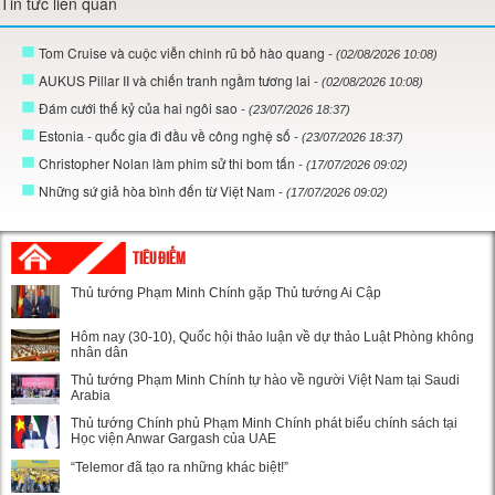
Tin tức liên quan
Tom Cruise và cuộc viễn chinh rũ bỏ hào quang
- (02/08/2026 10:08)
AUKUS Pillar II và chiến tranh ngầm tương lai
- (02/08/2026 10:08)
Đám cưới thế kỷ của hai ngôi sao
- (23/07/2026 18:37)
Estonia - quốc gia đi đầu về công nghệ số
- (23/07/2026 18:37)
Christopher Nolan làm phim sử thi bom tấn
- (17/07/2026 09:02)
Những sứ giả hòa bình đến từ Việt Nam
- (17/07/2026 09:02)
TIÊU ĐIỂM
Thủ tướng Phạm Minh Chính gặp Thủ tướng Ai Cập
Hôm nay (30-10), Quốc hội thảo luận về dự thảo Luật Phòng không
nhân dân
Thủ tướng Phạm Minh Chính tự hào về người Việt Nam tại Saudi
Arabia
Thủ tướng Chính phủ Phạm Minh Chính phát biểu chính sách tại
Học viện Anwar Gargash của UAE
“Telemor đã tạo ra những khác biệt!”