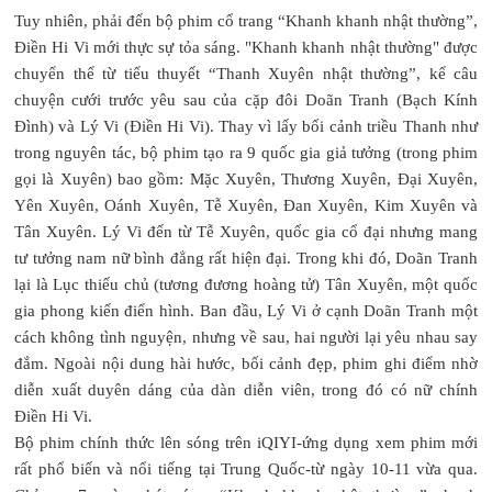
Tuy nhiên, phải đến bộ phim cổ trang “Khanh khanh nhật thường”,
Điền Hi Vi mới thực sự tỏa sáng. "Khanh khanh nhật thường" được
chuyển thể từ tiểu thuyết “Thanh Xuyên nhật thường”, kể câu
chuyện cưới trước yêu sau của cặp đôi Doãn Tranh (Bạch Kính
Đình) và Lý Vi (Điền Hi Vi). Thay vì lấy bối cảnh triều Thanh như
trong nguyên tác, bộ phim tạo ra 9 quốc gia giả tưởng (trong phim
gọi là Xuyên) bao gồm: Mặc Xuyên, Thương Xuyên, Đại Xuyên,
Yên Xuyên, Oánh Xuyên, Tễ Xuyên, Đan Xuyên, Kim Xuyên và
Tân Xuyên. Lý Vi đến từ Tễ Xuyên, quốc gia cổ đại nhưng mang
tư tưởng nam nữ bình đẳng rất hiện đại. Trong khi đó, Doãn Tranh
lại là Lục thiếu chủ (tương đương hoàng tử) Tân Xuyên, một quốc
gia phong kiến điển hình. Ban đầu, Lý Vi ở cạnh Doãn Tranh một
cách không tình nguyện, nhưng về sau, hai người lại yêu nhau say
đắm. Ngoài nội dung hài hước, bối cảnh đẹp, phim ghi điểm nhờ
diễn xuất duyên dáng của dàn diễn viên, trong đó có nữ chính
Điền Hi Vi.
Bộ phim chính thức lên sóng trên iQIYI-ứng dụng xem phim mới
rất phổ biến và nổi tiếng tại Trung Quốc-từ ngày 10-11 vừa qua.