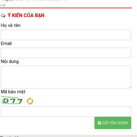
-->
Ý KIẾN CỦA BẠN
Họ và tên
Email
Nội dung
Mã bảo mật
GỬI TÒA SOẠN