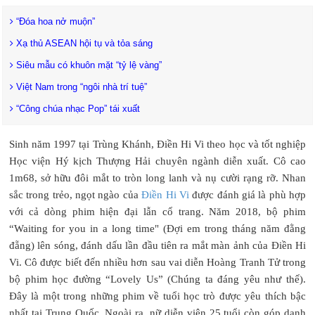
“Đóa hoa nở muộn”
Xạ thủ ASEAN hội tụ và tỏa sáng
Siêu mẫu có khuôn mặt “tỷ lệ vàng”
Việt Nam trong “ngôi nhà trí tuệ”
“Công chúa nhạc Pop” tái xuất
Sinh năm 1997 tại Trùng Khánh, Điền Hi Vi theo học và tốt nghiệp
Học viện Hý kịch Thượng Hải chuyên ngành diễn xuất. Cô cao
1m68, sở hữu đôi mắt to tròn long lanh và nụ cười rạng rỡ. Nhan
sắc trong trẻo, ngọt ngào của
Điền Hi Vi
được đánh giá là phù hợp
với cả dòng phim hiện đại lẫn cổ trang. Năm 2018, bộ phim
“Waiting for you in a long time" (Đợi em trong tháng năm đằng
đẵng) lên sóng, đánh dấu lần đầu tiên ra mắt màn ảnh của Điền Hi
Vi. Cô được biết đến nhiều hơn sau vai diễn Hoàng Tranh Tử trong
bộ phim học đường “Lovely Us” (Chúng ta đáng yêu như thế).
Đây là một trong những phim về tuổi học trò được yêu thích bậc
nhất tại Trung Quốc. Ngoài ra, nữ diễn viên 25 tuổi còn góp danh