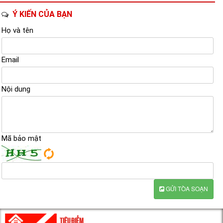
Ý KIẾN CỦA BẠN
Họ và tên
Email
Nội dung
Mã bảo mật
GỬI TÒA SOẠN
TIÊU ĐIỂM