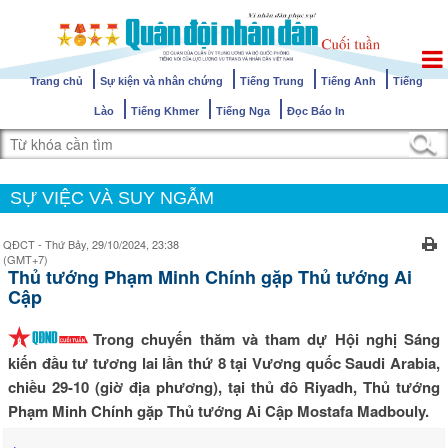
Trang chủ
Sự kiện và nhân chứng
Tiếng Trung
Tiếng Anh
Tiếng
Lào
Tiếng Khmer
Tiếng Nga
Đọc Báo In
SỰ VIỆC VÀ SUY NGẪM
QĐCT - Thứ Bảy, 29/10/2024, 23:38
(GMT+7)
Thủ tướng Phạm Minh Chính gặp Thủ tướng Ai
Cập
Trong chuyến thăm và tham dự Hội nghị Sáng
kiến đầu tư tương lai lần thứ 8 tại Vương quốc Saudi Arabia,
chiều 29-10 (giờ địa phương), tại thủ đô Riyadh, Thủ tướng
Phạm Minh Chính gặp Thủ tướng Ai Cập Mostafa Madbouly.