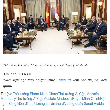
Thủ tướng Phạm Minh Chính gặp Thủ tướng Ai Cập Mostafa Madbouly.
Tin, ảnh: TTXVN
*Mời bạn đọc vào chuyên mục
Chính trị
xem các tin, bài liên
quan.
Tag(s):
Thủ tướng Phạm Minh Chính
Thủ tướng Ai Cập Mostafa
Madbouly
Thủ tướng Ai Cập
Mostafa Madbouly
Phạm Minh Chính
Hội
nghị Sáng kiến đầu tư tương lai lần thứ 8
Vương quốc Saudi Arabia
-->