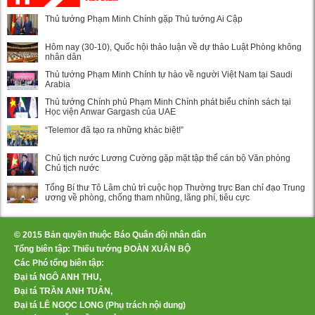
Thủ tướng Phạm Minh Chính gặp Thủ tướng Ai Cập
Hôm nay (30-10), Quốc hội thảo luận về dự thảo Luật Phòng không
nhân dân
Thủ tướng Phạm Minh Chính tự hào về người Việt Nam tại Saudi
Arabia
Thủ tướng Chính phủ Phạm Minh Chính phát biểu chính sách tại
Học viện Anwar Gargash của UAE
“Telemor đã tạo ra những khác biệt!”
Chủ tịch nước Lương Cường gặp mặt tập thể cán bộ Văn phòng
Chủ tịch nước
Tổng Bí thư Tô Lâm chủ trì cuộc họp Thường trực Ban chỉ đạo Trung
ương về phòng, chống tham nhũng, lãng phí, tiêu cực
© 2015 Bản quyền thuộc Báo Quân đội nhân dân
Tổng biên tập: Thiếu tướng ĐOÀN XUÂN BỘ
Các Phó tổng biên tập:
Đại tá NGÔ ANH THU,
Đại tá TRẦN ANH TUẤN,
Đại tá LÊ NGỌC LONG (Phụ trách nội dung)