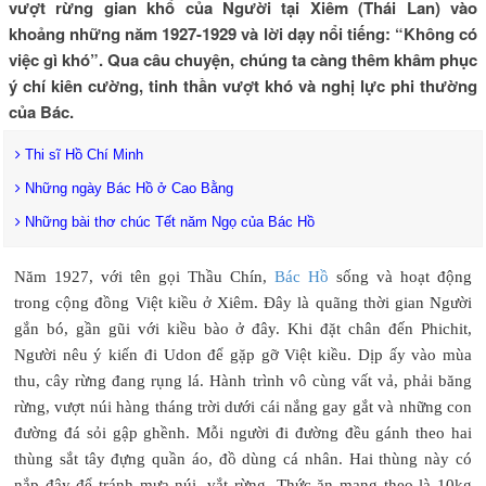
vượt rừng gian khổ của Người tại Xiêm (Thái Lan) vào
khoảng những năm 1927-1929 và lời dạy nổi tiếng: “Không có
việc gì khó”. Qua câu chuyện, chúng ta càng thêm khâm phục
ý chí kiên cường, tinh thần vượt khó và nghị lực phi thường
của Bác.
Thi sĩ Hồ Chí Minh
Những ngày Bác Hồ ở Cao Bằng
Những bài thơ chúc Tết năm Ngọ của Bác Hồ
Năm 1927, với tên gọi Thầu Chín,
Bác Hồ
sống và hoạt động
trong cộng đồng Việt kiều ở Xiêm. Đây là quãng thời gian Người
gắn bó, gần gũi với kiều bào ở đây. Khi đặt chân đến Phichit,
Người nêu ý kiến đi Udon để gặp gỡ Việt kiều. Dịp ấy vào mùa
thu, cây rừng đang rụng lá. Hành trình vô cùng vất vả, phải băng
rừng, vượt núi hàng tháng trời dưới cái nắng gay gắt và những con
đường đá sỏi gập ghềnh. Mỗi người đi đường đều gánh theo hai
thùng sắt tây đựng quần áo, đồ dùng cá nhân. Hai thùng này có
nắp đậy để tránh mưa núi, vắt rừng. Thức ăn mang theo là 10kg