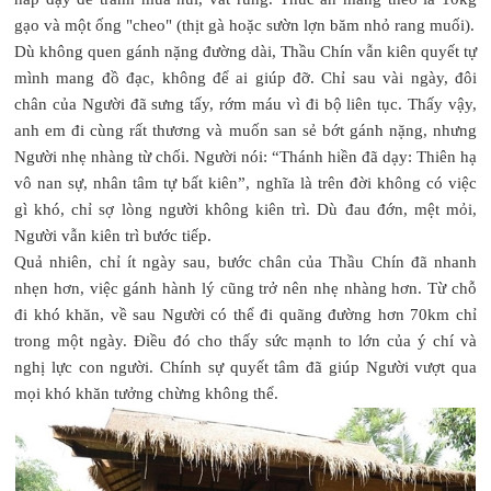
gạo và một ống "cheo" (thịt gà hoặc sườn lợn băm nhỏ rang muối).
Dù không quen gánh nặng đường dài, Thầu Chín vẫn kiên quyết tự
mình mang đồ đạc, không để ai giúp đỡ. Chỉ sau vài ngày, đôi
chân của Người đã sưng tấy, rớm máu vì đi bộ liên tục. Thấy vậy,
anh em đi cùng rất thương và muốn san sẻ bớt gánh nặng, nhưng
Người nhẹ nhàng từ chối. Người nói: “Thánh hiền đã dạy: Thiên hạ
vô nan sự, nhân tâm tự bất kiên”, nghĩa là trên đời không có việc
gì khó, chỉ sợ lòng người không kiên trì. Dù đau đớn, mệt mỏi,
Người vẫn kiên trì bước tiếp.
Quả nhiên, chỉ ít ngày sau, bước chân của Thầu Chín đã nhanh
nhẹn hơn, việc gánh hành lý cũng trở nên nhẹ nhàng hơn. Từ chỗ
đi khó khăn, về sau Người có thể đi quãng đường hơn 70km chỉ
trong một ngày. Điều đó cho thấy sức mạnh to lớn của ý chí và
nghị lực con người. Chính sự quyết tâm đã giúp Người vượt qua
mọi khó khăn tưởng chừng không thể.