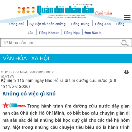
Trang chủ
Sự kiện và nhân chứng
Tiếng Trung
Tiếng Anh
Tiếng
Lào
Tiếng Khmer
Tiếng Nga
Đọc Báo In
VĂN HÓA - XÃ HỘI
QĐCT - Chủ Nhật, 06/06/2026, 08:30
(GMT+7)
Kỷ niệm 115 năm ngày Bác Hồ ra đi tìm đường cứu nước (5-6-
1911/5-6-2026)
Không có việc gì khó
Trong hành trình tìm đường cứu nước đầy gian
nan của Chủ tịch Hồ Chí Minh, có biết bao câu chuyện giản dị
mà sâu sắc để lại những bài học quý giá cho các thế hệ hôm
nay. Một trong những câu chuyện tiêu biểu đó là hành trình