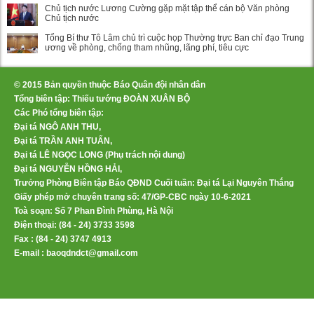
Chủ tịch nước Lương Cường gặp mặt tập thể cán bộ Văn phòng
Chủ tịch nước
Tổng Bí thư Tô Lâm chủ trì cuộc họp Thường trực Ban chỉ đạo Trung
ương về phòng, chống tham nhũng, lãng phí, tiêu cực
© 2015 Bản quyền thuộc Báo Quân đội nhân dân
Tổng biên tập: Thiếu tướng ĐOÀN XUÂN BỘ
Các Phó tổng biên tập:
Đại tá NGÔ ANH THU,
Đại tá TRẦN ANH TUẤN,
Đại tá LÊ NGỌC LONG (Phụ trách nội dung)
Đại tá NGUYỄN HỒNG HẢI,
Trưởng Phòng Biên tập Báo QĐND Cuối tuần: Đại tá Lại Nguyên Thắng
Giấy phép mở chuyên trang số: 47/GP-CBC ngày 10-6-2021
Toà soạn: Số 7 Phan Đình Phùng, Hà Nội
Điện thoại: (84 - 24) 3733 3598
Fax : (84 - 24) 3747 4913
E-mail : baoqdndct@gmail.com