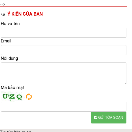
-->
Ý KIẾN CỦA BẠN
Họ và tên
Email
Nội dung
Mã bảo mật
GỬI TÒA SOẠN
Tin tức liên quan