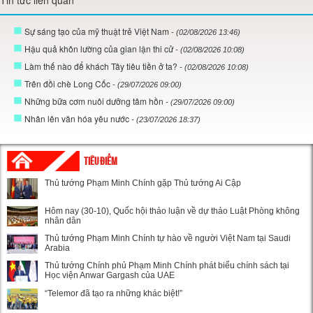
Sự sáng tạo của mỹ thuật trẻ Việt Nam
- (02/08/2026 13:46)
Hậu quả khôn lường của gian lận thi cử
- (02/08/2026 10:08)
Làm thế nào để khách Tây tiêu tiền ở ta?
- (02/08/2026 10:08)
Trên đồi chè Long Cốc
- (29/07/2026 09:00)
Những bữa cơm nuôi dưỡng tâm hồn
- (29/07/2026 09:00)
Nhân lên văn hóa yêu nước
- (23/07/2026 18:37)
TIÊU ĐIỂM
Thủ tướng Phạm Minh Chính gặp Thủ tướng Ai Cập
Hôm nay (30-10), Quốc hội thảo luận về dự thảo Luật Phòng không
nhân dân
Thủ tướng Phạm Minh Chính tự hào về người Việt Nam tại Saudi
Arabia
Thủ tướng Chính phủ Phạm Minh Chính phát biểu chính sách tại
Học viện Anwar Gargash của UAE
“Telemor đã tạo ra những khác biệt!”