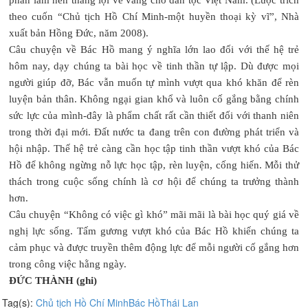
theo cuốn “Chủ tịch Hồ Chí Minh-một huyền thoại kỳ vĩ”, Nhà
xuất bản Hồng Đức, năm 2008).
Câu chuyện về Bác Hồ mang ý nghĩa lớn lao đối với thế hệ trẻ
hôm nay, dạy chúng ta bài học về tinh thần tự lập. Dù được mọi
người giúp đỡ, Bác vẫn muốn tự mình vượt qua khó khăn để rèn
luyện bản thân. Không ngại gian khổ và luôn cố gắng bằng chính
sức lực của mình-đây là phẩm chất rất cần thiết đối với thanh niên
trong thời đại mới. Đất nước ta đang trên con đường phát triển và
hội nhập. Thế hệ trẻ càng cần học tập tinh thần vượt khó của Bác
Hồ để không ngừng nỗ lực học tập, rèn luyện, cống hiến. Mỗi thử
thách trong cuộc sống chính là cơ hội để chúng ta trưởng thành
hơn.
Câu chuyện “Không có việc gì khó” mãi mãi là bài học quý giá về
nghị lực sống. Tấm gương vượt khó của Bác Hồ khiến chúng ta
cảm phục và được truyền thêm động lực để mỗi người cố gắng hơn
trong công việc hằng ngày.
ĐỨC THÀNH (ghi)
Tag(s):
Chủ tịch Hồ Chí Minh
Bác Hồ
Thái Lan