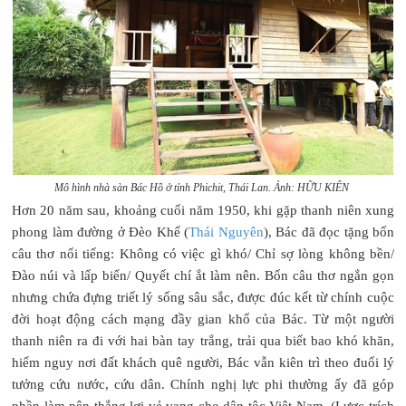
Mô hình nhà sàn Bác Hồ ở tỉnh Phichit, Thái Lan.
Ảnh: HỮU KIÊN
Hơn 20 năm sau, khoảng cuối năm 1950, khi gặp thanh niên xung
phong làm đường ở Đèo Khế (
Thái Nguyên
), Bác đã đọc tặng bốn
câu thơ nổi tiếng: Không có việc gì khó/ Chỉ sợ lòng không bền/
Đào núi và lấp biển/ Quyết chí ắt làm nên. Bốn câu thơ ngắn gọn
nhưng chứa đựng triết lý sống sâu sắc, được đúc kết từ chính cuộc
đời hoạt động cách mạng đầy gian khổ của Bác. Từ một người
thanh niên ra đi với hai bàn tay trắng, trải qua biết bao khó khăn,
hiểm nguy nơi đất khách quê người, Bác vẫn kiên trì theo đuổi lý
tưởng cứu nước, cứu dân. Chính nghị lực phi thường ấy đã góp
phần làm nên thắng lợi vẻ vang cho dân tộc Việt Nam. (Lược trích