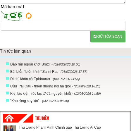
Mã bảo mật
GỬI TÒA SOẠN
Tin tức liên quan
Đảo rắn ngoài khơi Brazil
- (02/08/2026 10:08)
Bãi biển “biến hình” Zlatni Rat
- (26/07/2026 17:57)
Di chỉ khảo cổ Epidaurus
- (04/07/2026 14:56)
Cửu Trại Câu - thiên đường nơi hạ giới
- (28/06/2026 16:28)
Kiệt tác kiến trúc tạc từ đá nguyên khối
- (12/06/2026 14:50)
"Khu rừng say xỉn”
- (06/06/2026 08:30)
TIÊU ĐIỂM
Thủ tướng Phạm Minh Chính gặp Thủ tướng Ai Cập