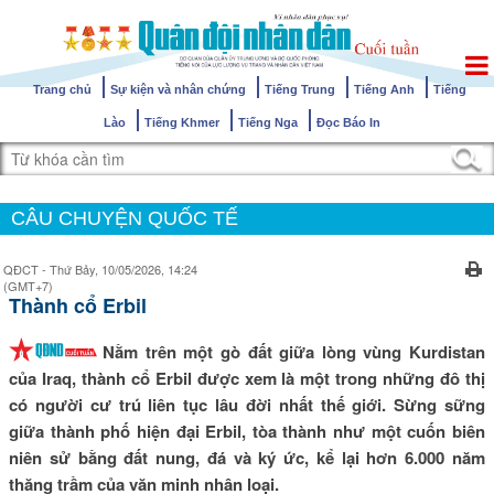
Trang chủ
Sự kiện và nhân chứng
Tiếng Trung
Tiếng Anh
Tiếng
Lào
Tiếng Khmer
Tiếng Nga
Đọc Báo In
CÂU CHUYỆN QUỐC TẾ
QĐCT - Thứ Bảy, 10/05/2026, 14:24
(GMT+7)
Thành cổ Erbil
Nằm trên một gò đất giữa lòng vùng Kurdistan
của Iraq, thành cổ Erbil được xem là một trong những đô thị
có người cư trú liên tục lâu đời nhất thế giới. Sừng sững
giữa thành phố hiện đại Erbil, tòa thành như một cuốn biên
niên sử bằng đất nung, đá và ký ức, kể lại hơn 6.000 năm
thăng trầm của văn minh nhân loại.