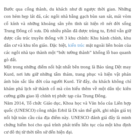
Bước qua cổng thành, du khách như đi ngược thời gian. Những
con hẻm hẹp lát đá, các ngôi nhà bằng gạch bùn san sát, mái vòm
cổ kính và những khoảng sân yên tĩnh tái hiện rõ nét đời sống
Trung Đông cổ xưa. Dù nhiều phần đã được trùng tu, Erbil vẫn giữ
được cấu trúc truyền thống với 3 khu chính: Khu hành chính, khu
dân cư và khu tôn giáo. Đặc biệt,
kiến trúc
mặt ngoài liên hoàn của
các ngôi nhà tạo thành một “bức tường thành” khổng lồ bao quanh
gò đất.
Một trong những điểm nổi bật nhất bên trong là Bảo tàng Dệt may
Kurd, nơi lưu giữ những tấm thảm, trang phục và hiện vật phản
ánh bản sắc lâu đời của người Kurd. Từ đây, du khách không chỉ
khám phá lịch sử thành cổ mà còn hiểu thêm về một dân tộc kiên
cường giữa giao lộ chính trị phức tạp của Trung Đông.
Năm 2014, Tổ chức Giáo dục, Khoa học và Văn hóa của Liên hợp
quốc (UNESCO) công nhận Erbil là Di sản thế giới, ghi nhận giá trị
nổi bật toàn cầu của địa điểm này. UNESCO đánh giá đây là minh
chứng hiếm hoi cho quá trình phát triển liên tục của một khu định
cư đô thị từ thời tiền sử đến hiện đại.