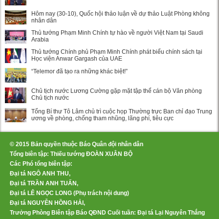
Hôm nay (30-10), Quốc hội thảo luận về dự thảo Luật Phòng không
nhân dân
Thủ tướng Phạm Minh Chính tự hào về người Việt Nam tại Saudi
Arabia
Thủ tướng Chính phủ Phạm Minh Chính phát biểu chính sách tại
Học viện Anwar Gargash của UAE
“Telemor đã tạo ra những khác biệt!”
Chủ tịch nước Lương Cường gặp mặt tập thể cán bộ Văn phòng
Chủ tịch nước
Tổng Bí thư Tô Lâm chủ trì cuộc họp Thường trực Ban chỉ đạo Trung
ương về phòng, chống tham nhũng, lãng phí, tiêu cực
© 2015 Bản quyền thuộc Báo Quân đội nhân dân
Tổng biên tập: Thiếu tướng ĐOÀN XUÂN BỘ
Các Phó tổng biên tập:
Đại tá NGÔ ANH THU,
Đại tá TRẦN ANH TUẤN,
Đại tá LÊ NGỌC LONG (Phụ trách nội dung)
Đại tá NGUYỄN HỒNG HẢI,
Trưởng Phòng Biên tập Báo QĐND Cuối tuần: Đại tá Lại Nguyên Thắng