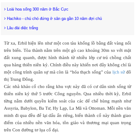
Loài hoa sống 300 năm ở Bắc Cực
Hachiko - chú chó đứng ở sân ga gần 10 năm đợi chủ
Lâu đài diệc trắng
Từ xa, Erbil hiện lên như một con tàu khổng lồ bằng đất vàng nổi
trên biển. Tòa thành nằm trên một gò cao khoảng 30m so với mặt
đất xung quanh, được hình thành từ nhiều lớp cư trú chồng chất
qua hàng thiên niên kỷ. Chính điều này khiến nơi đây không chỉ là
một công trình quân sự mà còn là “hóa thạch sống” của
lịch sử
đô
thị Trung Đông.
Các nhà khảo cổ cho rằng khu vực này đã có cư dân sinh sống từ
thiên niên kỷ thứ 5 trước Công nguyên. Qua nhiều thời kỳ, Erbil
từng nằm dưới quyền kiểm soát của các đế chế hùng mạnh như
Assyria, Babylon, Ba Tư, Hy Lạp, La Mã và Ottoman. Mỗi nền văn
minh đi qua đều để lại dấu ấn riêng, biến thành cổ này thành giao
điểm của nhiều nền văn hóa, tôn giáo và thương mại quan trọng
trên Con đường tơ lụa cổ đại.