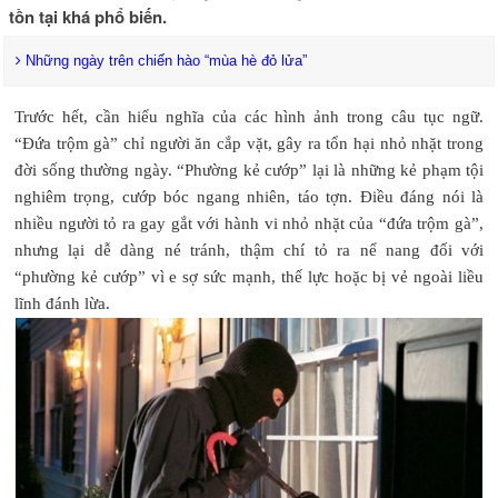
tồn tại khá phổ biến.
Những ngày trên chiến hào “mùa hè đỏ lửa”
Trước hết, cần hiểu nghĩa của các hình ảnh trong câu tục ngữ.
“Đứa trộm gà” chỉ người ăn cắp vặt, gây ra tổn hại nhỏ nhặt trong
đời sống thường ngày. “Phường kẻ cướp” lại là những kẻ phạm tội
nghiêm trọng, cướp bóc ngang nhiên, táo tợn. Điều đáng nói là
nhiều người tỏ ra gay gắt với hành vi nhỏ nhặt của “đứa trộm gà”,
nhưng lại dễ dàng né tránh, thậm chí tỏ ra nể nang đối với
“phường kẻ cướp” vì e sợ sức mạnh, thế lực hoặc bị vẻ ngoài liều
lĩnh đánh lừa.