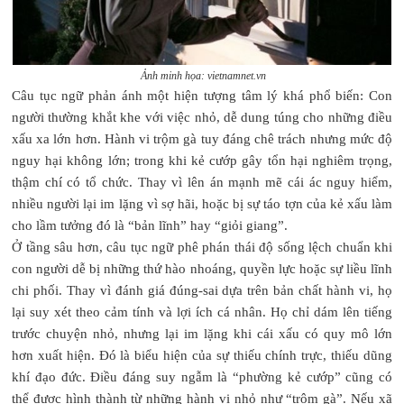
Ảnh minh họa: vietnamnet.vn
Câu tục ngữ phản ánh một hiện tượng tâm lý khá phổ biến: Con
người thường khắt khe với việc nhỏ, dễ dung túng cho những điều
xấu xa lớn hơn. Hành vi trộm gà tuy đáng chê trách nhưng mức độ
nguy hại không lớn; trong khi kẻ cướp gây tổn hại nghiêm trọng,
thậm chí có tổ chức. Thay vì lên án mạnh mẽ cái ác nguy hiểm,
nhiều người lại im lặng vì sợ hãi, hoặc bị sự táo tợn của kẻ xấu làm
cho lầm tưởng đó là “bản lĩnh” hay “giỏi giang”.
Ở tầng sâu hơn, câu tục ngữ phê phán thái độ sống lệch chuẩn khi
con người dễ bị những thứ hào nhoáng, quyền lực hoặc sự liều lĩnh
chi phối. Thay vì đánh giá đúng-sai dựa trên bản chất hành vi, họ
lại suy xét theo cảm tính và lợi ích cá nhân. Họ chỉ dám lên tiếng
trước chuyện nhỏ, nhưng lại im lặng khi cái xấu có quy mô lớn
hơn xuất hiện. Đó là biểu hiện của sự thiếu chính trực, thiếu dũng
khí đạo đức. Điều đáng suy ngẫm là “phường kẻ cướp” cũng có
thể được hình thành từ những hành vi nhỏ như “trộm gà”. Nếu xã