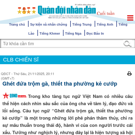
Trang chủ
Sự kiện và nhân chứng
Tiếng Trung
Tiếng Anh
Tiếng
Lào
Tiếng Khmer
Tiếng Nga
Đọc Báo In
CLB CHIẾN SĨ
QĐCT - Thứ Sáu, 21/11/2025, 20:11
(GMT+7)
Ghét đứa trộm gà, thiết tha phường kẻ cướp
Trong kho tàng tục ngữ Việt Nam có nhiều câu
thể hiện cách nhìn sâu sắc của ông cha về tâm lý, đạo đức và
lối sống. Câu tục ngữ “Ghét đứa trộm gà, thiết tha phường
kẻ cướp” là một trong những lời phê phán thâm thúy, chỉ ra
sự mâu thuẫn trong thái độ, hành vi của con người trước cái
xấu. Tưởng như nghịch lý, nhưng đây lại là hiện tượng xã hội