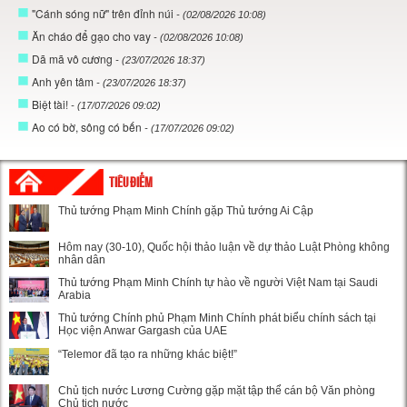
"Cánh sóng nữ" trên đỉnh núi
- (02/08/2026 10:08)
Ăn cháo để gạo cho vay
- (02/08/2026 10:08)
Dã mã vô cương
- (23/07/2026 18:37)
Anh yên tâm
- (23/07/2026 18:37)
Biệt tài!
- (17/07/2026 09:02)
Ao có bờ, sông có bến
- (17/07/2026 09:02)
TIÊU ĐIỂM
Thủ tướng Phạm Minh Chính gặp Thủ tướng Ai Cập
Hôm nay (30-10), Quốc hội thảo luận về dự thảo Luật Phòng không
nhân dân
Thủ tướng Phạm Minh Chính tự hào về người Việt Nam tại Saudi
Arabia
Thủ tướng Chính phủ Phạm Minh Chính phát biểu chính sách tại
Học viện Anwar Gargash của UAE
“Telemor đã tạo ra những khác biệt!”
Chủ tịch nước Lương Cường gặp mặt tập thể cán bộ Văn phòng
Chủ tịch nước