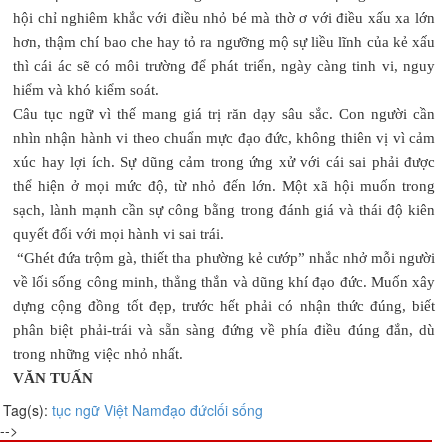
hội chỉ nghiêm khắc với điều nhỏ bé mà thờ ơ với điều xấu xa lớn
hơn, thậm chí bao che hay tỏ ra ngưỡng mộ sự liều lĩnh của kẻ xấu
thì cái ác sẽ có môi trường để phát triển, ngày càng tinh vi, nguy
hiểm và khó kiểm soát.
Câu tục ngữ vì thế mang giá trị răn dạy sâu sắc. Con người cần
nhìn nhận hành vi theo chuẩn mực đạo đức, không thiên vị vì cảm
xúc hay lợi ích. Sự dũng cảm trong ứng xử với cái sai phải được
thể hiện ở mọi mức độ, từ nhỏ đến lớn. Một xã hội muốn trong
sạch, lành mạnh cần sự công bằng trong đánh giá và thái độ kiên
quyết đối với mọi hành vi sai trái.
“Ghét đứa trộm gà, thiết tha phường kẻ cướp” nhắc nhở mỗi người
về lối sống công minh, thẳng thắn và dũng khí đạo đức. Muốn xây
dựng cộng đồng tốt đẹp, trước hết phải có nhận thức đúng, biết
phân biệt phải-trái và sẵn sàng đứng về phía điều đúng đắn, dù
trong những việc nhỏ nhất.
VĂN TUẤN
Tag(s):
tục ngữ Việt Nam
đạo đức
lối sống
-->