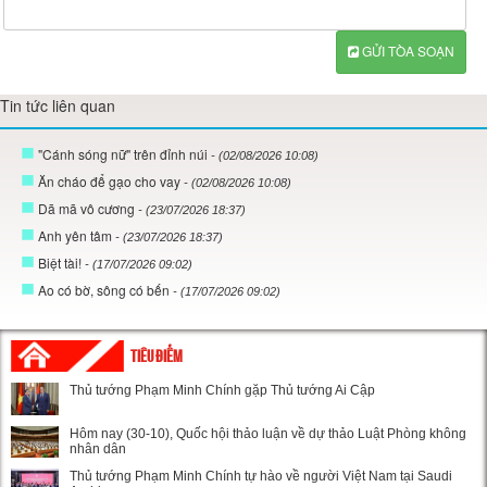
GỬI TÒA SOẠN
Tin tức liên quan
"Cánh sóng nữ" trên đỉnh núi
- (02/08/2026 10:08)
Ăn cháo để gạo cho vay
- (02/08/2026 10:08)
Dã mã vô cương
- (23/07/2026 18:37)
Anh yên tâm
- (23/07/2026 18:37)
Biệt tài!
- (17/07/2026 09:02)
Ao có bờ, sông có bến
- (17/07/2026 09:02)
TIÊU ĐIỂM
Thủ tướng Phạm Minh Chính gặp Thủ tướng Ai Cập
Hôm nay (30-10), Quốc hội thảo luận về dự thảo Luật Phòng không
nhân dân
Thủ tướng Phạm Minh Chính tự hào về người Việt Nam tại Saudi