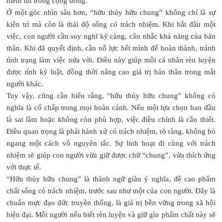
niềm tin trong cộng đồng.
Ở một góc nhìn sâu hơn, “hữu thủy hữu chung” không chỉ là sự
kiên trì mà còn là thái độ sống có trách nhiệm. Khi bắt đầu một
việc, con người cần suy nghĩ kỹ càng, cân nhắc khả năng của bản
thân. Khi đã quyết định, cần nỗ lực hết mình để hoàn thành, tránh
tình trạng làm việc nửa vời. Điều này giúp mỗi cá nhân rèn luyện
được tính kỷ luật, đồng thời nâng cao giá trị bản thân trong mắt
người khác.
Tuy vậy, cũng cần hiểu rằng, “hữu thủy hữu chung” không có
nghĩa là cố chấp trong mọi hoàn cảnh. Nếu một lựa chọn ban đầu
là sai lầm hoặc không còn phù hợp, việc điều chỉnh là cần thiết.
Điều quan trọng là phải hành xử có trách nhiệm, rõ ràng, không bỏ
ngang một cách vô nguyên tắc. Sự linh hoạt đi cùng với trách
nhiệm sẽ giúp con người vừa giữ được chữ “chung”, vừa thích ứng
với thực tế.
“Hữu thủy hữu chung” là thành ngữ giàu ý nghĩa, đề cao phẩm
chất sống có trách nhiệm, trước sau như một của con người. Đây là
chuẩn mực đạo đức truyền thống, là giá trị bền vững trong xã hội
hiện đại. Mỗi người nếu biết rèn luyện và giữ gìn phẩm chất này sẽ