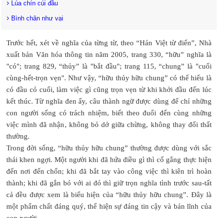
Lúa chín cúi đầu
Bình chân như vại
Trước hết, xét về nghĩa của từng từ, theo “Hán Việt từ điển”, Nhà
xuất bản Văn hóa thông tin năm 2005, trang 330, “hữu” nghĩa là
"có"; trang 829, “thủy” là "bắt đầu"; trang 115, “chung” là "cuối
cùng-hết-trọn vẹn". Như vậy, “hữu thủy hữu chung” có thể hiểu là
có đầu có cuối, làm việc gì cũng trọn vẹn từ khi khởi đầu đến lúc
kết thúc. Từ nghĩa đen ấy, câu thành ngữ được dùng để chỉ những
con người sống có trách nhiệm, biết theo đuổi đến cùng những
việc mình đã nhận, không bỏ dở giữa chừng, không thay đổi thất
thường.
Trong đời sống, “hữu thủy hữu chung” thường được dùng với sắc
thái khen ngợi. Một người khi đã hứa điều gì thì cố gắng thực hiện
đến nơi đến chốn; khi đã bắt tay vào công việc thì kiên trì hoàn
thành; khi đã gắn bó với ai đó thì giữ trọn nghĩa tình trước sau-tất
cả đều được xem là biểu hiện của “hữu thủy hữu chung”. Đây là
một phẩm chất đáng quý, thể hiện sự đáng tin cậy và bản lĩnh của
con người.