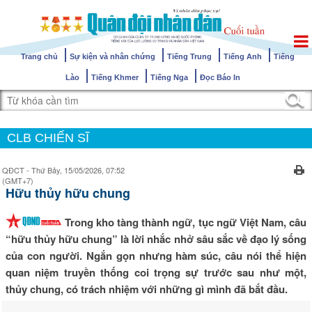
Trang chủ
Sự kiện và nhân chứng
Tiếng Trung
Tiếng Anh
Tiếng
Lào
Tiếng Khmer
Tiếng Nga
Đọc Báo In
CLB CHIẾN SĨ
QĐCT - Thứ Bảy, 15/05/2026, 07:52
(GMT+7)
Hữu thủy hữu chung
Trong kho tàng thành ngữ, tục ngữ Việt Nam, câu
“hữu thủy hữu chung” là lời nhắc nhở sâu sắc về đạo lý sống
của con người. Ngắn gọn nhưng hàm súc, câu nói thể hiện
quan niệm truyền thống coi trọng sự trước sau như một,
thủy chung, có trách nhiệm với những gì mình đã bắt đầu.