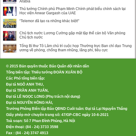
Arabia
Thủ tướng Chính phủ Phạm Minh Chính phát biểu chính sách tại
Học viện Anwar Gargash của UAE
“Telemor đã tạo ra những khác biệt!”
Chủ tịch nước Lương Cường gặp mặt tập thể cán bộ Văn phòng
Chủ tịch nước
Tổng Bí thư Tô Lâm chủ trì cuộc họp Thường trực Ban chỉ đạo Trung
ương về phòng, chống tham nhũng, lãng phí, tiêu cực
© 2015 Bản quyền thuộc Báo Quân đội nhân dân
Tổng biên tập: Thiếu tướng ĐOÀN XUÂN BỘ
Các Phó tổng biên tập:
Đại tá NGÔ ANH THU,
Đại tá TRẦN ANH TUẤN,
Đại tá LÊ NGỌC LONG (Phụ trách nội dung)
Đại tá NGUYỄN HỒNG HẢI,
Trưởng Phòng Biên tập Báo QĐND Cuối tuần: Đại tá Lại Nguyên Thắng
Giấy phép mở chuyên trang số: 47/GP-CBC ngày 10-6-2021
Toà soạn: Số 7 Phan Đình Phùng, Hà Nội
Điện thoại: (84 - 24) 3733 3598
Fax : (84 - 24) 3747 4913