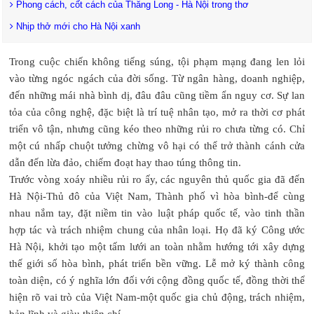
Phong cách, cốt cách của Thăng Long - Hà Nội trong thơ
Nhịp thở mới cho Hà Nội xanh
Trong cuộc chiến không tiếng súng, tội phạm mạng đang len lỏi
vào từng ngóc ngách của đời sống. Từ ngân hàng, doanh nghiệp,
đến những mái nhà bình dị, đâu đâu cũng tiềm ẩn nguy cơ. Sự lan
tỏa của công nghệ, đặc biệt là trí tuệ nhân tạo, mở ra thời cơ phát
triển vô tận, nhưng cũng kéo theo những rủi ro chưa từng có. Chỉ
một cú nhấp chuột tưởng chừng vô hại có thể trở thành cánh cửa
dẫn đến lừa đảo, chiếm đoạt hay thao túng thông tin.
Trước vòng xoáy nhiều rủi ro ấy, các nguyên thủ quốc gia đã đến
Hà Nội-Thủ đô của Việt Nam, Thành phố vì hòa bình-để cùng
nhau nắm tay, đặt niềm tin vào luật pháp quốc tế, vào tinh thần
hợp tác và trách nhiệm chung của nhân loại. Họ đã ký Công ước
Hà Nội, khởi tạo một tấm lưới an toàn nhằm hướng tới xây dựng
thế giới số hòa bình, phát triển bền vững. Lễ mở ký thành công
toàn diện, có ý nghĩa lớn đối với cộng đồng quốc tế, đồng thời thể
hiện rõ vai trò của Việt Nam-một quốc gia chủ động, trách nhiệm,
bản lĩnh và giàu thiện chí.