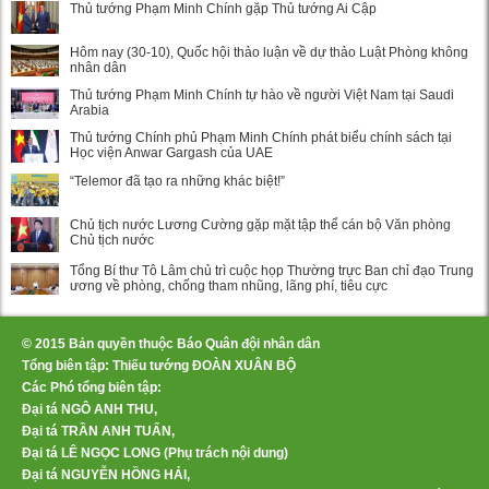
Thủ tướng Phạm Minh Chính gặp Thủ tướng Ai Cập
Hôm nay (30-10), Quốc hội thảo luận về dự thảo Luật Phòng không
nhân dân
Thủ tướng Phạm Minh Chính tự hào về người Việt Nam tại Saudi
Arabia
Thủ tướng Chính phủ Phạm Minh Chính phát biểu chính sách tại
Học viện Anwar Gargash của UAE
“Telemor đã tạo ra những khác biệt!”
Chủ tịch nước Lương Cường gặp mặt tập thể cán bộ Văn phòng
Chủ tịch nước
Tổng Bí thư Tô Lâm chủ trì cuộc họp Thường trực Ban chỉ đạo Trung
ương về phòng, chống tham nhũng, lãng phí, tiêu cực
© 2015 Bản quyền thuộc Báo Quân đội nhân dân
Tổng biên tập: Thiếu tướng ĐOÀN XUÂN BỘ
Các Phó tổng biên tập:
Đại tá NGÔ ANH THU,
Đại tá TRẦN ANH TUẤN,
Đại tá LÊ NGỌC LONG (Phụ trách nội dung)
Đại tá NGUYỄN HỒNG HẢI,