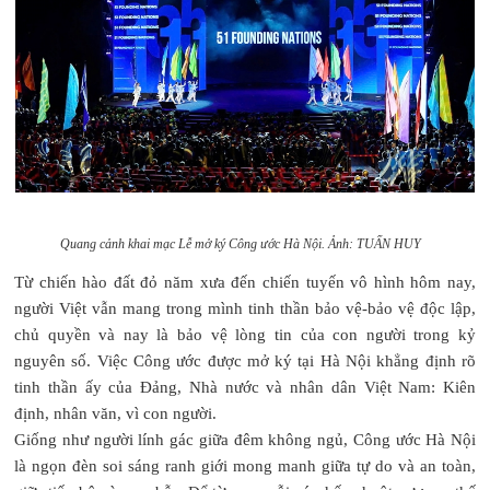
Quang cảnh khai mạc Lễ mở ký Công ước Hà Nội. Ảnh: TUẤN HUY
Từ chiến hào đất đỏ năm xưa đến chiến tuyến vô hình hôm nay,
người Việt vẫn mang trong mình tinh thần bảo vệ-bảo vệ độc lập,
chủ quyền và nay là bảo vệ lòng tin của con người trong kỷ
nguyên số. Việc Công ước được mở ký tại Hà Nội khẳng định rõ
tinh thần ấy của Đảng, Nhà nước và nhân dân Việt Nam: Kiên
định, nhân văn, vì con người.
Giống như người lính gác giữa đêm không ngủ, Công ước Hà Nội
là ngọn đèn soi sáng ranh giới mong manh giữa tự do và an toàn,