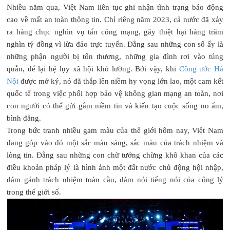
Nhiều năm qua, Việt Nam liên tục ghi nhận tình trạng báo động
cao về mất an toàn thông tin. Chỉ riêng năm 2023, cả nước đã xảy
ra hàng chục nghìn vụ tấn công mạng, gây thiệt hại hàng trăm
nghìn tỷ đồng vì lừa đảo trực tuyến. Đằng sau những con số ấy là
những phận người bị tổn thương, những gia đình rơi vào túng
quẫn, để lại hệ lụy xã hội khó lường. Bởi vậy, khi
Công ước Hà
Nội
được mở ký, nó đã thắp lên niềm hy vọng lớn lao, một cam kết
quốc tế trong việc phối hợp bảo vệ không gian mạng an toàn, nơi
con người có thể gửi gắm niềm tin và kiến tạo cuộc sống no ấm,
bình đẳng.
Trong bức tranh nhiều gam màu của thế giới hôm nay, Việt Nam
đang góp vào đó một sắc màu sáng, sắc màu của trách nhiệm và
lòng tin. Đằng sau những con chữ tưởng chừng khô khan của các
điều khoản pháp lý là hình ảnh một đất nước chủ động hội nhập,
dám gánh trách nhiệm toàn cầu, dám nói tiếng nói của công lý
trong thế giới số.