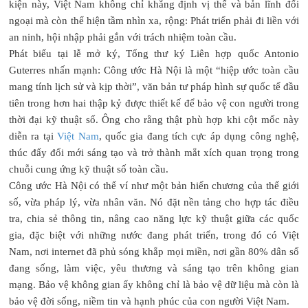
kiện này, Việt Nam không chỉ khẳng định vị thế và bản lĩnh đối
ngoại mà còn thể hiện tầm nhìn xa, rộng: Phát triển phải đi liền với
an ninh, hội nhập phải gắn với trách nhiệm toàn cầu.
Phát biểu tại lễ mở ký, Tổng thư ký Liên hợp quốc Antonio
Guterres nhấn mạnh: Công ước Hà Nội là một “hiệp ước toàn cầu
mang tính lịch sử và kịp thời”, văn bản tư pháp hình sự quốc tế đầu
tiên trong hơn hai thập kỷ được thiết kế để bảo vệ con người trong
thời đại kỹ thuật số. Ông cho rằng thật phù hợp khi cột mốc này
diễn ra tại
Việt Nam
, quốc gia đang tích cực áp dụng công nghệ,
thúc đẩy đổi mới sáng tạo và trở thành mắt xích quan trọng trong
chuỗi cung ứng kỹ thuật số toàn cầu.
Công ước Hà Nội có thể ví như một bản hiến chương của thế giới
số, vừa pháp lý, vừa nhân văn. Nó đặt nền tảng cho hợp tác điều
tra, chia sẻ thông tin, nâng cao năng lực kỹ thuật giữa các quốc
gia, đặc biệt với những nước đang phát triển, trong đó có Việt
Nam, nơi internet đã phủ sóng khắp mọi miền, nơi gần 80% dân số
đang sống, làm việc, yêu thương và sáng tạo trên không gian
mạng. Bảo vệ không gian ấy không chỉ là bảo vệ dữ liệu mà còn là
bảo vệ đời sống, niềm tin và hạnh phúc của con người Việt Nam.