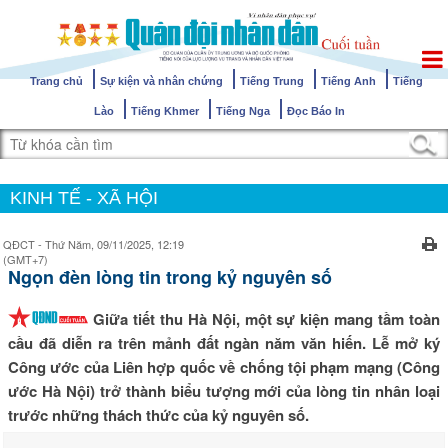
Trang chủ
Sự kiện và nhân chứng
Tiếng Trung
Tiếng Anh
Tiếng
Lào
Tiếng Khmer
Tiếng Nga
Đọc Báo In
KINH TẾ - XÃ HỘI
QĐCT - Thứ Năm, 09/11/2025, 12:19
(GMT+7)
Ngọn đèn lòng tin trong kỷ nguyên số
Giữa tiết thu Hà Nội, một sự kiện mang tầm toàn
cầu đã diễn ra trên mảnh đất ngàn năm văn hiến. Lễ mở ký
Công ước của Liên hợp quốc về chống tội phạm mạng (Công
ước Hà Nội) trở thành biểu tượng mới của lòng tin nhân loại
trước những thách thức của kỷ nguyên số.