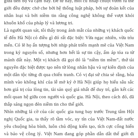
giữa tiến bộ và cạm bẫy. Để từ nay, mỗi cú nhấp chuột vươn ra thế
giới đều được chở che bởi hệ thống luật pháp, bởi sự đoàn kết của
nhân loại và bởi niềm tin rằng công nghệ không thể vượt khỏi
khuôn khổ của pháp lý và lương tri.
Là người quan sát, tôi thấy trong ánh mắt của những vị khách quốc
tế đến Hà Nội có điều gì đó rất đặc biệt: Vừa ngạc nhiên, vừa trìu
mến. Có lẽ họ ấn tượng bởi nhịp phát triển mạnh mẽ của Việt Nam
trong kỷ nguyên số, nhưng hơn hết là sự tin cậy, ấm áp tỏa ra từ
mảnh đất này. Một vị khách đã gọi đó là “niềm tin mềm”, thứ tài
nguyên đặc biệt được tạo nên từ lòng nhân hậu và sự kiên định của
một dân tộc từng đi qua chiến tranh. Có vị đại sứ chia sẻ rằng, hòa
mình vào không khí của lễ mở ký ở Hà Nội giúp họ hiểu sâu sắc
hơn giá trị của lòng tin, tài sản quý giá nhất để duy trì, gắn kết các
mối quan hệ giữa con người và quốc gia. Hà Nội, theo cách đó, đã
thắp sáng ngọn đèn niềm tin cho thế giới.
Nhìn những lá cờ của các quốc gia tung bay trước Trung tâm Hội
nghị Quốc gia, ta thấy rõ tầm vóc, uy tín của Việt Nam-đất nước
yêu chuộng hòa bình, luôn chủ động kiến tạo, tích cực cống hiến
và bảo vệ công lý. Việt Nam đang góp phần dẫn dắt thế giới đi