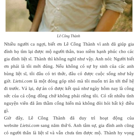
Lê Công Thành
Nhiều người ca ngợi, biết ơn Lê Công Thành vì anh đã giúp gia
đình họ tìm lại được mộ người thân, trao niềm hạnh phúc cho các
gia đình liệt sĩ. Thành thì không nghĩ như vậy. Anh nói: Người biết
ơn phải là tôi mới đúng. Nếu không có sự hy sinh của các anh
hùng liệt sĩ, tôi đâu có tri thức, đâu có được cuộc sống như bây
giờ.
Lietsi.com
là một đóng góp nhỏ mà tôi muốn tri ân tới thế hệ
đi trước. Vả lại, dự án có được kết quả như ngày hôm nay là công
sức của cả cộng đồng chứ không phải riêng tôi. Có rất nhiều tình
nguyện viên đã âm thầm cống hiến mà không đòi hỏi bất kỳ điều
gì.
Giờ đây, Lê Công Thành đã duy trì hoạt động của
website
Lietsi.com
sang năm thứ 6. Anh tâm sự, gia đình anh cũng
có người thân là liệt sĩ và vẫn chưa tìm được mộ. Thành hy vọng