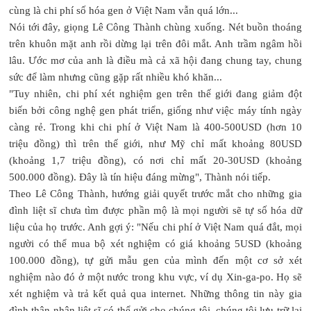
cùng là chi phí số hóa gen ở Việt Nam vẫn quá lớn...
Nói tới đây, giọng Lê Công Thành chùng xuống. Nét buồn thoáng
trên khuôn mặt anh rồi dừng lại trên đôi mắt. Anh trầm ngâm hồi
lâu. Ước mơ của anh là điều mà cả xã hội đang chung tay, chung
sức để làm nhưng cũng gặp rất nhiều khó khăn...
"Tuy nhiên, chi phí xét nghiệm gen trên thế giới đang giảm đột
biến bởi công nghệ gen phát triển, giống như việc máy tính ngày
càng rẻ. Trong khi chi phí ở Việt Nam là 400-500USD (hơn 10
triệu đồng) thì trên thế giới, như Mỹ chỉ mất khoảng 80USD
(khoảng 1,7 triệu đồng), có nơi chỉ mất 20-30USD (khoảng
500.000 đồng). Đây là tín hiệu đáng mừng", Thành nói tiếp.
Theo Lê Công Thành, hướng giải quyết trước mắt cho những gia
đình liệt sĩ chưa tìm được phần mộ là mọi người sẽ tự số hóa dữ
liệu của họ trước. Anh gợi ý: "Nếu chi phí ở Việt Nam quá đắt, mọi
người có thể mua bộ xét nghiệm có giá khoảng 5USD (khoảng
100.000 đồng), tự gửi mẫu gen của mình đến một cơ sở xét
nghiệm nào đó ở một nước trong khu vực, ví dụ Xin-ga-po. Họ sẽ
xét nghiệm và trả kết quả qua internet. Những thông tin này gia
đình thân nhân liệt sĩ có thể gửi cho chúng tôi, chúng tôi lưu trữ lại