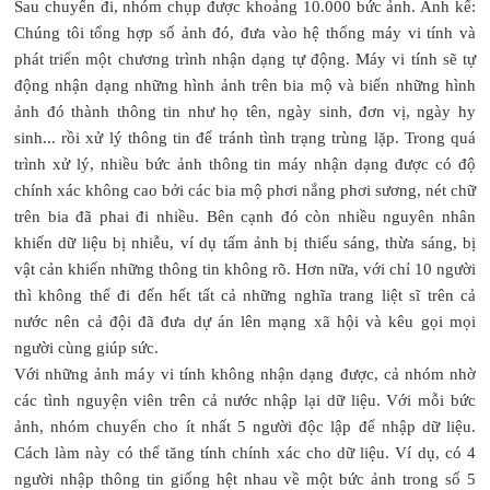
Sau chuyến đi, nhóm chụp được khoảng 10.000 bức ảnh. Anh kể:
Chúng tôi tổng hợp số ảnh đó, đưa vào hệ thống máy vi tính và
phát triển một chương trình nhận dạng tự động. Máy vi tính sẽ tự
động nhận dạng những hình ảnh trên bia mộ và biến những hình
ảnh đó thành thông tin như họ tên, ngày sinh, đơn vị, ngày hy
sinh... rồi xử lý thông tin để tránh tình trạng trùng lặp. Trong quá
trình xử lý, nhiều bức ảnh thông tin máy nhận dạng được có độ
chính xác không cao bởi các bia mộ phơi nắng phơi sương, nét chữ
trên bia đã phai đi nhiều. Bên cạnh đó còn nhiều nguyên nhân
khiến dữ liệu bị nhiễu, ví dụ tấm ảnh bị thiếu sáng, thừa sáng, bị
vật cản khiến những thông tin không rõ. Hơn nữa, với chỉ 10 người
thì không thể đi đến hết tất cả những nghĩa trang liệt sĩ trên cả
nước nên cả đội đã đưa dự án lên mạng xã hội và kêu gọi mọi
người cùng giúp sức.
Với những ảnh máy vi tính không nhận dạng được, cả nhóm nhờ
các tình nguyện viên trên cả nước nhập lại dữ liệu. Với mỗi bức
ảnh, nhóm chuyển cho ít nhất 5 người độc lập để nhập dữ liệu.
Cách làm này có thể tăng tính chính xác cho dữ liệu. Ví dụ, có 4
người nhập thông tin giống hệt nhau về một bức ảnh trong số 5