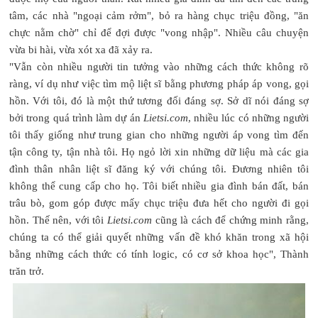
tâm, các nhà "ngoại cảm rởm", bỏ ra hàng chục triệu đồng, "ăn
chực nằm chờ" chỉ để đợi được "vong nhập". Nhiều câu chuyện
vừa bi hài, vừa xót xa đã xảy ra.
"Vẫn còn nhiều người tin tưởng vào những cách thức không rõ
ràng, ví dụ như việc tìm mộ liệt sĩ bằng phương pháp áp vong, gọi
hồn. Với tôi, đó là một thứ tương đối đáng sợ. Sở dĩ nói đáng sợ
bởi trong quá trình làm dự án
Lietsi.com
, nhiều lúc có những người
tôi thấy giống như trung gian cho những người áp vong tìm đến
tận công ty, tận nhà tôi. Họ ngỏ lời xin những dữ liệu mà các gia
đình thân nhân liệt sĩ đăng ký với chúng tôi. Đương nhiên tôi
không thể cung cấp cho họ. Tôi biết nhiều gia đình bán đất, bán
trâu bò, gom góp được mấy chục triệu đưa hết cho người đi gọi
hồn. Thế nên, với tôi
Lietsi.com
cũng là cách để chứng minh rằng,
chúng ta có thể giải quyết những vấn đề khó khăn trong xã hội
bằng những cách thức có tính logic, có cơ sở khoa học", Thành
trăn trở.