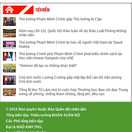
TIÊU ĐIỂM
Thủ tướng Phạm Minh Chính gặp Thủ tướng Ai Cập
Hôm nay (30-10), Quốc hội thảo luận về dự thảo Luật Phòng không
nhân dân
Thủ tướng Phạm Minh Chính tự hào về người Việt Nam tại Saudi
Arabia
Thủ tướng Chính phủ Phạm Minh Chính phát biểu chính sách tại
Học viện Anwar Gargash của UAE
“Telemor đã tạo ra những khác biệt!”
Chủ tịch nước Lương Cường gặp mặt tập thể cán bộ Văn phòng
Chủ tịch nước
Tổng Bí thư Tô Lâm chủ trì cuộc họp Thường trực Ban chỉ đạo Trung
ương về phòng, chống tham nhũng, lãng phí, tiêu cực
© 2015 Bản quyền thuộc Báo Quân đội nhân dân
Tổng biên tập: Thiếu tướng ĐOÀN XUÂN BỘ
Các Phó tổng biên tập:
Đại tá NGÔ ANH THU,