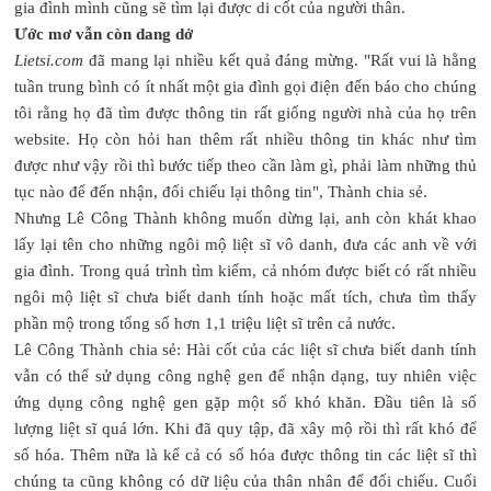
gia đình mình cũng sẽ tìm lại được di cốt của người thân.
Ước mơ vẫn còn dang dở
Lietsi.com
đã mang lại nhiều kết quả đáng mừng. "Rất vui là hằng
tuần trung bình có ít nhất một gia đình gọi điện đến báo cho chúng
tôi rằng họ đã tìm được thông tin rất giống người nhà của họ trên
website. Họ còn hỏi han thêm rất nhiều thông tin khác như tìm
được như vậy rồi thì bước tiếp theo cần làm gì, phải làm những thủ
tục nào để đến nhận, đối chiếu lại thông tin", Thành chia sẻ.
Nhưng Lê Công Thành không muốn dừng lại, anh còn khát khao
lấy lại tên cho những ngôi mộ liệt sĩ vô danh, đưa các anh về với
gia đình. Trong quá trình tìm kiếm, cả nhóm được biết có rất nhiều
ngôi mộ liệt sĩ chưa biết danh tính hoặc mất tích, chưa tìm thấy
phần mộ trong tổng số hơn 1,1 triệu liệt sĩ trên cả nước.
Lê Công Thành chia sẻ: Hài cốt của các liệt sĩ chưa biết danh tính
vẫn có thể sử dụng công nghệ gen để nhận dạng, tuy nhiên việc
ứng dụng công nghệ gen gặp một số khó khăn. Đầu tiên là số
lượng liệt sĩ quá lớn. Khi đã quy tập, đã xây mộ rồi thì rất khó để
số hóa. Thêm nữa là kể cả có số hóa được thông tin các liệt sĩ thì
chúng ta cũng không có dữ liệu của thân nhân để đối chiếu. Cuối