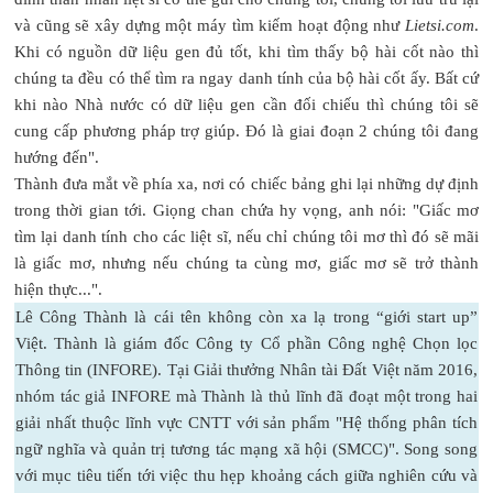
và cũng sẽ xây dựng một máy tìm kiếm hoạt động như
Lietsi.com
.
Khi có nguồn dữ liệu gen đủ tốt, khi tìm thấy bộ hài cốt nào thì
chúng ta đều có thể tìm ra ngay danh tính của bộ hài cốt ấy. Bất cứ
khi nào Nhà nước có dữ liệu gen cần đối chiếu thì chúng tôi sẽ
cung cấp phương pháp trợ giúp. Đó là giai đoạn 2 chúng tôi đang
hướng đến".
Thành đưa mắt về phía xa, nơi có chiếc bảng ghi lại những dự định
trong thời gian tới. Giọng chan chứa hy vọng, anh nói: "Giấc mơ
tìm lại danh tính cho các liệt sĩ, nếu chỉ chúng tôi mơ thì đó sẽ mãi
là giấc mơ, nhưng nếu chúng ta cùng mơ, giấc mơ sẽ trở thành
hiện thực...".
Lê Công Thành là cái tên không còn xa lạ trong “giới start up”
Việt. Thành là giám đốc Công ty Cổ phần Công nghệ Chọn lọc
Thông tin (INFORE). Tại Giải thưởng Nhân tài Đất Việt năm 2016,
nhóm tác giả INFORE mà Thành là thủ lĩnh đã đoạt một trong hai
giải nhất thuộc lĩnh vực CNTT với sản phẩm "Hệ thống phân tích
ngữ nghĩa và quản trị tương tác mạng xã hội (SMCC)". Song song
với mục tiêu tiến tới việc thu hẹp khoảng cách giữa nghiên cứu và