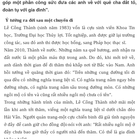
góp một phần công sức đưa các anh về với quê cha đất tổ,
đoàn tụ với gia đình".
Ý tưởng ra đời sau một chuyến đi
Lê Công Thành (sinh năm 1983) vốn là cựu sinh viên Khoa Tin
học, Trường Đại học Thủy lợi. Tốt nghiệp, anh được giữ lại trường
công tác, sau đó anh thi được học bổng, sang Pháp học thạc sĩ.
Năm 2010, Thành về nước. Những năm xa quê hương, anh nhận ra
đất nước là một phần máu thịt trong anh. Do đó, khi mới trở về,
anh dành thời gian để đi thăm thú khắp nơi từ Bắc vào Nam. Anh
hồi tưởng về quãng thời gian đó: "Trên những cung đường tôi đi
qua đều có những nghĩa trang liệt sĩ. Có nghĩa trang nằm ngay bên
đường nhựa, có nghĩa trang nằm sâu trong đường mòn. Có những
ngôi mộ có tên và cũng rất nhiều ngôi mộ chưa có tên".
Trong những hành trình của mình, Lê Công Thành nhớ mãi một
lần khi anh tới thăm, viếng một nghĩa trang liệt sĩ dưới chân đèo
Hải Vân. Người quản trang-một cựu chiến binh đã già tình nguyện
ở đây để canh giữ cho đồng đội-nói với anh: "Rất nhiều ngôi mộ ở
đây chưa bao giờ thấy có người nhà đến thăm. Có thể là gia đình