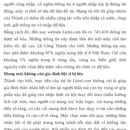
người cùng nhập, có nghĩa thông tin 4 người nhập kia là thông tin
đúng, máy vi tính sẽ lưu dữ liệu đó lại. Mạng xã hội đã giúp nhóm
của Thành có thêm rất nhiều cộng tác viên trên khắp cả nước, chụp
ảnh, gửi thông tin và nhập dữ liệu.
Bằng cách đó, đến nay website
Lietsi.com
đã có 743.418 thông tin
được số hóa. Những thông tin này được đưa lên một máy chủ tìm
kiếm tốc độ cao. Lê Công Thành cho biết: Những thông tin này
bao phủ được khoảng 95% nghĩa trang liệt sĩ ở Việt Nam. Chỉ còn
khoảng 5% nghĩa trang ở vùng sâu, vùng xa, biên giới, tình
nguyện viên chưa đến được nên chúng tôi chưa có dữ liệu.
Mong mỏi không còn gia đình liệt sĩ bị lừa
Thành cho biết, mục tiêu của dự án
Lietsi.com
không chỉ là giúp
gia đình thân nhân liệt sĩ tìm lại người thân mà còn hy vọng sẽ góp
phần nào đó giúp cho nhận thức xã hội thay đổi theo chiều hướng
tích cực hơn, mọi người coi trọng suy luận logic, coi trọng những
điều rõ ràng, có căn cứ, mang tính khoa học thay vì tin vào những
điều không có căn cứ rõ ràng. Mấy chục năm trôi qua, những thân
nhân liệt sĩ đã phải mang trong mình nỗi day dứt vì không tìm
được mộ của người thân. Rất nhiều gia đình đã tìm đến các trung