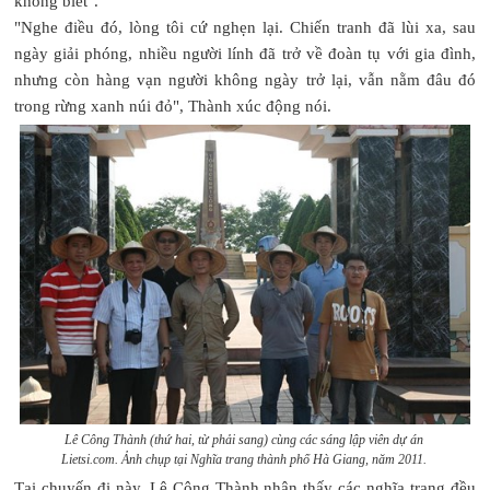
không biết".
"Nghe điều đó, lòng tôi cứ nghẹn lại. Chiến tranh đã lùi xa, sau
ngày giải phóng, nhiều người lính đã trở về đoàn tụ với gia đình,
nhưng còn hàng vạn người không ngày trở lại, vẫn nằm đâu đó
trong rừng xanh núi đỏ", Thành xúc động nói.
Lê Công Thành (thứ hai, từ phải sang) cùng các sáng lập viên dự án
Lietsi.com. Ảnh chụp tại Nghĩa trang thành phố Hà Giang, năm 2011.
Tại chuyến đi này, Lê Công Thành nhận thấy các nghĩa trang đều