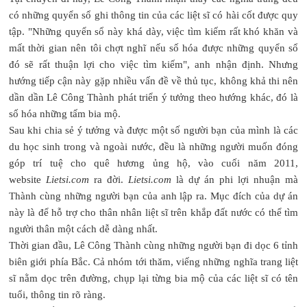
có những quyển sổ ghi thông tin của các liệt sĩ có hài cốt được quy
tập. "Những quyển sổ này khá dày, việc tìm kiếm rất khó khăn và
mất thời gian nên tôi chợt nghĩ nếu số hóa được những quyển sổ
đó sẽ rất thuận lợi cho việc tìm kiếm", anh nhận định. Nhưng
hướng tiếp cận này gặp nhiều vấn đề về thủ tục, không khả thi nên
dần dần Lê Công Thành phát triển ý tưởng theo hướng khác, đó là
số hóa những tấm bia mộ.
Sau khi chia sẻ ý tưởng và được một số người bạn của mình là các
du học sinh trong và ngoài nước, đều là những người muốn đóng
góp trí tuệ cho quê hương ủng hộ, vào cuối năm 2011,
website
Lietsi.com
ra đời.
Lietsi.com
là dự án phi lợi nhuận mà
Thành cùng những người bạn của anh lập ra. Mục đích của dự án
này là để hỗ trợ cho thân nhân liệt sĩ trên khắp đất nước có thể tìm
người thân một cách dễ dàng nhất.
Thời gian đầu, Lê Công Thành cùng những người bạn đi dọc 6 tỉnh
biên giới phía Bắc. Cả nhóm tới thăm, viếng những nghĩa trang liệt
sĩ nằm dọc trên đường, chụp lại từng bia mộ của các liệt sĩ có tên
tuổi, thông tin rõ ràng.