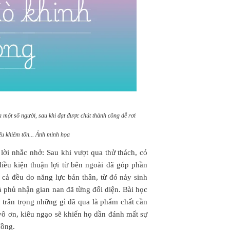
một số người, sau khi đạt được chút thành công dễ rơi
iếu khiêm tốn... Ảnh minh họa
lời nhắc nhở: Sau khi vượt qua thử thách, có
iều kiện thuận lợi từ bên ngoài đã góp phần
 cả đều do năng lực bản thân, từ đó nảy sinh
à phủ nhận gian nan đã từng đối diện. Bài học
n, trân trọng những gì đã qua là phẩm chất cần
vô ơn, kiêu ngạo sẽ khiến họ dần đánh mất sự
đồng.