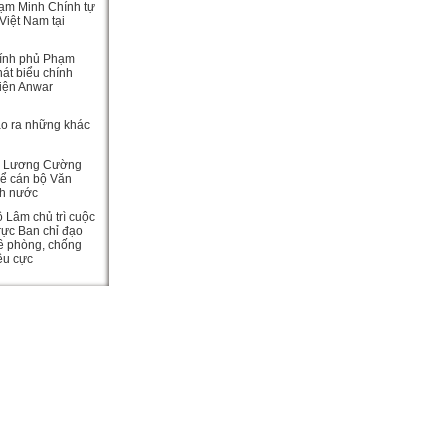
ạm Minh Chính tự
Việt Nam tại
ính phủ Phạm
át biểu chính
viện Anwar
ạo ra những khác
c Lương Cường
hể cán bộ Văn
ch nước
ô Lâm chủ trì cuộc
rực Ban chỉ đạo
ề phòng, chống
iêu cực