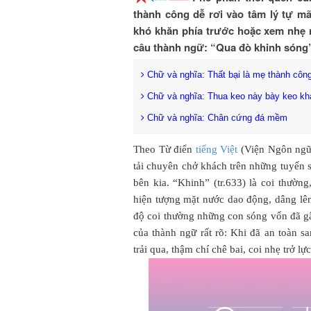
thành công dễ rơi vào tâm lý tự mã
khó khăn phía trước hoặc xem nhẹ 
câu thành ngữ: “Qua đò khinh sóng
Chữ và nghĩa: Thất bại là mẹ thành côn
Chữ và nghĩa: Thua keo này bày keo kh
Chữ và nghĩa: Chân cứng đá mềm
Theo Từ điển
tiếng Việt
(Viện Ngôn ngữ 
tải chuyên chở khách trên những tuyến 
bên kia. “Khinh” (tr.633) là coi thường,
hiện tượng mặt nước dao động, dâng lên
độ coi thường những con sóng vốn đã gâ
của thành ngữ rất rõ: Khi đã an toàn s
trải qua, thậm chí chê bai, coi nhẹ trở 