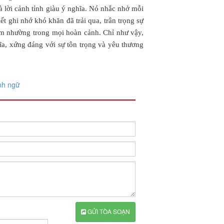
 lời cảnh tỉnh giàu ý nghĩa. Nó nhắc nhở mỗi
iết ghi nhớ khó khăn đã trải qua, trân trọng sự
iêm nhường trong mọi hoàn cảnh. Chỉ như vậy,
a, xứng đáng với sự tôn trọng và yêu thương
nh ngữ
GỬI TÒA SOẠN