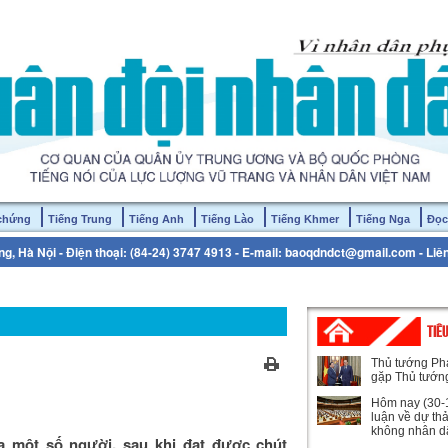
 chứng
Tiếng Trung
Tiếng Anh
Tiếng Lào
Tiếng Khmer
Tiếng Nga
Đọc
g, Hà Nội - Điện thoại: (84-24) 3747 4913 - E-mail: baoqdndct@gmail.com - Liê
TIÊ
Thủ tướng Ph
gặp Thủ tướn
Hôm nay (30-1
luận về dự th
không nhân d
a một số người, sau khi đạt được chút