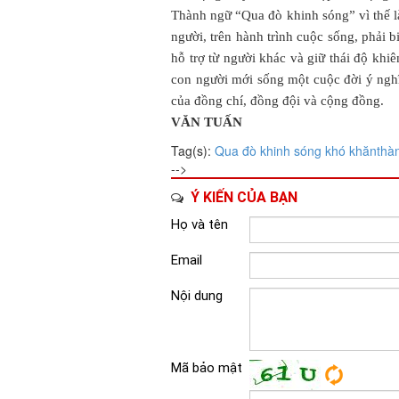
Thành ngữ “Qua đò khinh sóng” vì thế là
người, trên hành trình cuộc sống, phải b
hỗ trợ từ người khác và giữ thái độ kh
con người mới sống một cuộc đời ý nghĩ
của đồng chí, đồng đội và cộng đồng.
VĂN TUẤN
Tag(s):
Qua đò khinh sóng
khó khăn
thà
-->
Ý KIẾN CỦA BẠN
Họ và tên
Email
Nội dung
Mã bảo mật