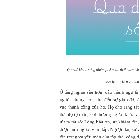
Qua đò khinh sóng nhằm phê phán thói quen của 
vào tâm lý tự mãn, th
Ở tầng nghĩa sâu hơn, câu thành ngữ là 
người không còn nhớ đến sự giúp đỡ, đ
vào thành công của họ. Họ cho rằng tất
thái độ tự mãn, coi thường người khác v
rút ra rất rõ: Lòng biết ơn, sự khiêm tố
được mỗi người vun đắp. Ngược lại, sự 
tôn trọng và yêu mến của tập thể, cộng 