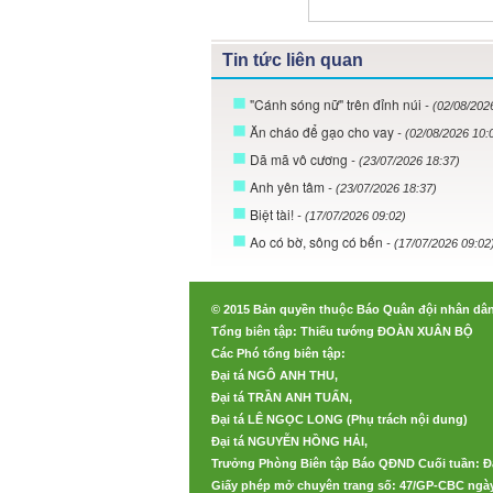
Tin tức liên quan
"Cánh sóng nữ" trên đỉnh núi
- (02/08/202
Ăn cháo để gạo cho vay
- (02/08/2026 10:
Dã mã vô cương
- (23/07/2026 18:37)
Anh yên tâm
- (23/07/2026 18:37)
Biệt tài!
- (17/07/2026 09:02)
Ao có bờ, sông có bến
- (17/07/2026 09:02
© 2015 Bản quyền thuộc Báo Quân đội nhân dâ
Tổng biên tập: Thiếu tướng ĐOÀN XUÂN BỘ
Các Phó tổng biên tập:
Đại tá NGÔ ANH THU,
Đại tá TRẦN ANH TUẤN,
Đại tá LÊ NGỌC LONG (Phụ trách nội dung)
Đại tá NGUYỄN HỒNG HẢI,
Trưởng Phòng Biên tập Báo QĐND Cuối tuần: Đ
Giấy phép mở chuyên trang số: 47/GP-CBC ngày