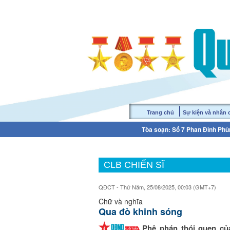
Trang chủ
Sự kiện và nhân
Tòa soạn: Số 7 Phan Đình Phùn
CLB CHIẾN SĨ
QĐCT - Thứ Năm, 25/08/2025, 00:03 (GMT+7)
Chữ và nghĩa
Qua đò khinh sóng
Phê phán thói quen củ