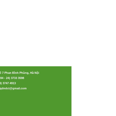
ố 7 Phan Đình Phùng, Hà Nội
(84 - 24) 3733 3598
24) 3747 4913
aoqdndct@gmail.com