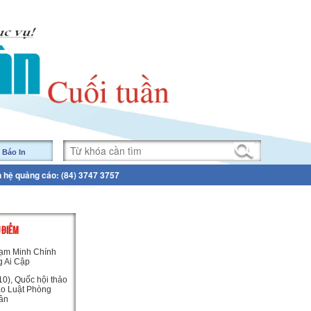
 Báo In
n hệ quảng cáo: (84) 3747 3757
U ĐIỂM
ạm Minh Chính
g Ai Cập
0), Quốc hội thảo
ảo Luật Phòng
ân