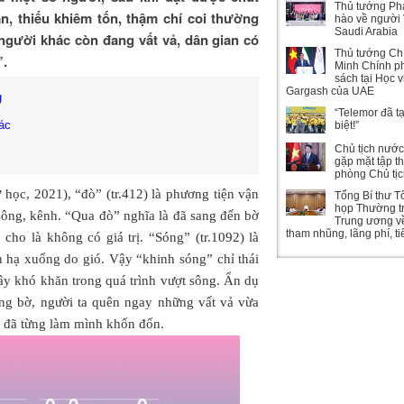
Thủ tướng Ph
n, thiếu khiêm tốn, thậm chí coi thường
hào về người 
Saudi Arabia
người khác còn đang vất vả, dân gian có
Thủ tướng Ch
”.
Minh Chính ph
sách tại Học 
Gargash của UAE
g
“Telemor đã t
ác
biệt!”
Chủ tịch nướ
gặp mặt tập t
phòng Chủ tị
học, 2021), “đò” (tr.412) là phương tiện vận
Tổng Bí thư T
họp Thường t
sông, kênh. “Qua đò” nghĩa là đã sang đến bờ
Trung ương v
tham nhũng, lãng phí, t
 cho là không có giá trị. “Sóng” (tr.1092) là
 hạ xuống do gió. Vậy “khinh sóng” chỉ thái
y khó khăn trong quá trình vượt sông. Ẩn dụ
ang bờ, người ta quên ngay những vất vả vừa
lực đã từng làm mình khốn đốn.