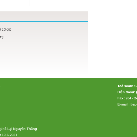
6 10:08)
08)
)
n
Toà soạn: S
Điện thoại: 
Fax : (84 - 
E-mail : b
ại tá Lại Nguyên Thắng
 10-6-2021