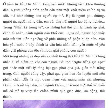
Ở lãnh tụ Hồ Chí Minh, lòng yêu nước không tách khỏi thương
dân. Người không nhìn nhân dân như một khái niệm chính trị xa
xôi, mà như những con người cụ thể. Họ là người phu đường,
người tù, người nông dân, em bé, phụ nữ, người lao động nghèo...
Trong “Nhật ký trong tù”, có những bài thơ ghi lại cảnh áp giải,
cảnh tù nhân, cảnh người dân khổ cực... Qua đó, người đọc thấy
một trái tim luôn nghiêng về phía những số phận bị áp bức. Văn
hóa yêu nước ở đây chính là văn hóa nhân dân, yêu nước vì yêu
dân, giải phóng dân tộc vì muốn giải phóng con người.
Một trong những vẻ đẹp sâu xa nhất trong thơ Hồ Chí Minh là lòng
nhân ái và niềm tin vào con người. Bài thơ “Nghe tiếng giã gạo”
gợi nhắc một triết lý rằng hạt gạo phải qua giã, giần mới trắng
trong. Con người cũng vậy, phải qua gian nan rèn luyện mới nên
phẩm chất. Đây là một quan niệm vừa mang màu sắc phương
Đông, vừa rất hiện đại, con người không phải một thực thể bất biến
mà có thể tự vượt lên chính mình qua giáo dục, lao động, thử
thách.