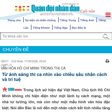
Trang chủ
Sự kiện và nhân chứng
Tiếng Trung
Tiếng Anh
Tiếng
Lào
Tiếng Khmer
Tiếng Nga
Đọc Báo In
CHUYÊN ĐỀ
QĐCT - Chủ Nhật, 17/05/2026, 23:00
(GMT+7)
VĂN HÓA HỒ CHÍ MINH TRONG THI CA
Từ ánh sáng thi ca nhìn vào chiều sâu nhân cách
và trí tuệ
Trong lịch sử hiện đại Việt Nam, Chủ tịch Hồ Chí
Minh không chỉ hiện diện như một lãnh tụ cách mạng, một
nhà tư tưởng lớn, mà còn như một mẫu hình văn hóa đặc
biệt. Nói đến Bác là nói đến một nhân cách kết tinh nhiều tầng