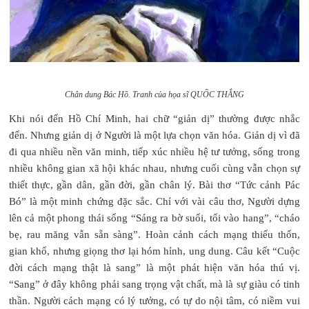
Chân dung Bác Hồ. Tranh của họa sĩ QUỐC THẮNG
Khi nói đến Hồ Chí Minh, hai chữ “giản dị” thường được nhắc
đến. Nhưng giản dị ở Người là một lựa chọn văn hóa. Giản dị vì đã
đi qua nhiều nền văn minh, tiếp xúc nhiều hệ tư tưởng, sống trong
nhiều không gian xã hội khác nhau, nhưng cuối cùng vẫn chọn sự
thiết thực, gần dân, gần đời, gần chân lý. Bài thơ “Tức cảnh Pác
Bó” là một minh chứng đặc sắc. Chỉ với vài câu thơ, Người dựng
lên cả một phong thái sống “Sáng ra bờ suối, tối vào hang”, “cháo
bẹ, rau măng vẫn sẵn sàng”. Hoàn cảnh cách mạng thiếu thốn,
gian khổ, nhưng giọng thơ lại hóm hỉnh, ung dung. Câu kết “Cuộc
đời cách mạng thật là sang” là một phát hiện văn hóa thú vị.
“Sang” ở đây không phải sang trọng vật chất, mà là sự giàu có tinh
thần. Người cách mạng có lý tưởng, có tự do nội tâm, có niềm vui