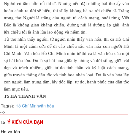
Người có tâm hồn rất thi sĩ. Nhưng nếu đặt những bài thơ ấy vào
hoàn cảnh ra đời sẽ hiểu, thi sĩ ấy không hề xa rời chiến sĩ. Trăng
trong thơ Người là trăng của người tù cách mạng, suối rừng Việt
Bắc là không gian kháng chiến, đường núi là đường áp giải, ánh
lửa chiều tối là ánh lửa lao động và niềm tin.
Từ thơ nhìn thấy người, từ người nhìn thấy văn hóa, thi ca Hồ Chí
Minh là một cánh cửa để đi vào chiều sâu văn hóa con người Hồ
Chí Minh. Văn hóa Hồ Chí Minh nhìn từ thi ca là văn hóa của một
sự hài hòa lớn. Đó là sự hài hòa giữa lý tưởng và đời sống, giữa cái
đẹp và trách nhiệm, giữa tự do tinh thần và kỷ luật cách mạng,
giữa truyền thống dân tộc và tinh hoa nhân loại. Đó là văn hóa lấy
con người làm trung tâm, lấy độc lập, tự do, hạnh phúc của dân tộc
làm mục tiêu.
TS HÀ THANH VÂN
Tag(s):
Hồ Chí Minh
văn hóa
-->
Ý KIẾN CỦA BẠN
Họ và tên