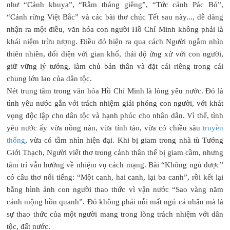
như “Cảnh khuya”, “Rằm tháng giêng”, “Tức cảnh Pác Bó”,
“Cảnh rừng Việt Bắc” và các bài thơ chúc Tết sau này..., dễ dàng
nhận ra một điều, văn hóa con người Hồ Chí Minh không phải là
khái niệm trừu tượng. Điều đó hiện ra qua cách Người ngắm nhìn
thiên nhiên, đối diện với gian khổ, thái độ ứng xử với con người,
giữ vững lý tưởng, làm chủ bản thân và đặt cái riêng trong cái
chung lớn lao của dân tộc.
Nét trung tâm trong văn hóa Hồ Chí Minh là lòng yêu nước. Đó là
tình yêu nước gắn với trách nhiệm giải phóng con người, với khát
vọng độc lập cho dân tộc và hạnh phúc cho nhân dân. Vì thế, tình
yêu nước ấy vừa nồng nàn, vừa tỉnh táo, vừa có chiều sâu
truyền
thống
, vừa có tầm nhìn hiện đại. Khi bị giam trong nhà tù Tưởng
Giới Thạch, Người viết thơ trong cảnh thân thể bị giam cầm, nhưng
tâm trí vẫn hướng về nhiệm vụ cách mạng. Bài “Không ngủ được”
có câu thơ nổi tiếng: “Một canh, hai canh, lại ba canh”, rồi kết lại
bằng hình ảnh con người thao thức vì vận nước “Sao vàng năm
cánh mộng hồn quanh”. Đó không phải nỗi mất ngủ cá nhân mà là
sự thao thức của một người mang trong lòng trách nhiệm với dân
tộc, đất nước.