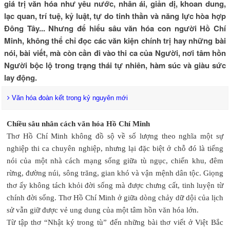
giá trị văn hóa như yêu nước, nhân ái, giản dị, khoan dung,
lạc quan, trí tuệ, kỷ luật, tự do tinh thần và năng lực hòa hợp
Đông Tây... Nhưng để hiểu sâu văn hóa con người Hồ Chí
Minh, không thể chỉ đọc các văn kiện chính trị hay những bài
nói, bài viết, mà còn cần đi vào thi ca của Người, nơi tâm hồn
Người bộc lộ trong trạng thái tự nhiên, hàm súc và giàu sức
lay động.
Văn hóa đoàn kết trong kỷ nguyên mới
Chiều sâu nhân cách văn hóa Hồ Chí Minh
Thơ Hồ Chí Minh không đồ sộ về số lượng theo nghĩa một sự
nghiệp thi ca chuyên nghiệp, nhưng lại đặc biệt ở chỗ đó là tiếng
nói của một nhà cách mạng sống giữa tù ngục, chiến khu, đêm
rừng, đường núi, sông trăng, gian khó và vận mệnh dân tộc. Giọng
thơ ấy không tách khỏi đời sống mà được chưng cất, tinh luyện từ
chính đời sống. Thơ Hồ Chí Minh ở giữa dòng chảy dữ dội của lịch
sử vẫn giữ được vẻ ung dung của một tâm hồn văn hóa lớn.
Từ tập thơ “Nhật ký trong tù” đến những bài thơ viết ở Việt Bắc