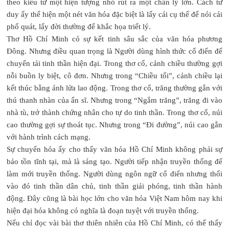
theo kiểu từ một hiện tượng nhỏ rút ra một chân lý lớn. Cách tư
duy ấy thể hiện một nét văn hóa đặc biệt là lấy cái cụ thể để nói cái
phổ quát, lấy đời thường để khắc họa triết lý.
Thơ Hồ Chí Minh có sự kết tinh sâu sắc của văn hóa phương
Đông. Nhưng điều quan trọng là Người dùng hình thức cổ điển để
chuyển tải tinh thần hiện đại. Trong thơ cổ, cảnh chiều thường gợi
nỗi buồn ly biệt, cô đơn. Nhưng trong “Chiều tối”, cảnh chiều lại
kết thúc bằng ánh lửa lao động. Trong thơ cổ, trăng thường gắn với
thú thanh nhàn của ẩn sĩ. Nhưng trong “Ngắm trăng”, trăng đi vào
nhà tù, trở thành chứng nhân cho tự do tinh thần. Trong thơ cổ, núi
cao thường gợi sự thoát tục. Nhưng trong “Đi đường”, núi cao gắn
với hành trình cách mạng.
Sự chuyển hóa ấy cho thấy văn hóa Hồ Chí Minh không phải sự
bảo tồn tĩnh tại, mà là sáng tạo. Người tiếp nhận truyền thống để
làm mới truyền thống. Người dùng ngôn ngữ cổ điển nhưng thổi
vào đó tinh thần dân chủ, tinh thần giải phóng, tinh thần hành
động. Đây cũng là bài học lớn cho văn hóa Việt Nam hôm nay khi
hiện đại hóa không có nghĩa là đoạn tuyệt với truyền thống.
Nếu chỉ đọc vài bài thơ thiên nhiên của Hồ Chí Minh, có thể thấy