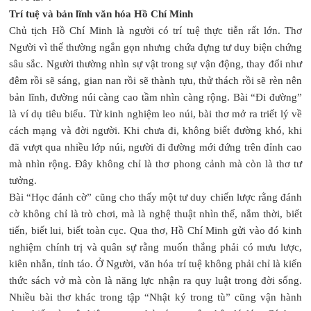
Trí tuệ và bản lĩnh văn hóa Hồ Chí Minh
Chủ tịch Hồ Chí Minh là người có trí tuệ thực tiễn rất lớn. Thơ
Người vì thế thường ngắn gọn nhưng chứa đựng tư duy biện chứng
sâu sắc. Người thường nhìn sự vật trong sự vận động, thay đổi như
đêm rồi sẽ sáng, gian nan rồi sẽ thành tựu, thử thách rồi sẽ rèn nên
bản lĩnh, đường núi càng cao tầm nhìn càng rộng. Bài “Đi đường”
là ví dụ tiêu biểu. Từ kinh nghiệm leo núi, bài thơ mở ra triết lý về
cách mạng và đời người. Khi chưa đi, không biết đường khó, khi
đã vượt qua nhiều lớp núi, người đi đường mới đứng trên đỉnh cao
mà nhìn rộng. Đây không chỉ là thơ phong cảnh mà còn là thơ tư
tưởng.
Bài “Học đánh cờ” cũng cho thấy một tư duy chiến lược rằng đánh
cờ không chỉ là trò chơi, mà là nghệ thuật nhìn thế, nắm thời, biết
tiến, biết lui, biết toàn cục. Qua thơ, Hồ Chí Minh gửi vào đó kinh
nghiệm chính trị và quân sự rằng muốn thắng phải có mưu lược,
kiên nhẫn, tỉnh táo. Ở Người, văn hóa trí tuệ không phải chỉ là kiến
thức sách vở mà còn là năng lực nhận ra quy luật trong đời sống.
Nhiều bài thơ khác trong tập “Nhật ký trong tù” cũng vận hành