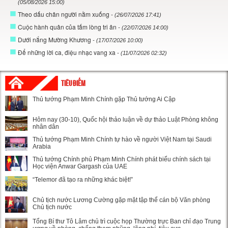
(05/08/2026 15:00)
Theo dấu chân người nằm xuống
- (26/07/2026 17:41)
Cuộc hành quân của tấm lòng tri ân
- (22/07/2026 14:00)
Dưới nắng Mường Khương
- (17/07/2026 10:00)
Để những lời ca, điệu nhạc vang xa
- (11/07/2026 02:32)
TIÊU ĐIỂM
Thủ tướng Phạm Minh Chính gặp Thủ tướng Ai Cập
Hôm nay (30-10), Quốc hội thảo luận về dự thảo Luật Phòng không
nhân dân
Thủ tướng Phạm Minh Chính tự hào về người Việt Nam tại Saudi
Arabia
Thủ tướng Chính phủ Phạm Minh Chính phát biểu chính sách tại
Học viện Anwar Gargash của UAE
“Telemor đã tạo ra những khác biệt!”
Chủ tịch nước Lương Cường gặp mặt tập thể cán bộ Văn phòng
Chủ tịch nước
Tổng Bí thư Tô Lâm chủ trì cuộc họp Thường trực Ban chỉ đạo Trung