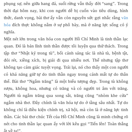
phụng sự, nên giữa hang đá, suối rừng vẫn thấy đời “sang”. Trong
thời đại hôm nay, khi con người dễ bị cuốn vào tiêu dùng, hình
thức, danh vọng, bài thơ ấy vẫn còn nguyên sức gợi nhắc rằng
văn
hóa
đích thực không nằm ở sự phô bày, mà ở năng lực sống có ý
nghĩa.
Một nét lớn trong văn hóa con người Hồ Chí Minh là tinh thần lạc
quan. Đó là bản lĩnh tinh thần được tôi luyện qua thử thách. Trong
tập thơ “Nhật ký trong tù”, bối cảnh sáng tác là nhà tù, bệnh tật,
đói rét, xiềng xích, bị giải đi qua nhiều nơi. Thế nhưng tập thơ
không tạo cảm giác tuyệt vọng. Trái lại, nó cho thấy một con người
có khả năng giữ tự do tinh thần ngay trong cảnh mất tự do thân
thể. Bài thơ “Ngắm trăng” là một biểu tượng đẹp. Trong tù không
rượu, không hoa, nhưng có trăng và có người tri âm với trăng.
Người tù ngắm trăng qua song sắt, trăng cũng “nhòm khe cửa”
ngắm nhà thơ. Đây chính là văn hóa tự do ở tầng sâu nhất. Tự do
không chỉ là điều kiện chính trị, xã hội, mà còn là ở năng lực tinh
thần. Các bài thơ chúc Tết của Hồ Chí Minh cũng là minh chứng rõ
nét cho tinh thần lạc quan ấy với lời kêu gọi “Tiến lên! Toàn thắng
ắt về ta!”.