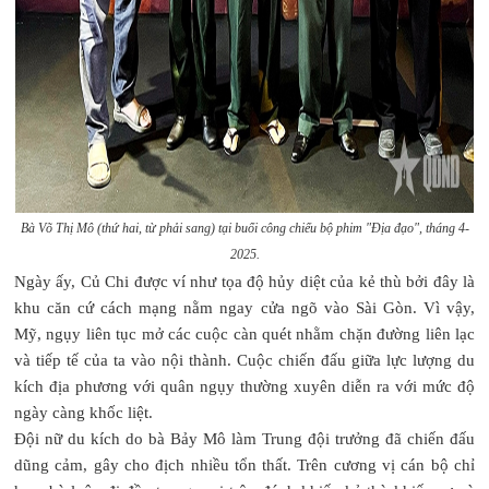
Bà Võ Thị Mô (thứ hai, từ phải sang) tại buổi công chiếu bộ phim "Địa đạo", tháng 4-
2025.
Ngày ấy, Củ Chi được ví như tọa độ hủy diệt của kẻ thù bởi đây là
khu căn cứ cách mạng nằm ngay cửa ngõ vào Sài Gòn. Vì vậy,
Mỹ, ngụy liên tục mở các cuộc càn quét nhằm chặn đường liên lạc
và tiếp tế của ta vào nội thành. Cuộc chiến đấu giữa lực lượng du
kích địa phương với quân ngụy thường xuyên diễn ra với mức độ
ngày càng khốc liệt.
Đội nữ du kích do bà Bảy Mô làm Trung đội trưởng đã chiến đấu
dũng cảm, gây cho địch nhiều tổn thất. Trên cương vị cán bộ chỉ