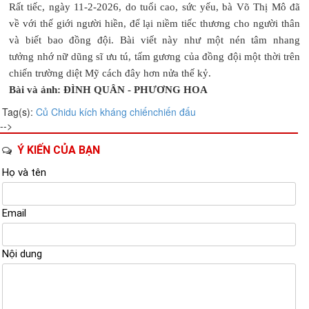
Rất tiếc, ngày 11-2-2026, do tuổi cao, sức yếu, bà Võ Thị Mô đã
về với thế giới người hiền, để lại niềm tiếc thương cho người thân
và biết bao đồng đội. Bài viết này như một nén tâm nhang
tưởng nhớ nữ dũng sĩ ưu tú, tấm gương của đồng đội một thời trên
chiến trường diệt Mỹ cách đây hơn nửa thế kỷ.
Bài và ảnh: ĐÌNH QUÂN - PHƯƠNG HOA
Tag(s):
Củ Chi
du kích
kháng chiến
chiến đấu
-->
Ý KIẾN CỦA BẠN
Họ và tên
Email
Nội dung