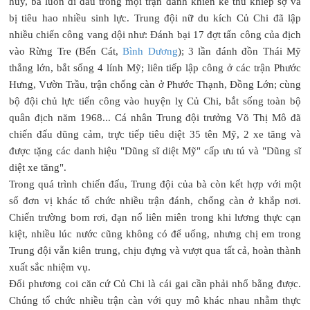
huy, bà luôn đi đầu trong mọi trận đánh khiến kẻ thù khiếp sợ và
bị tiêu hao nhiều sinh lực. Trung đội nữ du kích Củ Chi đã lập
nhiều chiến công vang dội như: Đánh bại 17 đợt tấn công của địch
vào Rừng Tre (Bến Cát,
Bình Dương
); 3 lần đánh đồn Thái Mỹ
thắng lớn, bắt sống 4 lính Mỹ; liên tiếp lập công ở các trận Phước
Hưng, Vườn Trầu, trận chống càn ở Phước Thạnh, Đồng Lớn; cùng
bộ đội chủ lực tiến công vào huyện lỵ Củ Chi, bắt sống toàn bộ
quân địch năm 1968... Cá nhân Trung đội trưởng Võ Thị Mô đã
chiến đấu dũng cảm, trực tiếp tiêu diệt 35 tên Mỹ, 2 xe tăng và
được tặng các danh hiệu "Dũng sĩ diệt Mỹ" cấp ưu tú và "Dũng sĩ
diệt xe tăng".
Trong quá trình chiến đấu, Trung đội của bà còn kết hợp với một
số đơn vị khác tổ chức nhiều trận đánh, chống càn ở khắp nơi.
Chiến trường bom rơi, đạn nổ liên miên trong khi lương thực cạn
kiệt, nhiều lúc nước cũng không có để uống, nhưng chị em trong
Trung đội vẫn kiên trung, chịu đựng và vượt qua tất cả, hoàn thành
xuất sắc nhiệm vụ.
Đối phương coi căn cứ Củ Chi là cái gai cần phải nhổ bằng được.
Chúng tổ chức nhiều trận càn với quy mô khác nhau nhằm thực