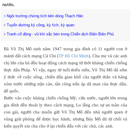
nước.
Ngôi trường chứng tích bên dòng Thạch Hãn
Tuyến đường kỳ công, kỳ tích, kỳ quan
Tranh cổ động - vũ khí sắc bén trong Chiến dịch Điện Biên Phủ
Bà Võ Thị Mô sinh năm 1947 trong gia đình có 11 người con ở
mảnh đất cách mạng Củ Chi (
TP Hồ Chí Minh
). Cha mẹ và các anh
chị lớn của bà đều hoạt động cách mạng từ thời kháng chiến chống
thực dân Pháp. Vì vậy, ngay từ tuổi thiếu niên, Võ Thị Mô đã sớm
ý thức về cuộc sống, chiến đấu gian khổ của người thân và hàng
xóm trước những trận càn, tấn công trấn áp dã man của thực dân,
đế quốc.
Bước vào cuộc kháng chiến chống Mỹ, cứu nước, người lớn trong
gia đình đều thoát ly theo cách mạng. Lo lắng cho sự an toàn của
con gái, người cha muốn gửi Võ Thị Mô đến nhà người quen ở
vùng giải phóng để được học hành, nhưng Bảy Mô đã từ chối và
kiên quyết xin cha cho ở lại chiến đấu với các chú, các anh.