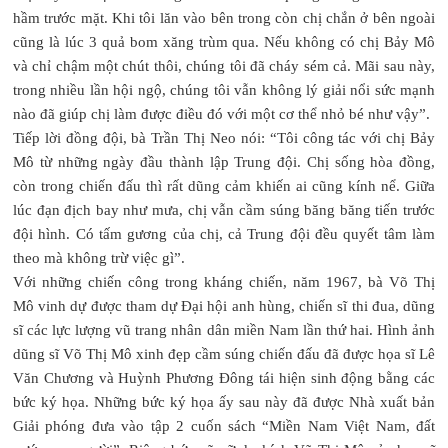
hầm trước mặt. Khi tôi lăn vào bên trong còn chị chắn ở bên ngoài
cũng là lúc 3 quả bom xăng trùm qua. Nếu không có chị Bảy Mô
và chỉ chậm một chút thôi, chúng tôi đã cháy sém cả. Mãi sau này,
trong nhiều lần hội ngộ, chúng tôi vẫn không lý giải nổi sức mạnh
nào đã giúp chị làm được điều đó với một cơ thể nhỏ bé như vậy”.
Tiếp lời đồng đội, bà Trần Thị Neo nói: “Tôi công tác với chị Bảy
Mô từ những ngày đầu thành lập Trung đội. Chị sống hòa đồng,
còn trong chiến đấu thì rất dũng cảm khiến ai cũng kính nể. Giữa
lúc đạn địch bay như mưa, chị vẫn cầm súng băng băng tiến trước
đội hình. Có tấm gương của chị, cả Trung đội đều quyết tâm làm
theo mà không trừ việc gì”.
Với những chiến công trong kháng chiến, năm 1967, bà Võ Thị
Mô vinh dự được tham dự Đại hội anh hùng, chiến sĩ thi đua, dũng
sĩ các lực lượng vũ trang nhân dân miền Nam lần thứ hai. Hình ảnh
dũng sĩ Võ Thị Mô xinh đẹp cầm súng chiến đấu đã được họa sĩ Lê
Văn Chương và Huỳnh Phương Đông tái hiện sinh động bằng các
bức ký họa. Những bức ký họa ấy sau này đã được Nhà xuất bản
Giải phóng đưa vào tập 2 cuốn sách “Miền Nam Việt Nam, đất