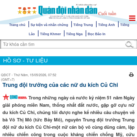
Trang chủ
Sự kiện và nhân chứng
Tiếng Trung
Tiếng Anh
Tiếng
Lào
Tiếng Khmer
Tiếng Nga
Đọc Báo In
HỒ SƠ - TƯ LIỆU
QĐCT - Thứ Năm, 15/05/2026, 07:52
(GMT+7)
Trung đội trưởng của các nữ du kích Củ Chi
Trong những ngày cả nước kỷ niệm 51 năm Ngày
giải phóng miền Nam, thống nhất đất nước, gặp gỡ cựu nữ
du kích Củ Chi, chúng tôi được nghe kể nhiều câu chuyện về
bà Võ Thị Mô (tức Bảy Mô), nguyên Trung đội trưởng Trung
đội nữ du kích Củ Chi-một nữ cán bộ vô cùng dũng cảm, lập
nhiều chiến công trong cuộc kháng chiến chống Mỹ, cứu