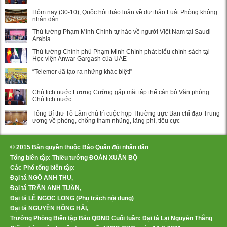
Hôm nay (30-10), Quốc hội thảo luận về dự thảo Luật Phòng không
nhân dân
Thủ tướng Phạm Minh Chính tự hào về người Việt Nam tại Saudi
Arabia
Thủ tướng Chính phủ Phạm Minh Chính phát biểu chính sách tại
Học viện Anwar Gargash của UAE
“Telemor đã tạo ra những khác biệt!”
Chủ tịch nước Lương Cường gặp mặt tập thể cán bộ Văn phòng
Chủ tịch nước
Tổng Bí thư Tô Lâm chủ trì cuộc họp Thường trực Ban chỉ đạo Trung
ương về phòng, chống tham nhũng, lãng phí, tiêu cực
© 2015 Bản quyền thuộc Báo Quân đội nhân dân
Tổng biên tập: Thiếu tướng ĐOÀN XUÂN BỘ
Các Phó tổng biên tập:
Đại tá NGÔ ANH THU,
Đại tá TRẦN ANH TUẤN,
Đại tá LÊ NGỌC LONG (Phụ trách nội dung)
Đại tá NGUYỄN HỒNG HẢI,
Trưởng Phòng Biên tập Báo QĐND Cuối tuần: Đại tá Lại Nguyên Thắng