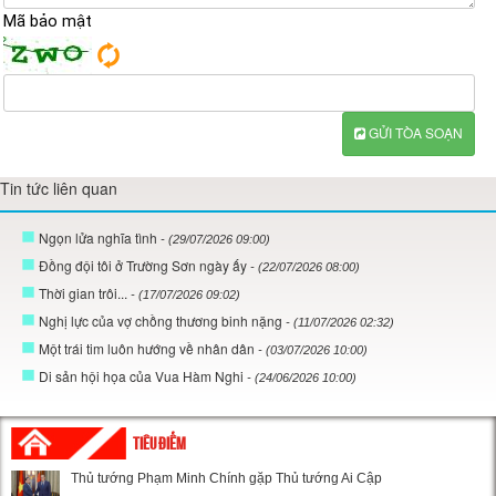
Mã bảo mật
GỬI TÒA SOẠN
Tin tức liên quan
Ngọn lửa nghĩa tình
- (29/07/2026 09:00)
Đồng đội tôi ở Trường Sơn ngày ấy
- (22/07/2026 08:00)
Thời gian trôi...
- (17/07/2026 09:02)
Nghị lực của vợ chồng thương binh nặng
- (11/07/2026 02:32)
Một trái tim luôn hướng về nhân dân
- (03/07/2026 10:00)
Di sản hội họa của Vua Hàm Nghi
- (24/06/2026 10:00)
TIÊU ĐIỂM
Thủ tướng Phạm Minh Chính gặp Thủ tướng Ai Cập