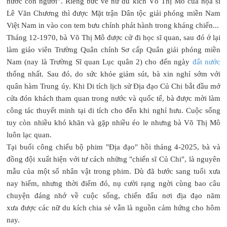
nước con người”. Riêng bức vẽ nữ du kích Võ Thị Mô của họa sĩ
Lê Văn Chương thì được Mặt trận Dân tộc giải phóng miền Nam
Việt Nam in vào con tem bưu chính phát hành trong kháng chiến...
Tháng 12-1970, bà Võ Thị Mô được cử đi học sĩ quan, sau đó ở lại
làm giáo viên Trường Quân chính Sơ cấp Quân giải phóng miền
Nam (nay là Trường Sĩ quan Lục quân 2) cho đến ngày
đất nước
thống nhất. Sau đó, do sức khỏe giảm sút, bà xin nghỉ sớm với
quân hàm Trung úy. Khi Di tích lịch sử Địa đạo Củ Chi bắt đầu mở
cửa đón khách tham quan trong nước và quốc tế, bà được mời làm
công tác thuyết minh tại di tích cho đến khi nghỉ hưu. Cuộc sống
tuy còn nhiều khó khăn và gặp nhiều éo le nhưng bà Võ Thị Mô
luôn lạc quan.
Tại buổi công chiếu bộ phim "Địa đạo" hồi tháng 4-2025, bà và
đồng đội xuất hiện với tư cách những "chiến sĩ Củ Chi", là nguyên
mẫu của một số nhân vật trong phim. Dù đã bước sang tuổi xưa
nay hiếm, nhưng thời điểm đó, nụ cười rạng ngời cùng bao câu
chuyện đáng nhớ về cuộc sống, chiến đấu nơi địa đạo năm
xưa được các nữ du kích chia sẻ vẫn là nguồn cảm hứng cho hôm
nay.