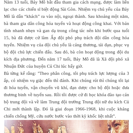
Năm 13 tuổi, Bảy Mô bắt đầu tham gia cách mạng, được làm liên
lạc cho các chiến sĩ biệt động Sài Gòn. Nhiệm vụ chủ yếu của Bảy
Mô là dẫn “khách” ra vào nội, ngoại thành. Sau khoảng một năm,
bà tham gia dân công hỏa tuyến và hoạt động công khai. Với bản
tính nhanh nhẹn và gan dạ trong công tác nên khi bước qua tuổi
15, bà đã được cử làm Ấp đội phó phụ trách đội dân công hỏa
tuyến. Nhiệm vụ của đội chủ yếu là cáng thương, tải đạn, phục vụ
bộ đội chủ lực chiến đấu. Sau đó, bà còn hoạt động trong đội du
kích địa phương. Đến năm 17 tuổi, Bảy Mô đã là Xã đội phó xã
Nhuận Đức của huyện Củ Chi lúc bấy giờ.
Bà từng kể rằng: "Theo phân công, tôi phụ trách lực lượng của 3
ấp, có nhiệm vụ giặc đến thì đánh. Khi chúng rút thì chúng tôi lại
đi hỏa tuyến, vận chuyển vũ khí, đạn dược cho bộ đội hoặc đưa
thương binh về tuyến sau. Rồi tôi được cử đi học khóa đào tạo cán
bộ trung đội và về làm Trung đội trưởng Trung đội nữ du kích Củ
Chi mới thành lập. Đó là giai đoạn 1966-1968, khi cuộc kháng
chiến chống Mỹ, cứu nước bước vào thời kỳ khốc liệt nhất”.