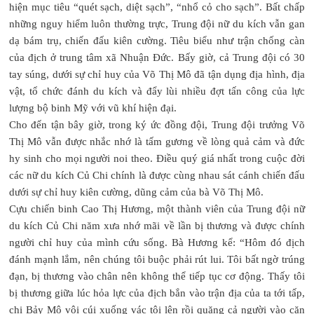
hiện mục tiêu “quét sạch, diệt sạch”, “nhổ cỏ cho sạch”. Bất chấp
những nguy hiểm luôn thường trực, Trung đội nữ du kích vẫn gan
dạ bám trụ, chiến đấu kiên cường. Tiêu biểu như trận chống càn
của địch ở trung tâm xã Nhuận Đức. Bấy giờ, cả Trung đội có 30
tay súng, dưới sự chỉ huy của Võ Thị Mô đã tận dụng địa hình, địa
vật, tổ chức đánh du kích và đẩy lùi nhiều đợt tấn công của lực
lượng bộ binh Mỹ với vũ khí hiện đại.
Cho đến tận bây giờ, trong ký ức đồng đội, Trung đội trưởng Võ
Thị Mô vẫn được nhắc nhớ là tấm gương về lòng quả cảm và đức
hy sinh cho mọi người noi theo. Điều quý giá nhất trong cuộc đời
các nữ du kích Củ Chi chính là được cùng nhau sát cánh chiến đấu
dưới sự chỉ huy kiên cường, dũng cảm của bà Võ Thị Mô.
Cựu chiến binh Cao Thị Hương, một thành viên của Trung đội nữ
du kích Củ Chi năm xưa nhớ mãi về lần bị thương và được chính
người chỉ huy của mình cứu sống. Bà Hương kể: “Hôm đó địch
đánh mạnh lắm, nên chúng tôi buộc phải rút lui. Tôi bất ngờ trúng
đạn, bị thương vào chân nên không thể tiếp tục cơ động. Thấy tôi
bị thương giữa lúc hỏa lực của địch bắn vào trận địa của ta tới tấp,
chị Bảy Mô vội cúi xuống vác tôi lên rồi quăng cả người vào căn