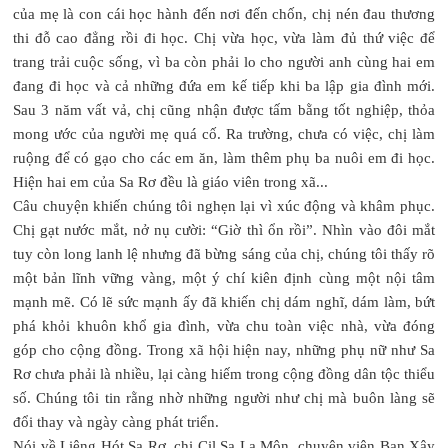
của mẹ là con cái học hành đến nơi đến chốn, chị nén đau thương
thi đỗ cao đẳng rồi đi học. Chị vừa học, vừa làm đủ thứ việc để
trang trải cuộc sống, vì ba còn phải lo cho người anh cùng hai em
đang đi học và cả những đứa em kế tiếp khi ba lập gia đình mới.
Sau 3 năm vất vả, chị cũng nhận được tấm bằng tốt nghiệp, thỏa
mong ước của người mẹ quá cố. Ra trường, chưa có việc, chị làm
ruộng để có gạo cho các em ăn, làm thêm phụ ba nuôi em đi học.
Hiện hai em của Sa Rơ đều là giáo viên trong xã...
Câu chuyện khiến chúng tôi nghẹn lại vì xúc động và khâm phục.
Chị gạt nước mắt, nở nụ cười: “Giờ thì ổn rồi”. Nhìn vào đôi mắt
tuy còn long lanh lệ nhưng đã bừng sáng của chị, chúng tôi thấy rõ
một bản lĩnh vững vàng, một ý chí kiên định cùng một nội tâm
mạnh mẽ. Có lẽ sức mạnh ấy đã khiến chị dám nghĩ, dám làm, bứt
phá khỏi khuôn khổ gia đình, vừa chu toàn việc nhà, vừa đóng
góp cho cộng đồng. Trong xã hội hiện nay, những phụ nữ như Sa
Rơ chưa phải là nhiều, lại càng hiếm trong cộng đồng dân tộc thiểu
số. Chúng tôi tin rằng nhờ những người như chị mà buôn làng sẽ
đổi thay và ngày càng phát triển.
Nói về Liêng Hót Sa Rơ, chị Cil Sa La Môn, chuyên viên Ban Xây