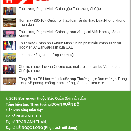
Thủ tướng Phạm Minh Chính gặp Thủ tướng Ai Cập
Hôm nay (30-10), Quốc hội thảo luận về dự thảo Luật Phòng không
nhân dân
Thủ tướng Phạm Minh Chính tự hào về người Việt Nam tại Saudi
Arabia
Thủ tướng Chính phủ Phạm Minh Chính phát biểu chính sách tại
Học viện Anwar Gargash của UAE
“Telemor đã tạo ra những khác biệt!”
Chủ tịch nước Lương Cường gặp mặt tập thể cán bộ Văn phòng
Chủ tịch nước
Tổng Bí thư Tô Lâm chủ trì cuộc họp Thường trực Ban chỉ đạo Trung
ương về phòng, chống tham nhũng, lãng phí, tiêu cực
© 2015 Bản quyền thuộc Báo Quân đội nhân dân
Tổng biên tập: Thiếu tướng ĐOÀN XUÂN BỘ
Các Phó tổng biên tập:
Đại tá NGÔ ANH THU,
Đại tá TRẦN ANH TUẤN,
Đại tá LÊ NGỌC LONG (Phụ trách nội dung)