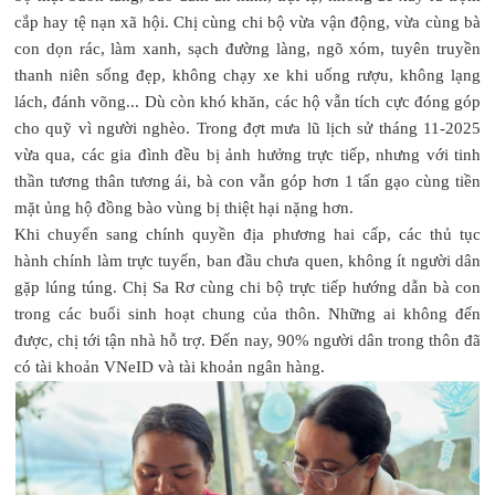
cắp hay tệ nạn xã hội. Chị cùng chi bộ vừa vận động, vừa cùng bà
con dọn rác, làm xanh, sạch đường làng, ngõ xóm, tuyên truyền
thanh niên sống đẹp, không chạy xe khi uống rượu, không lạng
lách, đánh võng... Dù còn khó khăn, các hộ vẫn tích cực đóng góp
cho quỹ vì người nghèo. Trong đợt mưa lũ lịch sử tháng 11-2025
vừa qua, các gia đình đều bị ảnh hưởng trực tiếp, nhưng với tinh
thần tương thân tương ái, bà con vẫn góp hơn 1 tấn gạo cùng tiền
mặt ủng hộ đồng bào vùng bị thiệt hại nặng hơn.
Khi chuyển sang chính quyền địa phương hai cấp, các thủ tục
hành chính làm trực tuyến, ban đầu chưa quen, không ít người dân
gặp lúng túng. Chị Sa Rơ cùng chi bộ trực tiếp hướng dẫn bà con
trong các buổi sinh hoạt chung của thôn. Những ai không đến
được, chị tới tận nhà hỗ trợ. Đến nay, 90% người dân trong thôn đã
có tài khoản VNeID và tài khoản ngân hàng.