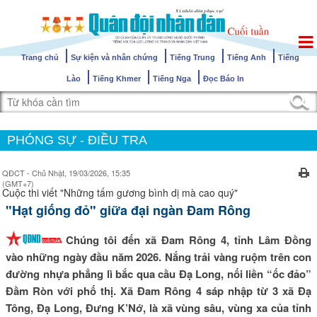
Trang chủ
Sự kiện và nhân chứng
Tiếng Trung
Tiếng Anh
Tiếng
Lào
Tiếng Khmer
Tiếng Nga
Đọc Báo In
PHÓNG SỰ - ĐIỀU TRA
QĐCT - Chủ Nhật, 19/03/2026, 15:35
(GMT+7)
Cuộc thi viết "Những tấm gương bình dị mà cao quý"
"Hạt giống đỏ" giữa đại ngàn Đam Rông
Chúng tôi đến xã Đam Rông 4, tỉnh Lâm Đồng
vào những ngày đầu năm 2026. Nắng trải vàng ruộm trên con
đường nhựa phẳng lì bắc qua cầu Đạ Long, nối liền “ốc đảo”
Đầm Ròn với phố thị. Xã Đam Rông 4 sáp nhập từ 3 xã Đạ
Tông, Đạ Long, Đưng K’Nớ, là xã vùng sâu, vùng xa của tỉnh