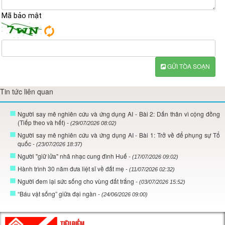
Mã bảo mật
GỬI TÒA SOẠN
Tin tức liên quan
Người say mê nghiên cứu và ứng dụng AI - Bài 2: Dấn thân vì cộng đồng
(Tiếp theo và hết)
- (29/07/2026 08:02)
Người say mê nghiên cứu và ứng dụng AI - Bài 1: Trở về để phụng sự Tổ
quốc
- (23/07/2026 18:37)
Người "giữ lửa" nhã nhạc cung đình Huế
- (17/07/2026 09:02)
Hành trình 30 năm đưa liệt sĩ về đất mẹ
- (11/07/2026 02:32)
Người đem lại sức sống cho vùng đất trắng
- (03/07/2026 15:52)
“Báu vật sống” giữa đại ngàn
- (24/06/2026 09:00)
TIÊU ĐIỂM