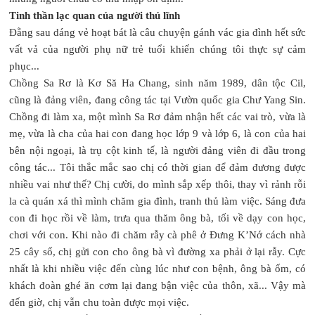
Tinh thần lạc quan của người thủ lĩnh
Đằng sau dáng vẻ hoạt bát là câu chuyện gánh vác gia đình hết sức
vất vả của người phụ nữ trẻ tuổi khiến chúng tôi thực sự cảm
phục...
Chồng Sa Rơ là Kơ Să Ha Chang, sinh năm 1989, dân tộc Cil,
cũng là đảng viên, đang công tác tại Vườn quốc gia Chư Yang Sin.
Chồng đi làm xa, một mình Sa Rơ đảm nhận hết các vai trò, vừa là
mẹ, vừa là cha của hai con đang học lớp 9 và lớp 6, là con của hai
bên nội ngoại, là trụ cột kinh tế, là người đảng viên đi đầu trong
công tác... Tôi thắc mắc sao chị có thời gian để đảm đương được
nhiều vai như thế? Chị cười, do mình sắp xếp thôi, thay vì rảnh rỗi
la cà quán xá thì mình chăm gia đình, tranh thủ làm việc. Sáng đưa
con đi học rồi về làm, trưa qua thăm ông bà, tối về dạy con học,
chơi với con. Khi nào đi chăm rẫy cà phê ở Đưng K’Nớ cách nhà
25 cây số, chị gửi con cho ông bà vì đường xa phải ở lại rẫy. Cực
nhất là khi nhiều việc đến cùng lúc như con bệnh, ông bà ốm, có
khách đoàn ghé ăn cơm lại đang bận việc của thôn, xã... Vậy mà
đến giờ, chị vẫn chu toàn được mọi việc.