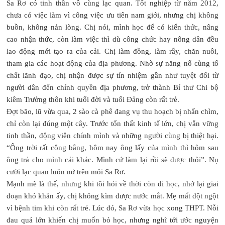
Sa Rơ có tinh thần vô cùng lạc quan. Tốt nghiệp từ năm 2012,
chưa có việc làm vì công việc ưu tiên nam giới, nhưng chị không
buồn, không nản lòng. Chị nói, mình học để có kiến thức, nâng
cao nhận thức, còn làm việc thì dù công chức hay nông dân đều
lao động mới tạo ra của cải. Chị làm đồng, làm rẫy, chăn nuôi,
tham gia các hoạt động của địa phương. Nhờ sự năng nổ cùng tố
chất lãnh đạo, chị nhận được sự tín nhiệm gần như tuyệt đối từ
người dân đến chính quyền địa phương, trở thành Bí thư Chi bộ
kiêm Trưởng thôn khi tuổi đời và tuổi Đảng còn rất trẻ.
Đợt bão, lũ vừa qua, 2 sào cà phê đang vụ thu hoạch bị nhấn chìm,
chỉ còn lại đúng một cây. Trước tổn thất kinh tế lớn, chị vẫn vững
tinh thần, động viên chính mình và những người cùng bị thiệt hại.
“Ông trời rất công bằng, hôm nay ông lấy của mình thì hôm sau
ông trả cho mình cái khác. Mình cứ làm lại rồi sẽ được thôi”. Nụ
cười lạc quan luôn nở trên môi Sa Rơ.
Mạnh mẽ là thế, nhưng khi tôi hỏi về thời còn đi học, nhớ lại giai
đoạn khó khăn ấy, chị không kìm được nước mắt. Mẹ mất đột ngột
vì bệnh tim khi còn rất trẻ. Lúc đó, Sa Rơ vừa học xong THPT. Nỗi
đau quá lớn khiến chị muốn bỏ học, nhưng nghĩ tới ước nguyện