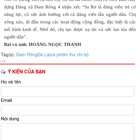
dựng Đảng xã Đam Rông 4 nhận xét: “Sa Rơ là đảng viên trẻ có
năng lực, có sức ảnh hưởng với cả đảng viên lẫn người dân. Chị
xông xáo, đi đầu trong các hoạt động cộng đồng, đặc biệt là các
mô hình kinh tế. Nhờ đó, chị tạo được uy tín và sức lan tỏa đến
người dân”.
Bài và ảnh: HOÀNG NGỌC THANH
Tag(s):
Đam Rông
Đà Lạt
cà phê
bí thư chi bộ
-->
Ý KIẾN CỦA BẠN
Họ và tên
Email
Nội dung