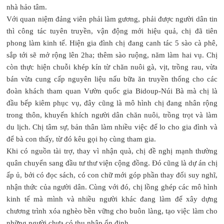
nhà hảo tâm.
Với quan niệm đảng viên phải làm gương, phải được người dân tin
thì công tác tuyên truyền, vận động mới hiệu quả, chị đã tiên
phong làm kinh tế. Hiện gia đình chị đang canh tác 5 sào cà phê,
sắp tới sẽ mở rộng lên 2ha; thêm sào ruộng, năm làm hai vụ. Chị
còn thực hiện chuỗi khép kín từ chăn nuôi gà, vịt, trồng rau, vừa
bán vừa cung cấp nguyên liệu nấu bữa ăn truyền thống cho các
đoàn khách tham quan Vườn quốc gia Bidoup-Núi Bà mà chị là
đầu bếp kiêm phục vụ, đây cũng là mô hình chị đang nhân rộng
trong thôn, khuyến khích người dân chăn nuôi, trồng trọt và làm
du lịch. Chị tâm sự, bản thân làm nhiều việc để lo cho gia đình và
để bà con thấy, từ đó kêu gọi họ cùng tham gia.
Khi có nguồn tài trợ, thay vì nhận quà, chị đề nghị mạnh thường
quân chuyển sang đầu tư thư viện cộng đồng. Đó cũng là dự án chị
ấp ủ, bởi có đọc sách, có con chữ mới góp phần thay đổi suy nghĩ,
nhận thức của người dân. Cùng với đó, chị lồng ghép các mô hình
kinh tế mà mình và nhiều người khác đang làm để xây dựng
chương trình xóa nghèo bền vững cho buôn làng, tạo việc làm cho
những người chưa có thu nhập ổn định.