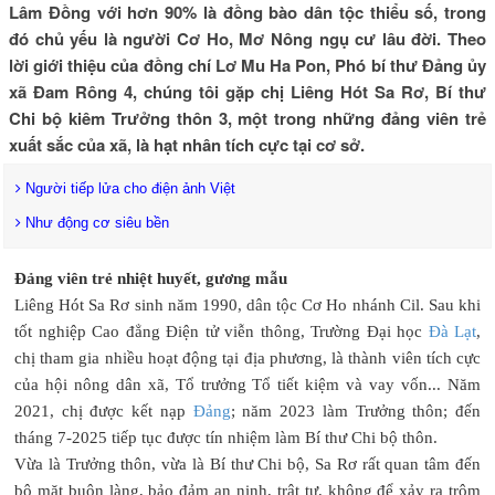
Lâm Đồng với hơn 90% là đồng bào dân tộc thiểu số, trong
đó chủ yếu là người Cơ Ho, Mơ Nông ngụ cư lâu đời. Theo
lời giới thiệu của đồng chí Lơ Mu Ha Pon, Phó bí thư Đảng ủy
xã Đam Rông 4, chúng tôi gặp chị Liêng Hót Sa Rơ, Bí thư
Chi bộ kiêm Trưởng thôn 3, một trong những đảng viên trẻ
xuất sắc của xã, là hạt nhân tích cực tại cơ sở.
Người tiếp lửa cho điện ảnh Việt
Như động cơ siêu bền
Đảng viên trẻ nhiệt huyết, gương mẫu
Liêng Hót Sa Rơ sinh năm 1990, dân tộc Cơ Ho nhánh Cil. Sau khi
tốt nghiệp Cao đẳng Điện tử viễn thông, Trường Đại học
Đà Lạt
,
chị tham gia nhiều hoạt động tại địa phương, là thành viên tích cực
của hội nông dân xã, Tổ trưởng Tổ tiết kiệm và vay vốn... Năm
2021, chị được kết nạp
Đảng
; năm 2023 làm Trưởng thôn; đến
tháng 7-2025 tiếp tục được tín nhiệm làm Bí thư Chi bộ thôn.
Vừa là Trưởng thôn, vừa là Bí thư Chi bộ, Sa Rơ rất quan tâm đến
bộ mặt buôn làng, bảo đảm an ninh, trật tự, không để xảy ra trộm