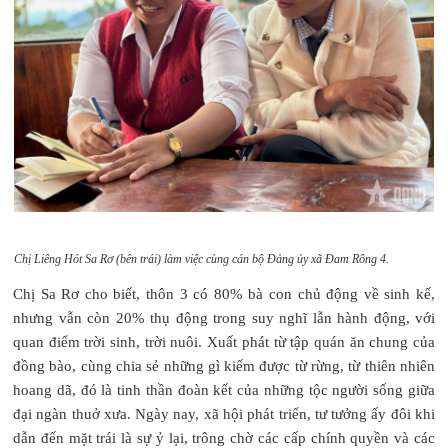
Chị Liêng Hót Sa Rơ (bên trái) làm việc cùng cán bộ Đảng ủy xã Đam Rông 4.
Chị Sa Rơ cho biết, thôn 3 có 80% bà con chủ động về sinh kế,
nhưng vẫn còn 20% thụ động trong suy nghĩ lẫn hành động, với
quan điểm trời sinh, trời nuôi. Xuất phát từ tập quán ăn chung của
đồng bào, cùng chia sẻ những gì kiếm được từ rừng, từ thiên nhiên
hoang dã, đó là tinh thần đoàn kết của những tộc người sống giữa
đại ngàn thuở xưa. Ngày nay, xã hội phát triển, tư tưởng ấy đôi khi
dẫn đến mặt trái là sự ỷ lại, trông chờ các cấp chính quyền và các