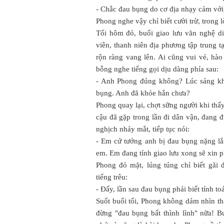
- Chắc đau bụng do cơ địa nhạy cảm với.
Phong nghe vậy chỉ biết cười trừ, trong 
Tối hôm đó, buổi giao lưu văn nghệ di
viên, thanh niên địa phương tập trung tạ
rộn ràng vang lên. Ai cũng vui vẻ, hà
bỗng nghe tiếng gọi dịu dàng phía sau:
- Anh Phong đúng không? Lúc sáng kh
bụng. Anh đã khỏe hẳn chưa?
Phong quay lại, chợt sững người khi thấ
cậu đã gặp trong lần đi dân vận, đang đ
nghịch nháy mắt, tiếp tục nói:
- Em cứ tưởng anh bị đau bụng nặng lắ
em. Em đang tính giao lưu xong sẽ xin 
Phong đỏ mặt, lúng túng chỉ biết gãi
tiếng trêu:
- Đấy, lần sau đau bụng phải biết tính to
Suốt buổi tối, Phong không dám nhìn th
đừng "đau bụng bất thình lình" nữa! B