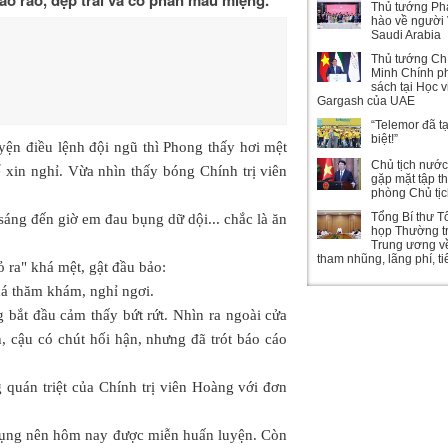
Thủ tướng Ph
hào về người 
Saudi Arabia
Thủ tướng Ch
Minh Chính ph
sách tại Học 
Gargash của UAE
“Telemor đã t
biệt!”
yện điều lệnh đội ngũ thì Phong thấy hơi mệt
Chủ tịch nướ
ể xin nghỉ. Vừa nhìn thấy bóng Chính trị viên
gặp mặt tập t
phòng Chủ tị
Tổng Bí thư T
sáng đến giờ em đau bụng dữ dội... chắc là ăn
họp Thường t
Trung ương v
tham nhũng, lãng phí, t
ỏ ra" khá mệt, gật đầu bảo:
xá thăm khám, nghỉ ngơi.
bắt đầu cảm thấy bứt rứt. Nhìn ra ngoài cửa
, cậu có chút hối hận, nhưng đã trót báo cáo
 quán triệt của Chính trị viên Hoàng với đơn
 bụng nên hôm nay được miễn huấn luyện. Còn