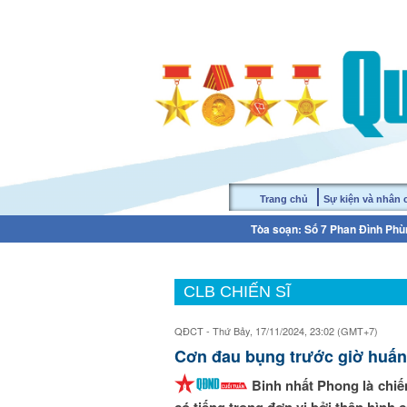
Trang chủ
Sự kiện và nhân
Tòa soạn: Số 7 Phan Đình Phùn
CLB CHIẾN SĨ
QĐCT - Thứ Bảy, 17/11/2024, 23:02 (GMT+7)
Cơn đau bụng trước giờ huấn
Binh nhất Phong là chiế
có tiếng trong đơn vị bởi thân hình 