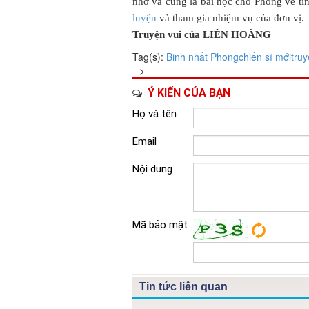
nhớ và cũng là bài học cho Phong về tín
luyện
và tham gia nhiệm vụ của đơn vị.
Truyện vui của LIÊN HOÀNG
Tag(s):
Binh nhất Phong
chiến sĩ mới
truy
-->
Ý KIẾN CỦA BẠN
Họ và tên
Email
Nội dung
Mã bảo mật
Tin tức liên quan