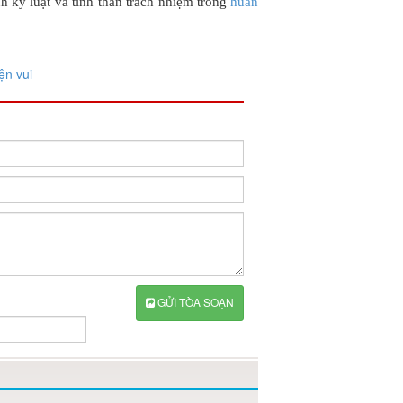
h kỷ luật và tinh thần trách nhiệm trong
huấn
ện vui
GỬI TÒA SOẠN