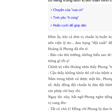
Chuyện của “vua cờ”
Tình yêu “4 cùng”
Hoãn cưới để giúp dân
Hôm ấy, khi cả đơn vị chuẩn bị huấn lu
nên viện lý do... đau bụng "đột xuất" đ
Hoàng là Phong đã rên rỉ:
- Báo cáo thủ trưởng, không hiểu sao từ 
trúng gì rồi ạ!
Chính trị viên Hoàng nhìn thấy Phong "t
- Cậu thấy không khỏe thì cứ vào bệnh 
Nằm trong bệnh xá được một lúc, Phong 
sổ, thấy đồng đội chuẩn bị dàn đội hình
xin phép chỉ huy rồi.
Ngay lúc này, bất ngờ Phong nghe tiếng
vị vang lên:
- Tất cả chú ý! Đồng chí Phong bị đau