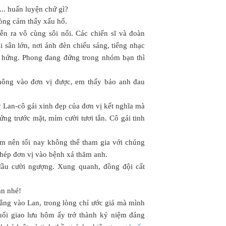
.. huấn luyện chứ gì?
lòng cảm thấy xấu hổ.
ễn ra vô cùng sôi nổi. Các chiến sĩ và đoàn
i sân lớn, nơi ánh đèn chiếu sáng, tiếng nhạc
o hứng. Phong đang đứng trong nhóm bạn thì
ông vào đơn vị được, em thấy bảo anh đau
y Lan-cô gái xinh đẹp của đơn vị kết nghĩa mà
ứng trước mặt, mỉm cười tươi tắn. Cô gái tinh
m nên tối nay không thể tham gia với chúng
phép đơn vị vào bệnh xá thăm anh.
 đầu cười ngượng. Xung quanh, đồng đội cất
án nhé!
ẳng vào Lan, trong lòng chỉ ước giá mà mình
uổi giao lưu hôm ấy trở thành kỷ niệm đáng