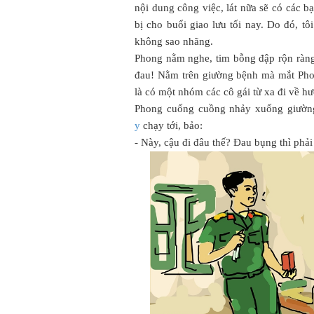
nội dung công việc, lát nữa sẽ có các 
bị cho buổi giao lưu tối nay. Do đó, tô
không sao nhãng.
Phong nằm nghe, tim bỗng đập rộn ràng.
đau! Nằm trên giường bệnh mà mắt Phon
là có một nhóm các cô gái từ xa đi về hư
Phong cuống cuồng nhảy xuống giường
y
chạy tới, bảo:
- Này, cậu đi đâu thế? Đau bụng thì phả