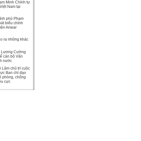
ạm Minh Chính tự
Việt Nam tại
ính phủ Phạm
át biểu chính
viện Anwar
ạo ra những khác
c Lương Cường
hể cán bộ Văn
ch nước
ô Lâm chủ trì cuộc
rực Ban chỉ đạo
ề phòng, chống
iêu cực