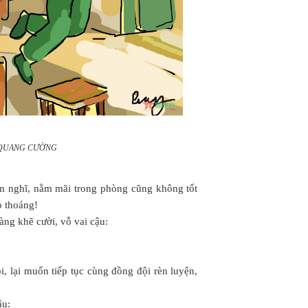
a QUANG CƯỜNG
em nghĩ, nằm mãi trong phòng cũng không tốt
o thoáng!
àng khẽ cười, vỗ vai cậu:
i, lại muốn tiếp tục cùng đồng đội rèn luyện,
ậu: