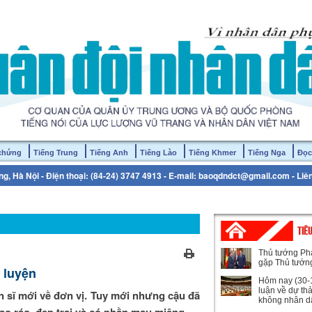
 chứng
Tiếng Trung
Tiếng Anh
Tiếng Lào
Tiếng Khmer
Tiếng Nga
Đọc
g, Hà Nội - Điện thoại: (84-24) 3747 4913 - E-mail: baoqdndct@gmail.com - Liê
TIÊ
Thủ tướng Ph
gặp Thủ tướn
 luyện
Hôm nay (30-1
luận về dự th
n sĩ mới về đơn vị. Tuy mới nhưng cậu đã
không nhân d
cao ráo, đẹp trai và có phần mau miệng.