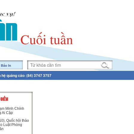
 Báo In
n hệ quảng cáo: (84) 3747 3757
U ĐIỂM
ạm Minh Chính
g Ai Cập
0), Quốc hội thảo
ảo Luật Phòng
ân