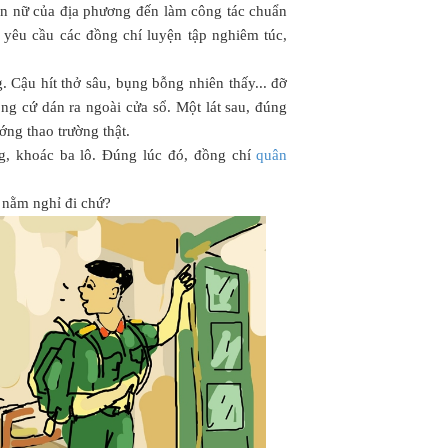
bạn nữ của địa phương đến làm công tác chuẩn
i yêu cầu các đồng chí luyện tập nghiêm túc,
 Cậu hít thở sâu, bụng bỗng nhiên thấy... đỡ
g cứ dán ra ngoài cửa sổ. Một lát sau, đúng
ớng thao trường thật.
, khoác ba lô. Đúng lúc đó, đồng chí
quân
i nằm nghỉ đi chứ?