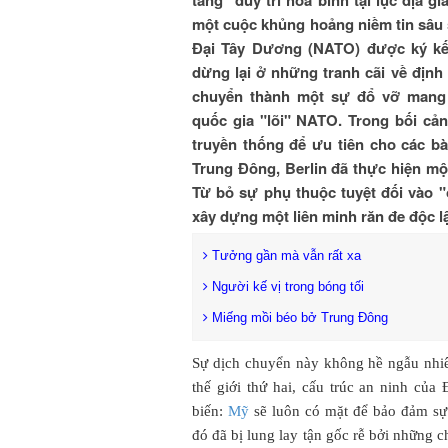
một cuộc khủng hoảng niềm tin sâu 
Đại Tây Dương (NATO) được ký kế
dừng lại ở những tranh cãi về địn
chuyển thành một sự đổ vỡ mang 
quốc gia "lõi" NATO. Trong bối cả
truyền thống để ưu tiên cho các bà
Trung Đông, Berlin đã thực hiện mộ
Từ bỏ sự phụ thuộc tuyệt đối vào "
xây dựng một liên minh răn đe độc l
Tưởng gần mà vẫn rất xa
Người kế vị trong bóng tối
Miếng mồi béo bở Trung Đông
Sự dịch chuyển này không hề ngẫu nhiê
thế giới thứ hai, cấu trúc an ninh của
biến:
Mỹ
sẽ luôn có mặt để bảo đảm sự 
đó đã bị lung lay tận gốc rễ bởi những c