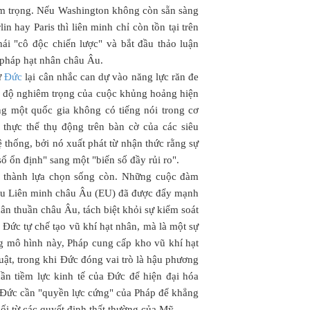
m trọng. Nếu Washington không còn sẵn sàng
lin hay Paris thì liên minh chỉ còn tồn tại trên
hái "cô độc chiến lược" và bắt đầu thảo luận
 pháp hạt nhân châu Âu.
ư
Đức
lại cân nhắc can dự vào năng lực răn đe
c độ nghiêm trọng của cuộc khủng hoảng hiện
ng một quốc gia không có tiếng nói trong cơ
 thực thể thụ động trên bàn cờ của các siêu
thống, bởi nó xuất phát từ nhận thức rằng sự
 ổn định" sang một "biến số đầy rủi ro".
trở thành lựa chọn sống còn. Những cuộc đàm
ầu Liên minh châu Âu (EU) đã được đẩy mạnh
n thuần châu Âu, tách biệt khỏi sự kiểm soát
Đức tự chế tạo vũ khí hạt nhân, mà là một sự
ng mô hình này, Pháp cung cấp kho vũ khí hạt
ật, trong khi Đức đóng vai trò là hậu phương
ần tiềm lực kinh tế của Đức để hiện đại hóa
, Đức cần "quyền lực cứng" của Pháp để khẳng
ối từ các quyết định thất thường của Mỹ.