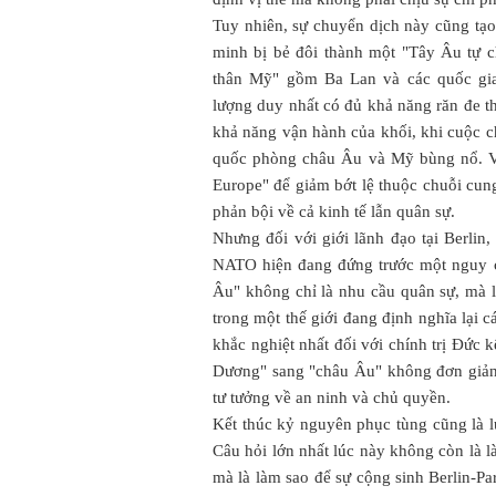
Tuy nhiên, sự chuyển dịch này cũng tạo
minh bị bẻ đôi thành một "Tây Âu tự
thân Mỹ" gồm Ba Lan và các quốc gia
lượng duy nhất có đủ khả năng răn đe th
khả năng vận hành của khối, khi cuộc c
quốc phòng châu Âu và Mỹ bùng nổ. Việ
Europe" để giảm bớt lệ thuộc chuỗi cun
phản bội về cả kinh tế lẫn quân sự.
Nhưng đối với giới lãnh đạo tại Berlin,
NATO hiện đang đứng trước một nguy c
Âu" không chỉ là nhu cầu quân sự, mà l
trong một thế giới đang định nghĩa lại 
khắc nghiệt nhất đối với chính trị Đức
Dương" sang "châu Âu" không đơn giản l
tư tưởng về an ninh và chủ quyền.
Kết thúc kỷ nguyên phục tùng cũng là l
Câu hỏi lớn nhất lúc này không còn là l
mà là làm sao để sự cộng sinh Berlin-Pa