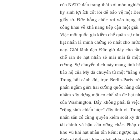
của NATO đến trạng thái xói mòn nghiê
hy sinh lợi ích cốt lõi để bảo vệ một Ber
giấy tờ. Đức bỗng chốc rơi vào trạng t
công khai về khả năng tiếp cận một giải
Việc một quốc gia kiềm chế quân sự nh
hạt nhân là minh chứng rõ nhất cho mứ
nay. Giới lãnh đạo Đức giờ đây cho rằ
chế răn đe hạt nhân sẽ mãi mãi là một
cường. Sự chuyển dịch này mang tính hệ 
bảo hộ của Mỹ đã chuyển từ một "hằng số
Trong bối cảnh đó, trục Berlin-Paris 
phán ngầm giữa hai cường quốc hàng đ
nhằm xây dựng một cơ chế răn đe hạt nhâ
của Washington. Đây không phải là việc 
"cộng sinh chiến lược" đầy tinh vi. Tro
nhân sẵn có cùng quyền kiểm soát kỹ thu
tài chính và hậu cần vững chắc. Pháp c
kho vũ khí hạt nhân tốn kém; ngược lại
định vị thế mà không phải chịu sự chi ph