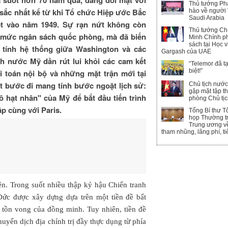
Thủ tướng Ph
sắc nhất kể từ khi Tổ chức Hiệp ước Bắc
hào về người 
Saudi Arabia
t vào năm 1949. Sự rạn nứt không còn
Thủ tướng Ch
h mức ngân sách quốc phòng, mà đã biến
Minh Chính ph
sách tại Học 
tính hệ thống giữa Washington và các
Gargash của UAE
nh nước Mỹ dần rút lui khỏi các cam kết
“Telemor đã t
biệt!”
i toán nội bộ và những mặt trận mới tại
t bước đi mang tính bước ngoặt lịch sử:
Chủ tịch nướ
gặp mặt tập t
ô hạt nhân" của Mỹ để bắt đầu tiến trình
phòng Chủ tị
ập cùng với Paris.
Tổng Bí thư T
họp Thường t
Trung ương v
tham nhũng, lãng phí, t
n. Trong suốt nhiều thập kỷ hậu Chiến tranh
 Đức được xây dựng dựa trên một tiền đề bất
tồn vong của đồng minh. Tuy nhiên, tiền đề
huyển dịch địa chính trị đầy thực dụng từ phía