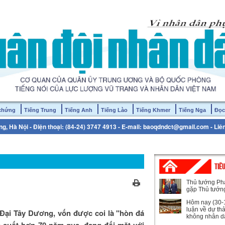
 chứng
Tiếng Trung
Tiếng Anh
Tiếng Lào
Tiếng Khmer
Tiếng Nga
Đọc
g, Hà Nội - Điện thoại: (84-24) 3747 4913 - E-mail: baoqdndct@gmail.com - Liê
TIÊ
Thủ tướng Ph
gặp Thủ tướn
Hôm nay (30-1
luận về dự th
 Đại Tây Dương, vốn được coi là "hòn đá
không nhân d
già suốt hơn 70 năm qua, đang đối mặt với