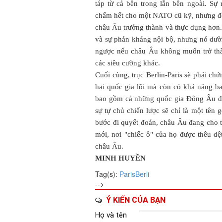
táp từ cả bên trong lẫn bên ngoài. Sự
chấm hết cho một NATO cũ kỹ, nhưng đồn
châu Âu trưởng thành và thực dụng hơn.
và sự phản kháng nội bộ, nhưng nó dườ
ngược nếu châu Âu không muốn trở thà
các siêu cường khác.
Cuối cùng, trục Berlin-Paris sẽ phải ch
hai quốc gia lõi mà còn có khả năng ba
bao gồm cả những quốc gia Đông Âu đa
sự tự chủ chiến lược sẽ chỉ là một tên 
bước đi quyết đoán, châu Âu đang cho t
mới, nơi "chiếc ô" của họ được thêu d
châu Âu.
MINH HUYỀN
Tag(s):
Paris
Berli
-->
Ý KIẾN CỦA BẠN
Họ và tên