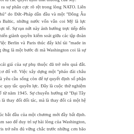
 ra sự phân cực rõ rệt trong lòng NATO. Liên
 chủ" do Đức-Pháp dẫn đầu và một "Đông Âu
 Baltic, những nước vốn vẫn coi Mỹ là lực
ực tế. Sự rạn nứt này ảnh hưởng trực tiếp đến
hiến giành quyền kiểm soát giữa các tập đoàn
c Berlin và Paris thúc đẩy khí tài "made in
g ứng là một bước đi mà Washington coi là sự
 cái giá của sự phụ thuộc đã trở nên quá đắt.
ơ đổ vỡ. Việc xây dựng một "pháo đài châu
à yêu cầu sống còn để tự quyết định số phận
các quy tắc quyền lực. Đây là cuộc thử nghiệm
 kể từ năm 1945. Sự chuyển hướng từ "Đại Tây
à thay đổi đối tác, mà là thay đổi cả một hệ
úc bắt đầu của một chương mới đầy bất định.
àm sao để duy trì sự hài lòng của Washington,
ris trở nên đủ vững chắc trước những cơn bão