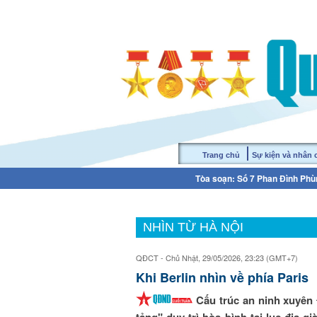
Trang chủ
Sự kiện và nhân
Tòa soạn: Số 7 Phan Đình Phùn
NHÌN TỪ HÀ NỘI
QĐCT - Chủ Nhật, 29/05/2026, 23:23 (GMT+7)
Khi Berlin nhìn về phía Paris
Cấu trúc an ninh xuyên
tảng" duy trì hòa bình tại lục địa 