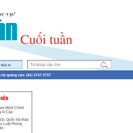
 Báo In
n hệ quảng cáo: (84) 3747 3757
U ĐIỂM
ạm Minh Chính
g Ai Cập
0), Quốc hội thảo
ảo Luật Phòng
ân