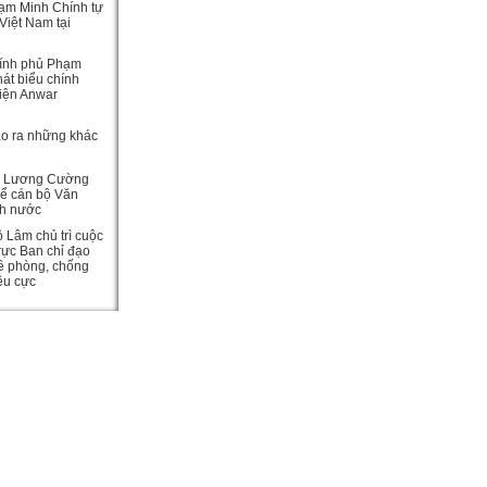
ạm Minh Chính tự
Việt Nam tại
ính phủ Phạm
át biểu chính
viện Anwar
ạo ra những khác
c Lương Cường
hể cán bộ Văn
ch nước
ô Lâm chủ trì cuộc
rực Ban chỉ đạo
ề phòng, chống
iêu cực