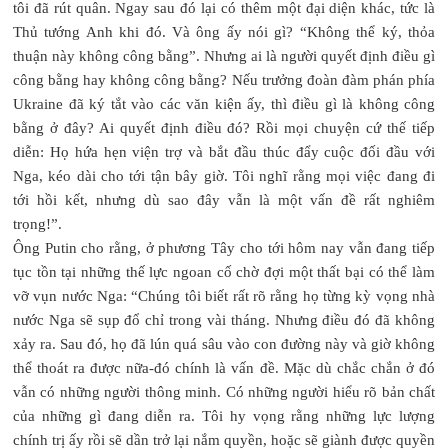
tôi đã rút quân. Ngay sau đó lại có thêm một đại diện khác, tức là
Thủ tướng Anh khi đó. Và ông ấy nói gì? “Không thể ký, thỏa
thuận này không công bằng”. Nhưng ai là người quyết định điều gì
công bằng hay không công bằng? Nếu trưởng đoàn đàm phán phía
Ukraine đã ký tắt vào các văn kiện ấy, thì điều gì là không công
bằng ở đây? Ai quyết định điều đó? Rồi mọi chuyện cứ thế tiếp
diễn: Họ hứa hẹn viện trợ và bắt đầu thúc đẩy cuộc đối đầu với
Nga, kéo dài cho tới tận bây giờ. Tôi nghĩ rằng mọi việc đang đi
tới hồi kết, nhưng dù sao đây vẫn là một vấn đề rất nghiêm
trọng!”.
Ông Putin cho rằng, ở phương Tây cho tới hôm nay vẫn đang tiếp
tục tồn tại những thế lực ngoan cố chờ đợi một thất bại có thể làm
vỡ vụn nước Nga: “Chúng tôi biết rất rõ rằng họ từng kỳ vọng nhà
nước Nga sẽ sụp đổ chỉ trong vài tháng. Nhưng điều đó đã không
xảy ra. Sau đó, họ đã lún quá sâu vào con đường này và giờ không
thể thoát ra được nữa-đó chính là vấn đề. Mặc dù chắc chắn ở đó
vẫn có những người thông minh. Có những người hiểu rõ bản chất
của những gì đang diễn ra. Tôi hy vọng rằng những lực lượng
chính trị ấy rồi sẽ dần trở lại nắm quyền, hoặc sẽ giành được quyền