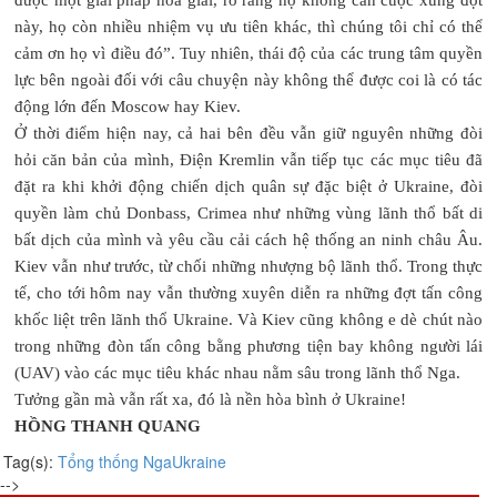
này, họ còn nhiều nhiệm vụ ưu tiên khác, thì chúng tôi chỉ có thể
cảm ơn họ vì điều đó”. Tuy nhiên, thái độ của các trung tâm quyền
lực bên ngoài đối với câu chuyện này không thể được coi là có tác
động lớn đến Moscow hay Kiev.
Ở thời điểm hiện nay, cả hai bên đều vẫn giữ nguyên những đòi
hỏi căn bản của mình, Điện Kremlin vẫn tiếp tục các mục tiêu đã
đặt ra khi khởi động chiến dịch quân sự đặc biệt ở Ukraine, đòi
quyền làm chủ Donbass, Crimea như những vùng lãnh thổ bất di
bất dịch của mình và yêu cầu cải cách hệ thống an ninh châu Âu.
Kiev vẫn như trước, từ chối những nhượng bộ lãnh thổ. Trong thực
tế, cho tới hôm nay vẫn thường xuyên diễn ra những đợt tấn công
khốc liệt trên lãnh thổ Ukraine. Và Kiev cũng không e dè chút nào
trong những đòn tấn công bằng phương tiện bay không người lái
(UAV) vào các mục tiêu khác nhau nằm sâu trong lãnh thổ Nga.
Tưởng gần mà vẫn rất xa, đó là nền hòa bình ở Ukraine!
HỒNG THANH QUANG
Tag(s):
Tổng thống Nga
Ukraine
-->