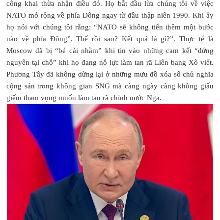
công khai thừa nhận điều đó. Họ bắt đầu lừa chúng tôi về việc
NATO mở rộng về phía Đông ngay từ đầu thập niên 1990. Khi ấy
họ nói với chúng tôi rằng: “NATO sẽ không tiến thêm một bước
nào về phía Đông”. Thế rồi sao? Kết quả là gì?”. Thực tế là
Moscow đã bị “bé cái nhầm” khi tin vào những cam kết “đứng
nguyên tại chỗ” khi họ đang nỗ lực làm tan rã Liên bang Xô viết.
Phương Tây đã không dừng lại ở những mưu đồ xóa sổ chủ nghĩa
cộng sản trong không gian SNG mà càng ngày càng không giấu
giếm tham vọng muốn làm tan rã chính nước Nga.