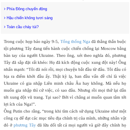
Phía Đông chuyển động
Hậu chiến không tươi sáng
Toàn cầu cháy túi?
Trong cuộc họp báo ngày 9-5,
Tổng thống Nga
đã thẳng thắn buộc
tội phương Tây đang tiến hành cuộc chiến chống lại Moscow bằng
bàn tay của người Ukraine. Theo ông, xét theo nghĩa đó, phương
Tây đã sắp đặt rất khéo: Họ đã kích động cuộc xung đột này! Ông
nhấn mạnh: “Tôi đã nói rồi, mọi chuyện bắt đầu từ đâu. Tôi đâu có
bịa ra điểm khởi đầu ấy. Thật kỳ lạ, ban đầu vấn đề chỉ là việc
Ukraine có gia nhập Liên minh châu Âu hay không. Mà nếu họ
muốn gia nhập thì cứ việc, có sao đâu. Nhưng rồi mọi thứ lại dẫn
tới xung đột vũ trang. Tại sao? Bởi vì chẳng ai muốn quan tâm tới
lợi ích của Nga!”.
Ông Putin cho rằng, “trong khi tìm cách sử dụng Ukraine như một
công cụ để đạt các mục tiêu địa chính trị của mình, những nhân vật
đó ở
phương Tây
đã lừa dối tất cả mọi người và giờ đây chính họ