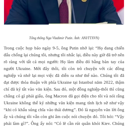
Tổng thống Nga Vladimir Putin. Ảnh: ANI/TTXVN)
Trong cuộc họp báo ngày 9-5, ông Putin nhớ lại: “Họ đang chiến
đấu chống lại chúng tôi, nhưng tôi nhắc lại, điều này giờ đã trở nên
rõ ràng với tất cả mọi người: Họ làm điều đó bằng bàn tay của
người Ukraine. Mới đây thôi, tôi còn trò chuyện với các đồng
nghiệp và nhớ lại mọi việc đã diễn ra như thế nào. Chúng tôi đã
đạt được thỏa thuận với phía Ukraine tại Istanbul năm 2022, thậm
chí đã ký tắt vào văn kiện. Sau đó, một đồng nghiệp-thôi thì cũng
chẳng có gì phải giấu, ông Macron đã gọi điện cho tôi và nói rằng
Ukraine không thể ký những văn kiện mang tính lịch sử như vậy
“khi có khẩu súng chĩa vào thái dương”. Đó là nguyên văn lời ông
ấy và chúng tôi vẫn còn ghi âm cuộc nói chuyện đó. Tôi hỏi: “Vậy
phải làm gì?”. Ông ấy nói: “Có lẽ cần rút quân khỏi Kiev. Chúng