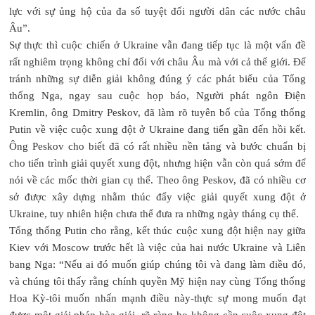
lực với sự ủng hộ của đa số tuyệt đối người dân các nước châu
Âu”.
Sự thực thì cuộc chiến ở Ukraine vẫn đang tiếp tục là một vấn đề
rất nghiêm trọng không chỉ đối với châu Âu mà với cả thế giới. Để
tránh những sự diễn giải không đúng ý các phát biểu của Tổng
thống Nga, ngay sau cuộc họp báo, Người phát ngôn Điện
Kremlin, ông Dmitry Peskov, đã làm rõ tuyên bố của Tổng thống
Putin về việc cuộc xung đột ở Ukraine đang tiến gần đến hồi kết.
Ông Peskov cho biết đã có rất nhiều nền tảng và bước chuẩn bị
cho tiến trình giải quyết xung đột, nhưng hiện vẫn còn quá sớm để
nói về các mốc thời gian cụ thể. Theo ông Peskov, đã có nhiều cơ
sở được xây dựng nhằm thúc đẩy việc giải quyết xung đột ở
Ukraine, tuy nhiên hiện chưa thể đưa ra những ngày tháng cụ thể.
Tổng thống Putin cho rằng, kết thúc cuộc xung đột hiện nay giữa
Kiev với Moscow trước hết là việc của hai nước Ukraine và Liên
bang Nga: “Nếu ai đó muốn giúp chúng tôi và đang làm điều đó,
và chúng tôi thấy rằng chính quyền Mỹ hiện nay cùng Tổng thống
Hoa Kỳ-tôi muốn nhấn mạnh điều này-thực sự mong muốn đạt
được một giải pháp hòa giải, rõ ràng họ không cần cuộc xung đột