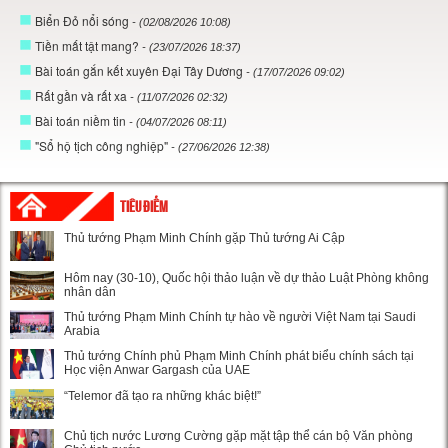
Biển Đỏ nổi sóng
- (02/08/2026 10:08)
Tiền mất tật mang?
- (23/07/2026 18:37)
Bài toán gắn kết xuyên Đại Tây Dương
- (17/07/2026 09:02)
Rất gần và rất xa
- (11/07/2026 02:32)
Bài toán niềm tin
- (04/07/2026 08:11)
"Sổ hộ tịch công nghiệp"
- (27/06/2026 12:38)
TIÊU ĐIỂM
Thủ tướng Phạm Minh Chính gặp Thủ tướng Ai Cập
Hôm nay (30-10), Quốc hội thảo luận về dự thảo Luật Phòng không
nhân dân
Thủ tướng Phạm Minh Chính tự hào về người Việt Nam tại Saudi
Arabia
Thủ tướng Chính phủ Phạm Minh Chính phát biểu chính sách tại
Học viện Anwar Gargash của UAE
“Telemor đã tạo ra những khác biệt!”
Chủ tịch nước Lương Cường gặp mặt tập thể cán bộ Văn phòng