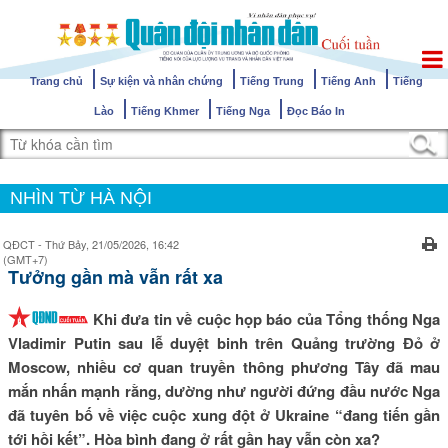
Trang chủ
Sự kiện và nhân chứng
Tiếng Trung
Tiếng Anh
Tiếng
Lào
Tiếng Khmer
Tiếng Nga
Đọc Báo In
NHÌN TỪ HÀ NỘI
QĐCT - Thứ Bảy, 21/05/2026, 16:42
(GMT+7)
Tưởng gần mà vẫn rất xa
Khi đưa tin về cuộc họp báo của Tổng thống Nga
Vladimir Putin sau lễ duyệt binh trên Quảng trường Đỏ ở
Moscow, nhiều cơ quan truyền thông phương Tây đã mau
mắn nhấn mạnh rằng, dường như người đứng đầu nước Nga
đã tuyên bố về việc cuộc xung đột ở Ukraine “đang tiến gần
tới hồi kết”. Hòa bình đang ở rất gần hay vẫn còn xa?