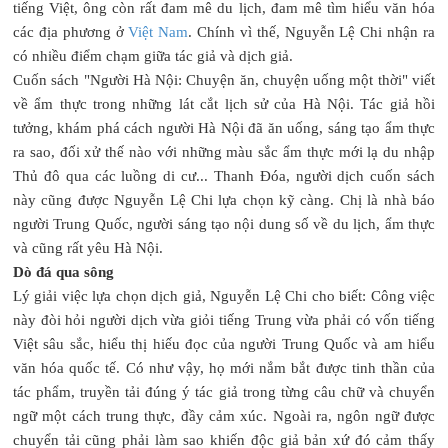
tiếng Việt, ông còn rất đam mê du lịch, đam mê tìm hiểu văn hóa
các địa phương ở
Việt Nam
. Chính vì thế, Nguyễn Lệ Chi nhận ra
có nhiều điểm chạm giữa tác giả và dịch giả.
Cuốn sách "Người Hà Nội: Chuyện ăn, chuyện uống một thời" viết
về ẩm thực trong những lát cắt lịch sử của Hà Nội. Tác giả hồi
tưởng, khám phá cách người Hà Nội đã ăn uống, sáng tạo ẩm thực
ra sao, đối xử thế nào với những màu sắc ẩm thực mới lạ du nhập
Thủ đô qua các luồng di cư... Thanh Đóa, người dịch cuốn sách
này cũng được Nguyễn Lệ Chi lựa chọn kỹ càng. Chị là nhà báo
người Trung Quốc, người sáng tạo nội dung số về du lịch, ẩm thực
và cũng rất yêu Hà Nội.
Dò đá qua sông
Lý giải việc lựa chọn dịch giả, Nguyễn Lệ Chi cho biết: Công việc
này đòi hỏi người dịch vừa giỏi tiếng Trung vừa phải có vốn tiếng
Việt sâu sắc, hiểu thị hiếu đọc của người Trung Quốc và am hiểu
văn hóa quốc tế. Có như vậy, họ mới nắm bắt được tinh thần của
tác phẩm, truyền tải đúng ý tác giả trong từng câu chữ và chuyển
ngữ một cách trung thực, đầy cảm xúc. Ngoài ra, ngôn ngữ được
chuyển tải cũng phải làm sao khiến độc giả bản xứ đó cảm thấy