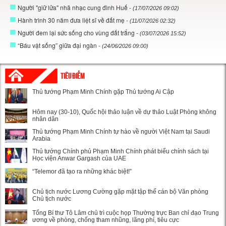
Người "giữ lửa" nhã nhạc cung đình Huế
- (17/07/2026 09:02)
Hành trình 30 năm đưa liệt sĩ về đất mẹ
- (11/07/2026 02:32)
Người đem lại sức sống cho vùng đất trắng
- (03/07/2026 15:52)
“Báu vật sống” giữa đại ngàn
- (24/06/2026 09:00)
TIÊU ĐIỂM
Thủ tướng Phạm Minh Chính gặp Thủ tướng Ai Cập
Hôm nay (30-10), Quốc hội thảo luận về dự thảo Luật Phòng không
nhân dân
Thủ tướng Phạm Minh Chính tự hào về người Việt Nam tại Saudi
Arabia
Thủ tướng Chính phủ Phạm Minh Chính phát biểu chính sách tại
Học viện Anwar Gargash của UAE
“Telemor đã tạo ra những khác biệt!”
Chủ tịch nước Lương Cường gặp mặt tập thể cán bộ Văn phòng
Chủ tịch nước
Tổng Bí thư Tô Lâm chủ trì cuộc họp Thường trực Ban chỉ đạo Trung
ương về phòng, chống tham nhũng, lãng phí, tiêu cực