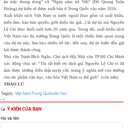
ăn mặc thong dong" và "Ngàn năm trà Việt" (Đỗ Quang Tuấn
Hoàng) dự kiến sẽ được xuất bản ở Trung Quốc vào năm 2026.
Xuất khẩu sách Việt Nam ra nước ngoài (bao gồm cả xuất khẩu,
triển lãm, bán bản quyền, giới thiệu tác giả...) là dự án mà Nguyễn
Lệ Chi theo đuổi suốt hơn 20 năm qua. Trong đó, xuất khẩu sách
Việt Nam vào thị trường Trung Quốc là một chiến lược quan trọng
của dự án này. Sau bao nhiêu nỗ lực, đến nay, dự án bước đầu gặt
hái được thành công.
Nhà văn Trịnh Bích Ngân, Chủ tịch Hội Nhà văn TP Hồ Chí Minh
xúc động chia sẻ: “Tôi rất biết ơn dịch giả Nguyễn Lệ Chi vì đã
làm được những điều thật tuyệt vời, mang ý nghĩa mở con đường
cho tác phẩm văn học, văn hóa Việt Nam ra thế giới”. (còn nữa)
THẢO LƯ
Tag(s):
Việt Nam
Trung Quốc
văn học
-->
Ý KIẾN CỦA BẠN
Họ và tên