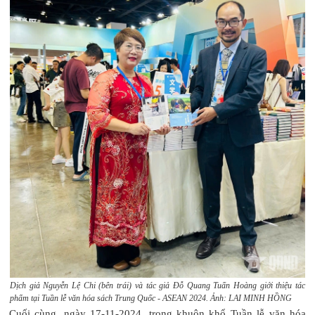
Dịch giả Nguyễn Lệ Chi (bên trái) và tác giả Đỗ Quang Tuấn Hoàng giới thiệu tác
phẩm tại Tuần lễ văn hóa sách Trung Quốc - ASEAN 2024. Ảnh: LAI MINH HỒNG
Cuối cùng, ngày 17-11-2024, trong khuôn khổ Tuần lễ văn hóa