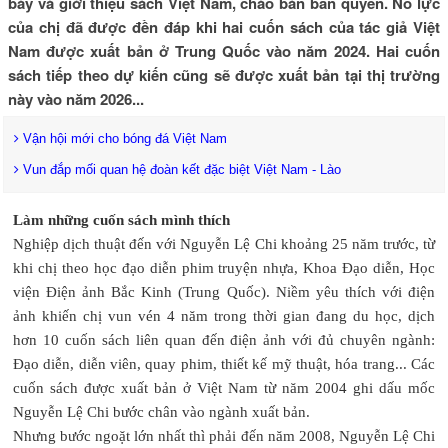
bày và giới thiệu sách Việt Nam, chào bán bản quyền. Nỗ lực
của chị đã được đền đáp khi hai cuốn sách của tác giả Việt
Nam được xuất bản ở Trung Quốc vào năm 2024. Hai cuốn
sách tiếp theo dự kiến cũng sẽ được xuất bản tại thị trường
này vào năm 2026...
Vận hội mới cho bóng đá Việt Nam
Vun đắp mối quan hệ đoàn kết đặc biệt Việt Nam - Lào
Làm những cuốn sách mình thích
Nghiệp dịch thuật đến với Nguyễn Lệ Chi khoảng 25 năm trước, từ
khi chị theo học đạo diễn phim truyện nhựa, Khoa Đạo diễn, Học
viện Điện ảnh Bắc Kinh (Trung Quốc). Niềm yêu thích với điện
ảnh khiến chị vun vén 4 năm trong thời gian đang du học, dịch
hơn 10 cuốn sách liên quan đến điện ảnh với đủ chuyên ngành:
Đạo diễn, diễn viên, quay phim, thiết kế mỹ thuật, hóa trang... Các
cuốn sách được xuất bản ở Việt Nam từ năm 2004 ghi dấu mốc
Nguyễn Lệ Chi bước chân vào ngành xuất bản.
Nhưng bước ngoặt lớn nhất thì phải đến năm 2008, Nguyễn Lệ Chi