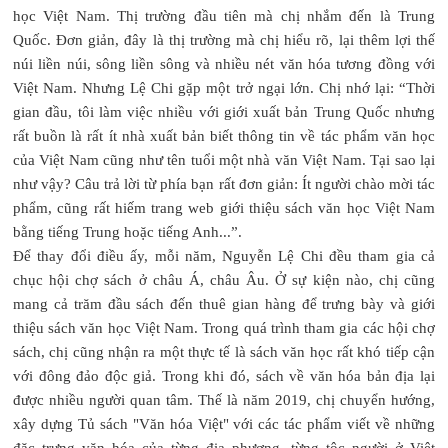
học Việt Nam. Thị trường đầu tiên mà chị nhắm đến là Trung
Quốc. Đơn giản, đây là thị trường mà chị hiểu rõ, lại thêm lợi thế
núi liền núi, sông liền sông và nhiều nét văn hóa tương đồng với
Việt Nam. Nhưng Lệ Chi gặp một trở ngại lớn. Chị nhớ lại: “Thời
gian đầu, tôi làm việc nhiều với giới xuất bản Trung Quốc nhưng
rất buồn là rất ít nhà xuất bản biết thông tin về tác phẩm văn học
của Việt Nam cũng như tên tuổi một nhà văn Việt Nam. Tại sao lại
như vậy? Câu trả lời từ phía bạn rất đơn giản: Ít người chào mời tác
phẩm, cũng rất hiếm trang web giới thiệu sách văn học Việt Nam
bằng tiếng Trung hoặc tiếng Anh...”.
Để thay đổi điều ấy, mỗi năm, Nguyễn Lệ Chi đều tham gia cả
chục hội chợ sách ở châu Á, châu Âu. Ở sự kiện nào, chị cũng
mang cả trăm đầu sách đến thuê gian hàng để trưng bày và giới
thiệu sách văn học Việt Nam. Trong quá trình tham gia các hội chợ
sách, chị cũng nhận ra một thực tế là sách văn học rất khó tiếp cận
với đông đảo độc giả. Trong khi đó, sách về văn hóa bản địa lại
được nhiều người quan tâm. Thế là năm 2019, chị chuyển hướng,
xây dựng Tủ sách "Văn hóa Việt" với các tác phẩm viết về những
đặc trưng văn hóa của từng địa phương, từng tộc người ở Việt