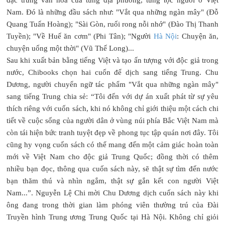
Nam. Đó là những đầu sách như: "Vắt qua những ngàn mây" (Đỗ
Quang Tuấn Hoàng); "Sài Gòn, ruổi rong nỗi nhớ" (Đào Thị Thanh
Tuyền); "Về Huế ăn cơm" (Phi Tân); "Người
Hà Nội
: Chuyện ăn,
chuyện uống một thời" (Vũ Thế Long)...
Sau khi xuất bản bằng tiếng Việt và tạo ấn tượng với độc giả trong
nước, Chibooks chọn hai cuốn để dịch sang tiếng Trung. Chu
Dương, người chuyển ngữ tác phẩm "Vắt qua những ngàn mây"
sang tiếng Trung chia sẻ: “Tôi đến với dự án xuất phát từ sự yêu
thích riêng với cuốn sách, khi nó không chỉ giới thiệu một cách chi
tiết về cuộc sống của người dân ở vùng núi phía Bắc Việt Nam mà
còn tái hiện bức tranh tuyệt đẹp về phong tục tập quán nơi đây. Tôi
cũng hy vọng cuốn sách có thể mang đến một cảm giác hoàn toàn
mới về Việt Nam cho độc giả Trung Quốc; đồng thời có thêm
nhiều bạn đọc, thông qua cuốn sách này, sẽ thật sự tìm đến nước
bạn thăm thú và nhìn ngắm, thật sự gắn kết con người Việt
Nam...”. Nguyễn Lệ Chi mời Chu Dương dịch cuốn sách này khi
ông đang trong thời gian làm phóng viên thường trú của Đài
Truyền hình Trung ương Trung Quốc tại Hà Nội. Không chỉ giỏi