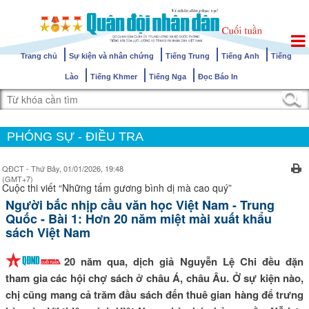
Trang chủ
Sự kiện và nhân chứng
Tiếng Trung
Tiếng Anh
Tiếng
Lào
Tiếng Khmer
Tiếng Nga
Đọc Báo In
PHÓNG SỰ - ĐIỀU TRA
QĐCT - Thứ Bảy, 01/01/2026, 19:48
(GMT+7)
Cuộc thi viết “Những tấm gương bình dị mà cao quý”
Người bắc nhịp cầu văn học Việt Nam - Trung
Quốc - Bài 1: Hơn 20 năm miệt mài xuất khẩu
sách Việt Nam
20 năm qua, dịch giả Nguyễn Lệ Chi đều đặn
tham gia các hội chợ sách ở châu Á, châu Âu. Ở sự kiện nào,
chị cũng mang cả trăm đầu sách đến thuê gian hàng để trưng