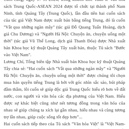
sách Trung Quốc-ASEAN 2024 được tổ chức tại thành phố Nam
Ninh, tỉnh Quảng Tây (Trung Quốc), lần đầu tiên hai cuốn sách
của tác giả Việt Nam được xuất bản bằng tiếng Trung, đó là cuốn
"Vắt qua những ngàn mây" (tác giả Đỗ Quang Tuấn Hoàng, dịch
giả Chu Dương) và "Người Hà Nội: Chuyện ăn, chuyện uống một
thời" (tác giả Vũ Thế Long, dịch giả Thanh Đóa) được Nhà xuất
bản Khoa học kỹ thuật Quảng Tây xuất bản, thuộc Tủ sách "Bước
vào Việt Nam".
Lương Chí, Tổng biên tập Nhà xuất bản Khoa học kỹ thuật Quảng
Tây chia sẻ: “Hai cuốn sách "Vắt qua những ngàn mây" và "Người
Hà Nội: Chuyện ăn, chuyện uống một thời" được chúng tôi chọn
mua bản quyền tiếng Trung là bởi với góc nhìn sắc sảo, bút pháp
đằm thắm, lôi cuốn sẽ giúp độc giả Trung Quốc hiểu rõ hơn về đất
nước, con người và văn hóa các địa phương của Việt Nam. Hiểu
được sự khác biệt cũng như nét tương đồng trong văn hóa của
nhau sẽ giúp chúng ta xích lại gần nhau, hiểu nhau và cùng tương
trợ lẫn nhau, giúp cuộc sống tốt đẹp hơn”...
Hai cuốn sách tiếp theo của Tủ sách "Văn hóa Việt" là "Việt Nam-