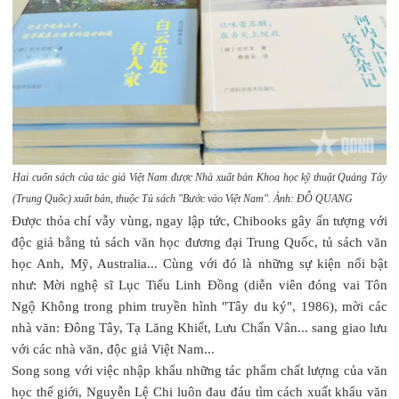
Hai cuốn sách của tác giả Việt Nam được Nhà xuất bản Khoa học kỹ thuật Quảng Tây
(Trung Quốc) xuất bản, thuộc Tủ sách "Bước vào Việt Nam". Ảnh: ĐỖ QUANG
Được thỏa chí vẫy vùng, ngay lập tức, Chibooks gây ấn tượng với
độc giả bằng tủ sách văn học đương đại Trung Quốc, tủ sách văn
học Anh, Mỹ, Australia... Cùng với đó là những sự kiện nổi bật
như: Mời nghệ sĩ Lục Tiểu Linh Đồng (diễn viên đóng vai Tôn
Ngộ Không trong phim truyền hình "Tây du ký", 1986), mời các
nhà văn: Đông Tây, Tạ Lăng Khiết, Lưu Chấn Vân... sang giao lưu
với các nhà văn, độc giả Việt Nam...
Song song với việc nhập khẩu những tác phẩm chất lượng của văn
học thế giới, Nguyễn Lệ Chi luôn đau đáu tìm cách xuất khẩu văn