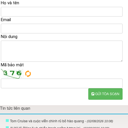
Họ và tên
Email
Nội dung
Mã bảo mật
GỬI TÒA SOẠN
Tin tức liên quan
Tom Cruise và cuộc viễn chinh rũ bỏ hào quang
- (02/08/2026 10:08)
AUKUS Pillar II và chiến tranh ngầm tương lai