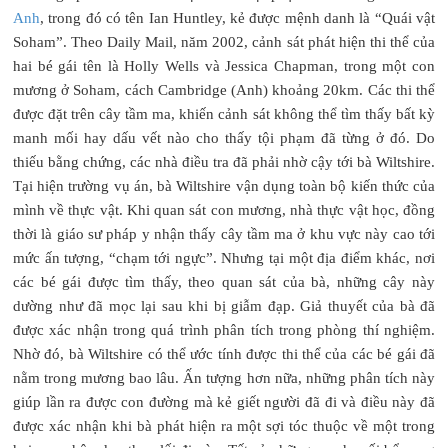
Anh
, trong đó có tên Ian Huntley, kẻ được mệnh danh là “Quái vật
Soham”. Theo Daily Mail, năm 2002, cảnh sát phát hiện thi thể của
hai bé gái tên là Holly Wells và Jessica Chapman, trong một con
mương ở Soham, cách Cambridge (Anh) khoảng 20km. Các thi thể
được đặt trên cây tầm ma, khiến cảnh sát không thể tìm thấy bất kỳ
manh mối hay dấu vết nào cho thấy tội phạm đã từng ở đó. Do
thiếu bằng chứng, các nhà điều tra đã phải nhờ cậy tới bà Wiltshire.
Tại hiện trường vụ án, bà Wiltshire vận dụng toàn bộ kiến thức của
mình về thực vật. Khi quan sát con mương, nhà thực vật học, đồng
thời là giáo sư pháp y nhận thấy cây tầm ma ở khu vực này cao tới
mức ấn tượng, “chạm tới ngực”. Nhưng tại một địa điểm khác, nơi
các bé gái được tìm thấy, theo quan sát của bà, những cây này
dường như đã mọc lại sau khi bị giẫm đạp. Giả thuyết của bà đã
được xác nhận trong quá trình phân tích trong phòng thí nghiệm.
Nhờ đó, bà Wiltshire có thể ước tính được thi thể của các bé gái đã
nằm trong mương bao lâu. Ấn tượng hơn nữa, những phân tích này
giúp lần ra được con đường mà kẻ giết người đã đi và điều này đã
được xác nhận khi bà phát hiện ra một sợi tóc thuộc về một trong