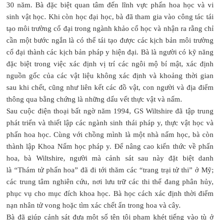
30 năm. Bà đặc biệt quan tâm đến lĩnh vực phấn hoa học và vi
sinh vật học. Khi còn học đại học, bà đã tham gia vào công tác tái
tạo môi trường cổ đại trong ngành khảo cổ học và nhận ra rằng chỉ
cần một bước ngắn là có thể tái tạo được các kịch bản môi trường
cổ đại thành các kịch bản pháp y hiện đại. Bà là người có kỹ năng
đặc biệt trong việc xác định vị trí các ngôi mộ bí mật, xác định
nguồn gốc của các vật liệu không xác định và khoảng thời gian
sau khi chết, cũng như liên kết các đồ vật, con người và địa điểm
thông qua bằng chứng là những dấu vết thực vật và nấm.
Sau cuộc điện thoại bất ngờ năm 1994, GS Wiltshire đã tập trung
phát triển và thiết lập các ngành sinh thái pháp y, thực vật học và
phấn hoa học. Cùng với chồng mình là một nhà nấm học, bà còn
thành lập Khoa Nấm học pháp y. Để nâng cao kiến thức về phấn
hoa, bà Wiltshire, người mà cảnh sát sau này đặt biệt danh
là “Thám tử phấn hoa” đã đi tới thăm các “trang trại tử thi” ở Mỹ;
các trung tâm nghiên cứu, nơi lưu trữ các thi thể đang phân hủy,
phục vụ cho mục đích khoa học. Bà học cách xác định thời điểm
nạn nhân tử vong hoặc tìm xác chết ẩn trong hoa và cây.
Bà đã giúp cảnh sát đưa một số tên tội phạm khét tiếng vào tù ở