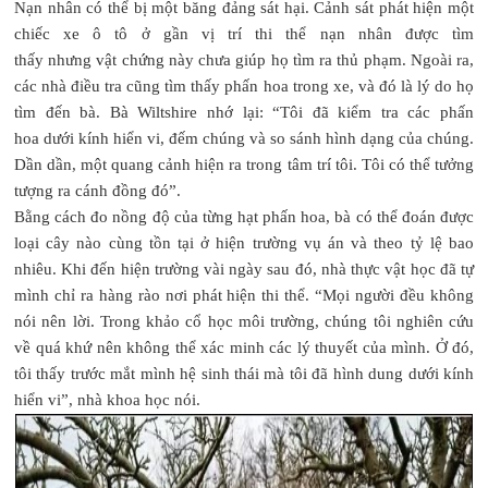
Nạn nhân có thể bị một băng đảng sát hại. Cảnh sát phát hiện một
chiếc xe ô tô ở gần vị trí thi thể nạn nhân được tìm
thấy nhưng vật chứng này chưa giúp họ tìm ra thủ phạm. Ngoài ra,
các nhà điều tra cũng tìm thấy phấn hoa trong xe, và đó là lý do họ
tìm đến bà. Bà Wiltshire nhớ lại: “Tôi đã kiểm tra các phấn
hoa dưới kính hiển vi, đếm chúng và so sánh hình dạng của chúng.
Dần dần, một quang cảnh hiện ra trong tâm trí tôi. Tôi có thể tưởng
tượng ra cánh đồng đó”.
Bằng cách đo nồng độ của từng hạt phấn hoa, bà có thể đoán được
loại cây nào cùng tồn tại ở hiện trường vụ án và theo tỷ lệ bao
nhiêu. Khi đến hiện trường vài ngày sau đó, nhà thực vật học đã tự
mình chỉ ra hàng rào nơi phát hiện thi thể. “Mọi người đều không
nói nên lời. Trong khảo cổ học môi trường, chúng tôi nghiên cứu
về quá khứ nên không thể xác minh các lý thuyết của mình. Ở đó,
tôi thấy trước mắt mình hệ sinh thái mà tôi đã hình dung dưới kính
hiển vi”, nhà khoa học nói.