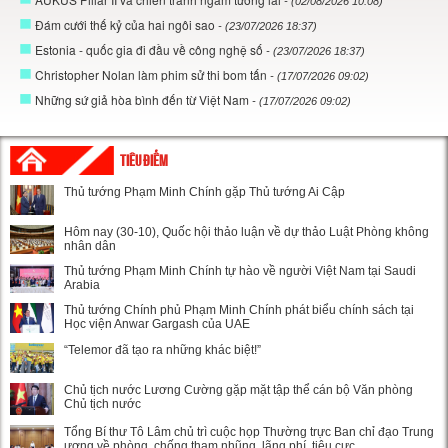
- (02/08/2026 10:08)
Đám cưới thế kỷ của hai ngôi sao
- (23/07/2026 18:37)
Estonia - quốc gia đi đầu về công nghệ số
- (23/07/2026 18:37)
Christopher Nolan làm phim sử thi bom tấn
- (17/07/2026 09:02)
Những sứ giả hòa bình đến từ Việt Nam
- (17/07/2026 09:02)
TIÊU ĐIỂM
Thủ tướng Phạm Minh Chính gặp Thủ tướng Ai Cập
Hôm nay (30-10), Quốc hội thảo luận về dự thảo Luật Phòng không
nhân dân
Thủ tướng Phạm Minh Chính tự hào về người Việt Nam tại Saudi
Arabia
Thủ tướng Chính phủ Phạm Minh Chính phát biểu chính sách tại
Học viện Anwar Gargash của UAE
“Telemor đã tạo ra những khác biệt!”
Chủ tịch nước Lương Cường gặp mặt tập thể cán bộ Văn phòng
Chủ tịch nước
Tổng Bí thư Tô Lâm chủ trì cuộc họp Thường trực Ban chỉ đạo Trung
ương về phòng, chống tham nhũng, lãng phí, tiêu cực