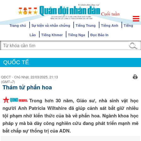
Trang chủ
Sự kiện và nhân chứng
Tiếng Trung
Tiếng Anh
Tiếng
Lào
Tiếng Khmer
Tiếng Nga
Đọc Báo In
QUỐC TẾ
QĐCT - Chủ Nhật, 22/03/2025, 21:13
(GMT+7)
Thám tử phấn hoa
Trong hơn 30 năm, Giáo sư, nhà sinh vật học
người Anh Patricia Wiltshire đã giúp cảnh sát bắt giữ nhiều
tội phạm nhờ kiến ​​thức của bà về phấn hoa. Ngành khoa học
pháp y mà bà dày công nghiên cứu đang phát triển mạnh mẽ
bất chấp sự thống trị của ADN.