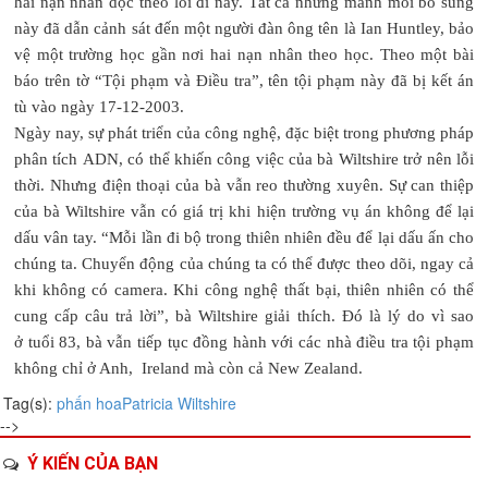
hai nạn nhân dọc theo lối đi này. Tất cả những manh mối bổ sung
này đã dẫn cảnh sát đến một người đàn ông tên là Ian Huntley, bảo
vệ một trường học gần nơi hai nạn nhân theo học. Theo một bài
báo trên tờ “Tội phạm và Điều tra”, tên tội phạm này đã bị kết án
tù vào ngày 17-12-2003.
Ngày nay, sự phát triển của công nghệ, đặc biệt trong phương pháp
phân tích ADN, có thể khiến công việc của bà Wiltshire trở nên lỗi
thời. Nhưng điện thoại của bà vẫn reo thường xuyên. Sự can thiệp
của bà Wiltshire vẫn có giá trị khi hiện trường vụ án không để lại
dấu vân tay. “Mỗi lần đi bộ trong thiên nhiên đều để lại dấu ấn cho
chúng ta. Chuyển động của chúng ta có thể được theo dõi, ngay cả
khi không có camera. Khi công nghệ thất bại, thiên nhiên có thể
cung cấp câu trả lời”, bà Wiltshire giải thích. Đó là lý do vì sao
ở tuổi 83, bà vẫn tiếp tục đồng hành với các nhà điều tra tội phạm
không chỉ ở Anh, Ireland mà còn cả New Zealand.
Tag(s):
phấn hoa
Patricia Wiltshire
-->
Ý KIẾN CỦA BẠN