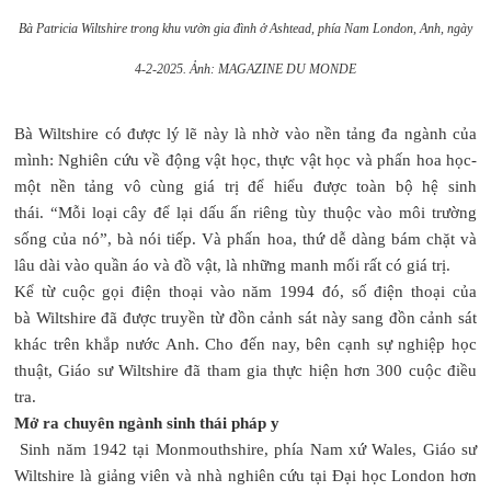
Bà Patricia Wiltshire trong khu vườn gia đình ở Ashtead, phía Nam London, Anh, ngày
4-2-2025.
Ảnh: MAGAZINE DU MONDE
Bà Wiltshire có được lý lẽ này là nhờ vào nền tảng đa ngành của
mình: Nghiên cứu về động vật học, thực vật học và phấn hoa học-
một nền tảng vô cùng giá trị để hiểu được toàn bộ hệ sinh
thái. “Mỗi loại cây để lại dấu ấn riêng tùy thuộc vào môi trường
sống của nó”, bà nói tiếp. Và phấn hoa, thứ dễ dàng bám chặt và
lâu dài vào quần áo và đồ vật, là những manh mối rất có giá trị.
Kể từ cuộc gọi điện thoại vào năm 1994 đó, số điện thoại của
bà Wiltshire đã được truyền từ đồn cảnh sát này sang đồn cảnh sát
khác trên khắp nước Anh. Cho đến nay, bên cạnh sự nghiệp học
thuật, Giáo sư Wiltshire đã tham gia thực hiện hơn 300 cuộc điều
tra.
Mở ra chuyên ngành sinh thái pháp y
Sinh năm 1942 tại Monmouthshire, phía Nam xứ Wales, Giáo sư
Wiltshire là giảng viên và nhà nghiên cứu tại Đại học London hơn