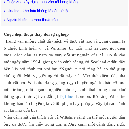
Cuộc đua xây dựng hub vận tải hàng không
Ukraine - kho báu khổng lồ dần hé lộ
Người khiến sa mạc thoái trào
Cuộc điện thoại thay đổi sự nghiệp
Trong văn phòng chất đầy sách về thực vật học và xung quanh là
6 chiếc kính hiển vi, bà Wiltshire, 83 tuổi, nhớ lại cuộc gọi điện
thoại cách đây 31 năm đã thay đổi sự nghiệp của bà. Đó là vào
một ngày năm 1994, giọng viên cảnh sát người Scotland ở đầu dây
bên kia nói rành rọt với bà: “Người ta nói rằng bà có thể giúp
chúng tôi. Một vụ giết người đã xảy ra”. Vào thời điểm đó, nhà
sinh vật học Wiltshire đang giảng dạy chuyên ngành khảo cổ học
môi trường-một ngành nghiên cứu hệ sinh thái trong quá khứ
thông qua thực vật và đất-tại
Đại học
London. Rõ ràng Wiltshire
không hẳn là chuyên gia về tội phạm hay pháp y, vậy tại sao cảnh
sát lại nhờ đến bà?
Viên cảnh sát giải thích với bà Wiltshire rằng thi thể một người đàn
ông đã được tìm thấy trong con mương cạnh một cánh đồng ngô.