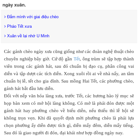
ngày xuân.
Đắm mình với giai điệu chèo
Pháo Tết xưa
Xuân về lại nhớ U Minh
Các gánh chèo ngày xưa cũng giống như các đoàn nghệ thuật chèo
chuyên nghiệp bây giờ. Cứ độ gần
Tết
, ông trùm sẽ tập hợp thành
viên trong các gánh hát, sau đó chuẩn bị đạo cụ, phân công vai
diễn và tập dượt các tích diễn. Xong xuôi rồi ai về nhà nấy, an tâm
chuẩn bị lễ, tết cho gia đình. Sau mồng Hai Tết, các phường chèo,
gánh hát bắt đầu lưu diễn.
Đối với nếp văn hóa làng xưa, trước Tết, các hương hào lý mục sẽ
họp bàn xem có mở hội làng không. Có mở là phải đón được một
gánh hát hay phường chèo về biểu diễn, nếu thiếu thì lễ hội sẽ
không trọn vẹn. Khi đã quyết định mời phường chèo là phải lựa
chọn phường ấy diễn được tích gì, diễn mấy đêm, diễn mấy tiếng.
Sau đó là giao người đi đón, đại khái như hợp đồng ngày nay.