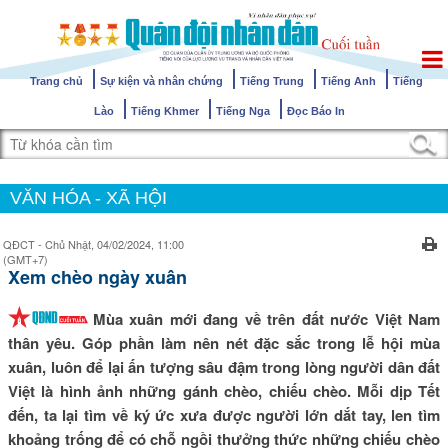
Trang chủ
Sự kiện và nhân chứng
Tiếng Trung
Tiếng Anh
Tiếng
Lào
Tiếng Khmer
Tiếng Nga
Đọc Báo In
VĂN HÓA - XÃ HỘI
QĐCT - Chủ Nhật, 04/02/2024, 11:00
(GMT+7)
Xem chèo ngày xuân
Mùa xuân mới đang về trên đất nước Việt Nam
thân yêu. Góp phần làm nên nét đặc sắc trong lễ hội mùa
xuân, luôn để lại ấn tượng sâu đậm trong lòng người dân đất
Việt là hình ảnh những gánh chèo, chiếu chèo. Mỗi dịp Tết
đến, ta lại tìm về ký ức xưa được người lớn dắt tay, len tìm
khoảng trống để có chỗ ngồi thưởng thức những chiếu chèo