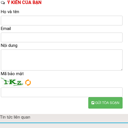
Ý KIẾN CỦA BẠN
Họ và tên
Email
Nội dung
Mã bảo mật
GỬI TÒA SOẠN
Tin tức liên quan