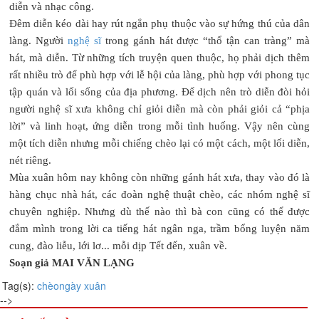
diễn và nhạc công.
Đêm diễn kéo dài hay rút ngắn phụ thuộc vào sự hứng thú của dân
làng. Người
nghệ sĩ
trong gánh hát được “thổ tận can tràng” mà
hát, mà diễn. Từ những tích truyện quen thuộc, họ phải dịch thêm
rất nhiều trò để phù hợp với lễ hội của làng, phù hợp với phong tục
tập quán và lối sống của địa phương. Để dịch nên trò diễn đòi hỏi
người nghệ sĩ xưa không chỉ giỏi diễn mà còn phải giỏi cả “phịa
lời” và linh hoạt, ứng diễn trong mỗi tình huống. Vậy nên cùng
một tích diễn nhưng mỗi chiếng chèo lại có một cách, một lối diễn,
nét riêng.
Mùa xuân hôm nay không còn những gánh hát xưa, thay vào đó là
hàng chục nhà hát, các đoàn nghệ thuật chèo, các nhóm nghệ sĩ
chuyên nghiệp. Nhưng dù thế nào thì bà con cũng có thể được
đắm mình trong lời ca tiếng hát ngân nga, trầm bổng luyện năm
cung, đào liễu, lới lơ... mỗi dịp Tết đến, xuân về.
Soạn giả MAI VĂN LẠNG
Tag(s):
chèo
ngày xuân
-->