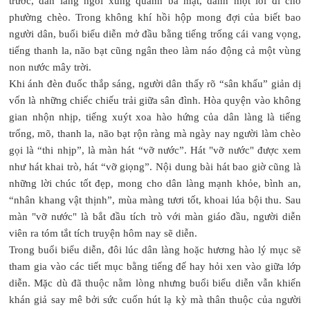
trước, dân làng ngồi xung quanh ba mặt, dành một lối đi cho
phường chèo. Trong không khí hồi hộp mong đợi của biết bao
người dân, buổi biểu diễn mở đầu bằng tiếng trống cái vang vọng,
tiếng thanh la, não bạt cũng ngân theo làm náo động cả một vùng
non nước mây trời.
Khi ánh đèn đuốc thắp sáng, người dân thấy rõ “sân khấu” giản dị
vốn là những chiếc chiếu trải giữa sân đình. Hòa quyện vào không
gian nhộn nhịp, tiếng xuýt xoa hào hứng của dân làng là tiếng
trống, mõ, thanh la, não bạt rộn ràng mà ngày nay người làm chèo
gọi là “thi nhịp”, là màn hát “vỡ nước”. Hát "vỡ nước" được xem
như hát khai trò, hát “vỡ giọng”. Nội dung bài hát bao giờ cũng là
những lời chúc tốt đẹp, mong cho dân làng mạnh khỏe, bình an,
“nhân khang vật thịnh”, mùa màng tươi tốt, khoai lúa bội thu. Sau
màn "vỡ nước" là bắt đầu tích trò với màn giáo đầu, người diễn
viên ra tóm tắt tích truyện hôm nay sẽ diễn.
Trong buổi biểu diễn, đôi lúc dân làng hoặc hương hào lý mục sẽ
tham gia vào các tiết mục bằng tiếng đế hay hỏi xen vào giữa lớp
diễn. Mặc dù đã thuộc nằm lòng nhưng buổi biểu diễn vẫn khiến
khán giả say mê bởi sức cuốn hút lạ kỳ mà thân thuộc của người