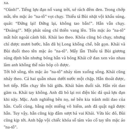
xa.
“Oành!”. Tiếng lựu đạn nổ vang trời, xé rách đêm đen. Trong chớp
mắt, tên mặc áo "na-tô" vọt chạy. Thiếu tá Bùi nhặt vội khẩu súng,
quát: “Đứng lại! Đứng lại, không tao bắn!”. Hắn vẫn chạy.
“Đoàng!”. Một phát súng chỉ thiên vang lên. Tên mặc áo "na-tô"
mất hút ngoài cánh bãi. Khải lao theo. Khóa cũng bỏ chạy, nhưng
chỉ được mươi bước, hắn đã bị Long khống chế, bắt gọn. Khải và
Bùi đuổi theo tên mặc áo "na-tô". Mấy lần Thiếu tá Bùi giương
súng định bắn nhưng bóng hắn và bóng Khải cứ đan xen vào nhau
làm anh không thể nào bóp cò được.
Tới bờ sông, tên mặc áo "na-tô" nhảy tùm xuống sông. Khải cũng
nhảy theo. Cả hai quần nhau dưới nước một chặp. Hắn thoát được,
bơi tiếp. Hắn chạy lên bãi giữa. Khải bám đuổi sát. Hắn rút dao
găm ra. Khải tay không. Anh đã bỏ lại roi điện lúc đá quả lựu đạn
khi nãy. Mặc. Anh nghiêng bên nọ, né bên kia tránh mũi dao của
hắn. Cuối cùng, bằng một miếng võ hiểm, anh đã quật ngã được
hắn. Tuy vậy, hắn cũng kịp đâm sượt bả vai Khải. Vừa lúc đó, Bùi
cũng kịp tới. Anh bập vội chiếc khóa số tám vào cổ tay tên mặc áo
"na-tô".