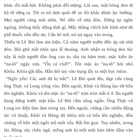
khác rồi mất hút. Không phải đối tượng. Lát sau, một bóng đen đi
bộ từ rừng ra. Thì ra nó tinh quái để xe lối khác đánh lạc hướng.
Mọi người căng mắt nhìn. Nó tiến về nhà đòn. Dừng lại nghe
ngóng, không thấy động tĩnh gì. Mấy thằng chích hút hình như đã
phê thuốc nên đều im. Cửa hé mở, nó tọt ngay vào trong.
Thiếu tá Lê Bùi làm ám hiệu. Cả năm người trườn đến áp sát nhà
đòn. Bùi ghé mắt nhìn qua lỗ thoáng. Anh nhận ra bóng đen lúc
nãy là một người đàn ông cao to, râu ria bặm trợn, mặc kiểu áo
“na-tô” ngày xưa. “Ổn cả chứ?”. Tên mặc áo "na-tô” hỏi nhỏ
Khóa. Khóa gật đầu. Hắn thò tay vào bụng lấy ra một bọc nilon.
“Ngồi yên! Các anh đã bị bắt!”. Lê Bùi quát lên, đạp cửa cùng
ông Thực và Long xông vào. Bên ngoài, Khải và Hùng lao tới bốn
tên nghiện. Khóa và tên mặc áo "na-tô" trợn tròn mắt ú ớ. Ba người
đang đứng trước mặt hắn. Lê Bùi cầm súng ngắn. Ông Thực và
Long roi điện lăm lăm trong tay. Bên ngoài, chẳng cần nhiều động
tác võ thuật, Khải và Hùng đã khóa trái cả bốn tên nghiện, dồn
chúng về bên một ngôi mộ mới xây. Rất êm gọn. Tuy nhiên, trong
lúc Hùng sảy chân ngã, mông anh bị một mũi kim tiêm đâm vào