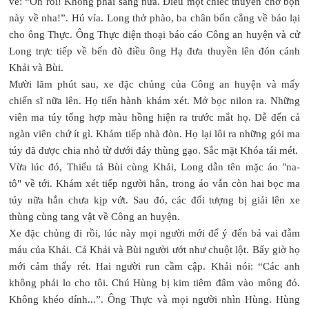
về: “Ổn rồi! Không phải sang nữa. Điều một chiếc thuyền chở bọn
này về nha!”. Hú vía. Long thở phào, ba chân bốn cẳng về báo lại
cho ông Thực. Ông Thực điện thoại báo cáo Công an huyện và cử
Long trực tiếp về bến đò điều ông Hạ đưa thuyền lên đón cánh
Khải và Bùi.
Mười lăm phút sau, xe đặc chủng của Công an huyện và mấy
chiến sĩ nữa lên. Họ tiến hành khám xét. Mở bọc nilon ra. Những
viên ma túy tổng hợp màu hồng hiện ra trước mắt họ. Dễ đến cả
ngàn viên chứ ít gì. Khám tiếp nhà đòn. Họ lại lôi ra những gói ma
túy đã được chia nhỏ từ dưới đáy thùng gạo. Sắc mặt Khóa tái mét.
Vừa lúc đó, Thiếu tá Bùi cùng Khải, Long dẫn tên mặc áo "na-
tô" về tới. Khám xét tiếp người hắn, trong áo vẫn còn hai bọc ma
túy nữa hắn chưa kịp vứt. Sau đó, các đối tượng bị giải lên xe
thùng cùng tang vật về Công an huyện.
Xe đặc chủng đi rồi, lúc này mọi người mới để ý đến bả vai đẫm
máu của Khải. Cả Khải và Bùi người ướt như chuột lột. Bấy giờ họ
mới cảm thấy rét. Hai người run cầm cập. Khải nói: “Các anh
không phải lo cho tôi. Chú Hùng bị kim tiêm đâm vào mông đó.
Không khéo dính...”. Ông Thực và mọi người nhìn Hùng. Hùng