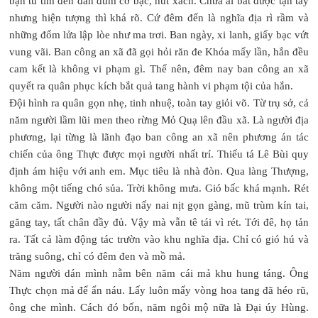
bạn tù tìm đến đàn đúm cờ bạc, hút xách. Chưa ai bắt được tận tay
nhưng hiện tượng thì khá rõ. Cứ đêm đến là nghĩa địa rì rầm và
những đốm lửa lập lòe như ma trơi. Ban ngày, xi lanh, giấy bạc vứt
vung vãi. Ban công an xã đã gọi hỏi răn đe Khóa mấy lần, hắn đều
cam kết là không vi phạm gì. Thế nên, đêm nay ban công an xã
quyết ra quân phục kích bắt quả tang hành vi phạm tội của hắn.
Đội hình ra quân gọn nhẹ, tinh nhuệ, toàn tay giỏi võ. Từ trụ sở, cả
năm người lầm lũi men theo rừng Mỏ Quạ lên đầu xã. Là người địa
phương, lại từng là lãnh đạo ban công an xã nên phương án tác
chiến của ông Thực được mọi người nhất trí. Thiếu tá Lê Bùi quy
định ám hiệu với anh em. Mục tiêu là nhà đòn. Qua làng Thượng,
không một tiếng chó sủa. Trời không mưa. Gió bấc khá mạnh. Rét
căm căm. Người nào người nấy nai nịt gọn gàng, mũ trùm kín tai,
găng tay, tất chân đầy đủ. Vậy mà vẫn tê tái vì rét. Tới đê, họ tản
ra. Tất cả làm động tác trườn vào khu nghĩa địa. Chỉ có gió hú và
trăng suông, chỉ có đêm đen và mồ mả.
Năm người dán mình nằm bên năm cái mả khu hung táng. Ông
Thực chọn mả để ẩn náu. Lấy luôn mấy vòng hoa tang đã héo rũ,
ông che mình. Cách đó bốn, năm ngôi mộ nữa là Đại úy Hùng.