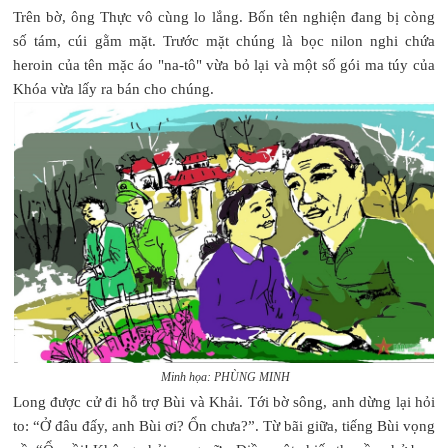
Trên bờ, ông Thực vô cùng lo lắng. Bốn tên nghiện đang bị còng
số tám, cúi gằm mặt. Trước mặt chúng là bọc nilon nghi chứa
heroin của tên mặc áo "na-tô" vừa bỏ lại và một số gói ma túy của
Khóa vừa lấy ra bán cho chúng.
Minh họa: PHÙNG MINH
Long được cử đi hỗ trợ Bùi và Khải. Tới bờ sông, anh dừng lại hỏi
to: “Ở đâu đấy, anh Bùi ơi? Ổn chưa?”. Từ bãi giữa, tiếng Bùi vọng