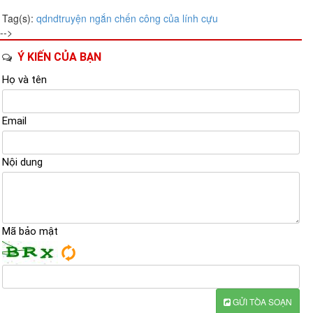
Tag(s):
qdnd
truyện ngắn
chến công của lính cựu
-->
Ý KIẾN CỦA BẠN
Họ và tên
Email
Nội dung
Mã bảo mật
GỬI TÒA SOẠN