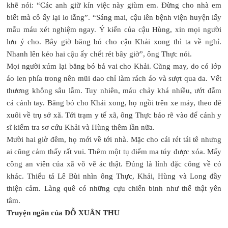
khẽ nói: “Các anh giữ kín việc này giùm em. Đừng cho nhà em
biết mà cô ấy lại lo lắng”. “Sáng mai, cậu lên bệnh viện huyện lấy
mẫu máu xét nghiệm ngay. Ý kiến của cậu Hùng, xin mọi người
lưu ý cho. Bây giờ băng bó cho cậu Khải xong thì ta về nghỉ.
Nhanh lên kẻo hai cậu ấy chết rét bây giờ”, ông Thực nói.
Mọi người xúm lại băng bó bả vai cho Khải. Cũng may, do có lớp
áo len phía trong nên mũi dao chỉ làm rách áo và sượt qua da. Vết
thương không sâu lắm. Tuy nhiên, máu chảy khá nhiều, ướt đẫm
cả cánh tay. Băng bó cho Khải xong, họ ngồi trên xe máy, theo đê
xuôi về trụ sở xã. Tới trạm y tế xã, ông Thực bảo rẽ vào để cánh y
sĩ kiểm tra sơ cứu Khải và Hùng thêm lần nữa.
Mười hai giờ đêm, họ mới về tới nhà. Mặc cho cái rét tái tê nhưng
ai cũng cảm thấy rất vui. Thêm một tụ điểm ma túy được xóa. Mấy
công an viên của xã võ vẽ ác thật. Đúng là lính đặc công về có
khác. Thiếu tá Lê Bùi nhìn ông Thực, Khải, Hùng và Long đầy
thiện cảm. Làng quê có những cựu chiến binh như thế thật yên
tâm.
Truyện ngắn của ĐỖ XUÂN THU