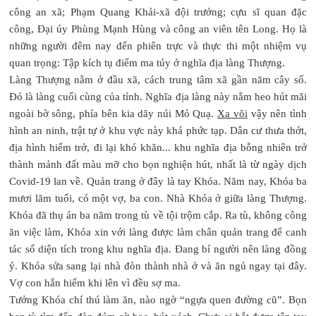
công an xã; Phạm Quang Khải-xã đội trưởng; cựu sĩ quan đặc
công, Đại úy Phùng Mạnh Hùng và công an viên tên Long. Họ là
những người đêm nay đến phiên trực và thực thi một nhiệm vụ
quan trọng: Tập kích tụ điểm ma túy ở nghĩa địa làng Thượng.
Làng Thượng nằm ở đầu xã, cách trung tâm xã gần năm cây số.
Đó là làng cuối cùng của tỉnh. Nghĩa địa làng này nằm heo hút mãi
ngoài bờ sông, phía bên kia dãy núi Mỏ Quạ.
Xa või
vậy nên tình
hình an ninh, trật tự ở khu vực này khá phức tạp. Dân cư thưa thớt,
địa hình hiểm trở, đi lại khó khăn... khu nghĩa địa bỗng nhiên trở
thành mảnh đất màu mỡ cho bọn nghiện hút, nhất là từ ngày dịch
Covid-19 lan về. Quản trang ở đây là tay Khóa. Năm nay, Khóa ba
mươi lăm tuổi, có một vợ, ba con. Nhà Khóa ở giữa làng Thượng.
Khóa đã thụ án ba năm trong tù về tội trộm cắp. Ra tù, không công
ăn việc làm, Khóa xin với làng được làm chân quản trang để canh
tác số diện tích trong khu nghĩa địa. Đang bí người nên làng đồng
ý. Khóa sửa sang lại nhà đòn thành nhà ở và ăn ngủ ngay tại đây.
Vợ con hắn hiếm khi lên vì đều sợ ma.
Tưởng Khóa chí thú làm ăn, nào ngờ “ngựa quen đường cũ”. Bọn