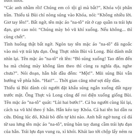
buốt nhói.
“Các anh nhầm rồi! Chúng em có tội gì mà bắt?”, Khóa vội phân
trần. Thiếu tá Bùi chỉ nòng súng vào Khóa, nói: “Không nhiều lời.
Giơ tay lên!”. Bất ngờ, tên mặc áo "na-tô" rút ở cạp quần ra trái lựu
đạn, giơ cao nói: “Chúng mày bỏ vũ khí xuống. Nếu không... thì
cùng chết”.
Tình huống thật bất ngờ. Ngón tay tên mặc áo "na-tô" đã ngoắc
vào mỏ vịt trái lựu đạn. Ông Thực nhìn Bùi và Long. Bùi đánh mắt
nhìn lại. Tên mặc áo "na-tô" rít lên: “Bỏ súng xuống! Tao đếm đến
ba mà chúng mày không làm theo thì cùng ra nghĩa địa, nghe
chưa?”. Nói đoạn, hắn bắt đầu đếm: “Một!”. Mũi súng Bùi vẫn
hướng về phía hắn. “Hai!”... Thời gian căng như sợi dây đàn.
Thiếu tá Bùi đành cúi người đặt khẩu súng ngắn xuống đất ngay
trước mặt. Ông Thực và Long cũng để roi điện xuống giống Bùi.
Tên mặc áo "na-tô" quát: “Lùi hai bước!”. Cả ba người cùng lùi lại,
cách xa vũ khí theo ý hắn. Hắn kéo tay Khóa. Cả hai tên lui dần ra
cửa. Đúng lúc đó, Khải bò đến tự khi nào. Anh bất ngờ tung cú đá
từ sau lưng tên mặc áo "na-tô", trúng bàn tay đang cầm trái lựu đạn
của hắn. Trái lựu đạn vung ra, xì khói. Khải lao tới chộp lấy ném ra