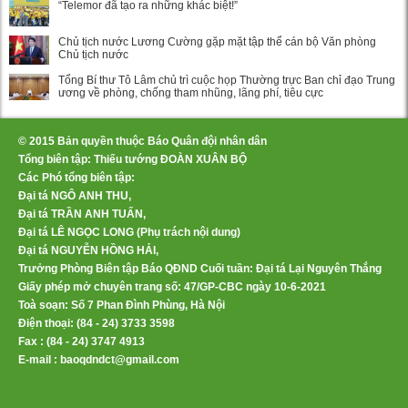
“Telemor đã tạo ra những khác biệt!”
Chủ tịch nước Lương Cường gặp mặt tập thể cán bộ Văn phòng
Chủ tịch nước
Tổng Bí thư Tô Lâm chủ trì cuộc họp Thường trực Ban chỉ đạo Trung
ương về phòng, chống tham nhũng, lãng phí, tiêu cực
© 2015 Bản quyền thuộc Báo Quân đội nhân dân
Tổng biên tập: Thiếu tướng ĐOÀN XUÂN BỘ
Các Phó tổng biên tập:
Đại tá NGÔ ANH THU,
Đại tá TRẦN ANH TUẤN,
Đại tá LÊ NGỌC LONG (Phụ trách nội dung)
Đại tá NGUYỄN HỒNG HẢI,
Trưởng Phòng Biên tập Báo QĐND Cuối tuần: Đại tá Lại Nguyên Thắng
Giấy phép mở chuyên trang số: 47/GP-CBC ngày 10-6-2021
Toà soạn: Số 7 Phan Đình Phùng, Hà Nội
Điện thoại: (84 - 24) 3733 3598
Fax : (84 - 24) 3747 4913
E-mail : baoqdndct@gmail.com