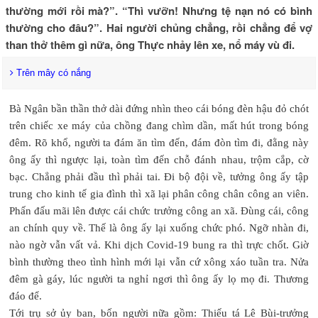
thường mới rồi mà?”. “Thì vưỡn! Nhưng tệ nạn nó có bình
thường cho đâu?”. Hai người chủng chẳng, rồi chẳng để vợ
than thở thêm gì nữa, ông Thực nhảy lên xe, nổ máy vù đi.
Trên mây có nắng
Bà Ngân bần thần thở dài đứng nhìn theo cái bóng đèn hậu đỏ chót
trên chiếc xe máy của chồng đang chìm dần, mất hút trong bóng
đêm. Rõ khổ, người ta đám ăn tìm đến, đám đòn tìm đi, đằng này
ông ấy thì ngược lại, toàn tìm đến chỗ đánh nhau, trộm cắp, cờ
bạc. Chẳng phải đầu thì phải tai. Đi bộ đội về, tưởng ông ấy tập
trung cho kinh tế gia đình thì xã lại phân công chân công an viên.
Phấn đấu mãi lên được cái chức trưởng công an xã. Đùng cái, công
an chính quy về. Thế là ông ấy lại xuống chức phó. Ngỡ nhàn đi,
nào ngờ vẫn vất vả. Khi dịch Covid-19 bung ra thì trực chốt. Giờ
bình thường theo tình hình mới lại vẫn cứ xông xáo tuần tra. Nửa
đêm gà gáy, lúc người ta nghỉ ngơi thì ông ấy lọ mọ đi. Thương
đáo để.
Tới trụ sở ủy ban, bốn người nữa gồm: Thiếu tá Lê Bùi-trưởng