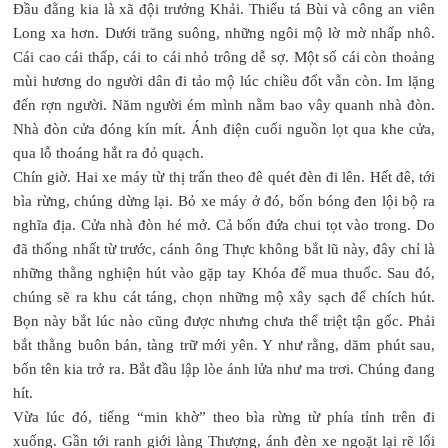
Đầu đằng kia là xã đội trưởng Khải. Thiếu tá Bùi và công an viên
Long xa hơn. Dưới trăng suông, những ngôi mộ lờ mờ nhấp nhô.
Cái cao cái thấp, cái to cái nhỏ trông dễ sợ. Một số cái còn thoảng
mùi hương do người dân đi tảo mộ lúc chiều đốt vẫn còn. Im lặng
đến rợn người. Năm người ém mình nằm bao vây quanh nhà đòn.
Nhà đòn cửa đóng kín mít. Ánh điện cuối nguồn lọt qua khe cửa,
qua lỗ thoáng hắt ra đỏ quạch.
Chín giờ. Hai xe máy từ thị trấn theo đê quét đèn đi lên. Hết đê, tới
bìa rừng, chúng dừng lại. Bỏ xe máy ở đó, bốn bóng đen lội bộ ra
nghĩa địa. Cửa nhà đòn hé mở. Cả bốn đứa chui tọt vào trong. Do
đã thống nhất từ trước, cánh ông Thực không bắt lũ này, đây chỉ là
những thằng nghiện hút vào gặp tay Khóa để mua thuốc. Sau đó,
chúng sẽ ra khu cát táng, chọn những mộ xây sạch để chích hút.
Bọn này bắt lúc nào cũng được nhưng chưa thể triệt tận gốc. Phải
bắt thằng buôn bán, tàng trữ mới yên. Y như rằng, dăm phút sau,
bốn tên kia trở ra. Bắt đầu lập lòe ánh lửa như ma trơi. Chúng đang
hít.
Vừa lúc đó, tiếng “min khờ” theo bìa rừng từ phía tỉnh trên đi
xuống. Gần tới ranh giới làng Thượng, ánh đèn xe ngoặt lại rẽ lối