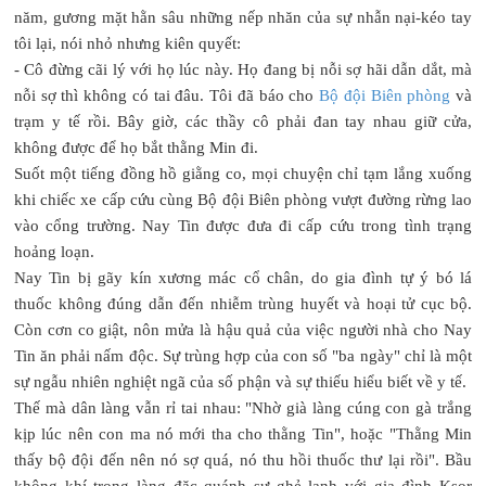
năm, gương mặt hằn sâu những nếp nhăn của sự nhẫn nại-kéo tay
tôi lại, nói nhỏ nhưng kiên quyết:
- Cô đừng cãi lý với họ lúc này. Họ đang bị nỗi sợ hãi dẫn dắt, mà
nỗi sợ thì không có tai đâu. Tôi đã báo cho
Bộ đội Biên phòng
và
trạm y tế rồi. Bây giờ, các thầy cô phải đan tay nhau giữ cửa,
không được để họ bắt thằng Min đi.
Suốt một tiếng đồng hồ giằng co, mọi chuyện chỉ tạm lắng xuống
khi chiếc xe cấp cứu cùng Bộ đội Biên phòng vượt đường rừng lao
vào cổng trường. Nay Tin được đưa đi cấp cứu trong tình trạng
hoảng loạn.
Nay Tin bị gãy kín xương mác cổ chân, do gia đình tự ý bó lá
thuốc không đúng dẫn đến nhiễm trùng huyết và hoại tử cục bộ.
Còn cơn co giật, nôn mửa là hậu quả của việc người nhà cho Nay
Tin ăn phải nấm độc. Sự trùng hợp của con số "ba ngày" chỉ là một
sự ngẫu nhiên nghiệt ngã của số phận và sự thiếu hiểu biết về y tế.
Thế mà dân làng vẫn rỉ tai nhau: "Nhờ già làng cúng con gà trắng
kịp lúc nên con ma nó mới tha cho thằng Tin", hoặc "Thằng Min
thấy bộ đội đến nên nó sợ quá, nó thu hồi thuốc thư lại rồi". Bầu
không khí trong làng đặc quánh sự ghẻ lạnh với gia đình Ksor