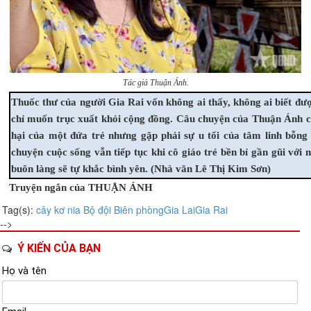
Tác giả Thuận Ánh.
Thuốc thư của người Gia Rai vốn không ai thấy, không ai biết đượ
chỉ muốn trục xuất khỏi cộng đồng. Câu chuyện của Thuận Ánh chỉ
hại của một đứa trẻ nhưng gặp phải sự u tối của tâm linh bỗng 
chuyện cuộc sống vẫn tiếp tục khi cô giáo trẻ bền bỉ gần gũi với
buôn làng sẽ tự khắc bình yên. (Nhà văn Lê Thị Kim Sơn)
Truyện ngắn của THUẬN ÁNH
Tag(s):
cây kơ nia
Bộ đội Biên phòng
Gia Lai
Gia Rai
-->
Ý KIẾN CỦA BẠN
Họ và tên