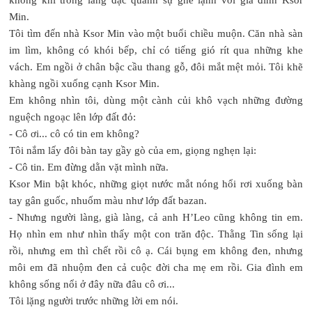
Min.
Tôi tìm đến nhà Ksor Min vào một buổi chiều muộn. Căn nhà sàn
im lìm, không có khói bếp, chỉ có tiếng gió rít qua những khe
vách. Em ngồi ở chân bậc cầu thang gỗ, đôi mắt mệt mỏi. Tôi khẽ
khàng ngồi xuống cạnh Ksor Min.
Em không nhìn tôi, dùng một cành củi khô vạch những đường
nguệch ngoạc lên lớp đất đỏ:
- Cô ơi... cô có tin em không?
Tôi nắm lấy đôi bàn tay gầy gò của em, giọng nghẹn lại:
- Cô tin. Em đừng dằn vặt mình nữa.
Ksor Min bật khóc, những giọt nước mắt nóng hổi rơi xuống bàn
tay gân guốc, nhuốm màu như lớp đất bazan.
- Nhưng người làng, già làng, cả anh H’Leo cũng không tin em.
Họ nhìn em như nhìn thấy một con trăn độc. Thằng Tin sống lại
rồi, nhưng em thì chết rồi cô ạ. Cái bụng em không đen, nhưng
môi em đã nhuộm đen cả cuộc đời cha mẹ em rồi. Gia đình em
không sống nổi ở đây nữa đâu cô ơi...
Tôi lặng người trước những lời em nói.