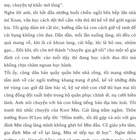
mẹ, chuyện tự khắc mở lòng".
Nghe lời anh, tôi bắt đầu những buổi chiều ngồi bên bếp lửa nhà
mí Xoan, vừa học cách dệt thổ cẩm vừa thủ thỉ kể về thế giới ngoài
kia. Tôi giúp đám trẻ cắt tóc, hướng dẫn bà con cách giữ vệ sinh để
cái bụng không còn đau. Dần dần, mỗi lần xuống làng, tôi đều có
quà mang về, khi là củ khoai lang, cái bắp, lúc là bó rau, nhúm
gạo... Đôi khi, tôi còn trở thành “chuyên gia gỡ rối” cho một số gia
đình có con bước vào tuổi dậy thì đang học cách đua đòi mà
không chịu chăm ngoan học hành.
Tối ấy, cùng dân bản quây quần bên nhà rông, tôi mang những
tấm ảnh về các ngôi trường khang trang ở phố, kể về những đứa
trẻ vùng cao giờ đã làm bác sĩ, kỹ sư nhờ con chữ thì bạn trai tôi
cùng đồng đội xuất hiện trong bộ quân phục chỉnh tề, nụ cười hiền
lành. Anh nói chuyện với bà con bằng tiếng bản địa lưu loát. Tôi
tranh thủ nhắc chuyện của Ksor Min. Già làng trầm ngâm. Thôn
trưởng Ksor H’Leo tiếp lời: “Hôm trước, tôi đã gặp và nói với gia
đình Min rằng làng mình không ghét bỏ Min đâu. Cô giáo yên tâm,
gia đình Min sẽ về lại làng, Min sẽ tiếp tục đi học”. Nghe thôn
trưởng nói, lòng tôi bỗng như có cơn mưa sau những ngày nắng