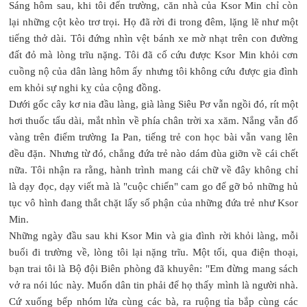
Sáng hôm sau, khi tôi đến trường, căn nhà của Ksor Min chỉ còn
lại những cột kèo trơ trọi. Họ đã rời đi trong đêm, lặng lẽ như một
tiếng thở dài. Tôi đứng nhìn vệt bánh xe mờ nhạt trên con đường
đất đỏ mà lòng trĩu nặng. Tôi đã cố cứu được Ksor Min khỏi cơn
cuồng nộ của dân làng hôm ấy nhưng tôi không cứu được gia đình
em khỏi sự nghi kỵ của cộng đồng.
Dưới gốc cây kơ nia đầu làng, già làng Siêu Pơ vẫn ngồi đó, rít một
hơi thuốc tẩu dài, mắt nhìn về phía chân trời xa xăm. Nắng vẫn đổ
vàng trên điểm trường Ia Pan, tiếng trẻ con học bài vẫn vang lên
đều đặn. Nhưng từ đó, chẳng đứa trẻ nào dám đùa giỡn về cái chết
nữa. Tôi nhận ra rằng, hành trình mang cái chữ về đây không chỉ
là dạy đọc, dạy viết mà là "cuộc chiến" cam go để gỡ bỏ những hủ
tục vô hình đang thắt chặt lấy số phận của những đứa trẻ như Ksor
Min.
Những ngày đầu sau khi Ksor Min và gia đình rời khỏi làng, mỗi
buổi đi trường về, lòng tôi lại nặng trĩu. Một tối, qua điện thoại,
bạn trai tôi là Bộ đội Biên phòng đã khuyên: "Em đừng mang sách
vở ra nói lúc này. Muốn dân tin phải để họ thấy mình là người nhà.
Cứ xuống bếp nhóm lửa cùng các bà, ra ruộng tỉa bắp cùng các