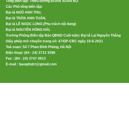
Tổng biên tập: Thiếu tướng ĐOÀN XUÂN BỘ
Các Phó tổng biên tập:
Đại tá NGÔ ANH THU,
Đại tá TRẦN ANH TUẤN,
Đại tá LÊ NGỌC LONG (Phụ trách nội dung)
Đại tá NGUYỄN HỒNG HẢI,
Trưởng Phòng Biên tập Báo QĐND Cuối tuần: Đại tá Lại Nguyên Thắng
Giấy phép mở chuyên trang số: 47/GP-CBC ngày 10-6-2021
Toà soạn: Số 7 Phan Đình Phùng, Hà Nội
Điện thoại: (84 - 24) 3733 3598
Fax : (84 - 24) 3747 4913
E-mail : baoqdndct@gmail.com