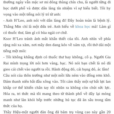
thường ngày vẫn mặc sơ mi đóng thùng chỉn chu, là người từng đi
học dưới phố và được dân làng tín nhiệm vì sự hiểu biết. Tôi hy
vọng vào một tiếng nói lý trí từ anh:
- Anh H’Leo, anh nói với dân làng đi! Đây hoàn toàn là bệnh lý.
Thằng Min chỉ là một đứa trẻ. Anh hiểu về
khoa học
mà! Làm gì
có thuốc thư, làm gì có bùa ngải cơ chứ.
Ksor H’Leo tránh ánh mắt khẩn thiết của tôi. Anh nhìn về phía
rặng núi xa xăm, nơi mây đen đang kéo về xám xịt, rồi thở dài một
tiếng mệt mỏi:
- Tôi không khẳng định có thuốc thư hay không, cô ạ. Người Gia
Rai mình trọng lời nói hơn vàng, bạc. Nó nói bạn chết là nó đã
gieo cái chết vào người ta rồi. Hành động đó, cái bụng đó, ác lắm!
Câu nói của thôn trưởng như một mồi lửa ném vào đống rơm khô.
Đám thanh niên bắt đầu xông vào. Tôi cảm thấy một sự bất lực lan
khắp cơ thể khiến chân tay tôi nhũn ra không còn chút sức lực.
Hóa ra, tri thức mà tôi mang theo từ thành phố về đây lại mỏng
manh như làn khói bếp trước những hủ tục đã ăn sâu trong tâm
thức của họ.
Thầy Hiệu-một người đàn ông đã bám trụ vùng cao này gần 20