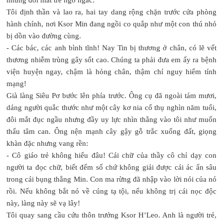
Tôi định thần và lao ra, hai tay dang rộng chặn trước cửa phòng
hành chính, nơi Ksor Min đang ngồi co quắp như một con thú nhỏ
bị dồn vào đường cùng.
- Các bác, các anh bình tĩnh! Nay Tin bị thương ở chân, có lẽ vết
thương nhiễm trùng gây sốt cao. Chúng ta phải đưa em ấy ra bệnh
viện huyện ngay, chậm là hỏng chân, thậm chí nguy hiểm tính
mạng!
Già làng Siêu Pơ bước lên phía trước. Ông cụ đã ngoài tám mươi,
dáng người quắc thước như một cây kơ nia cổ thụ nghìn năm tuổi,
đôi mắt đục ngầu nhưng đầy uy lực nhìn thẳng vào tôi như muốn
thấu tâm can. Ông nện mạnh cây gậy gỗ trắc xuống đất, giọng
khàn đặc nhưng vang rền:
- Cô giáo trẻ không hiểu đâu! Cái chữ của thầy cô chỉ dạy con
người ta đọc chữ, biết đếm số chứ không giải được cái ác ẩn sâu
trong cái bụng thằng Min. Con ma rừng đã nhập vào lời nói của nó
rồi. Nếu không bắt nó về cúng tạ tội, nếu không trị cái nọc độc
này, làng này sẽ vạ lây!
Tôi quay sang cầu cứu thôn trưởng Ksor H’Leo. Anh là người trẻ,