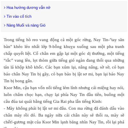
Hoa hướng dương vẫn nở
Tin vào cổ tích
Nàng Muối và nàng Gió
Trong tiếng hò reo vang động cả một góc rừng, Nay Tin-"tay săn
bàn" khéo léo nhất lớp 9-bỗng khuỵu xuống sau một pha tranh
chấp quyết liệt. Cổ chân em gập lại một góc dị thường, một tiếng
“rắc” vang lên, lọt thỏm giữa tiếng gió ngàn đang thổi qua những
tán lá khộp khô khốc. Các bạn xúm lại, nâng nâng, sờ sờ, có bạn
bảo chân Nay Tin bị gãy, có bạn bảo bị lật sơ mi, bạn lại bảo Nay
Tin bị bong gân.
Ksor Min, cậu bạn vốn nổi tiếng lém lỉnh nhưng cái miệng hay nói,
luôn châm chọc bạn, chạy lại phía Nay Tin đầu tiên, buông một
câu đùa tai quái bằng tiếng Gia Rai pha lẫn tiếng Kinh:
- Mày không phải bị lật sơ mi đâu. Con ma rừng đã đánh dấu vào
chân mày rồi đó. Ba ngày nữa cái chân này sẽ thối ra, mày sẽ
chết!-gương mặt của Ksor Min lạnh băng nhìn Nay Tin, rồi lại phá