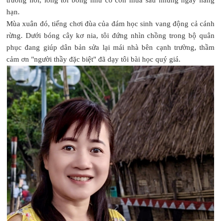
hạn.
Mùa xuân đó, tiếng chơi đùa của đám học sinh vang động cả cánh
rừng. Dưới bóng cây kơ nia, tôi đứng nhìn chồng trong bộ quân
phục đang giúp dân bản sửa lại mái nhà bên cạnh trường, thầm
cảm ơn "người thầy đặc biệt" đã dạy tôi bài học quý giá.