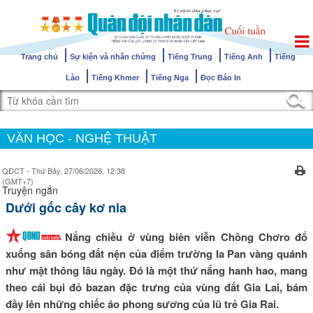
Trang chủ
Sự kiện và nhân chứng
Tiếng Trung
Tiếng Anh
Tiếng
Lào
Tiếng Khmer
Tiếng Nga
Đọc Báo In
VĂN HỌC - NGHỆ THUẬT
QĐCT - Thứ Bảy, 27/06/2026, 12:38
(GMT+7)
Truyện ngắn
Dưới gốc cây kơ nia
Nắng chiều ở vùng biên viễn Chông Chơro đổ
xuống sân bóng đất nện của điểm trường Ia Pan vàng quánh
như mật thông lâu ngày. Đó là một thứ nắng hanh hao, mang
theo cái bụi đỏ bazan đặc trưng của vùng đất Gia Lai, bám
đầy lên những chiếc áo phong sương của lũ trẻ Gia Rai.