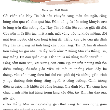
Minh họa: MAI MINH
Cái chân của Nay Tin bắt đầu chuyển sang màu tím ngắt, căng
bóng như quả cà chín quá lứa. Đêm đó, giữa lúc trăng khuyết treo
lơ lửng trên đầu nương rẫy, Nay Tin bắt đầu lên cơn co giật dữ dội.
Cậu nôn mửa liên tục, mật xanh, mật vàng trào ra khóe miệng, đôi
mắt trợn ngược chỉ còn lòng trắng dã. Tiếng kêu gào của gia đình
Nay Tin xé toang sự tĩnh lặng của buôn làng. Tin tức lan đi nhanh
hơn tiếng hú gọi nhau đi rẫy buổi sớm: “Thằng Min rủa thằng Tin,
nay thằng Tin đau quằn quại. Đích thị là nó dùng thuốc thư rồi!”.
Sáng sớm hôm sau, khi sương còn chưa kịp tan trên những mái tôn
điểm trường, tôi-một giáo viên trẻ mới ra trường chưa đầy ba
tháng, vẫn còn mang theo hơi thở của phố thị và những giáo trình
y học thường thức-đứng sững người ở cổng trường. Cảnh tượng
diễn ra trước mắt khiến tôi bàng hoàng. Gia đình Nay Tin cùng hơn
chục thanh niên trai tráng trong làng kéo đến, tay lăm lăm dao rựa,
gậy gộc.
- Trả thằng Min ra đây!-tiếng gào thét vang lên náo động giữa
những đôi mắt trẻ ngơ ngác.