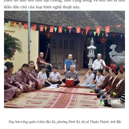
thần dân chủ của loại hình nghệ thuật này.
Dạy hát trống quân ở thôn Bùi Xá, phường Ninh Xá, thị xã Thuận Thành, tỉnh Bắc