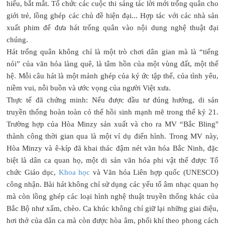
hiểu, bắt mắt. Tổ chức các cuộc thi sáng tác lời mới trống quân cho
giới trẻ, lồng ghép các chủ đề hiện đại... Hợp tác với các nhà sản
xuất phim để đưa hát trống quân vào nội dung nghệ thuật đại
chúng.
Hát trống quân không chỉ là một trò chơi dân gian mà là “tiếng
nói” của văn hóa làng quê, là tâm hồn của một vùng đất, một thế
hệ. Mỗi câu hát là một mảnh ghép của ký ức tập thể, của tình yêu,
niềm vui, nỗi buồn và ước vọng của người Việt xưa.
Thực tế đã chứng minh: Nếu được đầu tư đúng hướng, di sản
truyền thống hoàn toàn có thể hồi sinh mạnh mẽ trong thế kỷ 21.
Trường hợp của Hòa Minzy sản xuất và cho ra MV “Bắc Bling"
thành công thời gian qua là một ví dụ điển hình. Trong MV này,
Hòa Minzy và ê-kíp đã khai thác đậm nét văn hóa Bắc Ninh, đặc
biệt là dân ca quan họ, một di sản văn hóa phi vật thể được Tổ
chức Giáo dục,
Khoa học
và Văn hóa Liên hợp quốc (UNESCO)
công nhận. Bài hát không chỉ sử dụng các yếu tố âm nhạc quan họ
mà còn lồng ghép các loại hình nghệ thuật truyền thống khác của
Bắc Bộ như xẩm, chèo. Ca khúc không chỉ giữ lại những giai điệu,
hơi thở của dân ca mà còn được hòa âm, phối khí theo phong cách