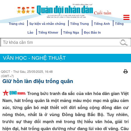
Trang chủ
Sự kiện và nhân chứng
Tiếng Trung
Tiếng Anh
Tiếng
Lào
Tiếng Khmer
Tiếng Nga
Đọc Báo In
VĂN HỌC - NGHỆ THUẬT
QĐCT - Thứ Sáu, 25/05/2025, 16:48
(GMT+7)
Giữ hồn làn điệu trống quân
Trong bức tranh đa sắc của văn hóa dân gian Việt
Nam, hát trống quân là một mảng màu mộc mạc mà giàu cảm
xúc, từng gắn bó mật thiết với đời sống cộng đồng dân cư
nông thôn, nhất là ở vùng Đồng bằng Bắc Bộ. Tuy nhiên,
trước sự thay đổi mạnh mẽ trong thị hiếu văn hóa, giải trí
hiện đại, hát trống quân dường như đang lùi vào dĩ vãng. Câu