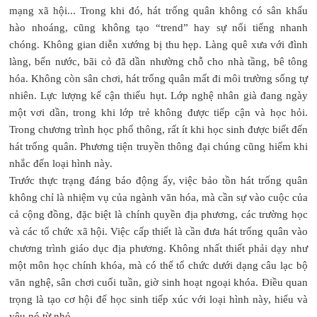
mạng xã hội... Trong khi đó, hát trống quân không có sân khấu
hào nhoáng, cũng không tạo “trend” hay sự nổi tiếng nhanh
chóng. Không gian diễn xướng bị thu hẹp. Làng quê xưa với đình
làng, bến nước, bãi cỏ đã dần nhường chỗ cho nhà tầng, bê tông
hóa. Không còn sân chơi, hát trống quân mất đi môi trường sống tự
nhiên. Lực lượng kế cận thiếu hụt. Lớp nghệ nhân già đang ngày
một vơi dần, trong khi lớp trẻ không được tiếp cận và học hỏi.
Trong chương trình học phổ thông, rất ít khi học sinh được biết đến
hát trống quân. Phương tiện truyền thông đại chúng cũng hiếm khi
nhắc đến loại hình này.
Trước thực trạng đáng báo động ấy, việc bảo tồn hát trống quân
không chỉ là nhiệm vụ của ngành văn hóa, mà cần sự vào cuộc của
cả cộng đồng, đặc biệt là chính quyền địa phương, các trường học
và các tổ chức xã hội. Việc cấp thiết là cần đưa hát trống quân vào
chương trình giáo dục địa phương. Không nhất thiết phải dạy như
một môn học chính khóa, mà có thể tổ chức dưới dạng câu lạc bộ
văn nghệ, sân chơi cuối tuần, giờ sinh hoạt ngoại khóa. Điều quan
trọng là tạo cơ hội để học sinh tiếp xúc với loại hình này, hiểu và
yêu nó từ nhỏ.