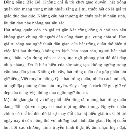
Đồng bằng Bắc Bộ. Không chỉ là trò chơi giao duyên, hát trống
quân còn mang trong mình nhiều tầng giá trị, trước hết đó là giá trị
giáo dục đạo đức. Những câu hát thường ẩn chứa triết lý nhân sinh,
lời răn dạy nhẹ nhàng mà sâu sắc.
Hát trống quân còn có giá trị gắn kết cộng đồng ở chỗ tạo nên
không gian chung để người dân cùng tham gia, cùng chia sẻ. Hay
giá trị sáng tạo nghệ thuật dân gian của hát trống quân thể hiện ở
việc khi hát thường không có kịch bản soạn sẵn, người hát phải
ứng khẩu, vận dụng vốn ca dao, tục ngữ phong phú để đối đáp
nhịp nhàng. Đó là biểu hiện của sức sáng tạo không ngừng trong
văn hóa dân gian. Không chỉ vậy, hát trống quân còn góp phần lưu
giữ tiếng Việt truyền thống. Qua hát trống quân, nhiều cách nói cổ,
từ ngữ địa phương được lưu truyền. Đây cũng là cách để gìn giữ vẻ
đẹp của tiếng Việt thông qua ngôn ngữ thơ ca.
Mặc dù giàu giá trị và từng phổ biến rộng rãi nhưng hát trống quân
đang đối mặt với nguy cơ mai một nghiêm trọng. Nguyên nhân
chính có thể kể đến đó là sự thay đổi của thị hiếu giải trí. Giới trẻ
ngày nay ít còn hứng thú với những loại hình dân gian. Họ bị cuốn
hút bởi các chương trình truyền hình thực tế, âm nhạc hiện đại,