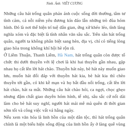
Ninh. Ảnh: VIẾT CƯƠNG
Những câu hát trống quân phản ánh cuộc sống đời thường, tâm tư
tình cảm, cả nỗi niềm yêu đương kín đáo lẫn những trò đùa hóm
hỉnh. Đó là nơi thể hiện trí tuệ dân gian, ứng xử khéo léo, tình làng
nghĩa xóm và đặc biệt là tính nhân văn sâu sắc. Trên sân hát trống
quân, người ta không phân biệt sang hèn, địa vị, chỉ có tiếng lòng
giao hòa trong không khí hội hè rộn rã.
Ở Liêm Thuận, Thanh Liêm,
Hà Nam,
hát trống quân còn được tổ
chức thi dưới thuyền với lệ chơi là khi hai thuyền gần nhau, gặp
nhau họ cất lên lời hát chào. Thuyền hát này, bè hát này muốn giao
lưu, muốn hát đối đáp với thuyền hát kia, bè hát kia thì chèo
thuyền tới gần, có khi kề mạn và họ bắt đầu nổi trống, cất lên lời
hát chào, hát ra mắt. Những câu hát chào hỏi, ca ngợi, chọc ghẹo
nhưng đậm chất giao duyên hóm hỉnh, tế nhị, sâu sắc cứ nối dài
làm cho bè hát suy nghĩ, người hát mải mê mà quên đi thời gian
sớm tối và công việc vất vả hằng ngày.
Nếu xem văn hóa là linh hồn của một dân tộc, thì hát trống quân
chính là một biểu hiện sống động của linh hồn ấy ở làng quê vùng