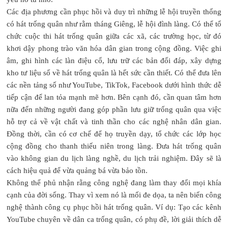
Các địa phương cần phục hồi và duy trì những lễ hội truyền thống
có hát trống quân như rằm tháng Giêng, lễ hội đình làng. Có thể tổ
chức cuộc thi hát trống quân giữa các xã, các trường học, từ đó
khơi dậy phong trào văn hóa dân gian trong cộng đồng. Việc ghi
âm, ghi hình các làn điệu cổ, lưu trữ các bản đối đáp, xây dựng
kho tư liệu số về hát trống quân là hết sức cần thiết. Có thể đưa lên
các nền tảng số như YouTube, TikTok, Facebook dưới hình thức dễ
tiếp cận để lan tỏa mạnh mẽ hơn. Bên cạnh đó, cần quan tâm hơn
nữa đến những người đang góp phần lưu giữ trống quân qua việc
hỗ trợ cả về vật chất và tinh thần cho các nghệ nhân dân gian.
Đồng thời, cần có cơ chế để họ truyền dạy, tổ chức các lớp học
cộng đồng cho thanh thiếu niên trong làng. Đưa hát trống quân
vào không gian du lịch làng nghề, du lịch trải nghiệm. Đây sẽ là
cách hiệu quả để vừa quảng bá vừa bảo tồn.
Không thể phủ nhận rằng công nghệ đang làm thay đổi mọi khía
cạnh của đời sống. Thay vì xem nó là mối đe dọa, ta nên biến công
nghệ thành công cụ phục hồi hát trống quân. Ví dụ: Tạo các kênh
YouTube chuyên về dân ca trống quân, có phụ đề, lời giải thích dễ