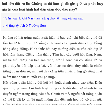
hỏi lớn đặt ra là: Chúng ta đã làm gì để gìn giữ và phát huy
giá trị của loại hình hát dân gian độc đáo này?
Văn hóa Hồ Chí Minh, ánh sáng cho hôm nay và mai sau
Những kỳ tích ở Trường Sơn
Không rõ hát trống quân xuất hiện từ bao giờ, chỉ biết rằng nó đã
tồn tại từ lâu trong đời sống sinh hoạt của người dân vùng Đồng
bằng sông Hồng. Hình thức hát này thường diễn ra vào các dịp lễ
hội, rằm tháng Giêng, rằm tháng Tám hay các buổi hội làng. Nam,
nữ trẻ tuổi đứng hai bên sân đình, bờ đê hoặc bãi cỏ, dùng lời ca
giao duyên đối đáp qua lại, với nhạc cụ đệm duy nhất là chiếc
trống quân đơn sơ, một sợi dây căng trên chiếc thùng gỗ rỗng phát
ra âm thanh vui tai mỗi khi gõ nhịp.
Hát trống quân không đòi hỏi kỹ thuật thanh nhạc cao siêu. Điều
quan trọng nằm ở sự linh hoạt trong cách đối đáp, sự nhanh trí và
duyên ngầm trong từng câu hát. Chính vì thế, người hát trống quân
có thể là bất kỳ ai: Từ người nông dân đến anh học trò, cô thôn nữ.
Điều đó làm nên tính đại chúng, tính cộng đồng và trên hết là tinh