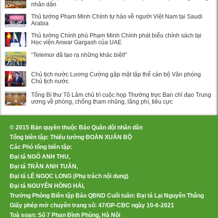
nhân dân
Thủ tướng Phạm Minh Chính tự hào về người Việt Nam tại Saudi
Arabia
Thủ tướng Chính phủ Phạm Minh Chính phát biểu chính sách tại
Học viện Anwar Gargash của UAE
“Telemor đã tạo ra những khác biệt!”
Chủ tịch nước Lương Cường gặp mặt tập thể cán bộ Văn phòng
Chủ tịch nước
Tổng Bí thư Tô Lâm chủ trì cuộc họp Thường trực Ban chỉ đạo Trung
ương về phòng, chống tham nhũng, lãng phí, tiêu cực
© 2015 Bản quyền thuộc Báo Quân đội nhân dân
Tổng biên tập: Thiếu tướng ĐOÀN XUÂN BỘ
Các Phó tổng biên tập:
Đại tá NGÔ ANH THU,
Đại tá TRẦN ANH TUẤN,
Đại tá LÊ NGỌC LONG (Phụ trách nội dung)
Đại tá NGUYỄN HỒNG HẢI,
Trưởng Phòng Biên tập Báo QĐND Cuối tuần: Đại tá Lại Nguyên Thắng
Giấy phép mở chuyên trang số: 47/GP-CBC ngày 10-6-2021
Toà soạn: Số 7 Phan Đình Phùng, Hà Nội