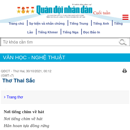
Trang chủ
Sự kiện và nhân chứng
Tiếng Trung
Tiếng Anh
Tiếng
Lào
Tiếng Khmer
Tiếng Nga
Đọc Báo In
VĂN HỌC - NGHỆ THUẬT
QĐCT - Thứ Hai, 30/10/2021, 00:12
(GMT+7)
Thơ Thai Sắc
Trang thơ
Nơi tiếng chim về hát
Nơi tiếng chim về hát
Hân hoan tựa đồng rừng