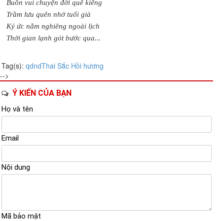
Buồn vui chuyện đời quê kiểng
Trầm lưu quên nhớ tuổi già
Ký ức nằm nghiêng ngoài lịch
Thời gian lạnh gót bước qua...
Tag(s):
qdnd
Thai Sắc
Hồi hương
-->
Ý KIẾN CỦA BẠN
Họ và tên
Email
Nội dung
Mã bảo mật