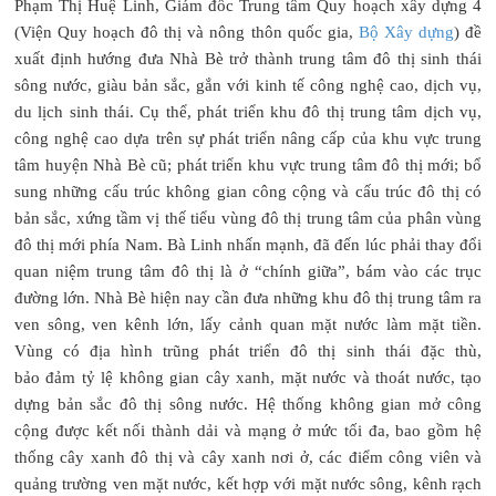
Phạm Thị Huệ Linh, Giám đốc Trung tâm Quy hoạch xây dựng 4
(Viện Quy hoạch đô thị và nông thôn quốc gia,
Bộ Xây dựng
) đề
xuất định hướng đưa Nhà Bè trở thành trung tâm đô thị sinh thái
sông nước, giàu bản sắc, gắn với kinh tế công nghệ cao, dịch vụ,
du lịch sinh thái. Cụ thể, phát triển khu đô thị trung tâm dịch vụ,
công nghệ cao dựa trên sự phát triển nâng cấp của khu vực trung
tâm huyện Nhà Bè cũ; phát triển khu vực trung tâm đô thị mới; bổ
sung những cấu trúc không gian công cộng và cấu trúc đô thị có
bản sắc, xứng tầm vị thế tiểu vùng đô thị trung tâm của phân vùng
đô thị mới phía Nam. Bà Linh nhấn mạnh, đã đến lúc phải thay đổi
quan niệm trung tâm đô thị là ở “chính giữa”, bám vào các trục
đường lớn. Nhà Bè hiện nay cần đưa những khu đô thị trung tâm ra
ven sông, ven kênh lớn, lấy cảnh quan mặt nước làm mặt tiền.
Vùng có địa hình trũng phát triển đô thị sinh thái đặc thù,
bảo đảm tỷ lệ không gian cây xanh, mặt nước và thoát nước, tạo
dựng bản sắc đô thị sông nước. Hệ thống không gian mở công
cộng được kết nối thành dải và mạng ở mức tối đa, bao gồm hệ
thống cây xanh đô thị và cây xanh nơi ở, các điểm công viên và
quảng trường ven mặt nước, kết hợp với mặt nước sông, kênh rạch