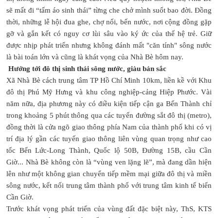
sẽ mất đi “tấm áo sinh thái” từng che chở mình suốt bao đời. Đồng
thời, những lễ hội đua ghe, chợ nổi, bến nước, nơi cộng đồng gặp
gỡ và gắn kết có nguy cơ lùi sâu vào ký ức của thế hệ trẻ. Giữ
được nhịp phát triển nhưng không đánh mất "căn tính" sông nước
là bài toán lớn và cũng là khát vọng của Nhà Bè hôm nay.
Hướng tới đô thị sinh thái sông nước, giàu bản sắc
Xã Nhà Bè cách trung tâm TP Hồ Chí Minh 10km, liền kề với Khu
đô thị Phú Mỹ Hưng và khu công nghiệp-cảng Hiệp Phước. Vài
năm nữa, địa phương này có điều kiện tiếp cận ga Bến Thành chỉ
trong khoảng 5 phút thông qua các tuyến đường sắt đô thị (metro),
đồng thời là cửa ngõ giao thông phía Nam của thành phố khi có vị
trí địa lý gần các tuyến giao thông liên vùng quan trọng như cao
tốc Bến Lức-Long Thành, Quốc lộ 50B, Đường 15B, cầu Cần
Giờ... Nhà Bè không còn là “vùng ven lặng lẽ”, mà đang dần hiện
lên như một không gian chuyển tiếp mềm mại giữa đô thị và miền
sông nước, kết nối trung tâm thành phố với trung tâm kinh tế biển
Cần Giờ.
Trước khát vọng phát triển của vùng đất đặc biệt này, ThS, KTS