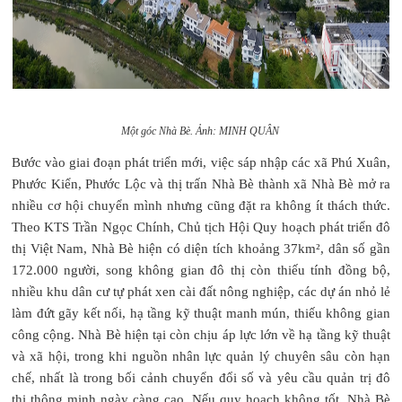
Một góc Nhà Bè.
Ảnh: MINH QUÂN
Bước vào giai đoạn phát triển mới, việc sáp nhập các xã Phú Xuân,
Phước Kiển, Phước Lộc và thị trấn Nhà Bè thành xã Nhà Bè mở ra
nhiều cơ hội chuyển mình nhưng cũng đặt ra không ít thách thức.
Theo KTS Trần Ngọc Chính, Chủ tịch Hội Quy hoạch phát triển đô
thị Việt Nam, Nhà Bè hiện có diện tích khoảng 37km², dân số gần
172.000 người, song không gian đô thị còn thiếu tính đồng bộ,
nhiều khu dân cư tự phát xen cài đất nông nghiệp, các dự án nhỏ lẻ
làm đứt gãy kết nối, hạ tầng kỹ thuật manh mún, thiếu không gian
công cộng. Nhà Bè hiện tại còn chịu áp lực lớn về hạ tầng kỹ thuật
và xã hội, trong khi nguồn nhân lực quản lý chuyên sâu còn hạn
chế, nhất là trong bối cảnh chuyển đổi số và yêu cầu quản trị đô
thị thông minh ngày càng cao. Nếu quy hoạch không tốt, Nhà Bè