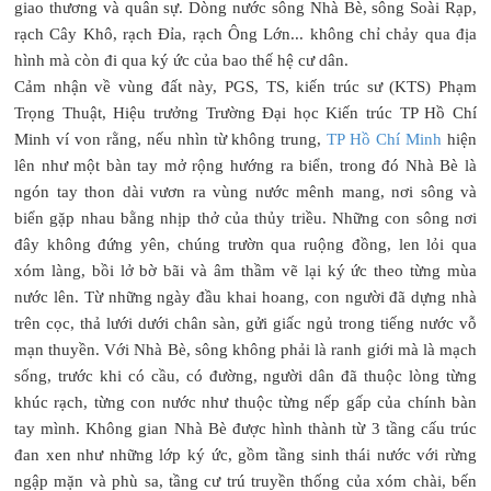
giao thương và quân sự. Dòng nước sông Nhà Bè, sông Soài Rạp,
rạch Cây Khô, rạch Đỉa, rạch Ông Lớn... không chỉ chảy qua địa
hình mà còn đi qua ký ức của bao thế hệ cư dân.
Cảm nhận về vùng đất này, PGS, TS, kiến trúc sư (KTS) Phạm
Trọng Thuật, Hiệu trưởng Trường Đại học Kiến trúc TP Hồ Chí
Minh ví von rằng, nếu nhìn từ không trung,
TP Hồ Chí Minh
hiện
lên như một bàn tay mở rộng hướng ra biển, trong đó Nhà Bè là
ngón tay thon dài vươn ra vùng nước mênh mang, nơi sông và
biển gặp nhau bằng nhịp thở của thủy triều. Những con sông nơi
đây không đứng yên, chúng trườn qua ruộng đồng, len lỏi qua
xóm làng, bồi lở bờ bãi và âm thầm vẽ lại ký ức theo từng mùa
nước lên. Từ những ngày đầu khai hoang, con người đã dựng nhà
trên cọc, thả lưới dưới chân sàn, gửi giấc ngủ trong tiếng nước vỗ
mạn thuyền. Với Nhà Bè, sông không phải là ranh giới mà là mạch
sống, trước khi có cầu, có đường, người dân đã thuộc lòng từng
khúc rạch, từng con nước như thuộc từng nếp gấp của chính bàn
tay mình. Không gian Nhà Bè được hình thành từ 3 tầng cấu trúc
đan xen như những lớp ký ức, gồm tầng sinh thái nước với rừng
ngập mặn và phù sa, tầng cư trú truyền thống của xóm chài, bến