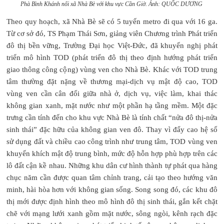
Phà Bình Khánh nối xã Nhà Bè với khu vực Cần Giờ.
Ảnh: QUỐC DƯƠNG
Theo quy hoạch, xã Nhà Bè sẽ có 5 tuyến metro đi qua với 16 ga.
Từ cơ sở đó, TS Phạm Thái Sơn, giảng viên Chương trình Phát triển
đô thị bền vững, Trường Đại học Việt-Đức, đã khuyến nghị phát
triển mô hình TOD (phát triển đô thị theo định hướng phát triển
giao thông công cộng) vùng ven cho Nhà Bè. Khác với TOD trung
tâm thường đặt nặng về thương mại-dịch vụ mật độ cao, TOD
vùng ven cần cân đối giữa nhà ở, dịch vụ, việc làm, khai thác
không gian xanh, mặt nước như một phần hạ tầng mềm. Một đặc
trưng cần tính đến cho khu vực Nhà Bè là tính chất “nửa đô thị-nửa
sinh thái” đặc hữu của không gian ven đô. Thay vì đẩy cao hệ số
sử dụng đất và chiều cao công trình như trung tâm, TOD vùng ven
khuyến khích mật độ trung bình, mức độ hỗn hợp phù hợp trên các
lô đất cận kề nhau. Những khu dân cư hình thành tự phát qua hàng
chục năm cần được quan tâm chỉnh trang, cải tạo theo hướng văn
minh, hài hòa hơn với không gian sống. Song song đó, các khu đô
thị mới được định hình theo mô hình đô thị sinh thái, gắn kết chặt
chẽ với mạng lưới xanh gồm mặt nước, sông ngòi, kênh rạch đặc