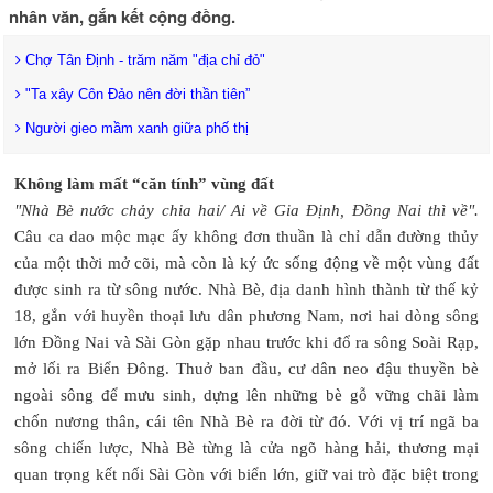
nhân văn, gắn kết cộng đồng.
Chợ Tân Định - trăm năm "địa chỉ đỏ"
"Ta xây Côn Đảo nên đời thần tiên”
Người gieo mầm xanh giữa phố thị
Không làm mất “căn tính” vùng đất
"Nhà Bè nước chảy chia hai/ Ai về Gia Định, Đồng Nai thì về".
Câu ca dao mộc mạc ấy không đơn thuần là chỉ dẫn đường thủy
của một thời mở cõi, mà còn là ký ức sống động về một vùng đất
được sinh ra từ sông nước. Nhà Bè, địa danh hình thành từ thế kỷ
18, gắn với huyền thoại lưu dân phương Nam, nơi hai dòng sông
lớn Đồng Nai và Sài Gòn gặp nhau trước khi đổ ra sông Soài Rạp,
mở lối ra Biển Đông. Thuở ban đầu, cư dân neo đậu thuyền bè
ngoài sông để mưu sinh, dựng lên những bè gỗ vững chãi làm
chốn nương thân, cái tên Nhà Bè ra đời từ đó. Với vị trí ngã ba
sông chiến lược, Nhà Bè từng là cửa ngõ hàng hải, thương mại
quan trọng kết nối Sài Gòn với biển lớn, giữ vai trò đặc biệt trong