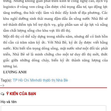
trưng. Những không gian phát triển kinh tế công nghệ cao, dịch vụ
logistics ở vùng ven cũng cần được chú trọng đầu tư, tạo động lực
tăng trưởng, thu hút việc làm và thúc đẩy kinh tế địa phương. Các
khu nghỉ dưỡng sinh thái mang đậm dấu ấn sông nước Nhà Bè sẽ
trở thành điểm tựa bổ trợ dịch vụ, góp phần san sẻ áp lực và nâng
tầm chất lượng sống cho khu vực lõi đô thị.
Một đô thị có thể xây dựng trong nhiều năm, nhưng để có linh hồn
thì cần cả trăm năm ký ức. Với Nhà Bè, ký ức ấy được viết bằng
nước. Khi biết tôn trọng dòng sông, mặt nước như một đối tác phát
triển, Nhà Bè sẽ là minh chứng cho một tư duy đô thị mới, thức
giấc giữa những dòng chảy, biến ký ức thành năng lượng của
tương lai.
LƯƠNG ANH
Tag(s):
TP Hồ Chí Minh
đô thị
đô thị Nhà Bè
-->
Ý KIẾN CỦA BẠN
Họ và tên