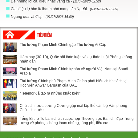
Để những lời ca, điệu nhạc vang xa
- (11/07/2026 02:32)
Giai điệu tự hào từ thành phố mang tên Người
- (03/07/2026 16:09)
Ngang qua và ở lại
- (01/07/2026 16:00)
TIÊU ĐIỂM
Thủ tướng Phạm Minh Chính gặp Thủ tướng Ai Cập
Hôm nay (30-10), Quốc hội thảo luận về dự thảo Luật Phòng không
nhân dân
Thủ tướng Phạm Minh Chính tự hào về người Việt Nam tại Saudi
Arabia
Thủ tướng Chính phủ Phạm Minh Chính phát biểu chính sách tại
Học viện Anwar Gargash của UAE
“Telemor đã tạo ra những khác biệt!”
Chủ tịch nước Lương Cường gặp mặt tập thể cán bộ Văn phòng
Chủ tịch nước
Tổng Bí thư Tô Lâm chủ trì cuộc họp Thường trực Ban chỉ đạo Trung
ương về phòng, chống tham nhũng, lãng phí, tiêu cực