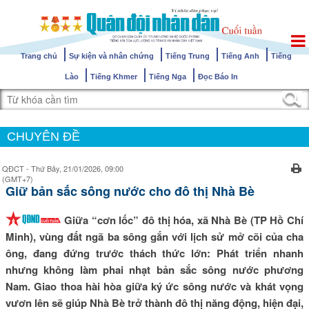
Trang chủ
Sự kiện và nhân chứng
Tiếng Trung
Tiếng Anh
Tiếng
Lào
Tiếng Khmer
Tiếng Nga
Đọc Báo In
CHUYÊN ĐỀ
QĐCT - Thứ Bảy, 21/01/2026, 09:00
(GMT+7)
Giữ bản sắc sông nước cho đô thị Nhà Bè
Giữa “cơn lốc” đô thị hóa, xã Nhà Bè (TP Hồ Chí
Minh), vùng đất ngã ba sông gắn với lịch sử mở cõi của cha
ông, đang đứng trước thách thức lớn: Phát triển nhanh
nhưng không làm phai nhạt bản sắc sông nước phương
Nam. Giao thoa hài hòa giữa ký ức sông nước và khát vọng
vươn lên sẽ giúp Nhà Bè trở thành đô thị năng động, hiện đại,