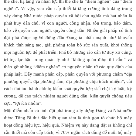
thể chế, hạ tầng và nhân lực thì thể chế là “điểm nghẽn” của “điểm
nghẽn”. Vì vậy, yêu cầu cấp thiết là tăng cường tính đảng trong
xây dựng Nhà nước pháp quyền xã hội chủ nghĩa mà hạt nhân là
phát huy dân chủ, vì con người, công nhận, tôn trọng, bảo đảm,
bảo vệ quyền con người, quyền công dân. Nhiều giải pháp có tính
đột phá được người đứng đầu Đảng ta nhấn mạnh như khuyến
khích tính sáng tạo, giải phóng toàn bộ sức sản xuất, khơi thông
mọi nguồn lực để phát triển. Phá bỏ những rào cản tư duy xơ cứng,
trì trệ, lạc hậu trong quản lý như “không quản được thì cấm” và
tháo gỡ những “điểm nghẽn” có nguyên nhân từ các quy định của
pháp luật. Đẩy mạnh phân cấp, phân quyền với phương châm “địa
phương quyết, địa phương làm, địa phương chịu trách nhiệm”; cải
cách thủ tục hành chính; kiểm soát quyền lực; siết chặt kỷ luật, kỷ
cương, đề cao trách nhiệm người đứng đầu, kiên quyết chống tiêu
cực, “lợi ích nhóm”.
Một điểm nhấn có tính đột phá trong xây dựng Đảng và Nhà nước
được Tổng Bí thư đặc biệt quan tâm là tinh gọn tổ chức bộ máy
hoạt động hiệu lực, hiệu quả. Nhiệm vụ này đang đặt ra không chỉ
cần thiết mà còn cấp bách, vì 70% ngân sách dùng để nuôi bộ máy