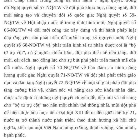
đó Nghị quyết số 57-NQ/TW về đột phá khoa học, công nghệ, đổi
mới sáng tạo và chuyển đổi số quốc gia; Nghị quyết số 59-
NQ/TW về Hội nhập quốc tế trong tình hình mới; Nghị quyết số
66-NQ/TW về đổi mới công tác xây dựng và thi hành pháp luật
đáp ứng yêu cầu phát triển đất nước trong kỷ nguyên mới; Nghị
quyết số 68-NQ/TW về phát triển kinh tế tư nhân được coi là “bộ
tứ trụ cột”, có ý nghĩa chiến lược, đột phá thể chế nền tảng, đổi
mới, cải cách, tạo động lực cho sự bứt phá phát triển mạnh mẽ của
đất nước. Nghị quyết số 70-NQ/TW về bảo đảm an ninh năng
lượng quốc gia; Nghị quyết 71-NQ/TW về đột phá phát triển giáo
dục và đào tạo; Nghị quyết 72-NQ/TW về một số giải pháp đột phá
tăng cường bảo vệ, chăm sóc và nâng cao sức khỏe nhân dân,
được xác định là những nghị quyết chuyên đề, tiếp nối và bổ sung
cho "bộ tứ trụ cột" tạo nên một chỉnh thể thống nhất, mũi đột phá
để hiện thực hóa mục tiêu Đại hội XIII đề ra đến giữa thế kỷ 21,
nước ta trở thành nước phát triển, theo định hướng xã hội chủ
nghĩa, kiến tạo một Việt Nam hùng cường, thịnh vượng, văn minh,
hạnh phúc.