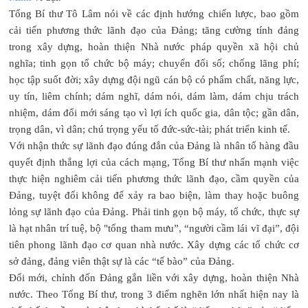
Tổng Bí thư Tô Lâm nói về các định hướng chiến lược, bao gồm
cải tiến phương thức lãnh đạo của Đảng; tăng cường tính đảng
trong xây dựng, hoàn thiện Nhà nước pháp quyền xã hội chủ
nghĩa; tinh gọn tổ chức bộ máy; chuyển đổi số; chống lãng phí;
học tập suốt đời; xây dựng đội ngũ cán bộ có phẩm chất, năng lực,
uy tín, liêm chính; dám nghĩ, dám nói, dám làm, dám chịu trách
nhiệm, dám đổi mới sáng tạo vì lợi ích quốc gia, dân tộc; gần dân,
trọng dân, vì dân; chú trọng yếu tố đức-sức-tài; phát triển kinh tế.
Với nhận thức sự lãnh đạo đúng đắn của Đảng là nhân tố hàng đầu
quyết định thắng lợi của cách mạng, Tổng Bí thư nhấn mạnh việc
thực hiện nghiêm cải tiến phương thức lãnh đạo, cầm quyền của
Đảng, tuyệt đối không để xảy ra bao biện, làm thay hoặc buông
lỏng sự lãnh đạo của Đảng. Phải tinh gọn bộ máy, tổ chức, thực sự
là hạt nhân trí tuệ, bộ "tổng tham mưu”, “người cầm lái vĩ đại”, đội
tiên phong lãnh đạo cơ quan nhà nước. Xây dựng các tổ chức cơ
sở đảng, đảng viên thật sự là các “tế bào” của Đảng.
Đổi mới, chỉnh đốn Đảng gắn liền với xây dựng, hoàn thiện Nhà
nước. Theo Tổng Bí thư, trong 3 điểm nghẽn lớn nhất hiện nay là