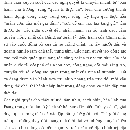
Tinh thần xuyên suốt của các nghị quyết là chuyển nhanh từ "ban
hành chủ trương" sang "quản trị thực thi", biến chủ trương thành
hành động, dòng chảy trong cuộc sống; lấy hiệu quả thực tiễn
“mâm cơm của mỗi gia đình”, “sữa để em thơ, lụa tặng già” làm
thước đo. Các nghị quyết đều nhấn mạnh vai trò lãnh đạo, cầm
quyền thống nhất của Đảng, sự quản lý, điều hành của Chính phủ,
sự vào cuộc đồng bộ của cả hệ thống chính trị, lấy người dân và
doanh nghiệp làm chủ thể, trung tâm. Các nghị quyết tạo động lực
cho “cỗ máy quốc gia” tăng tốc bằng “cánh tay vươn dài” của hội
nhập quốc tế; đột phá của khoa học, công nghệ, đổi mới sáng tạo,
chuyển đổi số; động lực quan trọng nhất của kinh tế tư nhân... Tất
cả đang được vận hành trơn tru, nhịp nhàng trên trục đổi mới xây
dựng thể chế, thi hành pháp luật trong dòng chảy và nhịp đập của
thời đại.
Các nghị quyết cho thấy trí tuệ, tầm nhìn, cách nhìn, bản lĩnh của
Đảng trong một thời kỳ lịch sử hết sức đặc biệt, “nhạy cảm”, giai
đoạn quan trọng nhất để xác lập trật tự thế giới mới. Thế giới đang
trải qua những thay đổi mang tính thời đại với những chuyển biến
sâu sắc chưa từng có trên phạm vi toàn cầu về địa chính trị, địa