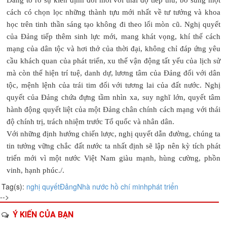
cách có chọn lọc những thành tựu mới nhất về tư tưởng và khoa
học trên tinh thần sáng tạo không đi theo lối mòn cũ. Nghị quyết
của Đảng tiếp thêm sinh lực mới, mang khát vọng, khí thế cách
mạng của dân tộc và hơi thở của thời đại, không chỉ đáp ứng yêu
cầu khách quan của phát triển, xu thế vận động tất yếu của lịch sử
mà còn thể hiện trí tuệ, danh dự, lương tâm của Đảng đối với dân
tộc, mệnh lệnh của trái tim đối với tương lai của đất nước. Nghị
quyết của Đảng chứa đựng tầm nhìn xa, suy nghĩ lớn, quyết tâm
hành động quyết liệt của một Đảng chân chính cách mạng với thái
độ chính trị, trách nhiệm trước Tổ quốc và nhân dân.
Với những định hướng chiến lược, nghị quyết dẫn đường, chúng ta
tin tưởng vững chắc đất nước ta nhất định sẽ lập nên kỳ tích phát
triển mới vì một nước Việt Nam giàu mạnh, hùng cường, phồn
vinh, hạnh phúc./.
Tag(s):
nghị quyết
Đảng
Nhà nước
hồ chí minh
phát triển
-->
Ý KIẾN CỦA BẠN