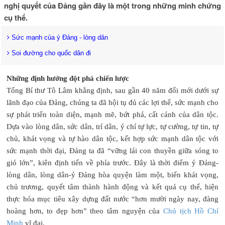
nghị quyết của Đảng gần đây là một trong những minh chứng
cụ thể.
Sức mạnh của ý Đảng - lòng dân
Soi đường cho quốc dân đi
Những định hướng đột phá chiến lược
Tổng Bí thư Tô Lâm khẳng định, sau gần 40 năm đổi mới dưới sự
lãnh đạo của Đảng, chúng ta đã hội tụ đủ các lợi thế, sức mạnh cho
sự phát triển toàn diện, mạnh mẽ, bứt phá, cất cánh của dân tộc.
Dựa vào lòng dân, sức dân, trí dân, ý chí tự lực, tự cường, tự tin, tự
chủ, khát vọng và tự hào dân tộc, kết hợp sức mạnh dân tộc với
sức mạnh thời đại, Đảng ta đã “vững lái con thuyền giữa sóng to
gió lớn”, kiên định tiến về phía trước. Đây là thời điểm ý Đảng-
lòng dân, lòng dân-ý Đảng hòa quyện làm một, biến khát vọng,
chủ trương, quyết tâm thành hành động và kết quả cụ thể, hiện
thực hóa mục tiêu xây dựng đất nước “hơn mười ngày nay, đàng
hoàng hơn, to đẹp hơn” theo tâm nguyện của
Chủ tịch Hồ Chí
Minh
vĩ đại.