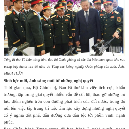
Tổng Bí thư Tô Lâm cùng lãnh đạo Bộ Quốc phòng và các đại biểu tham quan khu vực
trưng bày thành tựu 80 năm do Tổng cục Công nghiệp Quốc phòng sản xuất.
Ảnh:
MINH TUẤN
Sinh lực mới, ánh sáng mới từ những nghị quyết
Thời gian qua, Bộ Chính trị, Ban Bí thư làm việc tích cực, khẩn
trương, tập trung giải quyết nhiều vấn đề cốt lõi, tháo gỡ những trở
lực, điểm nghẽn trên con đường phát triển của đất nước, trong đó
nổi lên việc tập trung trí tuệ, tâm lực xây dựng những nghị quyết
có ý nghĩa đột phá, dẫn đường đưa dân tộc tới phồn vinh, hạnh
phúc.
Ban Chấp hành Trung ương đã ban hành 7 nghị quyết, trong