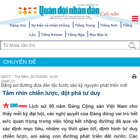
Trang chủ
Sự kiện và nhân chứng
Tiếng Trung
Tiếng Anh
Tiếng
Lào
Tiếng Khmer
Tiếng Nga
Đọc Báo In
CHUYÊN ĐỀ
QĐCT - Thứ Năm, 22/10/2025, 16:00
(GMT+7)
Đảng soi đường đưa dân tộc bước vào kỷ nguyên phát triển mới
Tầm nhìn chiến lược, đột phá tư duy
Lịch sử 95 năm Đảng Cộng sản Việt Nam cho
thấy mỗi kỳ đại hội, các nghị quyết của Đảng đóng vai trò hết
sức quan trọng trong việc tổng kết chặng đường đã qua và
xác định mục tiêu, nhiệm vụ thời gian tới, định hình tư duy
chiến lược, soi sáng con đường phát triển đất nước. Các