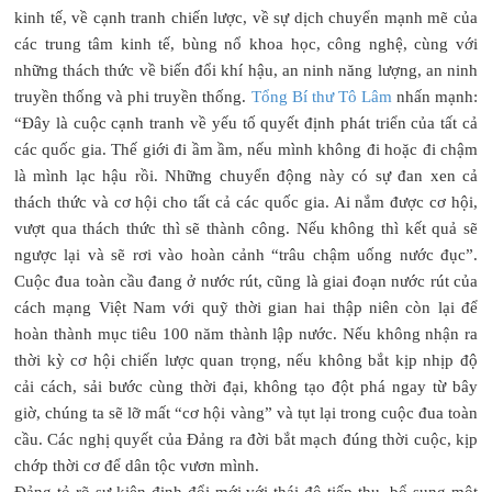
kinh tế, về cạnh tranh chiến lược, về sự dịch chuyển mạnh mẽ của
các trung tâm kinh tế, bùng nổ khoa học, công nghệ, cùng với
những thách thức về biến đổi khí hậu, an ninh năng lượng, an ninh
truyền thống và phi truyền thống.
Tổng Bí thư Tô Lâm
nhấn mạnh:
“Đây là cuộc cạnh tranh về yếu tố quyết định phát triển của tất cả
các quốc gia. Thế giới đi ầm ầm, nếu mình không đi hoặc đi chậm
là mình lạc hậu rồi. Những chuyển động này có sự đan xen cả
thách thức và cơ hội cho tất cả các quốc gia. Ai nắm được cơ hội,
vượt qua thách thức thì sẽ thành công. Nếu không thì kết quả sẽ
ngược lại và sẽ rơi vào hoàn cảnh “trâu chậm uống nước đục”.
Cuộc đua toàn cầu đang ở nước rút, cũng là giai đoạn nước rút của
cách mạng Việt Nam với quỹ thời gian hai thập niên còn lại để
hoàn thành mục tiêu 100 năm thành lập nước. Nếu không nhận ra
thời kỳ cơ hội chiến lược quan trọng, nếu không bắt kịp nhịp độ
cải cách, sải bước cùng thời đại, không tạo đột phá ngay từ bây
giờ, chúng ta sẽ lỡ mất “cơ hội vàng” và tụt lại trong cuộc đua toàn
cầu. Các nghị quyết của Đảng ra đời bắt mạch đúng thời cuộc, kịp
chớp thời cơ để dân tộc vươn mình.
Đảng tỏ rõ sự kiên định đổi mới với thái độ tiếp thu, bổ sung một