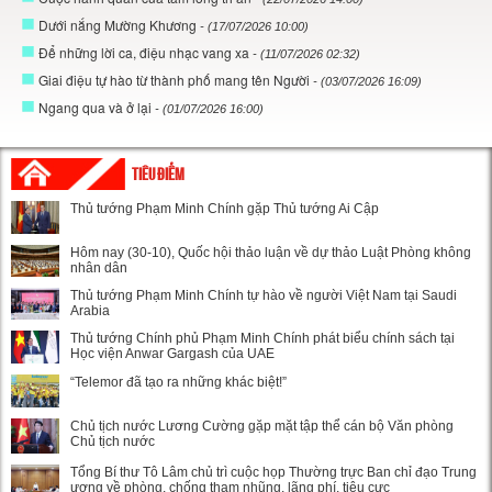
Dưới nắng Mường Khương
- (17/07/2026 10:00)
Để những lời ca, điệu nhạc vang xa
- (11/07/2026 02:32)
Giai điệu tự hào từ thành phố mang tên Người
- (03/07/2026 16:09)
Ngang qua và ở lại
- (01/07/2026 16:00)
TIÊU ĐIỂM
Thủ tướng Phạm Minh Chính gặp Thủ tướng Ai Cập
Hôm nay (30-10), Quốc hội thảo luận về dự thảo Luật Phòng không
nhân dân
Thủ tướng Phạm Minh Chính tự hào về người Việt Nam tại Saudi
Arabia
Thủ tướng Chính phủ Phạm Minh Chính phát biểu chính sách tại
Học viện Anwar Gargash của UAE
“Telemor đã tạo ra những khác biệt!”
Chủ tịch nước Lương Cường gặp mặt tập thể cán bộ Văn phòng
Chủ tịch nước
Tổng Bí thư Tô Lâm chủ trì cuộc họp Thường trực Ban chỉ đạo Trung
ương về phòng, chống tham nhũng, lãng phí, tiêu cực