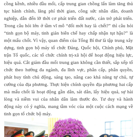
cồng kềnh, nhiều đầu mối, cấp trung gian chồng lấn làm tăng thủ
tục hành chính, lãng phí thời gian, công sức nhân dân, doanh
nghiệp, dẫn đến lỡ thời cơ phát triển đất nước, cản trở phát triển.
Trong câu hỏi lớn ở tầm vĩ mô “đổi mới hay là chết?” thì câu hỏi
“tinh gọn bộ máy, tinh giản biên chế hay chấp nhận tụt hậu?” là
một mấu chốt. Vì vậy, quan điểm của Tổng Bí thư là tập trung xây
dựng, tinh gọn bộ máy tổ chức Đảng, Quốc hội, Chính phủ, Mặt
trận Tổ quốc, các tổ chức chính trị-xã hội để hoạt động hiệu lực,
hiệu quả. Cắt giảm đầu mối trung gian không cần thiết, sắp xếp tổ
chức theo hướng đa ngành, đa lĩnh vực, phân cấp, phân quyền,
phát huy tính chủ động, sáng tạo, nâng cao khả năng tự chủ, tự
cường của địa phương. Thực hiện chính quyền địa phương hai cấp
mà mấu chốt là hoạt động gần dân, sát dân, lấy hiệu quả, sự hài
lòng và niềm vui của nhân dân làm thước đo. Tư duy và hành
động này có ý nghĩa, mang tầm vóc của một cuộc cách mạng về
tinh gọn tổ chức bộ máy.