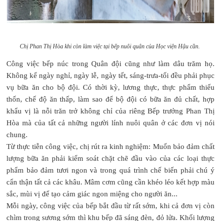
Chị Phan Thị Hòa khi còn làm việc tại bếp nuôi quân của Học viện Hậu cần.
Công việc bếp núc trong Quân đội cũng như làm dâu trăm họ.
Không kể ngày nghỉ, ngày lễ, ngày tết, sáng-trưa-tối đều phải phục
vụ bữa ăn cho bộ đội. Có thời kỳ, lương thực, thực phẩm thiếu
thốn, chế độ ăn thấp, làm sao để bộ đội có bữa ăn đủ chất, hợp
khẩu vị là nỗi trăn trở không chỉ của riêng Bếp trưởng Phan Thị
Hòa mà của tất cả những người lính nuôi quân ở các đơn vị nói
chung.
Từ thực tiễn công việc, chị rút ra kinh nghiệm: Muốn bảo đảm chất
lượng bữa ăn phải kiểm soát chặt chẽ đầu vào của các loại thực
phẩm bảo đảm tươi ngon và trong quá trình chế biến phải chú ý
cẩn thận tất cả các khâu. Mâm cơm cũng cần khéo léo kết hợp màu
sắc, mùi vị để tạo cảm giác ngon miệng cho người ăn...
Mỗi ngày, công việc của bếp bắt đầu từ rất sớm, khi cả đơn vị còn
chìm trong sương sớm thì khu bếp đã sáng đèn, đỏ lửa. Khối lượng