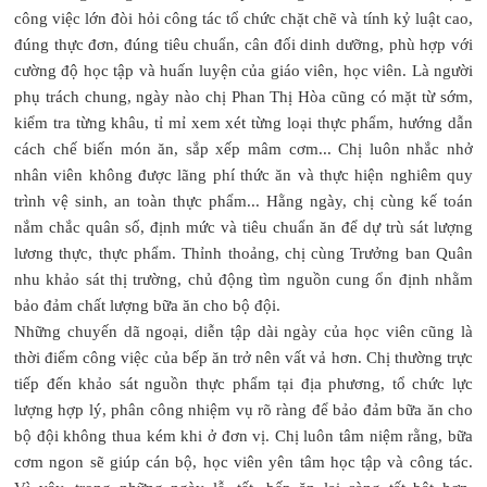
công việc lớn đòi hỏi công tác tổ chức chặt chẽ và tính kỷ luật cao,
đúng thực đơn, đúng tiêu chuẩn, cân đối dinh dưỡng, phù hợp với
cường độ học tập và huấn luyện của giáo viên, học viên. Là người
phụ trách chung, ngày nào chị Phan Thị Hòa cũng có mặt từ sớm,
kiểm tra từng khâu, tỉ mỉ xem xét từng loại thực phẩm, hướng dẫn
cách chế biến món ăn, sắp xếp mâm cơm... Chị luôn nhắc nhở
nhân viên không được lãng phí thức ăn và thực hiện nghiêm quy
trình vệ sinh, an toàn thực phẩm... Hằng ngày, chị cùng kế toán
nắm chắc quân số, định mức và tiêu chuẩn ăn để dự trù sát lượng
lương thực, thực phẩm. Thỉnh thoảng, chị cùng Trưởng ban Quân
nhu khảo sát thị trường, chủ động tìm nguồn cung ổn định nhằm
bảo đảm chất lượng bữa ăn cho bộ đội.
Những chuyến dã ngoại, diễn tập dài ngày của học viên cũng là
thời điểm công việc của bếp ăn trở nên vất vả hơn. Chị thường trực
tiếp đến khảo sát nguồn thực phẩm tại địa phương, tổ chức lực
lượng hợp lý, phân công nhiệm vụ rõ ràng để bảo đảm bữa ăn cho
bộ đội không thua kém khi ở đơn vị. Chị luôn tâm niệm rằng, bữa
cơm ngon sẽ giúp cán bộ, học viên yên tâm học tập và công tác.