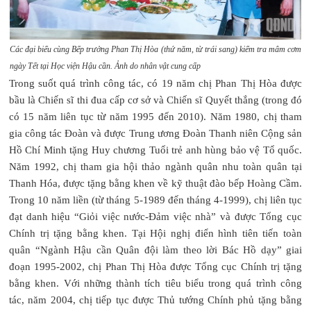
Các đại biểu cùng Bếp trưởng Phan Thị Hòa (thứ năm, từ trái sang) kiểm tra mâm cơm
ngày Tết tại Học viện Hậu cần. Ảnh do nhân vật cung cấp
Trong suốt quá trình công tác, có 19 năm chị Phan Thị Hòa được
bầu là Chiến sĩ thi đua cấp cơ sở và Chiến sĩ Quyết thắng (trong đó
có 15 năm liên tục từ năm 1995 đến 2010). Năm 1980, chị tham
gia công tác Đoàn và được Trung ương Đoàn Thanh niên Cộng sản
Hồ Chí Minh tặng Huy chương Tuổi trẻ anh hùng bảo vệ Tổ quốc.
Năm 1992, chị tham gia hội thảo ngành quân nhu toàn quân tại
Thanh Hóa, được tặng bằng khen về kỹ thuật đào bếp Hoàng Cầm.
Trong 10 năm liền (từ tháng 5-1989 đến tháng 4-1999), chị liên tục
đạt danh hiệu “Giỏi việc nước-Đảm việc nhà” và được Tổng cục
Chính trị tặng bằng khen. Tại Hội nghị điển hình tiên tiến toàn
quân “Ngành Hậu cần Quân đội làm theo lời Bác Hồ dạy” giai
đoạn 1995-2002, chị Phan Thị Hòa được Tổng cục Chính trị tặng
bằng khen. Với những thành tích tiêu biểu trong quá trình công
tác, năm 2004, chị tiếp tục được Thủ tướng Chính phủ tặng bằng