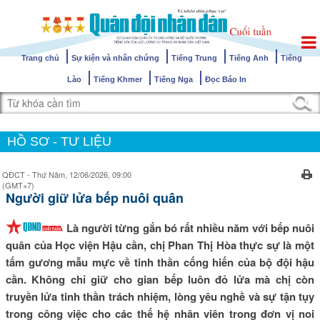
Trang chủ
Sự kiện và nhân chứng
Tiếng Trung
Tiếng Anh
Tiếng
Lào
Tiếng Khmer
Tiếng Nga
Đọc Báo In
HỒ SƠ - TƯ LIỆU
QĐCT - Thứ Năm, 12/06/2026, 09:00
(GMT+7)
Người giữ lửa bếp nuôi quân
Là người từng gắn bó rất nhiều năm với bếp nuôi
quân của Học viện Hậu cần, chị Phan Thị Hòa thực sự là một
tấm gương mẫu mực về tinh thần cống hiến của bộ đội hậu
cần. Không chỉ giữ cho gian bếp luôn đỏ lửa mà chị còn
truyền lửa tinh thần trách nhiệm, lòng yêu nghề và sự tận tụy
trong công việc cho các thế hệ nhân viên trong đơn vị noi