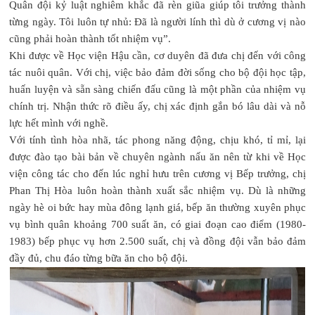
Quân đội kỷ luật nghiêm khắc đã rèn giũa giúp tôi trưởng thành
từng ngày. Tôi luôn tự nhủ: Đã là người lính thì dù ở cương vị nào
cũng phải hoàn thành tốt nhiệm vụ”.
Khi được về Học viện Hậu cần, cơ duyên đã đưa chị đến với công
tác nuôi quân. Với chị, việc bảo đảm đời sống cho bộ đội học tập,
huấn luyện và sẵn sàng chiến đấu cũng là một phần của nhiệm vụ
chính trị. Nhận thức rõ điều ấy, chị xác định gắn bó lâu dài và nỗ
lực hết mình với nghề.
Với tính tình hòa nhã, tác phong năng động, chịu khó, tỉ mỉ, lại
được đào tạo bài bản về chuyên ngành nấu ăn nên từ khi về Học
viện công tác cho đến lúc nghỉ hưu trên cương vị Bếp trưởng, chị
Phan Thị Hòa luôn hoàn thành xuất sắc nhiệm vụ. Dù là những
ngày hè oi bức hay mùa đông lạnh giá, bếp ăn thường xuyên phục
vụ bình quân khoảng 700 suất ăn, có giai đoạn cao điểm (1980-
1983) bếp phục vụ hơn 2.500 suất, chị và đồng đội vẫn bảo đảm
đầy đủ, chu đáo từng bữa ăn cho bộ đội.