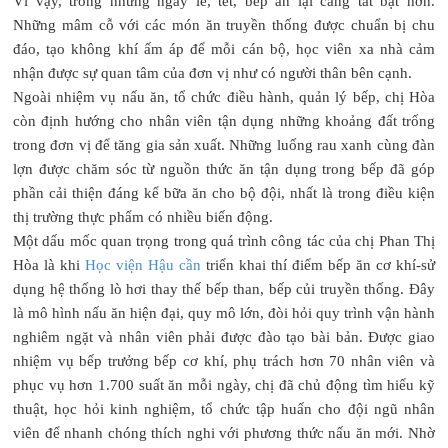
Vì vậy, trong những ngày lễ, tết, bếp ăn lại càng tất bật hơn.
Những mâm cỗ với các món ăn truyền thống được chuẩn bị chu
đáo, tạo không khí ấm áp để mỗi cán bộ, học viên xa nhà cảm
nhận được sự quan tâm của đơn vị như có người thân bên cạnh.
Ngoài nhiệm vụ nấu ăn, tổ chức điều hành, quản lý bếp, chị Hòa
còn định hướng cho nhân viên tận dụng những khoảng đất trống
trong đơn vị để tăng gia sản xuất. Những luống rau xanh cùng đàn
lợn được chăm sóc từ nguồn thức ăn tận dụng trong bếp đã góp
phần cải thiện đáng kể bữa ăn cho bộ đội, nhất là trong điều kiện
thị trường thực phẩm có nhiều biến động.
Một dấu mốc quan trọng trong quá trình công tác của chị Phan Thị
Hòa là khi
Học viện Hậu cần
triển khai thí điểm bếp ăn cơ khí-sử
dụng hệ thống lò hơi thay thế bếp than, bếp củi truyền thống. Đây
là mô hình nấu ăn hiện đại, quy mô lớn, đòi hỏi quy trình vận hành
nghiêm ngặt và nhân viên phải được đào tạo bài bản. Được giao
nhiệm vụ bếp trưởng bếp cơ khí, phụ trách hơn 70 nhân viên và
phục vụ hơn 1.700 suất ăn mỗi ngày, chị đã chủ động tìm hiểu kỹ
thuật, học hỏi kinh nghiệm, tổ chức tập huấn cho đội ngũ nhân
viên để nhanh chóng thích nghi với phương thức nấu ăn mới. Nhờ