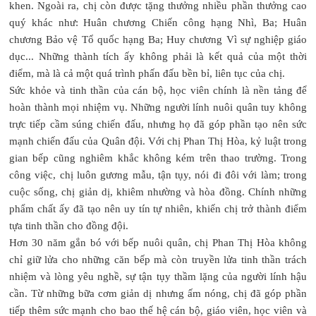
khen. Ngoài ra, chị còn được tặng thưởng nhiều phần thưởng cao
quý khác như: Huân chương Chiến công hạng Nhì, Ba; Huân
chương Bảo vệ Tổ quốc hạng Ba; Huy chương Vì sự nghiệp giáo
dục... Những thành tích ấy không phải là kết quả của một thời
điểm, mà là cả một quá trình phấn đấu bền bỉ, liên tục của chị.
Sức khỏe và tinh thần của cán bộ, học viên chính là nền tảng để
hoàn thành mọi nhiệm vụ. Những người lính nuôi quân tuy không
trực tiếp cầm súng chiến đấu, nhưng họ đã góp phần tạo nên sức
mạnh chiến đấu của Quân đội. Với chị Phan Thị Hòa, kỷ luật trong
gian bếp cũng nghiêm khắc không kém trên thao trường. Trong
công việc, chị luôn gương mẫu, tận tụy, nói đi đôi với làm; trong
cuộc sống, chị giản dị, khiêm nhường và hòa đồng. Chính những
phẩm chất ấy đã tạo nên uy tín tự nhiên, khiến chị trở thành điểm
tựa tinh thần cho đồng đội.
Hơn 30 năm gắn bó với bếp nuôi quân, chị Phan Thị Hòa không
chỉ giữ lửa cho những căn bếp mà còn truyền lửa tinh thần trách
nhiệm và lòng yêu nghề, sự tận tụy thầm lặng của người lính hậu
cần. Từ những bữa cơm giản dị nhưng ấm nóng, chị đã góp phần
tiếp thêm sức mạnh cho bao thế hệ cán bộ, giáo viên, học viên và