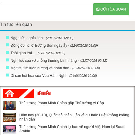
GỬI TÒA SOẠN
Tin tức liên quan
Ngọn lửa nghĩa tình
- (29/07/2026 09:00)
Đồng đội tôi ở Trường Sơn ngày ấy
- (22/07/2026 08:00)
Thời gian trôi...
- (17/07/2026 09:02)
Nghị lực của vợ chồng thương binh nặng
- (11/07/2026 02:32)
Một trái tim luôn hướng về nhân dân
- (03/07/2026 10:00)
Di sản hội họa của Vua Hàm Nghi
- (24/06/2026 10:00)
TIÊU ĐIỂM
Thủ tướng Phạm Minh Chính gặp Thủ tướng Ai Cập
Hôm nay (30-10), Quốc hội thảo luận về dự thảo Luật Phòng không
nhân dân
Thủ tướng Phạm Minh Chính tự hào về người Việt Nam tại Saudi
Arabia