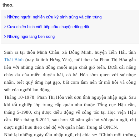
theo.
Những người nghiên cứu ký sinh trùng và côn trùng
Cựu chiến binh viết tiếp câu chuyện đồng đội
Những ngôi làng bên sông
Sinh ra tại thôn Minh Châu, xã Đông Minh, huyện Tiền Hải, tỉnh
Thái Bình
(nay là tỉnh Hưng Yên), tuổi thơ của Phan Thị Hòa gắn
liền với những cánh đồng muối mặn chát gió biển. Dưới cái nắng
cháy da của miền duyên hải, cô bé Hòa sớm quen với sự nhọc
nhằn, biết quý từng hạt gạo, bát cơm làm nên từ mồ hôi và công
sức của người lao động.
Tháng 10-1978, Phan Thị Hòa viết đơn tình nguyện nhập ngũ. Sau
khi tốt nghiệp lớp trung cấp quân nhu thuộc Tổng cục Hậu cần,
tháng 5-1980, chị được điều động về công tác tại Học viện Hậu
cần. Đến tháng 6-2011, sau hơn 30 năm gắn bó với quân ngũ, chị
được nghỉ hưu theo chế độ với quân hàm Trung tá QNCN.
Nhớ lại những ngày đầu nhập ngũ, chị chia sẻ: “Chính môi trường