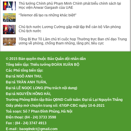
Thủ tướng Chính phủ Phạm Minh Chính phát biểu chính sách tại
Học viện Anwar Gargash của UAE
“Telemor đã tạo ra những khác biệt!”
Chủ tịch nước Lương Cường gặp mặt tập thể cán bộ Văn phòng
Chủ tịch nước
Tổng Bí thư Tô Lâm chủ trì cuộc họp Thường trực Ban chỉ đạo Trung
ương về phòng, chống tham nhũng, lãng phí, tiêu cực
© 2015 Bản quyền thuộc Báo Quân đội nhân dân
Tổng biên tập: Thiếu tướng ĐOÀN XUÂN BỘ
Các Phó tổng biên tập:
Đại tá NGÔ ANH THU,
Đại tá TRẦN ANH TUẤN,
Đại tá LÊ NGỌC LONG (Phụ trách nội dung)
Đại tá NGUYỄN HỒNG HẢI,
Trưởng Phòng Biên tập Báo QĐND Cuối tuần: Đại tá Lại Nguyên Thắng
Giấy phép mở chuyên trang số: 47/GP-CBC ngày 10-6-2021
Toà soạn: Số 7 Phan Đình Phùng, Hà Nội
Điện thoại: (84 - 24) 3733 3598
Fax : (84 - 24) 3747 4913
E-mail : baoqdndct@gmail.com