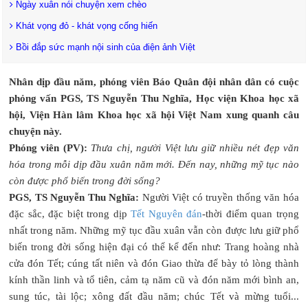
Ngày xuân nói chuyện xem chèo
Khát vọng đỏ - khát vọng cống hiến
Bồi đắp sức mạnh nội sinh của điện ảnh Việt
Nhân dịp đầu năm, phóng viên Báo Quân đội nhân dân có cuộc
phỏng vấn PGS, TS Nguyễn Thu Nghĩa, Học viện Khoa học xã
hội, Viện Hàn lâm Khoa học xã hội Việt Nam xung quanh câu
chuyện này.
Phóng viên (PV):
Thưa chị, người Việt lưu giữ nhiều nét đẹp văn
hóa trong mỗi dịp đầu xuân năm mới. Đến nay, những mỹ tục nào
còn được phổ biến trong đời sống?
PGS, TS Nguyễn Thu Nghĩa:
Người Việt có truyền thống văn hóa
đặc sắc, đặc biệt trong dịp
Tết Nguyên đán
-thời điểm quan trọng
nhất trong năm. Những mỹ tục đầu xuân vẫn còn được lưu giữ phổ
biến trong đời sống hiện đại có thể kể đến như: Trang hoàng nhà
cửa đón Tết; cúng tất niên và đón Giao thừa để bày tỏ lòng thành
kính thần linh và tổ tiên, cảm tạ năm cũ và đón năm mới bình an,
sung túc, tài lộc; xông đất đầu năm; chúc Tết và mừng tuổi...