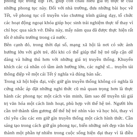
phong tục trong dịp Tết, giúp con cháu hiểu giá trị thực tế của
những phong tục này. Đối với nhà trường, đưa những bài học về
Tết, về phong tục cổ truyền vào chương trình giảng dạy, tổ chức
các hoạt động ngoại khóa giúp học sinh trải nghiệm thực tế thay vì
chỉ học qua sách vở. Điều này, mấy năm qua đã được thực hiện rất
tốt ở nhiều trường trong cả nước.
Bên cạnh đó, trong thời đại số, mạng xã hội là nơi có sức ảnh
hưởng lớn với giới trẻ, đôi khi có thể giúp thế hệ trẻ tiếp cận dễ
dàng và hứng thú hơn với những giá trị truyền thống. Khuyến
khích các cá nhân có tầm ảnh hưởng lớn, các nghệ sĩ... truyền tải
thông điệp về một cái Tết ý nghĩa và đúng bản sắc.
Trong xã hội hiện đại, việc giữ gìn truyền thống không có nghĩa là
cứng nhắc áp đặt những nghi thức cũ mà quan trọng hơn là thực
hành các phong tục một cách văn minh, làm sao để truyền tải giá
trị văn hóa một cách linh hoạt, phù hợp với thế hệ trẻ. Người lớn
cần trở thành tấm gương để thế hệ trẻ nhìn vào và học hỏi, thay vì
chỉ yêu cầu các em giữ gìn truyền thống một cách hình thức. Cần
sáng tạo trong cách giữ gìn phong tục, biến những nét đẹp văn hóa
thành một phần tự nhiên trong cuộc sống hiện đại thay vì là điều