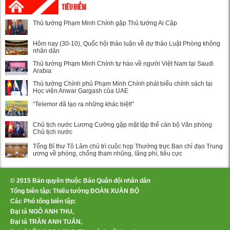
TIÊU ĐIỂM
Thủ tướng Phạm Minh Chính gặp Thủ tướng Ai Cập
Hôm nay (30-10), Quốc hội thảo luận về dự thảo Luật Phòng không
nhân dân
Thủ tướng Phạm Minh Chính tự hào về người Việt Nam tại Saudi
Arabia
Thủ tướng Chính phủ Phạm Minh Chính phát biểu chính sách tại
Học viện Anwar Gargash của UAE
“Telemor đã tạo ra những khác biệt!”
Chủ tịch nước Lương Cường gặp mặt tập thể cán bộ Văn phòng
Chủ tịch nước
Tổng Bí thư Tô Lâm chủ trì cuộc họp Thường trực Ban chỉ đạo Trung
ương về phòng, chống tham nhũng, lãng phí, tiêu cực
© 2015 Bản quyền thuộc Báo Quân đội nhân dân
Tổng biên tập: Thiếu tướng ĐOÀN XUÂN BỘ
Các Phó tổng biên tập:
Đại tá NGÔ ANH THU,
Đại tá TRẦN ANH TUẤN,