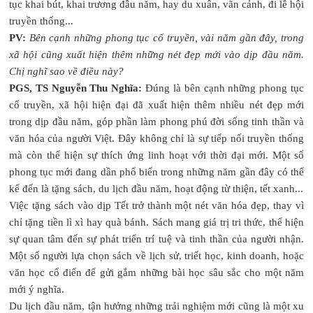
tục khai bút, khai trương đầu năm, hay du xuân, vãn cảnh, đi lễ hội
truyền thống...
PV:
Bên cạnh những phong tục cổ truyền, vài năm gần đây, trong
xã hội cũng xuất hiện thêm những nét đẹp mới vào dịp đầu năm.
Chị nghĩ sao về điều này?
PGS, TS Nguyễn Thu Nghĩa:
Đúng là bên cạnh những phong tục
cổ truyền, xã hội hiện đại đã xuất hiện thêm nhiều nét đẹp mới
trong dịp đầu năm, góp phần làm phong phú đời sống tinh thần và
văn hóa của người Việt. Đây không chỉ là sự tiếp nối truyền thống
mà còn thể hiện sự thích ứng linh hoạt với thời đại mới. Một số
phong tục mới đang dần phổ biến trong những năm gần đây có thể
kể đến là tặng sách, du lịch đầu năm, hoạt động từ thiện, tết xanh...
Việc tặng sách vào dịp Tết trở thành một nét văn hóa đẹp, thay vì
chỉ tặng tiền lì xì hay quà bánh. Sách mang giá trị tri thức, thể hiện
sự quan tâm đến sự phát triển trí tuệ và tinh thần của người nhận.
Một số người lựa chọn sách về lịch sử, triết học, kinh doanh, hoặc
văn học cổ điển để gửi gắm những bài học sâu sắc cho một năm
mới ý nghĩa.
Du lịch đầu năm, tận hưởng những trải nghiệm mới cũng là một xu