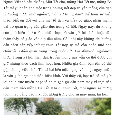
Người Việt có câu “Mồng Một Tết cha, mồng Hai Tết mẹ, mồng Ba
Tết thầy” phản ánh một trong những nét đẹp truyền thống của đạo
lý “uống nước nhớ nguồn”, “tôn sư trọng đạo” thể hiện sự hiếu
thảo, biết ơn đối với cha mẹ, tổ tiên và thầy cô giáo, nhấn mạnh
vai trò quan trọng của giáo dục trong xã hội. Ngày nay, dù không
còn phổ biến như trước, nhiều học trò vẫn gửi lời chúc hoặc đến
thăm thầy cô giáo vào dịp đầu năm. Câu nói này không chỉ hướng
dẫn cách sắp xếp thứ tự chúc Tết hợp lý mà còn nhắc nhở con
cháu về 3 điều quan trọng trong cuộc đời: Gia đình-cội nguồn-tri
thức. Trong xã hội hiện đại, truyền thống này vẫn có thể được gìn
giữ nhưng theo cách linh hoạt hơn. Nhiều gia đình bận rộn có thể
gộp chung việc chúc Tết cả hai bên nội, ngoại vào một ngày, miễn
là vẫn giữ được tinh thần hiếu kính. Với thầy cô, học trò có thể gửi
lời chúc trực tuyến hoặc tổ chức gặp gỡ đầu năm thay vì trực tiếp
đến thăm vào mồng Ba Tết. Khi đi chúc Tết, mọi người sẽ mừng
tuổi nhau bằng bao lì xì đỏ, tượng trưng cho sự may mắn, tài lộc.