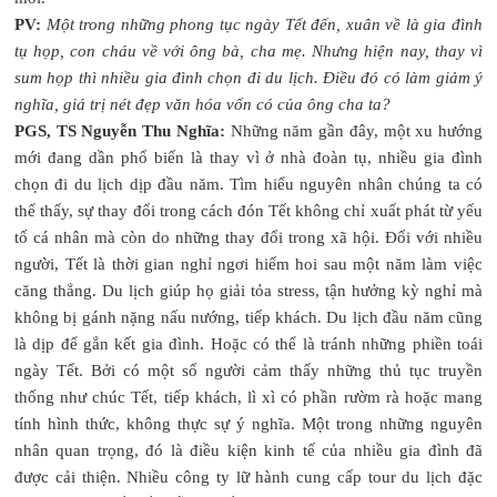
PV:
Một trong những phong tục ngày Tết đến, xuân về là gia đình
tụ họp, con cháu về với ông bà, cha mẹ. Nhưng hiện nay, thay vì
sum họp thì nhiều gia đình chọn đi du lịch. Điều đó có làm giảm ý
nghĩa, giá trị nét đẹp văn hóa vốn có của ông cha ta?
PGS, TS Nguyễn Thu Nghĩa:
Những năm gần đây, một xu hướng
mới đang dần phổ biến là thay vì ở nhà đoàn tụ, nhiều gia đình
chọn đi du lịch dịp đầu năm. Tìm hiểu nguyên nhân chúng ta có
thể thấy, sự thay đổi trong cách đón Tết không chỉ xuất phát từ yếu
tố cá nhân mà còn do những thay đổi trong xã hội. Đối với nhiều
người, Tết là thời gian nghỉ ngơi hiếm hoi sau một năm làm việc
căng thẳng. Du lịch giúp họ giải tỏa stress, tận hưởng kỳ nghỉ mà
không bị gánh nặng nấu nướng, tiếp khách. Du lịch đầu năm cũng
là dịp để gắn kết gia đình. Hoặc có thể là tránh những phiền toái
ngày Tết. Bởi có một số người cảm thấy những thủ tục truyền
thống như chúc Tết, tiếp khách, lì xì có phần rườm rà hoặc mang
tính hình thức, không thực sự ý nghĩa. Một trong những nguyên
nhân quan trọng, đó là điều kiện kinh tế của nhiều gia đình đã
được cải thiện. Nhiều công ty lữ hành cung cấp tour du lịch đặc