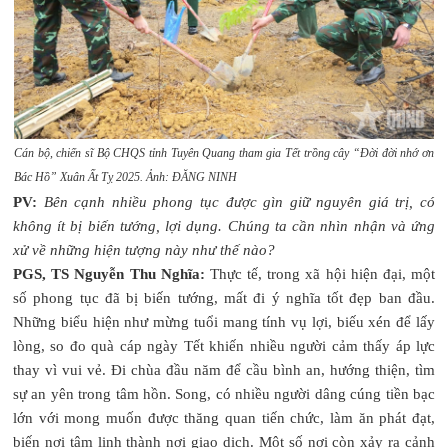
Cán bộ, chiến sĩ Bộ CHQS tỉnh Tuyên Quang tham gia Tết trồng cây “Đời đời nhớ ơn
Bác Hồ” Xuân Ất Tỵ 2025. Ảnh: ĐĂNG NINH
PV:
Bên cạnh nhiều phong tục được gìn giữ nguyên giá trị, có
không ít bị biến tướng, lợi dụng. Chúng ta cần nhìn nhận và ứng
xử về những hiện tượng này như thế nào?
PGS, TS Nguyễn Thu Nghĩa:
Thực tế, trong xã hội hiện đại, một
số phong tục đã bị biến tướng, mất đi ý nghĩa tốt đẹp ban đầu.
Những biểu hiện như mừng tuổi mang tính vụ lợi, biếu xén để lấy
lòng, so đo quà cáp ngày Tết khiến nhiều người cảm thấy áp lực
thay vì vui vẻ. Đi chùa đầu năm để cầu bình an, hướng thiện, tìm
sự an yên trong tâm hồn. Song, có nhiều người dâng cúng tiền bạc
lớn với mong muốn được thăng quan tiến chức, làm ăn phát đạt,
biến nơi tâm linh thành nơi giao dịch. Một số nơi còn xảy ra cảnh