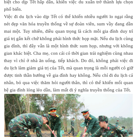
biệt cho dịp Tết hấp dẫn, khiến việc du xuân trở thành lựa chọn
phổ biến.
Việc đi du lịch vào dịp Tết có thể khiến nhiều người lo ngại rằng
nét đẹp văn hóa truyền thống về sự đoàn viên, sum vầy đang dần
mai một. Tuy nhiên, điều quan trọng là cách mỗi gia đình duy trì
giá trị gắn kết chứ không phải hình thức họp mặt. Nếu du lịch cùng
gia đình, thì đây vẫn là một hình thức sum họp, nhưng với không
gian khác biệt. Cha mẹ, con cái có thời gian trải nghiệm cùng nhau
thay vì chỉ ở nhà ăn uống, tiếp khách. Do đó, không phải việc đi
du lịch làm giảm giá trị của Tết, mà quan trọng là mỗi người có giữ
được tinh thần hướng về gia đình hay không. Nếu chỉ đi du lịch cá
nhân, bỏ qua việc thăm hỏi người thân, thì có thể khiến mối quan
hệ gia đình lỏng lẻo dần, làm mất đi ý nghĩa truyền thống của Tết.