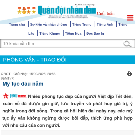
Trang chủ
Sự kiện và nhân chứng
Tiếng Trung
Tiếng Anh
Tiếng
Lào
Tiếng Khmer
Tiếng Nga
Đọc Báo In
PHỎNG VẤN - TRAO ĐỔI
QĐCT - Chủ Nhật, 15/02/2025, 20:56
(GMT+7)
Mỹ tục đầu năm
Nhiều phong tục đẹp của người Việt dịp Tết đến,
xuân về đã được gìn giữ, lưu truyền và phát huy giá trị, ý
nghĩa trong đời sống. Trong xã hội hiện đại ngày nay, các mỹ
tục ấy vẫn không ngừng được bồi đắp, thích ứng phù hợp
với nhu cầu của con người.