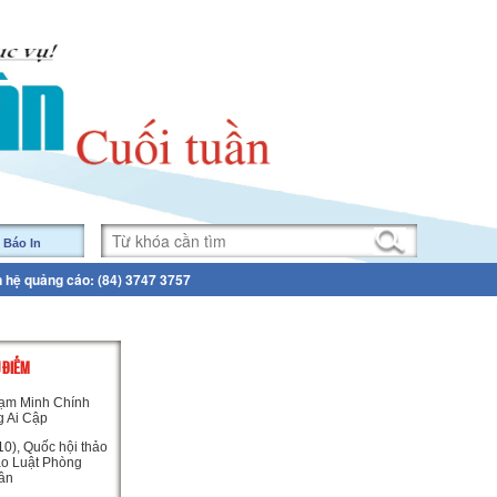
 Báo In
n hệ quảng cáo: (84) 3747 3757
U ĐIỂM
ạm Minh Chính
g Ai Cập
0), Quốc hội thảo
ảo Luật Phòng
ân