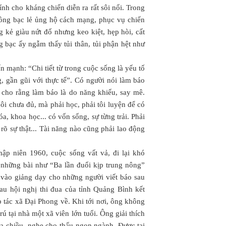
nh cho kháng chiến diễn ra rất sôi nổi. Trong
ồng bạc lẻ ủng hộ cách mạng, phục vụ chiến
 kẻ giàu nứt đố nhưng keo kiệt, hẹp hòi, cất
g bạc ấy ngẫm thấy tủi thân, tủi phận hệt như
ấn mạnh: “Chi tiết từ trong cuộc sống là yếu tố
, gần gũi với thực tế”. Có người nói làm báo
 cho rằng làm báo là do năng khiếu, say mê.
i chưa đủ, mà phải học, phải tôi luyện để có
óa, khoa học... có vốn sống, sự từng trải. Phải
rõ sự thật... Tài năng nào cũng phải lao động
ập niên 1960, cuộc sống vất vả, đi lại khó
 những bài như “Ba lần đuổi kịp trung nông”
a vào giảng dạy cho những người viết báo sau
au hội nghị thi đua của tỉnh Quảng Bình kết
 tác xã Đại Phong về. Khi tới nơi, ông không
 tại nhà một xã viên lớn tuổi. Ông giải thích
đa chiều, nghe cho thấu ngọn ngành. Được tai