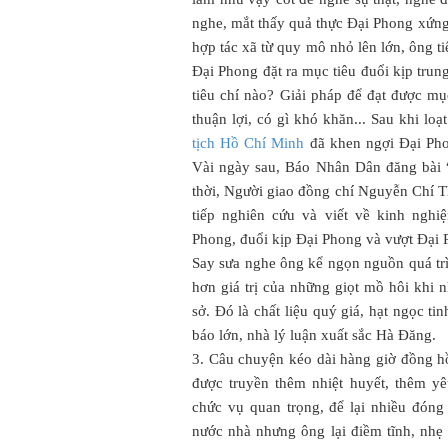
nghe, mắt thấy quả thực Đại Phong xứng
hợp tác xã từ quy mô nhỏ lên lớn, ông tiếp
Đại Phong đặt ra mục tiêu đuổi kịp tru
tiêu chí nào? Giải pháp để đạt được mục
thuận lợi, có gì khó khăn... Sau khi lo
tịch Hồ Chí Minh
đã khen ngợi Đại Pho
Vài ngày sau, Báo Nhân Dân đăng bài
thời, Người giao đồng chí Nguyễn Chí 
tiếp nghiên cứu và viết về kinh ngh
Phong, đuổi kịp Đại Phong và vượt Đại
Say sưa nghe ông kể ngọn nguồn quá trì
hơn giá trị của những giọt mồ hôi khi
sở. Đó là chất liệu quý giá, hạt ngọc ti
báo lớn, nhà lý luận xuất sắc Hà Đăng.
3. Câu chuyện kéo dài hàng giờ đồng hồ
được truyền thêm nhiệt huyết, thêm y
chức vụ quan trọng, để lại nhiều đóng 
nước nhà nhưng ông lại điềm tĩnh, nhẹ