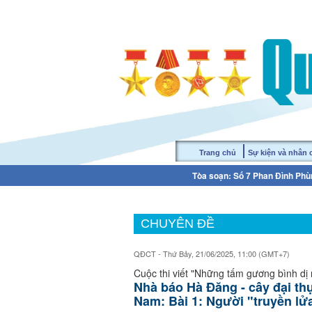
Trang chủ
Sự kiện và nhân
Tòa soạn: Số 7 Phan Đình Phùn
CHUYÊN ĐỀ
QĐCT - Thứ Bảy, 21/06/2025, 11:00 (GMT+7)
Cuộc thi viết "Những tấm gương bình dị
Nhà báo Hà Đăng - cây đại th
Nam: Bài 1: Người "truyền lử