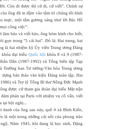
ời. Còn đi được thì cứ đi, cứ viết”. Chính sự
 của ông đã in đậm vào tâm trí chúng tôi hình
ẫu mực, một tấm gương sáng như lời Bác Hồ
 mọi công việc”.
i làm báo và viết báo, ông hóm hỉnh cho biết,
gọn trong "5 cái hai". Đó là: Hai trung, hai
trung là hai nhiệm kỳ Ủy viên Trung ương Đảng
i khóa đại biểu
Quốc hội
khóa 8 và 9 (1987-
 Nhân Dân (1987-1992) và Tổng biên tập Tạp
 là Trưởng ban Tư tưởng-Văn hóa Trung ương
 dựng bản thảo văn kiện Đảng toàn tập. Hai
4-1986) và Trợ lý Tổng Bí thư Nông Đức Mạnh
ng được cử tham gia đoàn đại biểu Mặt trận
àm phán tại Paris với nhiệm vụ cố vấn, viết
 tại hội nghị...
t danh của ông sau này, quê ở xã Bình Kiến,
n là một trong những cái nôi của phong trào
 ngộ. Năm 1945, khi đang là học sinh, Đặng