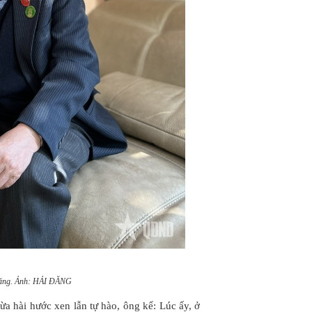
ăng. Ảnh: HẢI ĐĂNG
vừa hài hước xen lẫn tự hào, ông kể: Lúc ấy, ở