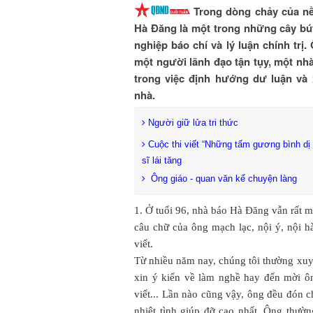
Trong dòng chảy của nề
Hà Đăng là một trong những cây bút
nghiệp báo chí và lý luận chính trị
một người lãnh đạo tận tụy, một nh
trong việc định hướng dư luận và
nhà.
Người giữ lửa tri thức
Cuộc thi viết “Những tấm gương bình dị 
sĩ lái tăng
Ông giáo - quan văn kể chuyện làng
1. Ở tuổi 96, nhà báo Hà Đăng vẫn rất m
câu chữ của ông mạch lạc, nội ý, nội 
viết.
Từ nhiều năm nay, chúng tôi thường xuy
xin ý kiến về làm nghề hay đến mời ôn
viết... Lần nào cũng vậy, ông đều đón ch
nhiệt tình giúp đỡ cao nhất. Ông thườ