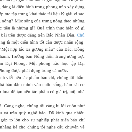
 đáng là điển hình trong phong trào xây dựng
 tục tập trung khai thác tài liệu lý giải vì sao
ng nông? Mức sống của trung nông theo những
 tiêu là những gì? Quá trình thực hiện có gì
ạt bài trên được đăng trên Báo Nhân Dân,
Chủ
ng là một điển hình tốt cần được nhân rộng.
 “Một hợp tác xã gương mẫu” của Bác. Đồng
Thanh, Trưởng ban Nông thôn Trung ương trực
iệm Đại Phong. Một phong trào học tập Đại
 Phong được phát động trong cả nước.
nh viết nên tác phẩm báo chí, chúng tôi thấm
 nhà báo đằm mình vào cuộc sống, bám sát cơ
nh hoa để tạo nên tác phẩm có giá trị, một nhà
. Càng nghe, chúng tôi càng bị lôi cuốn như
êu và trân quý nghề báo. Đã kinh qua nhiều
góp to lớn cho sự nghiệp phát triển báo chí
 nhàng kể cho chúng tôi nghe câu chuyện về