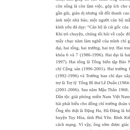
còn sống là còn làm việc, góp ích cho đ
gần gũi, giản dị nhưng rất đỗi thanh cao
ảnh một nhà báo, một người cán bộ m
kính yêu đã dạy: “Cán bộ là cái gốc của
Khi trò chuyện, chúng tôi hỏi về cuộc đờ
mấy chục năm làm nghề của mình chỉ gói 
đại, hai tổng, hai trưởng, hai trợ. Hai 
khóa 6 và 7 (1986-1996). Hai đại là ha
1997). Hai tổng là Tổng biên tập Báo
chí Cộng sản (1996-2001). Hai trưởng
(1992-1996) và Trưởng ban chỉ đạo xây
trợ là Trợ lý Tổng Bí thư Lê Duẩn (198
(2001-2006). Sau năm Mậu Thân 1968, ô
Dân tộc giải phóng miền Nam Việt Nam đ
bài phát biểu cho đồng chí trưởng đoàn ta
Ông tên thật là Đặng Ha, Hà Đăng là bú
huyện Tuy Hòa, tỉnh Phú Yên. Bình Kiế
cách mạng. Vì vậy, ông sớm được giác