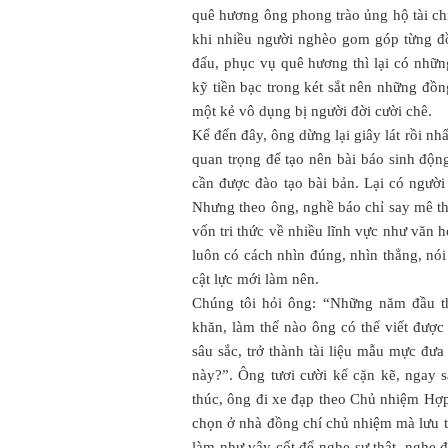
quê hương ông phong trào ủng hộ tài chí
khi nhiều người nghèo gom góp từng đ
đấu, phục vụ quê hương thì lại có những
kỹ tiền bạc trong két sắt nên những đồn
một kẻ vô dụng bị người đời cười chê.
Kể đến đây, ông dừng lại giây lát rồi nh
quan trọng để tạo nên bài báo sinh động
cần được đào tạo bài bản. Lại có người
Nhưng theo ông, nghề báo chỉ say mê thô
vốn tri thức về nhiều lĩnh vực như văn h
luôn có cách nhìn đúng, nhìn thẳng, nói 
cật lực mới làm nên.
Chúng tôi hỏi ông: “Những năm đầu th
khăn, làm thế nào ông có thể viết được
sâu sắc, trở thành tài liệu mẫu mực đư
này?”. Ông tươi cười kể cặn kẽ, ngay s
thúc, ông đi xe đạp theo Chủ nhiệm Hợp
chọn ở nhà đồng chí chủ nhiệm mà lưu trú
làm như vậy cốt để nghe sự thật, nghe 