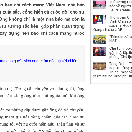
Thủ tướng Ph
n báo chí cách mạng Việt Nam, nhà báo
hào về người 
Saudi Arabia
 xuất sắc, cống hiến cả cuộc đời cho sự
Thủ tướng Ch
. Ông không chỉ là một nhà báo mà còn là
Minh Chính ph
à tư tưởng sắc bén, góp phần quan trọng
sách tại Học 
Gargash của UAE
 xây dựng nền báo chí cách mạng nước
“Telemor đã t
biệt!”
Chủ tịch nướ
gặp mặt tập t
phòng Chủ tị
mà cao quý”: Món quà tri ân của người chiến
Tổng Bí thư T
họp Thường t
Trung ương v
tham nhũng, lãng phí, t
inh tuệ. Trong câu chuyện với chúng tôi, từng
hàm sâu sắc giống như chữ nghĩa mỗi khi ông
ên có những dịp được gặp ông để trò chuyện,
g tham gia hội đồng chấm giải các cuộc thi
úng tôi với nụ cười hiền hậu, thân tình và sự
ng nói với chúng tôi: “Nghề của chúng mình,