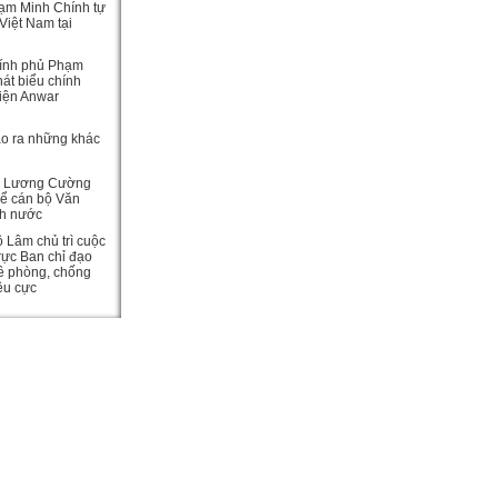
ạm Minh Chính tự
Việt Nam tại
ính phủ Phạm
át biểu chính
viện Anwar
ạo ra những khác
c Lương Cường
hể cán bộ Văn
ch nước
ô Lâm chủ trì cuộc
rực Ban chỉ đạo
ề phòng, chống
iêu cực