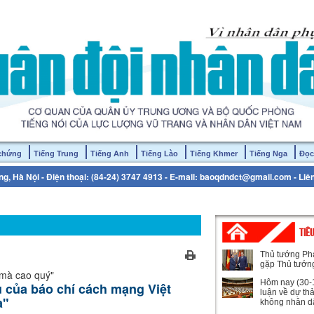
 chứng
Tiếng Trung
Tiếng Anh
Tiếng Lào
Tiếng Khmer
Tiếng Nga
Đọc
g, Hà Nội - Điện thoại: (84-24) 3747 4913 - E-mail: baoqdndct@gmail.com - Liê
TIÊ
Thủ tướng Ph
gặp Thủ tướn
 mà cao quý"
Hôm nay (30-1
ụ của báo chí cách mạng Việt
luận về dự th
a"
không nhân d