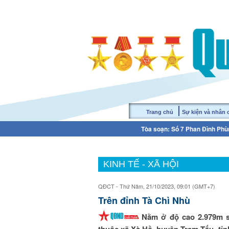
Trang chủ
Sự kiện và nhân
Tòa soạn: Số 7 Phan Đình Phùn
KINH TẾ - XÃ HỘI
QĐCT - Thứ Năm, 21/10/2023, 09:01 (GMT+7)
Trên đỉnh Tà Chì Nhù
Nằm ở độ cao 2.979m s
thuộc xã Xà Hồ, huyện Trạm Tấu, tỉn