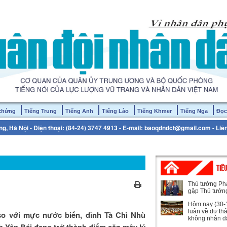
 chứng
Tiếng Trung
Tiếng Anh
Tiếng Lào
Tiếng Khmer
Tiếng Nga
Đọc
g, Hà Nội - Điện thoại: (84-24) 3747 4913 - E-mail: baoqdndct@gmail.com - Liê
TIÊ
Thủ tướng Ph
gặp Thủ tướn
Hôm nay (30-1
luận về dự th
o với mực nước biển, đỉnh Tà Chì Nhù
không nhân d
h Yên Bái đang trở thành điểm săn mây lý