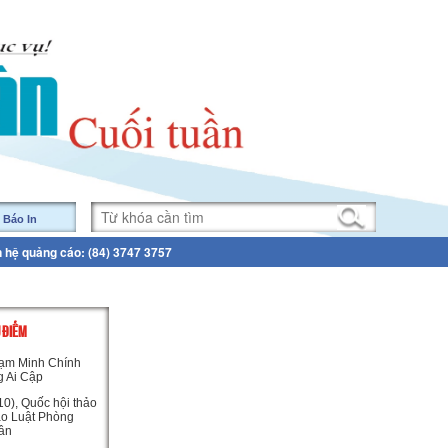
 Báo In
n hệ quảng cáo: (84) 3747 3757
U ĐIỂM
ạm Minh Chính
g Ai Cập
0), Quốc hội thảo
ảo Luật Phòng
ân