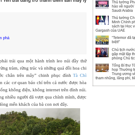
Thủ tướng Ph
hào về người 
Saudi Arabia
Thủ tướng Ch
Minh Chính ph
sách tại Học 
Gargash của UAE
m phá
“Telemor đã t
biệt!”
Chủ tịch nướ
gặp mặt tập t
phòng Chủ tị
phải trải qua một hành trình leo núi đầy thử
Tổng Bí thư T
ừng tràm, rừng trúc và những quả đồi hoa chi
họp Thường t
Trung ương v
ước chân trên mây” chinh phục đỉnh
Tà Chì
tham nhũng, lãng phí, t
 các cơ quan báo chí trên cả nước được hòa
ống không điện, không internet trên đỉnh núi.
ưng nhiều người đã vượt qua chính mình, được
lòng mến khách của bà con nơi đây.