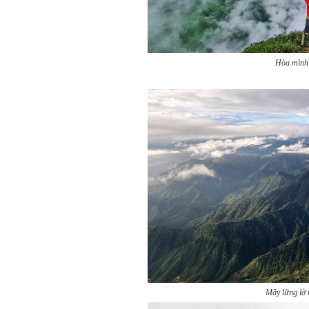
Hòa mình 
Mây lững lờ tr