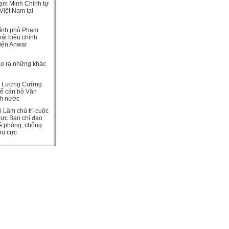
ạm Minh Chính tự
Việt Nam tại
ính phủ Phạm
át biểu chính
viện Anwar
ạo ra những khác
c Lương Cường
hể cán bộ Văn
ch nước
ô Lâm chủ trì cuộc
rực Ban chỉ đạo
ề phòng, chống
iêu cực