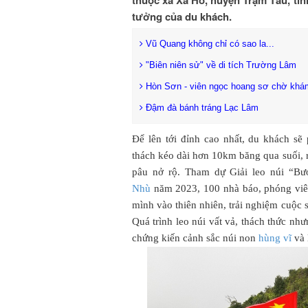
tưởng của du khách.
Vũ Quang không chỉ có sao la...
"Biên niên sử" về di tích Trường Lâm
Hòn Sơn - viên ngọc hoang sơ chờ khá
Đậm đà bánh tráng Lạc Lâm
Để lên tới đỉnh cao nhất, du khách sẽ 
thách kéo dài hơn 10km băng qua suối, r
pâu nở rộ. Tham dự Giải leo núi “B
Nhù
năm 2023, 100 nhà báo, phóng viên
mình vào thiên nhiên, trải nghiệm cuộc s
Quá trình leo núi vất vả, thách thức nh
chứng kiến cảnh sắc núi non
hùng vĩ
và 