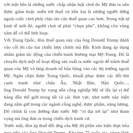
với một bên là những nước chấp nhận luật chơi do Mỹ đưa ra nên
được giảm hoặc miễn trừ thuế và bên kia là những người đứng
ngoài cuộc chơi phải chịu rào cản thuế quan cao hơn. Trong trật tự
kinh tế mới đó, người chơi sẽ phải “chọn phe”, không còn vùng
xám để có thể linh hoạt.
Với Trung Quốc, đòn thuế quan này của ông Donald Trump đánh
vào cốt lõi của hai chiến lược chính mà Bắc Kinh đang áp dụng
nhằm giảm tác động của chiến tranh thương mại Mỹ-Trung. Đó là
chuyển dịch một số hoạt động sản xuất ra nước ngoài để tránh thuế
quan của Mỹ và tăng doanh số bán hàng vào các thị trường ngoài
Mỹ. Ngăn chặn được Trung Quốc, khuất phục được các đối thủ
cạnh tranh như châu Âu, Nhật Bản, Hàn Quốc...,
ông Donald Trump hy vọng nền công nghiệp Mỹ sẽ lấy lại vị thế
hàng đầu thế giới trong tất cả các lĩnh vực, như nước này hiện
đang nắm giữ trong các ngành công nghệ, dược phẩm, năng lượng.
Đó chính là con đường đưa nước Mỹ “vĩ đại trở lại” như tham
vọng mà ông đưa ra trong chiến dịch tranh cử.
Trước mắt, đòn áp thuế đối ứng của Mỹ đã phần nào hiện thực hóa
mục tiêu của ông Donald Trump. Khoảng 75 quốc gia, vùng lãnh