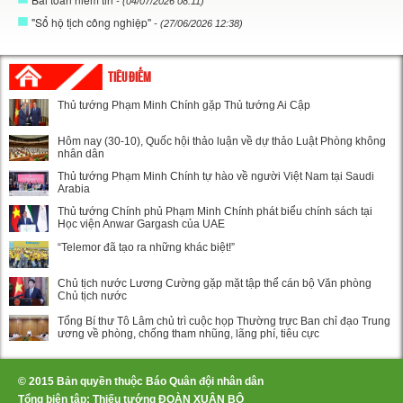
- (04/07/2026 08:11)
"Sổ hộ tịch công nghiệp"
- (27/06/2026 12:38)
TIÊU ĐIỂM
Thủ tướng Phạm Minh Chính gặp Thủ tướng Ai Cập
Hôm nay (30-10), Quốc hội thảo luận về dự thảo Luật Phòng không
nhân dân
Thủ tướng Phạm Minh Chính tự hào về người Việt Nam tại Saudi
Arabia
Thủ tướng Chính phủ Phạm Minh Chính phát biểu chính sách tại
Học viện Anwar Gargash của UAE
“Telemor đã tạo ra những khác biệt!”
Chủ tịch nước Lương Cường gặp mặt tập thể cán bộ Văn phòng
Chủ tịch nước
Tổng Bí thư Tô Lâm chủ trì cuộc họp Thường trực Ban chỉ đạo Trung
ương về phòng, chống tham nhũng, lãng phí, tiêu cực
© 2015 Bản quyền thuộc Báo Quân đội nhân dân
Tổng biên tập: Thiếu tướng ĐOÀN XUÂN BỘ