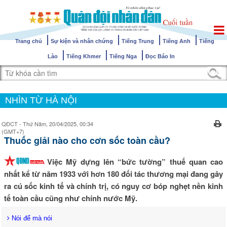
Trang chủ
Sự kiện và nhân chứng
Tiếng Trung
Tiếng Anh
Tiếng
Lào
Tiếng Khmer
Tiếng Nga
Đọc Báo In
NHÌN TỪ HÀ NỘI
QĐCT - Thứ Năm, 20/04/2025, 00:34
(GMT+7)
Thuốc giải nào cho cơn sốc toàn cầu?
Việc Mỹ dựng lên “bức tường” thuế quan cao
nhất kể từ năm 1933 với hơn 180 đối tác thương mại đang gây
ra cú sốc kinh tế và chính trị, có nguy cơ bóp nghẹt nền kinh
tế toàn cầu cũng như chính nước Mỹ.
Nói để mà nói