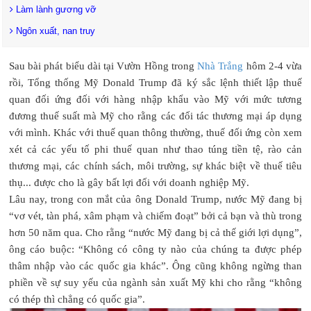
Làm lành gương vỡ
Ngôn xuất, nan truy
Sau bài phát biểu dài tại Vườn Hồng trong
Nhà Trắng
hôm 2-4 vừa
rồi, Tổng thống Mỹ Donald Trump đã ký sắc lệnh thiết lập thuế
quan đối ứng đối với hàng nhập khẩu vào Mỹ với mức tương
đương thuế suất mà Mỹ cho rằng các đối tác thương mại áp dụng
với mình. Khác với thuế quan thông thường, thuế đối ứng còn xem
xét cả các yếu tố phi thuế quan như thao túng tiền tệ, rào cản
thương mại, các chính sách, môi trường, sự khác biệt về thuế tiêu
thụ... được cho là gây bất lợi đối với doanh nghiệp Mỹ.
Lâu nay, trong con mắt của ông Donald Trump, nước Mỹ đang bị
“vơ vét, tàn phá, xâm phạm và chiếm đoạt” bởi cả bạn và thù trong
hơn 50 năm qua. Cho rằng “nước Mỹ đang bị cả thế giới lợi dụng”,
ông cáo buộc: “Không có công ty nào của chúng ta được phép
thâm nhập vào các quốc gia khác”. Ông cũng không ngừng than
phiền về sự suy yếu của ngành sản xuất Mỹ khi cho rằng “không
có thép thì chẳng có quốc gia”.