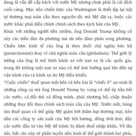
đang là vấn đề cấp bách với nước Mỹ nhưng chưa phải là cái đích
cuối cùng. Mục tiêu chiến lược của Washington là thiết lập lại trật
tự thương mại toàn cầu theo nguyên tắc mà Mỹ đặt ra, buộc các
nước khác phải điều chỉnh chính sách theo kịch bản của Mỹ.
Khác với những người tiền nhiệm, ông Donald Trump không cổ
súy các diễn đàn đa phương mà ưu tiên đàm phán song phương.
Chiến lược kinh tế của ông là theo đuổi chủ nghĩa bảo hộ
(protectionism) thay vì chủ nghĩa toàn cầu (globalism). Thế giới lý
tưởng của ông là mô hình bánh xe với nan xe là các quốc gia,
trong đó không một nan xe nào có thể ảnh hưởng quá lớn đến sự
vận hành của cả bánh xe do Mỹ điều khiển.
“Cuộc chiến” thuế quan một bên và bên kia là “chiếc ô” an ninh là
những công cụ mà ông Donald Trump hy vọng có thể ép hầu hết
các nước, cả đối thủ và đồng minh, phải nhượng bộ, chấp thuận
những thay đổi theo chính sách toàn cầu của Mỹ. Trước mắt, hàng
rào thuế quan có thể giúp Mỹ giảm bớt thâm hụt thương mại, kéo
dần các công ty sản xuất của Mỹ hồi hương, đồng thời thúc đẩy
các nước đầu tư vào Mỹ để tránh bị đánh thuế nhập khẩu. Về lâu
dài, bức rào này sẽ phân tuyến nền kinh tế thế giới thành hai phía,