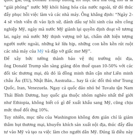
“giải phóng” nước Mỹ khỏi hàng hóa của nước ngoài, từ đó thúc
đẩy phục hồi việc làm và các nhà máy. Ông khẳng định: “Ngày 2-
4 sẽ vĩnh viễn đi vào lịch sử, đánh dấu sự hồi sinh của nền công
nghiệp Mỹ, ngày mà nước Mỹ giành lại quyền định đoạt về tương
lai, ngày mà nước Mỹ thịnh vượng trở lại, chấm dứt hiện tượng
người nước ngoài, những kẻ lừa bịp, những con kền kền rút ruột
các nhà máy của
Mỹ
và đập vỡ giấc mơ Mỹ”.
Để xây bức tường thành bảo vệ thị trường nội địa,
ông Donald Trump sẵn sàng giáng đòn thuế quan 10-50% với các
đối tác thương mại, dù đó là đồng minh thân cận như Liên minh
châu Âu (EU), Nhật Bản, Australia... hay là các đối thủ như Trung
Quốc, Iran, Venezuela. Ngay cả quốc đảo nhỏ bé Tuvalu tận Nam
Thái Bình Dương, hay quốc gia thuộc nhóm nghèo nhất thế giới
như Ethiopia, không biết có gì để xuất khẩu sang Mỹ, cũng chịu
mức thuế đối ứng 10%.
Tuy nhiên, mục tiêu của Washington không đơn giản chỉ là giảm
thâm hụt thương mại, khuyến khích sản xuất nội địa, thúc đẩy đầu
tư vào Mỹ và tạo ra việc làm cho người dân Mỹ. Đúng là điều này