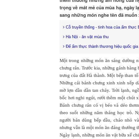
trọng về mát mẻ của mùa hạ, ngày lạ
sang những món nghe tên đã muốn x
Cỗ truyền thống - tinh hoa của ẩm thực 
Hà Nội - ăn vặt mùa thu
Để ẩm thực thành thương hiệu quốc gia
Một trong những món ăn sáng dường như 
chưng rán. Trước kia, những gánh hàng b
trưng của đất Hà thành. Một bếp than tổ
Những cái bánh chưng xinh xinh xếp d
mỡ lợn dần dần tan chảy. Trời lạnh, ng
bốc hơi nghi ngút, rưới thêm một chút xì
Bánh chưng rán có vị béo và dẻo thơm
theo suốt những năm tháng học trò. Ng
người bán dùng bếp dầu, chảo nhỏ và 
nhưng vẫn là một món ăn đáng thưởng t
Ngày lạnh, những món ăn vặt bữa xế ch