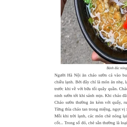
Bánh đúc nóng
Người Hà Nội ăn cháo sườn cả vào bu
chiều lạnh. Bởi đây chỉ là món ăn nhẹ, 
trước khi về với bữa tối quây quần. Ch
ninh sườn tới khi sánh mịn. Khi cháo đ
Cháo sườn thường ăn kèm với quẩy, ruố
Từng thìa cháo tan trong miệng, ngọt v
Mỗi khi trời lạnh, các món chè nóng lại
cốt... Trong số đó, chè sắn thường là loạ