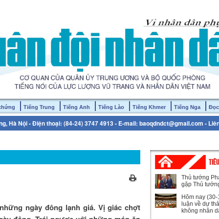
 chứng
Tiếng Trung
Tiếng Anh
Tiếng Lào
Tiếng Khmer
Tiếng Nga
Đọc
g, Hà Nội - Điện thoại: (84-24) 3747 4913 - E-mail: baoqdndct@gmail.com - Liê
TIÊ
Thủ tướng Ph
gặp Thủ tướn
Hôm nay (30-1
luận về dự th
hững ngày đông lạnh giá. Vị giác chợt
không nhân d
ày đông. Trái ngược với những món ăn