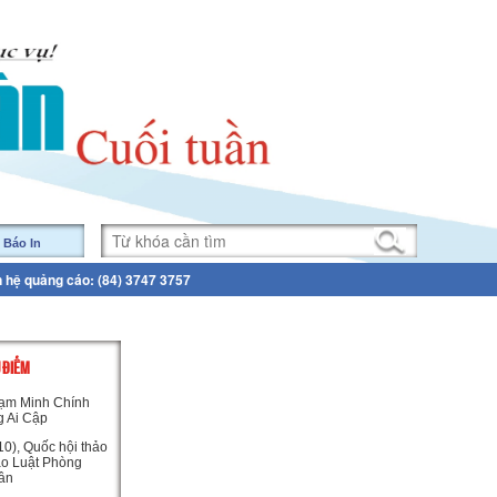
 Báo In
n hệ quảng cáo: (84) 3747 3757
U ĐIỂM
ạm Minh Chính
g Ai Cập
0), Quốc hội thảo
ảo Luật Phòng
ân