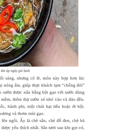
 ấm áp ngày gió lạnh.
ổi sáng, nhưng có lẽ, món này hợp hơn lúc
lại nóng ấm, giúp thực khách tạm “chống đói”
áo sườn được nấu bằng bột gạo với nước dùng
ã mềm, thêm thịt sườn xé nhỏ vào và đảo đều.
c, hành phi, một chút hạt tiêu hoặc ớt bột.
ị xương và thơm mùi gạo.
 lên ngôi. Ấy là chè sắn, chè đỗ đen, chè bà
i được yêu thích nhất. Sắn tươi sau khi gọt vỏ,