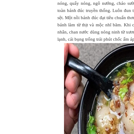
nóng, quẩy nóng, ngô nướng, cháo sườn
toàn bánh đúc truyền thống. Luôn đun t
sệt. Một nồi bánh đúc đạt tiêu chuẩn t
bánh làm từ thịt và mộc nhĩ băm. Khi 
nhân, chan nước dùng nóng ninh từ xương
lạnh, cái bụng trống trải phút chốc ấm á