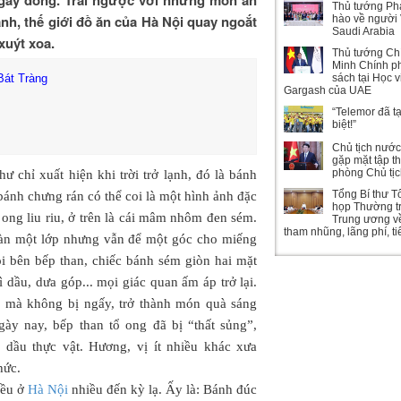
Thủ tướng Ph
nh, thế giới đồ ăn của Hà Nội quay ngoắt
hào về người 
Saudi Arabia
uýt xoa.
Thủ tướng Ch
Minh Chính ph
Bát Tràng
sách tại Học 
Gargash của UAE
“Telemor đã t
biệt!”
Chủ tịch nướ
gặp mặt tập t
phòng Chủ tị
chỉ xuất hiện khi trời trở lạnh, đó là bánh
Tổng Bí thư T
ánh chưng rán có thể coi là một hình ảnh đặc
họp Thường t
 ong liu riu, ở trên là cái mâm nhôm đen sém.
Trung ương v
tham nhũng, lãng phí, t
àn một lớp nhưng vẫn để một góc cho miếng
ồi bên bếp than, chiếc bánh sém giòn hai mặt
 dầu, dưa góp... mọi giác quan ấm áp trở lại.
 mà không bị ngấy, trở thành món quà sáng
ày nay, bếp than tổ ong đã bị “thất sủng”,
dầu thực vật. Hương, vị ít nhiều khác xưa
hức.
iều ở
Hà Nội
nhiều đến kỳ lạ. Ấy là: Bánh đúc