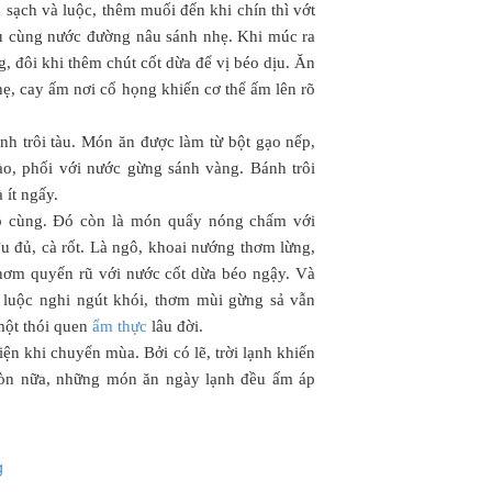
 sạch và luộc, thêm muối đến khi chín thì vớt
nấu cùng nước đường nâu sánh nhẹ. Khi múc ra
, đôi khi thêm chút cốt dừa để vị béo dịu. Ăn
ẹ, cay ấm nơi cổ họng khiến cơ thể ấm lên rõ
h trôi tàu. Món ăn được làm từ bột gạo nếp,
o, phối với nước gừng sánh vàng. Bánh trôi
 ít ngấy.
ô cùng. Đó còn là món quẩy nóng chấm với
 đủ, cà rốt. Là ngô, khoai nướng thơm lừng,
hơm quyến rũ với nước cốt dừa béo ngậy. Và
 luộc nghi ngút khói, thơm mùi gừng sả vẫn
một thói quen
ẩm thực
lâu đời.
n khi chuyển mùa. Bởi có lẽ, trời lạnh khiến
còn nữa, những món ăn ngày lạnh đều ấm áp
g