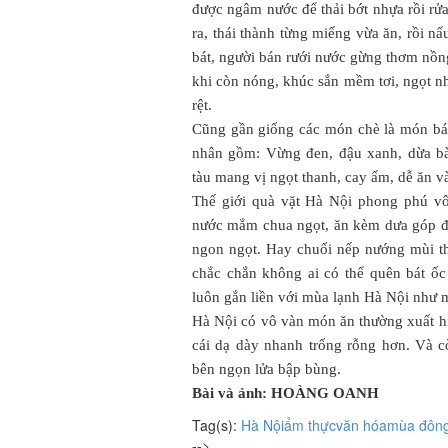
được ngâm nước để thải bớt nhựa rồi rửa
ra, thái thành từng miếng vừa ăn, rồi 
bát, người bán rưới nước gừng thơm nồng
khi còn nóng, khúc sắn mềm tơi, ngọt nh
rệt.
Cũng gần giống các món chè là món bán
nhân gồm: Vừng đen, đậu xanh, dừa bà
tàu mang vị ngọt thanh, cay ấm, dễ ăn và
Thế giới quà vặt Hà Nội phong phú v
nước mắm chua ngọt, ăn kèm dưa góp đu
ngon ngọt. Hay chuối nếp nướng mùi t
chắc chắn không ai có thể quên bát ốc
luôn gắn liền với mùa lạnh Hà Nội như 
Hà Nội có vô vàn món ăn thường xuất hiệ
cái dạ dày nhanh trống rỗng hơn. Và 
bên ngọn lửa bập bùng.
Bài và ảnh: HOÀNG OANH
Tag(s):
Hà Nội
ẩm thực
văn hóa
mùa đôn
-->