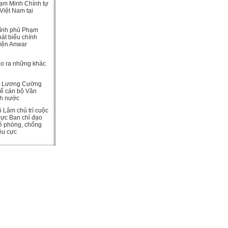
ạm Minh Chính tự
Việt Nam tại
ính phủ Phạm
át biểu chính
viện Anwar
ạo ra những khác
c Lương Cường
hể cán bộ Văn
ch nước
ô Lâm chủ trì cuộc
rực Ban chỉ đạo
ề phòng, chống
iêu cực