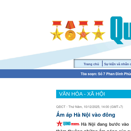
Trang chủ
Sự kiện và nhân
Tòa soạn: Số 7 Phan Đình Phùn
VĂN HÓA - XÃ HỘI
QĐCT - Thứ Năm, 10/12/2025, 14:00 (GMT+7)
Ấm áp Hà Nội vào đông
Hà Nội đang bước vào n
thèm thuồng những ấm nóng của ng