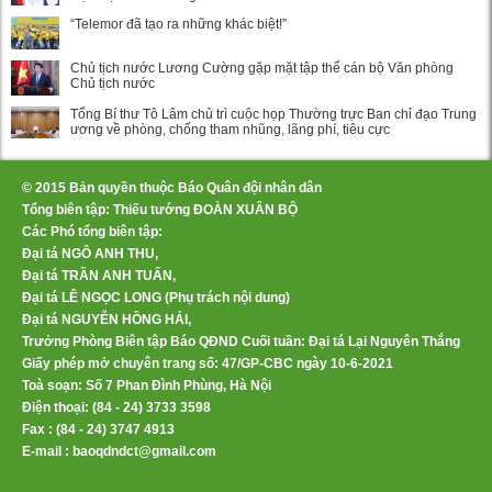
“Telemor đã tạo ra những khác biệt!”
Chủ tịch nước Lương Cường gặp mặt tập thể cán bộ Văn phòng
Chủ tịch nước
Tổng Bí thư Tô Lâm chủ trì cuộc họp Thường trực Ban chỉ đạo Trung
ương về phòng, chống tham nhũng, lãng phí, tiêu cực
© 2015 Bản quyền thuộc Báo Quân đội nhân dân
Tổng biên tập: Thiếu tướng ĐOÀN XUÂN BỘ
Các Phó tổng biên tập:
Đại tá NGÔ ANH THU,
Đại tá TRẦN ANH TUẤN,
Đại tá LÊ NGỌC LONG (Phụ trách nội dung)
Đại tá NGUYỄN HỒNG HẢI,
Trưởng Phòng Biên tập Báo QĐND Cuối tuần: Đại tá Lại Nguyên Thắng
Giấy phép mở chuyên trang số: 47/GP-CBC ngày 10-6-2021
Toà soạn: Số 7 Phan Đình Phùng, Hà Nội
Điện thoại: (84 - 24) 3733 3598
Fax : (84 - 24) 3747 4913
E-mail : baoqdndct@gmail.com