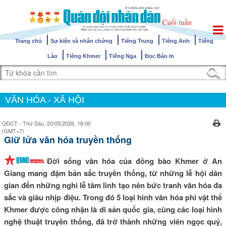
Trang chủ
Sự kiện và nhân chứng
Tiếng Trung
Tiếng Anh
Tiếng
Lào
Tiếng Khmer
Tiếng Nga
Đọc Báo In
VĂN HÓA - XÃ HỘI
QĐCT - Thứ Sáu, 20/05/2026, 16:00
(GMT+7)
Giữ lửa văn hóa truyền thống
Đời sống văn hóa của đồng bào Khmer ở An
Giang mang đậm bản sắc truyền thống, từ những lễ hội dân
gian đến những nghi lễ tâm linh tạo nên bức tranh văn hóa đa
sắc và giàu nhịp điệu. Trong đó 5 loại hình văn hóa phi vật thể
Khmer được công nhận là di sản quốc gia, cùng các loại hình
nghệ thuật truyền thống, đã trở thành những viên ngọc quý,