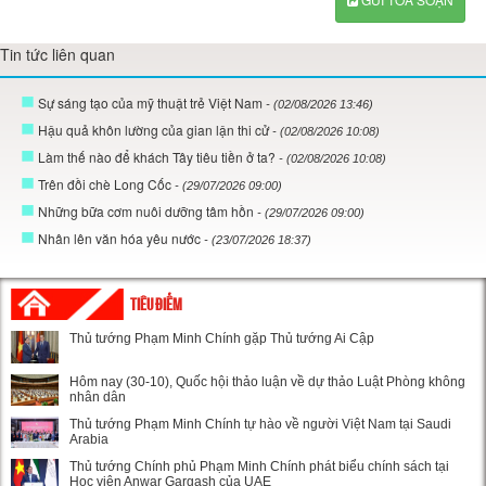
Tin tức liên quan
Sự sáng tạo của mỹ thuật trẻ Việt Nam
- (02/08/2026 13:46)
Hậu quả khôn lường của gian lận thi cử
- (02/08/2026 10:08)
Làm thế nào để khách Tây tiêu tiền ở ta?
- (02/08/2026 10:08)
Trên đồi chè Long Cốc
- (29/07/2026 09:00)
Những bữa cơm nuôi dưỡng tâm hồn
- (29/07/2026 09:00)
Nhân lên văn hóa yêu nước
- (23/07/2026 18:37)
TIÊU ĐIỂM
Thủ tướng Phạm Minh Chính gặp Thủ tướng Ai Cập
Hôm nay (30-10), Quốc hội thảo luận về dự thảo Luật Phòng không
nhân dân
Thủ tướng Phạm Minh Chính tự hào về người Việt Nam tại Saudi
Arabia
Thủ tướng Chính phủ Phạm Minh Chính phát biểu chính sách tại
Học viện Anwar Gargash của UAE