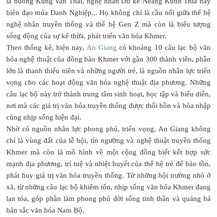
lá buông Kung Van Thái, nghệ nhân Dù kê Neang Kunh Thia hay
biên đạo múa Danh Nghiệp... Họ không chỉ là cầu nối giữa thế hệ
nghệ nhân truyền thống và thế hệ Gen Z mà còn là biểu tượng
sống động của sự kế thừa, phát triển văn hóa Khmer.
Theo thống kê, hiện nay,
An Giang
có khoảng 10 câu lạc bộ văn
hóa nghệ thuật của đồng bào Khmer với gần 300 thành viên, phần
lớn là thanh thiếu niên và những người trẻ, là nguồn nhân lực triển
vọng cho các hoạt động văn hóa nghệ thuật địa phương. Những
câu lạc bộ này trở thành trung tâm sinh hoạt, học tập và biểu diễn,
nơi mà các giá trị văn hóa truyền thống được thổi hồn và hòa nhập
cùng nhịp sống hiện đại.
Nhờ có nguồn nhân lực phong phú, triển vọng, An Giang không
chỉ là vùng đất của lễ hội, tín ngưỡng và nghệ thuật truyền thống
Khmer mà còn là mô hình về một cộng đồng biết kết hợp sức
mạnh địa phương, trí tuệ và nhiệt huyết của thế hệ trẻ để bảo tồn,
phát huy giá trị văn hóa truyền thống. Từ những hội trường nhỏ ở
xã, từ những câu lạc bộ khiêm tốn, nhịp sống văn hóa Khmer đang
lan tỏa, góp phần làm phong phú đời sống tinh thần và quảng bá
bản sắc văn hóa Nam Bộ.