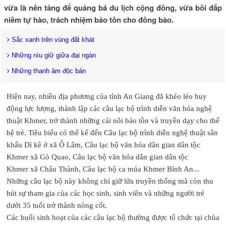
vừa là nền tảng để quảng bá du lịch cộng đồng, vừa bồi đắp
niềm tự hào, trách nhiệm bảo tồn cho đồng bào.
Sắc xanh trên vùng đất khát
Những níu giữ giữa đại ngàn
Những thanh âm độc bản
Hiện nay, nhiều địa phương của tỉnh An Giang đã khéo léo huy
động lực lượng, thành lập các câu lạc bộ trình diễn văn hóa nghệ
thuật Khmer, trở thành những cái nôi bảo tồn và truyền dạy cho thế
hệ trẻ. Tiêu biểu có thể kể đến Câu lạc bộ trình diễn nghệ thuật sân
khấu Dì kê ở xã Ô Lâm, Câu lạc bộ văn hóa dân gian dân tộc
Khmer xã Gò Quao, Câu lạc bộ văn hóa dân gian dân tộc
Khmer xã Châu Thành, Câu lạc bộ ca múa Khmer Bình An...
Những câu lạc bộ này không chỉ giữ lửa truyền thống mà còn thu
hút sự tham gia của các học sinh, sinh viên và những người trẻ
dưới 35 tuổi trở thành nòng cốt.
Các buổi sinh hoạt của các câu lạc bộ thường được tổ chức tại chùa