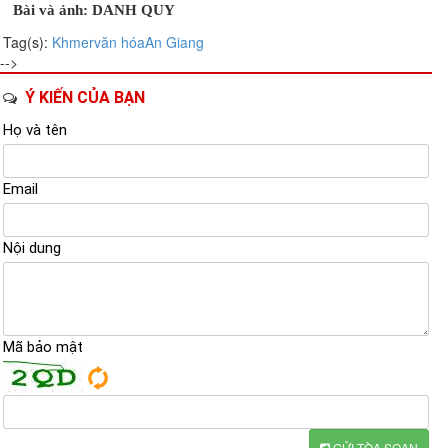
Bài và ảnh: DANH QUY
Tag(s):
Khmer
văn hóa
An Giang
-->
Ý KIẾN CỦA BẠN
Họ và tên
Email
Nội dung
Mã bảo mật
GỬI TÒA SOẠN