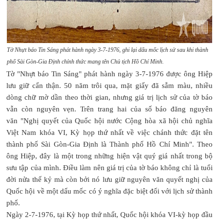
Tờ Nhựt báo Tin Sáng phát hành ngày 3-7-1976, ghi lại dấu mốc lịch sử sau khi thành
phố Sài Gòn-Gia Định chính thức mang tên Chủ tịch Hồ Chí Minh.
Tờ "Nhựt báo Tin Sáng" phát hành ngày 3-7-1976 được ông Hiệp
lưu giữ cẩn thận. 50 năm trôi qua, mặt giấy đã sẫm màu, nhiều
dòng chữ mờ dần theo thời gian, nhưng giá trị lịch sử của tờ báo
vẫn còn nguyên vẹn. Trên trang hai của số báo đăng nguyên
văn "Nghị quyết của Quốc hội nước Cộng hòa xã hội chủ nghĩa
Việt Nam khóa VI, Kỳ họp thứ nhất về việc chánh thức đặt tên
thành phố Sài Gòn-Gia Định là Thành phố Hồ Chí Minh". Theo
ông Hiệp, đây là một trong những hiện vật quý giá nhất trong bộ
sưu tập của mình. Điều làm nên giá trị của tờ báo không chỉ là tuổi
đời nửa thế kỷ mà còn bởi nó lưu giữ nguyên văn quyết nghị của
Quốc hội về một dấu mốc có ý nghĩa đặc biệt đối với lịch sử thành
phố.
Ngày 2-7-1976, tại Kỳ họp thứ nhất, Quốc hội khóa VI-kỳ họp đầu