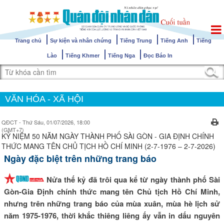
Trang chủ
Sự kiện và nhân chứng
Tiếng Trung
Tiếng Anh
Tiếng
Lào
Tiếng Khmer
Tiếng Nga
Đọc Báo In
VĂN HÓA - XÃ HỘI
QĐCT - Thứ Sáu, 01/07/2026, 18:00
(GMT+7)
KỶ NIỆM 50 NĂM NGÀY THÀNH PHỐ SÀI GÒN - GIA ĐỊNH CHÍNH
THỨC MANG TÊN CHỦ TỊCH HỒ CHÍ MINH (2-7-1976 – 2-7-2026)
Ngày đặc biệt trên những trang báo
Nửa thế kỷ đã trôi qua kể từ ngày thành phố Sài
Gòn-Gia Định chính thức mang tên Chủ tịch Hồ Chí Minh,
nhưng trên những trang báo của mùa xuân, mùa hè lịch sử
năm 1975-1976, thời khắc thiêng liêng ấy vẫn in dấu nguyên