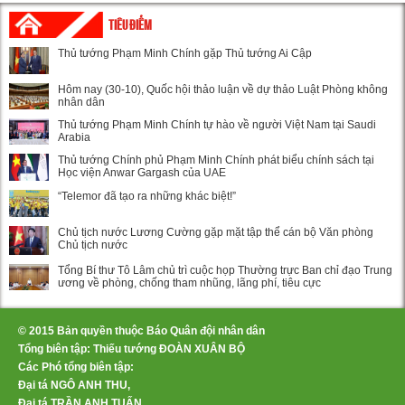
TIÊU ĐIỂM
Thủ tướng Phạm Minh Chính gặp Thủ tướng Ai Cập
Hôm nay (30-10), Quốc hội thảo luận về dự thảo Luật Phòng không
nhân dân
Thủ tướng Phạm Minh Chính tự hào về người Việt Nam tại Saudi
Arabia
Thủ tướng Chính phủ Phạm Minh Chính phát biểu chính sách tại
Học viện Anwar Gargash của UAE
“Telemor đã tạo ra những khác biệt!”
Chủ tịch nước Lương Cường gặp mặt tập thể cán bộ Văn phòng
Chủ tịch nước
Tổng Bí thư Tô Lâm chủ trì cuộc họp Thường trực Ban chỉ đạo Trung
ương về phòng, chống tham nhũng, lãng phí, tiêu cực
© 2015 Bản quyền thuộc Báo Quân đội nhân dân
Tổng biên tập: Thiếu tướng ĐOÀN XUÂN BỘ
Các Phó tổng biên tập:
Đại tá NGÔ ANH THU,
Đại tá TRẦN ANH TUẤN,