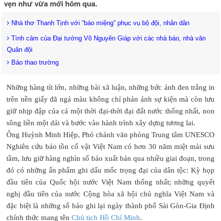
vẹn như vừa mới hôm qua.
Nhà thơ Thanh Tịnh với “báo miệng” phục vụ bộ đội, nhân dân
Tình cảm của Đại tướng Võ Nguyên Giáp với các nhà báo, nhà văn
Quân đội
Báo thao trường
Những hàng tít lớn, những bài xã luận, những bức ảnh đen trắng in
trên nền giấy đã ngả màu không chỉ phản ánh sự kiện mà còn lưu
giữ nhịp đập của cả một thời đại-thời đại đất nước thống nhất, non
sông liền một dải và bước vào hành trình xây dựng tương lai.
Ông Huỳnh Minh Hiệp, Phó chánh văn phòng Trung tâm UNESCO
Nghiên cứu bảo tồn cổ vật Việt Nam có hơn 30 năm miệt mài sưu
tầm, lưu giữ hàng nghìn số báo xuất bản qua nhiều giai đoạn, trong
đó có những ấn phẩm ghi dấu mốc trọng đại của dân tộc: Kỳ họp
đầu tiên của Quốc hội nước Việt Nam thống nhất; những quyết
nghị đầu tiên của nước Cộng hòa xã hội chủ nghĩa Việt Nam và
đặc biệt là những số báo ghi lại ngày thành phố Sài Gòn-Gia Định
chính thức mang tên
Chủ tịch Hồ Chí Minh
.