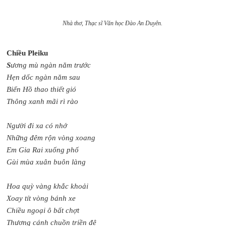
Nhà thơ, Thạc sĩ Văn học Đào An Duyên.
Chiều Pleiku
S
ương mù ngàn năm trước
Hẹn dốc ngàn năm sau
Biển Hồ thao thiết gió
Thông xanh mãi rì rào
Người đi xa có nhớ
Những đêm rộn vòng xoang
Em Gia Rai xuống phố
Gùi mùa xuân buôn làng
Hoa quỳ vàng khắc khoải
Xoay tít vòng bánh xe
Chiều ngoại ô bất chợt
Thương cánh chuồn triền đê