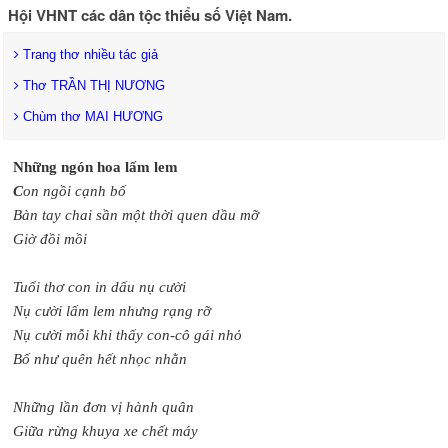
Hội VHNT các dân tộc thiểu số Việt Nam.
Trang thơ nhiều tác giả
Thơ TRẦN THỊ NƯƠNG
Chùm thơ MAI HƯƠNG
Những ngón hoa lấm lem
C
on ngồi cạnh bố
Bàn tay chai sần một thời quen dầu mỡ
Giờ đồi mồi
Tuổi thơ con in dấu nụ cười
Nụ cười lấm lem nhưng rạng rỡ
Nụ cười mỗi khi thấy con-cô gái nhỏ
Bố như quên hết nhọc nhằn
Những lần đơn vị hành quân
Giữa rừng khuya xe chết máy