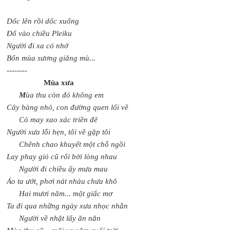
Dốc lên rồi dốc xuống
Đổ vào chiều Pleiku
Người đi xa có nhớ
Bốn mùa sương giăng mù...
--------
Mùa xưa
M
ùa thu còn đó không em
Cây bàng nhỏ, con đường quen lối về
Cỏ may xao xác triền đê
Người xưa lỗi hẹn, tôi về gặp tôi
Chênh chao khuyết một chỗ ngồi
Lay phay gió cũ rối bời lòng nhau
Người đi chiều ấy mưa mau
Áo ta ướt, phơi nát nhàu chưa khô
Hai mươi năm... một giấc mơ
Ta đi qua những ngày xưa nhọc nhằn
Người về nhặt lấy ăn năn