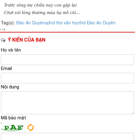
Trước sông mẹ chiều nay con gặp lại
Chợt xót lòng thương mùa hạ mồ côi...
Tag(s):
Đào An Duyên
qdnd
thơ
văn học
thơ Đào An Duyên
-->
Ý KIẾN CỦA BẠN
Họ và tên
Email
Nội dung
Mã bảo mật