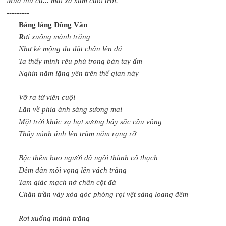
Mùa thu cũ... mãi xa xăm cuối trời.
---------
Bảng lảng Đồng Văn
R
ơi xuống mảnh trăng
Như kẻ mộng du đặt chân lên đá
Ta thấy mình rêu phủ trong bàn tay ấm
Nghìn năm lặng yên trên thế gian này
Vỡ ra từ viên cuội
Lăn về phía ánh sáng sương mai
Mặt trời khúc xạ hạt sương bảy sắc cầu vồng
Thấy mình ánh lên trăm năm rạng rỡ
Bậc thềm bao người đã ngồi thành cổ thạch
Đêm đàn môi vọng lên vách trăng
Tam giác mạch nở chân cột đá
Chân trần váy xòa góc phòng rọi vệt sáng loang đêm
Rơi xuống mảnh trăng