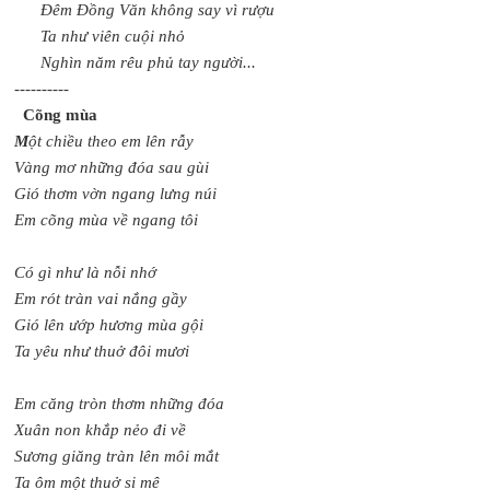
Đêm Đồng Văn không say vì rượu
Ta như viên cuội nhỏ
Nghìn năm rêu phủ tay người...
----------
Cõng mùa
M
ột chiều theo em lên rẫy
Vàng mơ những đóa sau gùi
Gió thơm vờn ngang lưng núi
Em cõng mùa về ngang tôi
Có gì như là nỗi nhớ
Em rót tràn vai nắng gầy
Gió lên ướp hương mùa gội
Ta yêu như thuở đôi mươi
Em căng tròn thơm những đóa
Xuân non khắp nẻo đi về
Sương giăng tràn lên môi mắt
Ta ôm một thuở si mê