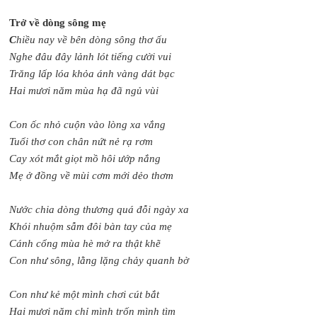
Trở về dòng sông mẹ
C
hiều nay về bên dòng sông thơ ấu
Nghe đâu đây lảnh lót tiếng cười vui
Trăng lấp lóa khỏa ánh vàng dát bạc
Hai mươi năm mùa hạ đã ngủ vùi
Con ốc nhỏ cuộn vào lòng xa vắng
Tuổi thơ con chân nứt nẻ rạ rơm
Cay xót mắt giọt mồ hôi ướp nắng
Mẹ ở đồng về mùi cơm mới dẻo thơm
Nước chia dòng thương quá đỗi ngày xa
Khói nhuộm sẫm đôi bàn tay của mẹ
Cánh cổng mùa hè mở ra thật khẽ
Con như sông, lằng lặng chảy quanh bờ
Con như kẻ một mình chơi cút bắt
Hai mươi năm chỉ mình trốn mình tìm