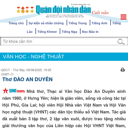
Trang chủ
Sự kiện và nhân chứng
Tiếng Trung
Tiếng Anh
Tiếng
Lào
Tiếng Khmer
Tiếng Nga
Đọc Báo In
VĂN HỌC - NGHỆ THUẬT
QĐCT - Thứ Bảy, 09/08/2025, 19:35
(GMT+7)
Thơ ĐÀO AN DUYÊN
Nhà thơ, Thạc sĩ Văn học Đào An Duyên sinh
năm 1980, ở Hưng Yên; hiện là giáo viên, sống và công tác tại
Hội Phú, Gia Lai; hội viên Hội Nhà văn Việt Nam và Hội Văn
học nghệ thuật (VHNT) các dân tộc thiểu số Việt Nam. Tác giả
đã xuất bản 3 tập thơ, 2 tập văn xuôi, được trao tặng nhiều
giải thưởng văn học của Liên hiệp các Hội VHNT Việt Nam,